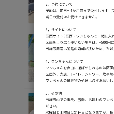
2，予約について
AC
予約は、前日～1か月前まで受付します（受付時
地面
:
当日の受付はお受けできません。
料金目
3，サイトについて
区画サイト3区画・ワンちゃんと一緒に入
宿泊
区画をより広く使いたい場合は、+500円
ワン
当施設周辺は道路の道幅が狭いため、2t
い）
4，ワンちゃんについて
AC
ワンちゃんを自由に遊ばせられるのは区画
地面
:
区画外、売店、トイレ、シャワー、炊事場
料金目
ワンちゃんの排世物の処理は必ずお願いし
5，その他
宿泊
当施設内での事故、盗難、お連れのワンち
ワン
ださい。
水曜日と木曜日は定休日となりますが、祝
AC