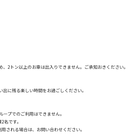
空き状況検索
ェックアウト
利用人数
め、2トン以上のお車は出入りできません。ご承知おきください。
イトのみ
宿泊施設のみ
い出に残る楽しい時間をお過ごしください。
ループでのご利用はできません。
区画サイト
様2名です。
ンプ泊、区画サイト(ペット不可) ※ご予約時、車種
利用される場合は、お問い合わせください。