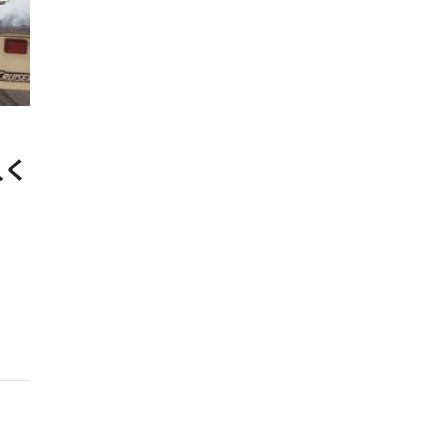
+
1
枚の写真
入く
このキャンプ場の特徴
ロケーション
林間
標高
2m
雰囲気