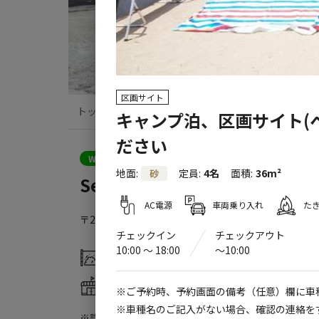
区画サイト
トップ
サイト・宿泊施設
クチコミ
キャンプ泊、区画サイト(
ださい
WEB予約可能
キャンプサイト
地面
:
定員
:
4名
面積
:
36m²
砂
Secret Base Camp Mellow
AC電源
車両乗り入れ
た
〒299-4326
千葉県
長生郡
長生村一松乙１４２５−１
チェックイン
チェックアウト
10:00 〜 18:00
〜10:00
灰捨て場
ドッグラン
売店
コインシャワー
※ご予約時、予約画面の備考（任意）欄に車
※車種名のご記入がない場合、確認の連絡を
※詳しくは「
キャンプ場情報
」をご確認ください。