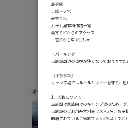
最寄駅
上総一ノ宮
最寄りIC
チェックイン
チ
九十九里有料道路一宮
最寄りICからのアクセス
利用タイプ:
一宮ICから車で1.3km
宿泊
日帰り
・パーキング
検索対象:
当施設周辺の道幅が狭くなっておりますた
すべて
キャンプサ
【注意事項】
キャンプ場ではルールとマナーを守り、思
キャンプサイト（
4
件）
1，人数について
当施設は家族向けのキャンプ場のため、グ
宿泊
当施設のご利用基本料金は大人2名、お子
キャ
同居されているご家族で大人2名以上でご
さい