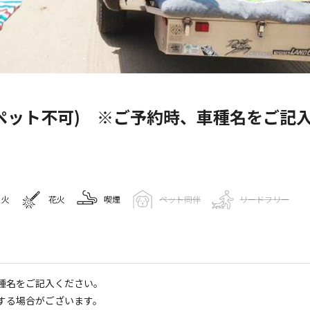
キャンプ場情報
ペット不可) ※ご予約時、車種名をご記
69
人
き火
花火
喫煙
ペット同伴
リードフリー
Googleマップで見る
水洗トイレ
ゴミ捨て場
駐車場
種名をご記入ください。
する場合がございます。