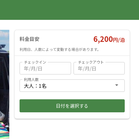
国内旅行
海外旅行
レンタカー
遊び・体験
旅行ガイド
お気に入り
予約確認
ヘルプ
ログイン
料金見積もり
6,200
料金目安
円/
泊
利用日、人数によって変動する場合があります。
チェックイン
チェックアウト
利用人数
日付を選択する