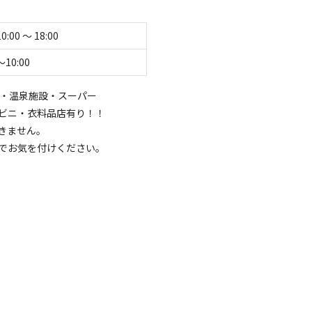
10:00 〜 18:00
す。
〜10:00
）・温泉施設・スーパー
ビニ・衣料品店有り！！
きません。
でお気を付けください。
ご記入ください。

合がございます。

、冷感マット等)を
