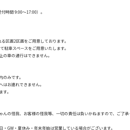
電源
車両乗り入れ
たき火
花火
喫煙
ペット同
間 9:00～17:00）。
定員
:
4名
面積
:
36m²
砂
6,200
安：
円/
泊
※利用日、人数によって変動する場合があります。
れる区画2区画をご用意しております。
区画サイト
にて駐車スペースをご用意いたします。
ちゃんと一緒に泊まれる区画A（ご予約時、車種名を
以上の車の通行はできません。
電源
車両乗り入れ
たき火
花火
喫煙
ペット同
内のみです。
定員
:
4名
面積
:
98m²
砂
へはお連れできません。
7,400
安：
ます。
円/
泊
※利用日、人数によって変動する場合があります。
区画サイト
ゃんの怪我、お客様の怪我等、一切の責任は負いかねますので、ご了承
ちゃんと一緒に泊まれる区画B（車幅1.8m以上の車
日・GW・夏休み・年末年始は営業している場合がございます。
電源
車両乗り入れ
たき火
花火
喫煙
ペット同