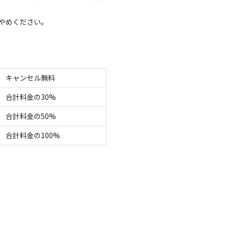
定員
:
4名
面積
:
73m²
砂
やめください。
6,800
安：
円/
泊
※利用日、人数によって変動する場合があります。
区画サイト
キャンセル無料
りキャンプ、区画サイト(ペット不可) ※ご予約時、
合計料金の30%
さい
合計料金の50%
電源
車両乗り入れ
たき火
花火
喫煙
ペット同
合計料金の100%
定員
:
4名
面積
:
36m²
砂
3,700
安：
円/
日
※利用日、人数によって変動する場合があります。