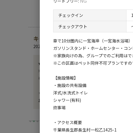
NG
リードフリー
:
【追加料金(要事前連絡・現地精算)】
チェックイン
・区画をより広く使いたい場合は
+500円にて駐車スペースをご用意いたしま
チェックアウト
キャンプ場からのお知らせ
車で10分圏内に一宮海岸（一宮海水浴場
・AC電源をご利用になる場合は+500円
2026.7.26
更新
ガソリンスタンド・ホームセンター・コン
※家族向けの為、グループでのご利用はで
※この区画はペット同伴不可プランですの
★ご予約時のご注意★

※ご予約時、予約画面の備考（任意）欄に車種名を
【施設情報】
※車種名のご記入がない場合、確認の連絡をする場
・施設の共有設備
洋式/水洗式トイレ
＊熱中症予防の為、暑さ対策(冷風機、冷却スプレー
シャワー(有料)
お願い致します。
炊事場
・アクセス概要
千葉県長生郡長生村一松乙1425-1