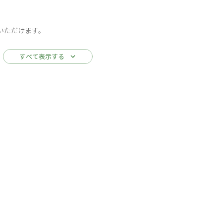
小さなデイキャンプ場
いただけます。
海岸まで車で5分とサーフィンに最適な場所にあります。
すべて表示する
サーフキャンプをご体験ください。
ループでのご利用はできません。
家族へ
2名です。
提供します。
利用される場合は、直接お問い合わせください。
て表示する
ンプで
ってますが正しくは9時となります※
できますので冬のデイキャンプが特におすすめで
ますので海水浴後のお楽しみにどうぞ！
キ