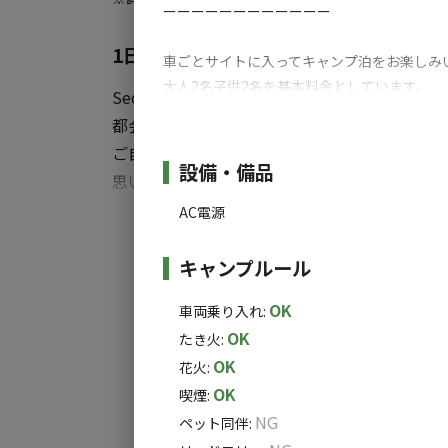
ーーーーーーーーーーーー
1日5組限定！秘密基地をイメージした
車ごとサイトに入ってキャンプ泊をお楽しみ
大人2名子供2名を基本料金としています。
Secret Base Camp Mellowは、一宮
都会の喧騒から離れ、静かで豊かな自然の中で
※当施設は家族向けのキャンプ場のため、グ
ご自宅でバーベキューを楽しむ環境のないご
※当施設のご利用基本料金は大人2名、お子様
施設詳細
設備・備品
思い出に残る楽しい時間を過ごせる空間をご
※同居されているご家族で大人2名以上でご
連休が取れない忙しい方はデイキャンプで
AC電源
すべ
ゆったりとした時間を過ごしたい方は車中泊キャ
チェックイン 10:00 ~ 18:00
チェックアウト 09:00
気軽にお楽しみいただけます。
キャンプルール
※システム上チェックアウトが10時設定とな
周りが木々に囲まれているため、風を避けることも
OK
車両乗り入れ
:
ございます。
【広さ】
OK
たき火
:
また、とっておき生ビールのご用意もござい
約36㎡(ペット不可)
OK
花火
:
OK
喫煙
:
【基本料金】
NG
ペット同伴
:
6,200円(大人2名子供2名)