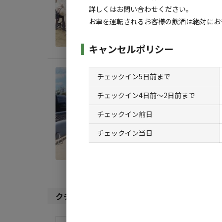
詳しくはお問い合わせください。
地面
:
お車を運転されるお客様の飲酒は絶対にお
料金目
キャンセルポリシー
日帰り
チェックイン5日前まで
日帰
チェックイン4日前〜2日前まで
くだ
チェックイン前日
AC
チェックイン当日
地面
:
料金目
クチコミ（
1
件）