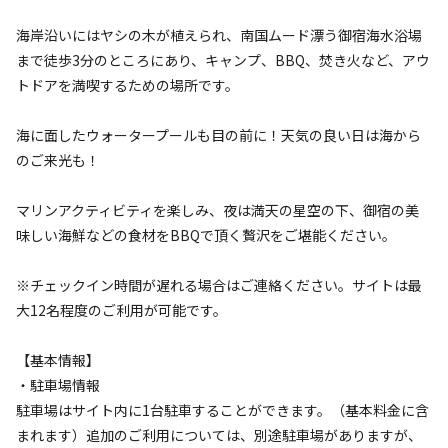
ソロ
カップル
グループ
ファミリー
5
%
15
%
40
%
40
%
海岸沿いにはヤシの木が植えられ、南国ムード漂う御宿海水浴場
まで徒歩3分のところにあり、キャンプ、BBQ、焚き火など、アウ
特徴タグ
トドアを満喫するための場所です。
#
海水浴
#
カップルにおすすめ
#
ファミリーにおすすめ
海に面したウォータープールも目の前に！天気の良い日は海から
#
釣り
#
グループにおすすめ
#
楽器演奏OK
#
携帯電波あり
のご来光も！
キャンペーン
マリンアクティビティを楽しみ、夜は満天の星空の下、御宿の美
味しい海鮮などの食材をBBQで頂く贅沢をご堪能ください。
※チェックイン時間が遅れる場合はご連絡ください。サイトは最
大12名程度のご利用が可能です。
【基本情報】
・駐車場情報
キャンプ場からのお知らせ
駐車場はサイト内に1台駐車することができます。（基本料金に含
まれます）追加のご利用については、別途駐車場がありますが、
2023.6.12
更新