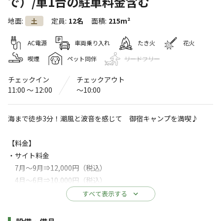
で）/車1台の駐車料金含む
御宿リバーサイドガーデン
地面
:
定員
:
12名
面積
:
215m²
土
〒299-5106
千葉県
夷隅郡
御宿町須賀５１５−２０
Googleマップで見る
AC電源
車両乗り入れ
たき火
花火
喫煙
ペット同伴
リードフリー
灰捨て場
水洗トイレ
チェックイン
チェックアウト
駐車場
コインシャワー
11:00 〜 12:00
〜10:00
※詳しくは「
キャンプ場情報
」をご確認ください。
海まで徒歩3分！潮風と波音を感じて 御宿キャンプを満喫♪
海まで徒歩3分！潮風と波音を感じながら 御宿
【料金】
キャンプを満喫♪
・サイト料金
千葉県御宿町に位置する【御宿リバーサイドガーデン】
7月～9月⇒12,000円（税込）
は、2022年4月29日にオープン！
4月～6月⇒10,000円（税込）
10月～12月⇒10,000円（税込）
すべて表示する
1月～3月⇒8,000円（税込）
海岸沿いにはヤシの木が植えられ、南国ムード漂う御宿海
※シーズンによって料金が異なります。カレンダーをご確認くだ
施設詳細