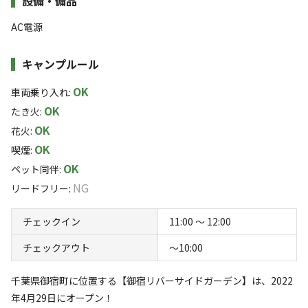
設備・備品
水浴場まで徒歩3分のところにあり、キャンプ、BBQ、焚
すべて表示する
さい
き火など、アウトドアを満喫するための場所です。
AC電源
・追加料金
海に面したウォーターパークも目の前に！海からの朝日は
このキャンプ場の特徴
キャンプルール
5人目以降1,000円（税込）/1名 未就学児500円（税込）/1名
絶景です！
ロケーション
OK
車両乗り入れ
:
【ご利用時間】
OK
たき火
:
ﾁｪｯｸｲﾝ：11時～
マリンアクティビティを楽しみ、夜は満天の星空の下、御
川
海
OK
花火
:
ﾁｪｯｸｱｳﾄ：10時半
宿の美味しい海鮮などの食材をBBQで頂く贅沢をご堪能
OK
標高
※システム上10時と設定されておりますが。上記時間が正しいお
喫煙
:
ください。
時間となります。
OK
ペット同伴
:
3.7m
NG
リードフリー
:
雰囲気
チェックイン
11:00 〜 12:00
まったり
ワイワイ
チェックアウト
〜10:00
落ち着く
にぎやか
千葉県御宿町に位置する【御宿リバーサイドガーデン】は、2022
利用者層
年4月29日にオープン！