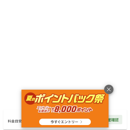
キャンペーン
利用規約
プライバシーポリシー
旅行業約款
旅行条件書
特定商取引法に基づく表記
ヘルプ
運営会社
© Rakuten Group, Inc.
10,000
円/
泊
空室確認
料金見積もり
料金目安
楽天グループ