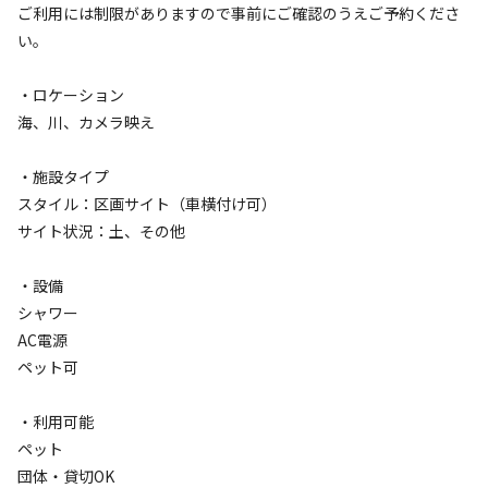
ご利用には制限がありますので事前にご確認のうえご予約くださ
い。
直近のソロキャンプは予約が開いている場合、お得な料金に
てご案内いたします。お電話にてお問い合わせください。
・ロケーション
海、川、カメラ映え
・施設タイプ
スタイル：区画サイト（車横付け可）
空き状況検索
サイト状況：土、その他
利用タイプ
・設備
宿泊
日帰り
シャワー
AC電源
チェックイン
チェックアウト
ペット可
利用人数
・利用可能
ペット
検索対象
団体・貸切OK