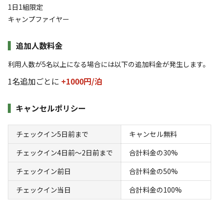
1日1組限定
キャンプファイヤー
検索
追加人数料金
利用人数が5名以上になる場合には以下の追加料金が発生します。
キャンプサイト（
1
件）
1名追加ごとに
+1000円/
泊
キャンセルポリシー
チェックイン5日前まで
キャンセル無料
チェックイン4日前〜2日前まで
合計料金の30%
チェックイン前日
合計料金の50%
宿泊
区画サイト
【 貸し切りサイト】海まで徒歩3分★1組4名
チェックイン当日
合計料金の100%
様～ご利用（定員12名まで）/車1台の駐車料
金含む