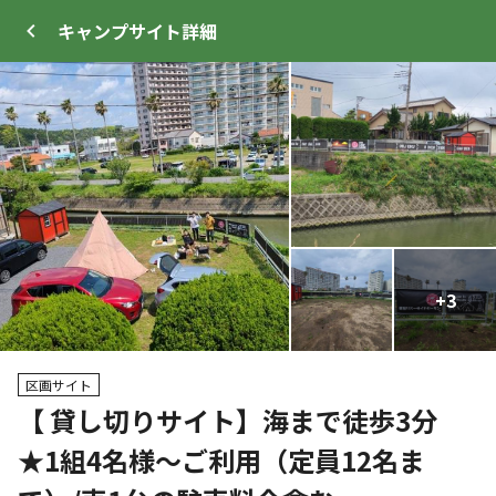
キャンプサイト
詳細
ログイン
メニュー
+
+
3
1
プ
サイト・宿泊施設
クチコミ
キャンプ場情報
区画サイト
【 貸し切りサイト】海まで徒歩3分
クーポン利用可
★1組4名様～ご利用（定員12名ま
WEB予約可能
キャンプサイト
34
人