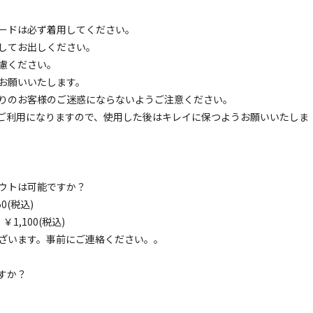
ードは必ず着用してください。
してお出しください。
慮ください。
お願いいたします。
区画サイト
りのお客様のご迷惑にならないようご注意ください。
エリア 大きめサイト㉟
ご利用になりますので、使用した後はキレイに保つようお願いいたしま
電源
車両乗り入れ
たき火
花火
喫煙
ペット同
定員
:
6名
面積
:
80m²
砂利
8,800
安：
円/
泊
※利用日、人数によって変動する場合があります。
アウトは可能ですか？
0(税込)
,100(税込)
ざいます。事前にご連絡ください。。
区画サイト
すか？
エリア 大きめサイト㊱
電源
車両乗り入れ
たき火
花火
喫煙
ペット同