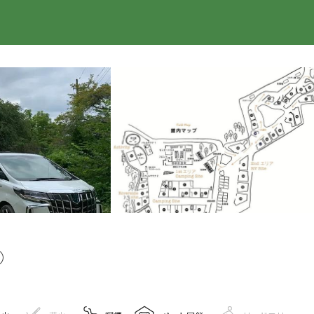
楽天トラベル
㉛