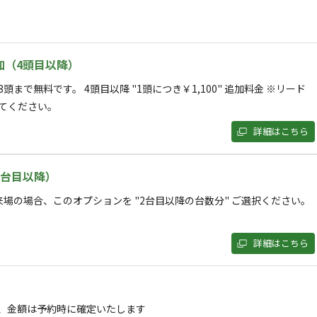
体験｜フィッシング・カナディアンカヌー・北欧バ
加（4頭目以降）
まで無料です。 4頭目以降 "1頭につき￥1,100" 追加料金 ※リード
プ場！那須高原の自然に包まれた「GREEN BASE」で
てください。
究極のリラクゼーションを実現。
す。
詳細はこちら
時にご予約いただければ、完全プライベート空間でロ
2台目以降）
現地精算となります。
ただけます。
て表示する
来場の場合、このオプションを "2台目以降の台数分" ご選択ください。
キャンプ場で、ビギナーの方から家族連れ、女性やお子
゙す。
詳細はこちら
ートキャンプ場「グリーンベース」へのご来場を心
、金額は予約時に確定いたします