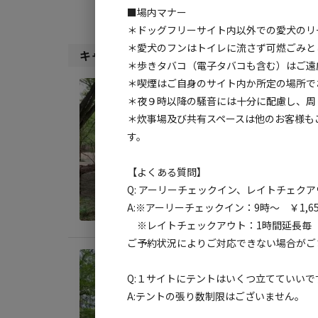
■場内マナー
＊ドッグフリーサイト内以外での愛犬のリ
＊愛犬のフンはトイレに流さず可燃ごみと
キャンプサイト（
37
件）
＊歩きタバコ（電子タバコも含む）はご遠
＊喫煙はご自身のサイト内か所定の場所で
宿泊
＊夜９時以降の騒音には十分に配慮し、周
2nd
＊炊事場及び共有スペースは他のお客様も
す。
AC
地面
:
【よくある質問】
料金目
Q: アーリーチェックイン、レイトチェク
A:※アーリーチェックイン：9時～ ￥1,65
※レイトチェックアウト：1時間延長毎 ￥1
ご予約状況によりご対応できない場合がご
宿泊
Q:１サイトにテントはいくつ立てていいで
2nd
A:テントの張り数制限はございません。
AC