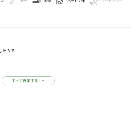
き火
花火
喫煙
ペット同伴
リードフリー
キャンプ場情報
したので
ベース
すべて表示する
722
人
キャンプ場 グリーンベース
Googleマップで見る
水洗トイレ
ゴミ捨て場
給湯設備
売店
自動販売機