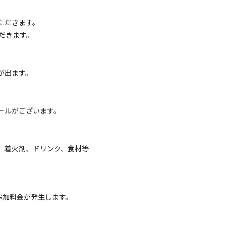
定員
:
6名
面積
:
80m²
砂利
ただきます。
8,800
安：
円/
泊
※利用日、人数によって変動する場合があります。
だきます。
が出ます。
区画サイト
エリア 大きめサイト㊲
ールがございます。
電源
車両乗り入れ
たき火
花火
喫煙
ペット同
定員
:
6名
面積
:
80m²
砂利
薪、着火剤、ドリンク、食材等
8,800
安：
円/
泊
※利用日、人数によって変動する場合があります。
追加料金が発生します。
区画サイト
エリア 大きめサイト㊴