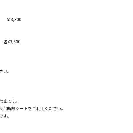
当施設を紹介いただきました！

￥3,300
ますと幸いです。場内の様子がよく分かります！チャンネル登録やグッド
¥3,600
空き状況検索
さい。
ェックアウト
利用人数
禁止です。
火台断熱シートをご利用ください。
です。
イトのみ
宿泊施設のみ