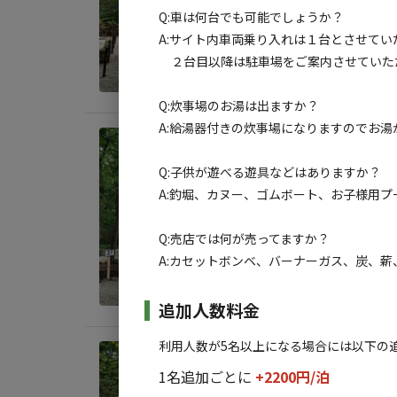
Q:車は何台でも可能でしょうか？
地面
:
A:サイト内車両乗り入れは１台とさせてい
料金目
２台目以降は駐車場をご案内させていた
Q:炊事場のお湯は出ますか？
A:給湯器付きの炊事場になりますのでお湯
宿泊
2nd
Q:子供が遊べる遊具などはありますか？
A:釣堀、カヌー、ゴムボート、お子様用プ
AC
地面
:
Q:売店では何が売ってますか？
A:カセットボンベ、バーナーガス、炭、
料金目
追加人数料金
利用人数が5名以上になる場合には以下の
宿泊
1名追加ごとに
+2200円/
泊
2nd