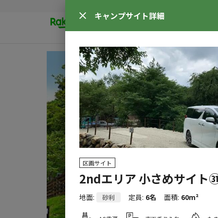
キャンプサイト
詳細
区画サイト
2ndエリア 小さめサイト
地面
:
定員
:
6名
面積
:
60m²
砂利