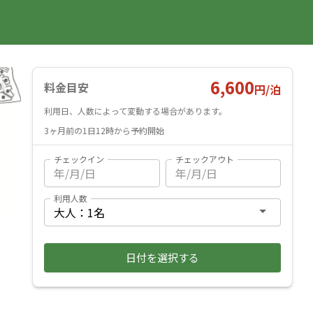
国内旅行
海外旅行
レンタカー
遊び・体験
旅行ガイド
お気に入り
予約確認
ヘルプ
ログイン
料金見積もり
6,600
料金目安
円/
泊
利用日、人数によって変動する場合があります。
3ヶ月前の1日12時から予約開始
チェックイン
チェックアウト
利用人数
日付を選択する