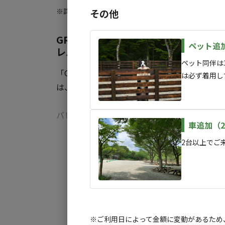
男性用 小：2基
※詳しくは「
キャンプ場情報
」をご確認ください。
その他
男性用 洋式：1基
GREEN BASEで楽しむアウトドア
◆ゴミ置き場有
ペット追
レルサウナ！ご予約受付中
◆電源あり
ペット同伴は3頭
「GREEN BASE」は一歩先取りの新しいキャン
は必ず着用し
は、贅沢なバレルサウナ体験で「ととのう」
※ご利用日・人数により料金の変動がありま
詳細はカレンダーにてご確認ください。
バレルサウナ4名様貸切オプションも登場！受付
車追加（
※宿泊料金以外のお支払いが発生する場合は
ウリュを堪能する贅沢なひとときをお過ごしい
すべ
2台以上でご
標高630ｍ、木々と川が流れる自然たっぷりの
様まで誰もが楽しめる仕掛けが盛りだくさんて
新しいアウトドア体験を求めるあなたへ、那須オ
よりお待ちしております！
※ご利用日によって金額に変動があるため