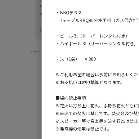
※※※※※※※

・BBQテラス
クワットCAMP（@qwat）さんのYouTubeにて
1テーブルBBQ90分使用料（ガス代含む） 
「クワットCAMP」でご検索の上ご視聴いただけ
※※※※※※※
・ビール 3l（サーバーレンタル付き）
・ハイボール 3l（サーバーレンタル付き） 各
・氷（1袋） ￥300
※ご利用希望の場合は事前にお知らせくだ
※お支払いは現地精算となります。
チェックイン
チ
■場内禁止事項
利用タイプ:
※花火は打ち上げ花火、手持ち花火ともに
宿泊
日帰り
※直火での焚火は禁止です。焚火台及び焚
※スピーカー等で音楽等を流す行為は禁止
検索対象:
※発電機の使用は禁止です。
すべて
キャンプサ