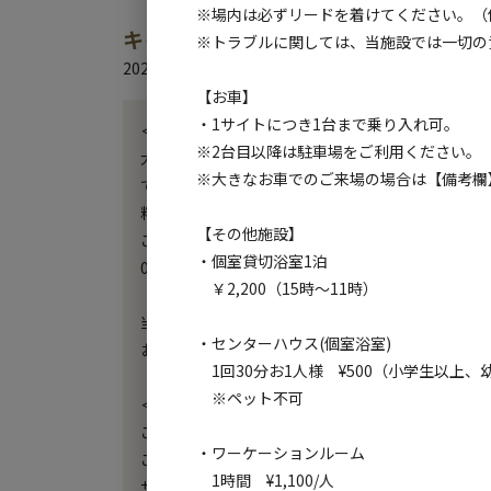
※場内は必ずリードを着けてください。（
キャンプ場からのお知らせ
※トラブルに関しては、当施設では一切の
2024.11.12
更新
【お車】
・1サイトにつき1台まで乗り入れ可。
＜オプションご予約について＞

※2台目以降は駐車場をご利用ください。（有
大人気オプション浴室棟（バス、トイレ付）キャン
※大きなお車でのご来場の場合は【備考欄
でもご利用可能です。

料金：ご一泊￥2,200

【その他施設】
ご予約方法：キャンプサイトご予約確定後、TELに
・個室貸切浴室1泊
0287-74-6960（月曜日～金曜日　9時～17時まで）
￥2,200（15時～11時）
当キャンプ場一番人気サイトNo.2サイト！ドッグ
・センターハウス(個室浴室)
お早めにご予約下さい！

1回30分お1人様 ¥500（小学生以上
※ペット不可
＜ご予約開始日のお知らせ＞

ご予約開始日は3か月前の月初1日正午頃を予定して
・ワーケーションルーム
ご不便をおかけいたしますが、何卒ご理解の程、ど
1時間 ¥1,100/人
サイト、施設紹介はこちらから↓↓↓
