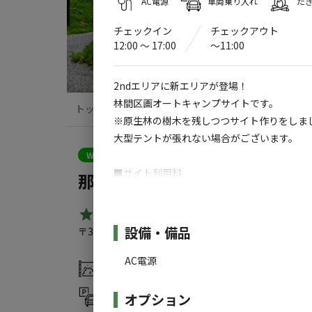
AC電源
車両乗り入れ
た
チェックイン
チェックアウト
12:00 〜 17:00
〜11:00
2ndエリアに新エリアが登場！
林間区画オートキャンプサイトです。
トップ
サイト・宿泊施設
クチコミ
※原生林の樹木を残しつつサイト作りをしま
大型テントが張れない場合がございます。
クーポン利用可
WEB予約可能
キャンプサイト
■サイト利用料
那須オートキャンプ場 グリーン
6,600円~：4名含む
5名以降 追加料金：2,200円
4.8
（
120
件）
施設詳細
設備・備品
〒325-0301
栃木県
那須郡
那須町湯本652-1
那須オート
◆炊事場は1stエリアをご利用ください。
AC電源
灰捨て場
温浴施設
◆トイレ仮設WC
女性用 洋式：2基
オプション
駐車場
サウナ