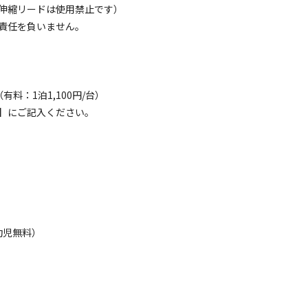
伸縮リードは使用禁止です）
責任を負いません。
料：1泊1,100円/台）
プサイトご予約の方（最大６名様まで）全員がご利用可能でチェックイン
】にご記入ください。
てご予約を承ります。



フリーキャンピングカーサイト②普通車OK!! ワンちゃん連れ、お子様連
、幼児無料）
おります！

うぞよろしくお願い申し上げます。
