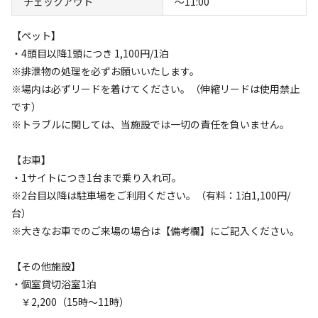
チェックアウト
〜11:00
【ペット】
・4頭目以降1頭につき 1,100円/1泊
※排泄物の処理を必ずお願いいたします。
キャンプ場からのお知らせ
※場内は必ずリードを着けてください。（伸縮リードは使用禁止
2024.11.12
更新
です）
※トラブルに関しては、当施設では一切の責任を負いません。
＜オプションご予約について＞

大人気オプション浴室棟（バス、トイレ付）キャンプサイト
【お車】
ご予約の方（最大６名様まで）全員がご利用可能でチェック
・1サイトにつき1台まで乗り入れ可。
イン日は15時からチェックアウト日は11時まで何回でもご利
※2台目以降は駐車場をご利用ください。（有料：1泊1,100円/
用可能です。

台）
料金：ご一泊￥2,200

※大きなお車でのご来場の場合は【備考欄】にご記入ください。
ご予約方法：キャンプサイトご予約確定後、TELにてご予約
を承ります。

【その他施設】
0287-74-6960（月曜日～金曜日　9時～17時まで）

・個室貸切浴室1泊
￥2,200（15時～11時）