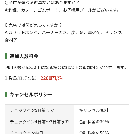
Q:子供が遊べる遊具などはありますか？
A:釣堀、カヌー、ゴムボート、お子様用プールがございます。
詳細・空き確認
Q:売店では何が売ってますか？
A:カセットボンベ、バーナーガス、炭、薪、着火剤、ドリンク、
食材等
追加人数料金
利用人数が5名以上になる場合には以下の追加料金が発生します。
1名追加ごとに
+2200円/
泊
宿泊
区画サイト
2ndエリア 大きめサイト㊱
キャンセルポリシー
AC電
車両乗り
たき
ペット同
リードフ
チェックイン5日前まで
キャンセル無料
花火
喫煙
源
入れ
火
伴
リー
地面
:
定員
:
6名
面積
:
80m²
砂利
チェックイン4日前〜2日前まで
合計料金の30%
8,800
料金目安：
円/
泊
チェックイン前日
合計料金の50%