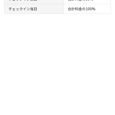
※利用日、人数によって変動する場合があります。
チェックイン当日
合計料金の100%
詳細・空き確認
宿泊
区画サイト
2ndエリア 大きめサイト㊲
AC電
車両乗り
たき
ペット同
リードフ
花火
喫煙
源
入れ
火
伴
リー
地面
:
定員
:
6名
面積
:
80m²
砂利