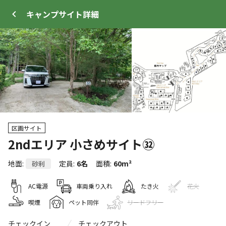
キャンプサイト
詳細
ログイン
メニュー
区画サイト
+
96
2ndエリア 小さめサイト㉜
地面
:
定員
:
6名
面積
:
60m²
砂利
トップ
サイト・宿泊施設
クチコミ
キャンプ場
AC電源
車両乗り入れ
たき火
花火
喫煙
ペット同伴
リードフリー
クーポン利用可
WEB予約可能
キャンプサイト
722
人
チェックイン
チェックアウト