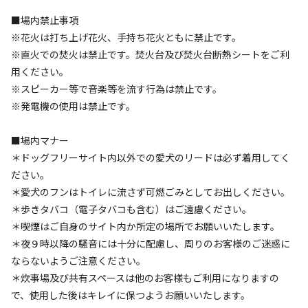
■場内禁止事項
※花火は打ち上げ花火、手持ち花火ともに禁止です。
※直火での焚火は禁止です。焚火台及び焚火台断熱シートをご利
用ください。
空き状況検索
※スピーカー等で音楽等を流す行為は禁止です。
※発電機の使用は禁止です。
利用タイプ
宿泊
日帰り
■場内マナー
チェックイン
チェックアウト
＊ドッグフリーサイト内以外での愛犬のリードは必ず着用してく
ださい。
＊愛犬のフンはトイレに流さず可燃ごみとしてお出しください。
利用人数
＊歩きタバコ（電子タバコも含む）はご遠慮ください。
＊喫煙はご自身のサイト内か所定の場所でお願いいたします。
検索対象
＊夜９時以降の騒音には十分に配慮し、周りのお客様のご迷惑に
ならないようご注意ください。
＊炊事場及び共有スペースは他のお客様もご利用になりますの
検索
で、使用した後はキレイに保つようお願いいたします。