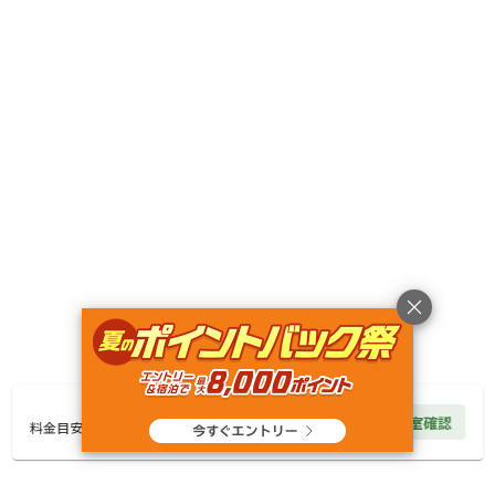
6,600
料金目安：
円/
泊
※利用日、人数によって変動する場合があります。
詳細・空き確認
宿泊
区画サイト
D) ドッグフリーサイト⑦
6,600
円/
泊
空室確認
料金見積もり
料金目安
AC電
車両乗り
たき
ペット同
リードフ
花火
喫煙
源
入れ
火
伴
リー
地面
:
定員
:
6名
面積
:
70m²
砂利