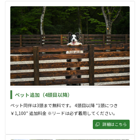
ナ！ご予約受付中
◆ゴミ置き場有
「GREEN BASE」は一歩先取りの新しいキャンプ場！那須
◆電源あり
高原の自然に包まれた「GREEN BASE」では、贅沢なバレ
ルサウナ体験で「ととのう」究極のリラクゼーションを実
※ご利用日・人数により料金の変動があります。
現。
詳細はカレンダーにてご確認ください。
すべて表示する
バレルサウナ4名様貸切オプションも登場！受付時にご予
※宿泊料金以外のお支払いが発生する場合は現地精算となりま
約いただければ、完全プライベート空間でロウリュを堪能
す。
する贅沢なひとときをお過ごしいただけます。
このキャンプ場の特徴
ロケーション
ペット追加（4頭目以降）
標高630ｍ、木々と川が流れる自然たっぷりのキャンプ場
ペット同伴は3頭まで無料です。 4頭目以降 "1頭につき
で、ビギナーの方から家族連れ、女性やお子様まで誰もが
高台
川
￥1,100" 追加料金 ※リードは必ず着用してください。
楽しめる仕掛けが盛りだくさんです。
標高
詳細はこちら
新しいアウトドア体験を求めるあなたへ、那須オートキャ
629.6m