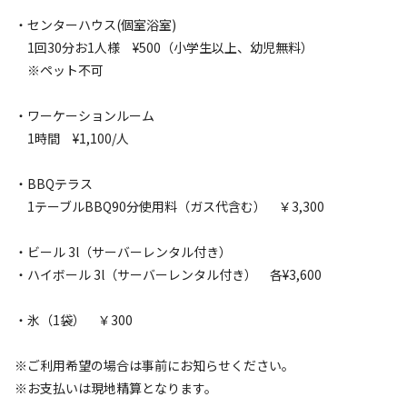
当キャンプ場一番人気サイトNo.2サイト！ドッグフリーキャ
ンピングカーサイト②普通車OK!! ワンちゃん連れ、お子様連
・センターハウス(個室浴室)
れの方に大人気です！

1回30分お1人様 ¥500（小学生以上、幼児無料）
お早めにご予約下さい！

※ペット不可
＜ご予約開始日のお知らせ＞

・ワーケーションルーム
ご予約開始日は3か月前の月初1日正午頃を予定しておりま
1時間 ¥1,100/人
す！

ご不便をおかけいたしますが、何卒ご理解の程、どうぞよろ
・BBQテラス
しくお願い申し上げます。

1テーブルBBQ90分使用料（ガス代含む） ￥3,300
サイト、施設紹介はこちらから↓↓↓

※※※※※※※

・ビール 3l（サーバーレンタル付き）
クワットCAMP（@qwat）さんのYouTubeにて当施設を紹介
・ハイボール 3l（サーバーレンタル付き） 各¥3,600
いただきました！

「クワットCAMP」でご検索の上ご視聴いただけますと幸い
・氷（1袋） ￥300
です。場内の様子がよく分かります！チャンネル登録やグッ
ドボタンもよろしくお願いいたします

※ご利用希望の場合は事前にお知らせください。
※※※※※※※
※お支払いは現地精算となります。