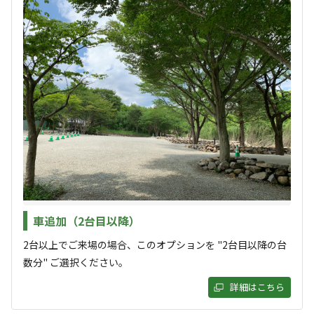
ンプ場「グリーンベース」へのご来場を心よりお待ちして
雰囲気
おります！
まったり
ワイワイ
落ち着く
にぎやか
利用者層
ソロ
カップル
グループ
ファミリー
25
%
25
%
25
%
25
%
特徴タグ
#
体験アクティビティ
#
初心者歓迎
#
手ぶらキャンプ
車追加（2台目以降）
#
釣り堀
#
虫捕り
#
夜景
#
レンタルあり
#
天体観測
#
星空撮影
#
携帯電波あり
2台以上でご来場の場合、このオプションを "2台目以降の台
数分" ご選択ください。
クチコミ
詳細はこちら
総合評価
4.8