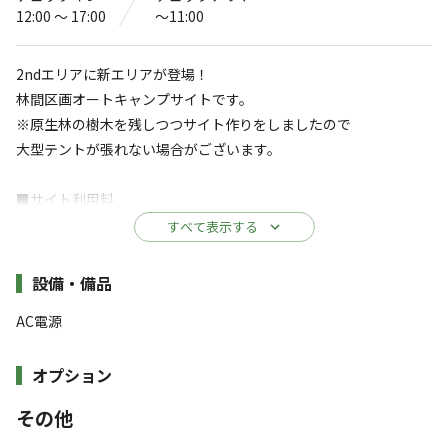
那須オートキャンプ場 グリーンベース
12:00 〜 17:00
〜11:00
4.8
（
120
件）
2ndエリアに新エリアが登場！
〒325-0301
栃木県
那須郡
那須町湯本652-1
林間区画オートキャンプサイトです。
那須オートキャンプ場 グリーンベース
Googleマップで見る
※原生林の樹木を残しつつサイト作りをしましたので
大型テントが張れない場合がございます。
灰捨て場
温浴施設
水洗トイレ
ゴミ捨て場
■サイト利用料
6,600円~：4名含む
すべて表示する
給湯設備
駐車場
5名以降 追加料金：2,200円
施設詳細
サウナ
売店
設備・備品
◆炊事場は1stエリアをご利用ください。
自動販売機
AC電源
◆トイレ仮設WC
※詳しくは「
キャンプ場情報
」をご確認ください。
オプション
女性用 洋式：2基
男性用 小：2基
GREEN BASEで楽しむアウトドア体験｜フィッ
その他
男性用 洋式：1基
シング・カナディアンカヌー・北欧バレルサウ