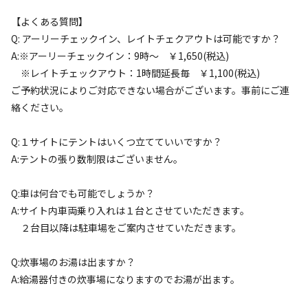
【よくある質問】
キャンプサイト（
37
件）
Q: アーリーチェックイン、レイトチェクアウトは可能ですか？
A:※アーリーチェックイン：9時～ ￥1,650(税込)
※レイトチェックアウト：1時間延長毎 ￥1,100(税込)
ご予約状況によりご対応できない場合がございます。事前にご連
絡ください。
Q:１サイトにテントはいくつ立てていいですか？
A:テントの張り数制限はございません。
宿泊
区画サイト
Q:車は何台でも可能でしょうか？
2ndエリア 大きめサイト㉟
A:サイト内車両乗り入れは１台とさせていただきます。
２台目以降は駐車場をご案内させていただきます。
AC電
車両乗り
たき
ペット同
リードフ
花火
喫煙
源
入れ
火
伴
リー
Q:炊事場のお湯は出ますか？
地面
:
定員
:
6名
面積
:
80m²
砂利
A:給湯器付きの炊事場になりますのでお湯が出ます。
8,800
料金目安：
円/
泊
※利用日、人数によって変動する場合があります。