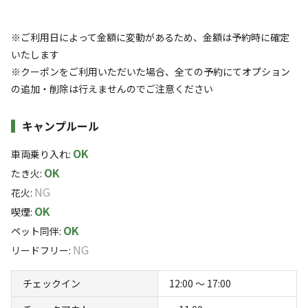
※ご利用日によって金額に変動があるため、金額は予約時に確定
いたします
アクセス
自然・環境
4.3
4.7
※クーポンをご利用いただいた場合、全ての予約にてオプション
の追加・削除は行えませんのでご注意ください
キャンプルール
OK
車両乗り入れ
:
設備
管理
4.8
4.9
OK
たき火
:
NG
花火
:
クチコミ（
120
件）を見る
OK
喫煙
:
OK
ペット同伴
:
キャンペーン
NG
リードフリー
:
チェックイン
12:00 〜 17:00