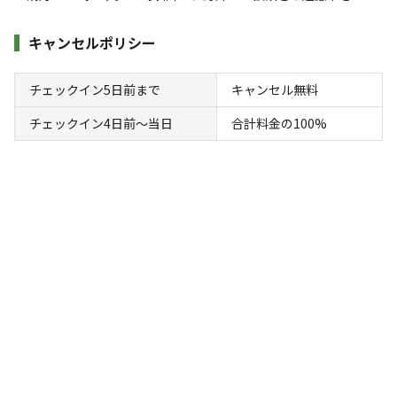
BBQプラン【４名様用】
キャンセルポリシー
AC電
車両乗り
たき
ペット同
リードフ
花火
喫煙
源
入れ
火
伴
リー
チェックイン5日前まで
キャンセル無料
定員
:
4名
面積
:
39m²
寝室
:
1室
寝具
:
4組
浴室
:
1室
チェックイン4日前〜当日
合計料金の100%
67,920
料金目安：
円/
泊
※利用日、人数によって変動する場合があります。
詳細・空き確認