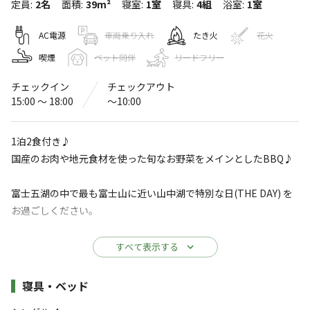
定員
:
2名
面積
:
39m²
寝室
:
1室
寝具
:
4組
浴室
:
1室
ザ・デイ ポストジェネラルグランピン
グヴィレッジ山中湖
AC電源
車両乗り入れ
たき火
花火
喫煙
ペット同伴
リードフリー
〒401-0501
山梨県
南都留郡
山中湖村山中217-1
Googleマップで見る
チェックイン
チェックアウト
15:00 〜 18:00
〜10:00
温浴施設
水洗トイレ
1泊2食付き♪
ゴミ捨て場
駐車場
国産のお肉や地元食材を使った旬なお野菜をメインとしたBBQ♪
レストラン
サウナ
・食堂
富士五湖の中で最も富士山に近い山中湖で特別な日(THE DAY) を
売店
コインシャワー
お過ごしください。
※詳しくは「
キャンプ場情報
」をご確認ください。
【ご料金】
すべて表示する
大人２名様
湖畔の林の中で日々の喧騒から離れて余暇を楽
※詳しくはカレンダーをご確認ください。
施設詳細
しんでほしい。そんな特別な日（THE DAY）を
寝具・ベッド
過ごすグランピング体験をご提供します。