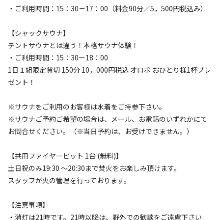
・ご利用時間：15：30－17：00（料金90分／5，500円税込み）
AC電
車両乗り
たき
ペット同
リードフ
花火
喫煙
源
入れ
火
伴
リー
【シャックサウナ】
定員
:
3名
面積
:
39m²
寝室
:
1室
寝具
:
4組
浴室
:
なし
テントサウナとは違う！本格サウナ体験！
53,940
料金目安：
円/
泊
・ご利用時間：15：30ー18：00
※利用日、人数によって変動する場合があります。
1日１組限定貸切 150分 10，000円税込 オロポ おひとり様1杯プレ
ゼント！
詳細・空き確認
※サウナをご利用のお客様は水着をご持参下さい。
※サウナご予約ご希望の場合は、メール、お電話のいずれかにて
お問合せください。（※当日予約は、お受けできません。）
【共用ファイヤーピット 1台 (無料)】
土日祝のみ19:30 〜20:30まで焚火をお楽しみ頂けます。
スタッフが火の管理を行っております。
【注意事項】
宿泊
グランピング
【基本プラン】1泊2食付き/グランピング
・消灯は21時です。21時以降は、野外での歓談をご遠慮下さい