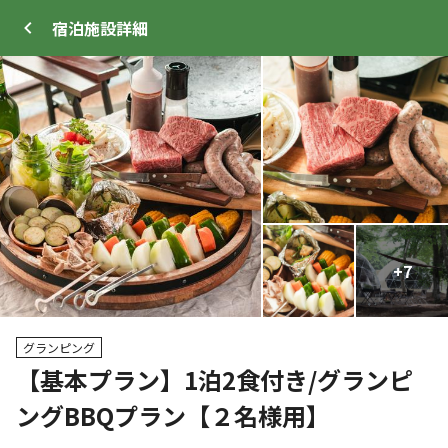
宿泊施設
詳細
ログイン
メニュー
+
+
10
7
トップ
サイト・宿泊施設
キャンプ場情報
グランピング
【基本プラン】1泊2食付き/グランピ
クーポン利用可
ングBBQプラン【２名様用】
WEB予約可能
宿泊施設
110
人