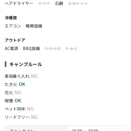
ヘアドライヤー
サウナ
石鹸
水洗トイレ
まったり
ワイワイ
冷暖房
落ち着く
にぎやか
エアコン
暖房設備
利用者層
アウトドア
ソロ
カップル
グループ
ファミリー
AC電源
BBQ設備
たき火台
かまど
0
%
30
%
30
%
40
%
特徴タグ
キャンプルール
NG
車両乗り入れ
:
#
初心者歓迎
#
カップルにおすすめ
#
サイクリング
OK
たき火
:
#
手ぶらキャンプ
#
ファミリーにおすすめ
NG
花火
:
#
グループにおすすめ
#
携帯電波あり
#
無料Wi-Fi
OK
喫煙
:
NG
ペット同伴
:
キャンペーン
NG
リードフリー
:
チェックイン
15:00 〜 18:00