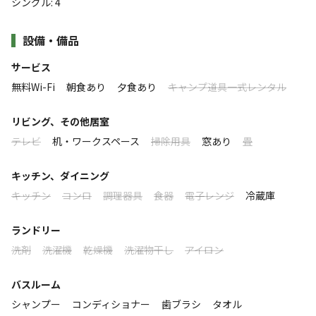
シングル
:
4
THE DAYは今あるものの価値を見直し、新たなエッセン
設備・備品
スやデザインを加えることで、新しい価値の提供を目指す
ライフスタイル雑貨ブランドPOST GENERALがプロデュ
サービス
ースした複合型宿泊施設です。グルメが集うお店として都
無料Wi-Fi
朝食あり
夕食あり
キャンプ道具一式レンタル
内で注目のハンバーガーショップ「Burger POLICE」が監
すべて表示する
修したバーガーショップ THE DAY POST GENERAL
リビング、その他居室
BURGERや、POST GENERALブランドの雑貨アイテムを
テレビ
机・ワークスペース
掃除用具
窓あり
畳
取り揃えたSHOPを併設しています。自然そのままの林の
このキャンプ場の特徴
キッチン、ダイニング
中に建ったドーム型テントは、キャンプのようなアウトド
ロケーション
キッチン
コンロ
調理器具
食器
電子レンジ
冷蔵庫
アを楽しみつつ、室内では快適にお過ごし頂ける宿泊施設
です。キャンプで必要な道具の準備や作業が必要なく、手
湖
ランドリー
ぶらでアウトドアをお楽しみ頂けます。
洗剤
洗濯機
乾燥機
洗濯物干し
アイロン
標高
987m
バスルーム
シャンプー
コンディショナー
歯ブラシ
タオル
雰囲気