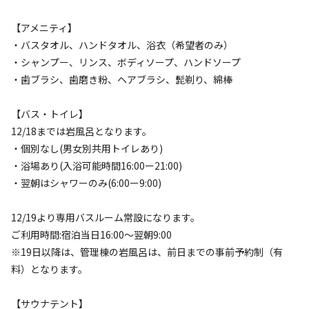
定員
:
2名
面積
:
39m²
寝室
:
1室
寝具
:
4組
浴室
:
1室
【アメニティ】
37,960
料金目安：
円/
泊
・バスタオル、ハンドタオル、浴衣（希望者のみ）
※利用日、人数によって変動する場合があります。
・シャンプー、リンス、ボディソープ、ハンドソープ
・歯ブラシ、歯磨き粉、ヘアブラシ、髭剃り、綿棒
詳細・空き確認
【バス・トイレ】
12/18までは岩風呂となります。
・個別なし(男女別共用トイレあり)
・浴場あり(入浴可能時間16:00ー21:00)
・翌朝はシャワーのみ(6:00ー9:00)
12/19より専用バスルーム常設になります。
ご利用時間:宿泊当日16:00～翌朝9:00
※19日以降は、管理棟の岩風呂は、前日までの事前予約制（有
宿泊
グランピング
料）となります。
【基本プラン】1泊2食付き/グランピング
BBQプラン【３名様用】
【サウナテント】