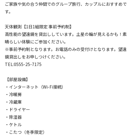
ご家族や気の合う仲間でのグループ旅行、カップルにおすすめで
検索
す。
天体観測【1日1組限定 事前予約制】
高性能の望遠鏡を貸出ししています。土星の輪が見えるかも！素
宿泊施設（
6
件）
晴らしい体験にご参加ください。
※事前予約制となります。お電話のみの受付けとなります。望遠
鏡貸出しをお申しつけください。
TEL:0555-25-7175
【部屋設備】
・インターネット（Wi-Fi接続）
・冷暖房
宿泊
グランピング
・冷蔵庫
【基本プラン】1泊2食付き/グランピング
・ドライヤー
BBQプラン【２名様用】
・除湿器
・ケトル
AC電
車両乗り
たき
ペット同
リードフ
・こたつ（冬季限定）
花火
喫煙
源
入れ
火
伴
リー