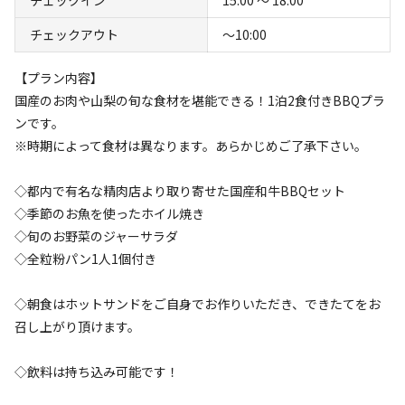
チェックアウト
〜10:00
【プラン内容】
国産のお肉や山梨の旬な食材を堪能できる！1泊2食付きBBQプラ
ンです。
※時期によって食材は異なります。あらかじめご了承下さい。
空き状況検索
◇都内で有名な精肉店より取り寄せた国産和牛BBQセット
利用タイプ
◇季節のお魚を使ったホイル焼き
宿泊
日帰り
◇旬のお野菜のジャーサラダ
◇全粒粉パン1人1個付き
チェックイン
チェックアウト
◇朝食はホットサンドをご自身でお作りいただき、できたてをお
利用人数
召し上がり頂けます。
検索対象
◇飲料は持ち込み可能です！