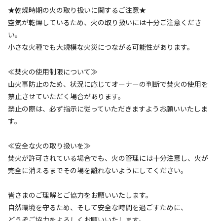
★乾燥時期の火の取り扱いに関するご注意★
空気が乾燥しているため、火の取り扱いには十分ご注意くださ
い。
小さな火種でも大規模な火災につながる可能性があります。
設備
管理
3.5
4.2
≪焚火の使用制限について≫
山火事防止のため、状況に応じてオーナーの判断で焚火の使用を
クチコミ（
62
件）を見る
禁止させていただく場合があります。
禁止の際は、必ず指示に従っていただきますようお願いいたしま
キャンペーン
す。
≪安全な火の取り扱いを≫
焚火が許可されている場合でも、火の管理には十分注意し、火が
完全に消えるまでその場を離れないようにしてください。
皆さまのご理解とご協力をお願いいたします。
自然環境を守るため、そして安全な時間を過ごすために、
どうぞご協力をよろしくお願いいたします。