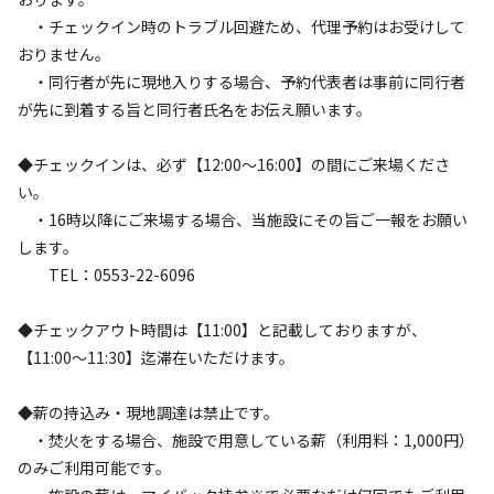
・『やまなしフルーツ温泉 ぷくぷく（車で10分）』のキャン
・チェックイン時のトラブル回避ため、代理予約はお受けして
プ利用者限定の割引券を配布

おりません。
・宿泊料金+200円のモーニング（トースト・珈琲or紅茶）を
・同行者が先に現地入りする場合、予約代表者は事前に同行者
始めました。

が先に到着する旨と同行者氏名をお伝え願います。
　提供時間：AM6:00～AM8:00

・虫よけスプレー貸し出し　（ダニ除け効果あり）

◆チェックインは、必ず【12:00～16:00】の間にご来場くださ
・塩飴（しおあめ）を配布　（熱中症対策に）

い。
・氷を配布　（ドリンクのお供や保冷に良しの万能氷）
・16時以降にご来場する場合、当施設にその旨ご一報をお願い
します。
TEL：0553-22-6096
◆チェックアウト時間は【11:00】と記載しておりますが、
空き状況検索
【11:00～11:30】迄滞在いただけます。
利用タイプ
◆薪の持込み・現地調達は禁止です。
宿泊
日帰り
・焚火をする場合、施設で用意している薪（利用料：1,000円）
のみご利用可能です。
チェックイン
チェックアウト