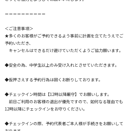
キャンプ場からのお知らせ
2026.7.23
更新
＝＝＝＝＝＝＝＝＝＝
\\ 【熱中症対策】セルフかき氷サービス！ //

＜ご注意事項＞
ご自身で機械に氷を入れて作る、セルフサービスでお楽しみ
★多くのお客様がご予約できるよう事前に計画を立てたうえでご
ください。

予約いただき、
シェラカップ、スプーン等をご持参いただくようお願いいた
キャンセルはできるだけ避けていただくようご協力願います。
します。

サービス利用希望の方は、現地でお申し出ください。

◆安全の為、中学生以上のみ受け入れとさせていただきます。
--------------------------------------------------------------

◆仮押さえする予約行為は固くお断りしております。
◆薪の持込み・現地調達は禁止です。

・焚火をする場合、施設で用意している薪（利用料：1,000
◆チェックイン時間は【12時以降厳守】でお願いします。
円／日）のみご利用可能です。

前日ご利用のお客様の退出が優先ですので、如何なる理由でも
12時以降にチェックインをお守りください。
★サービスのご案内

※ご希望の方は、必ずオーナーにお声掛けください※

◆チェックインの際、予約代表者ご本人様が手続きをお願いして
・シャトレーゼのアイスを無料サービス

おります。