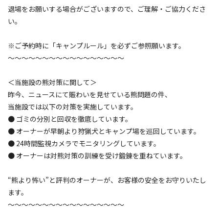
当施設で団体・貸切でのご予約の場合、事前にご連絡をお
落ち着く
にぎやか
退場をお願いする場合がございますので、ご理解・ご協力くださ
願いします。
い。
利用者層
収容人数の目安：約１００名（一区画：最大５名）
問合せ先：090-3142-2427
※ご予約時に「キャンプルール」を必ずご参照願います。
ソロ
カップル
グループ
ファミリー
50
%
30
%
0
%
20
%
～～～～～～～～～～～～～～～～～
特徴タグ
＜当施設の熊対策に関して＞
昨今、ニュースにて賑わいを見せている熊問題の件、
#
カップルにおすすめ
#
夜景
#
ソロにおすすめ
#
絶景
当施設では以下の対策を実施しています。
#
携帯電波あり
● ゴミの分別と回収を徹底しています。
● オーナーが早朝より狩猟犬とキャンプ場を巡回しています。
クチコミ
● 24時間監視カメラでモニタリングしています。
総合評価
● オーナーは対熊対策の訓練を受け鍛錬を重ねています。
4.3
“熊より怖い”と評判のオーナーが、お客様の安全をお守りいたし
ます。
アクセス
自然・環境
～～～～～～～～～～～～～～～～～
3.6
4.7