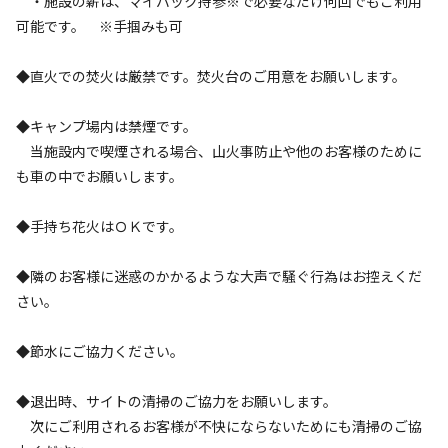
・施設の薪は、マイバック持参※で必要なだけ何回でもご利用
可能です。 ※手掴みも可
利用人数
◆直火での焚火は厳禁です。焚火台のご用意をお願いします。
検索対象
◆キャンプ場内は禁煙です。
当施設内で喫煙される場合、山火事防止や他のお客様のために
検索
も車の中でお願いします。
◆手持ち花火はＯＫです。
キャンプサイト（
2
件）
◆隣のお客様に迷惑のかかるような大声で騒ぐ行為はお控えくだ
さい。
◆節水にご協力ください。
◆退出時、サイトの清掃のご協力をお願いします。
次にご利用されるお客様が不快にならないためにも清掃のご協