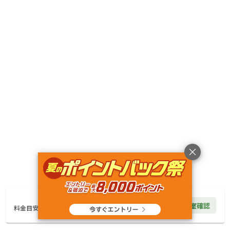
キャンペーン
利用規約
プライバシーポリシー
旅行業約款
旅行条件書
特定商取引法に基づく表記
ヘルプ
運営会社
© Rakuten Group, Inc.
4,000
円/
泊
空室確認
料金見積もり
料金目安
楽天グループ
サービス一覧