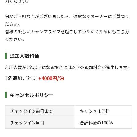
力ください。
宿泊
区画サイト
【モーニング付】オートサイト★朝軽食(ト
何かご不明な点がございましたら、遠慮なくオーナーにご質問く
ースト＆珈琲or紅茶)付プラン ※中学生以
ださい。
上予約可
皆様の楽しいキャンプライフを過ごしていただくためにもご協力
ください。
AC電
車両乗り
たき
ペット同
リードフ
花火
喫煙
源
入れ
火
伴
リー
追加人数料金
地面
:
定員
:
4名
面積
:
100m²
土
利用人数が2名以上になる場合には以下の追加料金が発生します。
4,200
料金目安：
円/
泊
1名追加ごとに
+4000円/
泊
※利用日、人数によって変動する場合があります。
キャンセルポリシー
詳細・空き確認
チェックイン前日まで
キャンセル無料
チェックイン当日
合計料金の100%