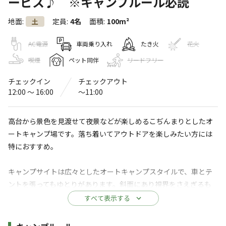
ービス♪ ※キャンプルール必読
Classic Garage Life パインウッドオ
地面
:
定員
:
4名
面積
:
100m²
土
ートキャンプ場
4.3
AC電源
車両乗り入れ
たき火
花火
（
62
件）
〒405-0045
山梨県
山梨市
大工2483
Googleマップで見る
喫煙
ペット同伴
リードフリー
チェックイン
チェックアウト
灰捨て場
ゴミ捨て場
12:00 〜 16:00
〜11:00
駐車場
高台から景色を見渡せて夜景などが楽しめるこぢんまりとしたオ
※詳しくは「
キャンプ場情報
」をご確認ください。
ートキャンプ場です。落ち着いてアウトドアを楽しみたい方には
特におすすめ。
標高558m！市街地の夜景と富士山を望む絶景オ
ートキャンプ場！静かな空間の中、絶景の夜景
キャンプサイトは広々としたオートキャンプスタイルで、車とテ
を楽しみながら焚き火が味わえる。オーナーこ
ントを張ってもゆとりがあります。斜面にあり視界をさえぎるも
だわりの薪も魅力の一つ☆
のがないため、山梨市街地が見渡せ、夜景が魅力のひとつです。
すべて表示する
高台から景色を見渡せて夜景などが楽しめるこぢんまりと
◆薪の持込み・現地調達は禁止です。
施設詳細