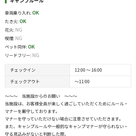
キャンプルール
したオートキャンプ場です。落ち着いてアウトドアを楽し
・焚火をする場合、施設で用意している薪（利用料：1,000円）
みたい方には特におすすめ。
OK
のみご利用可能です。
車両乗り入れ
:
・施設の薪は、マイバック持参※で必要なだけ何回でもご利用
OK
たき火
:
キャンプサイトは広々としたオートキャンプスタイルで、
可能です。 ※手掴みも可
すべて表示する
NG
花火
:
車とテントを張ってもゆとりがあります。斜面にあり視界
NG
喫煙
:
をさえぎるものがないため、山梨市街地が見渡せ、夜景が
★当施設ならではのサービスをご案内
OK
ペット同伴
:
・シャトレーゼのアイスを無料サービス
魅力のひとつです。
このキャンプ場の特徴
NG
リードフリー
:
・『やまなしフルーツ温泉 ぷくぷく（車で10分）』のキャンプ利
ロケーション
用者限定の割引券を配布
★薪の持ち込みはできませんのでご注意ください。
チェックイン
12:00 〜 16:00
・虫よけスプレー貸し出し （ダニ除け効果あり）
オーナーこだわりの薪を販売しています。1,000円（現地
高台
・塩飴（しおあめ）を配布 （熱中症対策に）
チェックアウト
〜11:00
お支払い）
・氷を配布 （ドリンクのお供や保冷に良しの万能氷）
標高
必要なだけどうぞお取りください。
～～～ 当施設からのお願い ～～～
ここの薪は他にありません！
当施設は、お客様全員が楽しく過ごしていただくためにルール・
※あくまでもサービスですので、ご利用されない場合の返金はご
558.3m
※薪の持ち込みはできませんのでご注意ください。
マナーを厳守しております。
ざいません。
雰囲気
マナーを守っていただけない場合に注意させていただきます。
※サービスをご要望の方は、必ずオーナーにお声掛けください。
また、キャンプルールや一般的なキャンプマナーが守られない・
★団体・貸切をご希望の方へ
まったり
ワイワイ
守る見込みがないと判断した際、