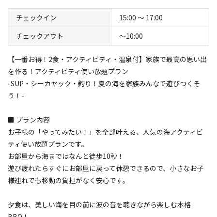
チェックイン
15:00 〜 17:00
チェックアウト
〜10:00
【一番お得！2食・アクティビティ・温泉付】家族で最高の思い出
を作る！アクティビティ使い放題プラン
-SUP・シーカヤック・釣り！夏の海を家族みんなで遊びつくそ
う！-
空き状況検索
■ プラン内容
利用タイプ
お子様の「やってみたい！」を全部叶える、人気の海アクティビ
宿泊
日帰り
ティ使い放題プランです。
お部屋から海まではなんと徒歩10秒！
チェックイン
チェックアウト
遊び疲れたらすぐにお部屋に戻って休憩できるので、小さなお子
様連れでも移動の負担がなく安心です。
利用人数
夕食は、美しい海を目の前に波の音を聴きながら楽しむ本格
検索対象
BBQ！