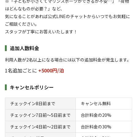
【一番お得｜2食・アクティビティ・温泉
※「子どもが小さくてマリンスポーツができるか不安…」「荷物
はどんなものが必要？」など、
付】アクティビティ使い放題プラン【広々快
気になることがあれば公式LINEのチャットからいつでもお気軽に
適テント】
ご相談ください。
スタッフが丁寧にお答えいたします！
AC電
車両乗り
たき
ペット同
リードフ
花火
喫煙
源
入れ
火
伴
リー
追加人数料金
定員
:
4名
面積
:
10m²
寝室
:
1室
寝具
:
4組
浴室
:
なし
25,500
料金目安：
利用人数が2名以上になる場合には以下の追加料金が発生します。
円/
泊
※利用日、人数によって変動する場合があります。
1名追加ごとに
+5000円/
泊
詳細・空き確認
キャンセルポリシー
チェックイン8日前まで
キャンセル無料
チェックイン7日前〜5日前まで
合計料金の20%
チェックイン4日前〜2日前まで
合計料金の30%