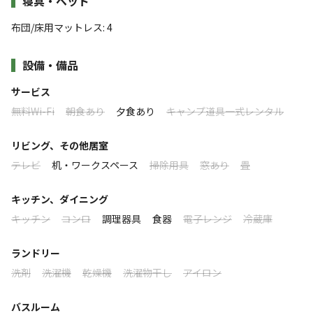
寝具・ベッド
ります。
遊び疲れたらすぐにお部屋に戻って休憩できるので、小さなお子
布団/床用マットレス
:
4
様連れでも移動の負担がなく安心です。
海と砂浜がすぐそばの開放的なロケーションが魅力。
設備・備品
夕食は、美しい海を目の前に波の音を聴きながら楽しむ本格
すべて表示する
SUP、シーカヤック、釣り、サウナなどのアクティビティ
BBQ！
サービス
面倒な準備や片付けはすべてスタッフにおまかせのグリル完備な
体験も可能。
無料Wi-Fi
朝食あり
夕食あり
キャンプ道具一式レンタル
ので、
夜はBBQに焚き火、手持ち花火や星空観察が楽しめる。
このキャンプ場の特徴
パパもママも思いきりリラックスして召し上がっていただけま
リビング、その他居室
ロケーション
す。
海のそばでご友人やご家族とリラックスした時間をお過ご
テレビ
机・ワークスペース
掃除用具
窓あり
畳
たくさん遊んだ後は、名湯・夷谷（えびすだに）温泉で一日の疲
しください。
海
れをゆったりと癒してください。
キッチン、ダイニング
標高
キッチン
コンロ
調理器具
食器
電子レンジ
冷蔵庫
夕焼けに染まる海や、夜空に広がる満天の星くずを眺めながら、
家族みんなの心に残る特別な夏休みを過ごしませんか？
4.3m
ランドリー
洗剤
洗濯機
乾燥機
洗濯物干し
アイロン
雰囲気
バスルーム
まったり
ワイワイ