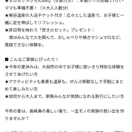
★手ぶらでラクちんBBQ（夕食付き）：本格グリル完備でパパ・
花火
喫煙
源
入れ
火
伴
リー
ママも準備不要！（※大人人数分）
地面
:
定員
:
6名
面積
:
60m²
砂
★夷谷温泉の入浴チケット付き：広々とした温泉で、お子様と一
6,050
料金目安：
円/
泊
緒に足を伸ばしてリフレッシュ。
※利用日、人数によって変動する場合があります。
★非日常を味わう「焚き火セット」プレゼント：
夜はみんなで火を囲んで、おしゃべりや焼きマシュマロなど、
詳細・空き確認
普段できない体験を。
■ こんなご家族にぴったり！
宿泊施設（
8
件）
★今年の夏休みは、大自然の中でお子様に思いきり特別な体験を
させてあげたい方
★アクティビティも食事も温泉も、ぜんぶ移動なしで手軽にまと
めて楽しみたい方
★幼児から大人まで、家族みんなが笑顔になれる旅行にしたい方
今年の夏は、長崎鼻の美しい海で、一生モノの家族の思い出を作
りませんか？
宿泊
グランピング