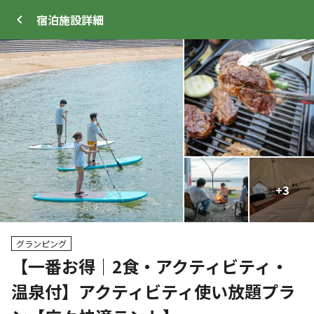
宿泊施設
詳細
ログイン
メニュー
+
+
3
7
プ
サイト・宿泊施設
クチコミ
キャンプ場情報
グランピング
【一番お得｜2食・アクティビティ・
クーポン利用可
温泉付】アクティビティ使い放題プラ
WEB予約可能
キャンプサイト
63
人
宿泊施設