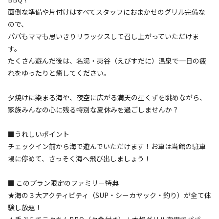
面倒な準備や片付けはすべてスタッフにおまかせのグリル完備な
ので、
検索
パパもママも思いきりリラックスして召し上がっていただけま
す。
たくさん遊んだ後は、名湯・夷谷（えびすだに）温泉で一日の疲
れをゆったりと癒してください。
キャンプサイト（
1
件）
夕焼けに染まる海や、夜空に広がる満天の星くずを眺めながら、
家族みんなの心に残る特別な夏休みを過ごしませんか？
■うれしいポイント
チェックイン前から海で遊んでいただけます！お車は当館の駐車
場に停めて、さっそく海へ飛び出しましょう！
宿泊
区画サイト
■ このプラン限定のファミリー特典
電源付きオートキャンプサイト
★海の３大アクティビティ（SUP・シーカヤック・釣り）が全て体
験し放題！
AC電
車両乗り
たき
ペット同
リードフ