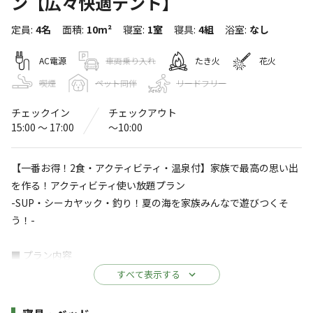
ン【広々快適テント】
長崎鼻ビーチリゾート
定員
:
4名
面積
:
10m²
寝室
:
1室
寝具
:
4組
浴室
:
なし
〒872-1207
大分県
豊後高田市
見目4080-1
Googleマップで見る
AC電源
車両乗り入れ
たき火
花火
喫煙
ペット同伴
リードフリー
灰捨て場
水洗トイレ
チェックイン
チェックアウト
ゴミ捨て場
駐車場
15:00 〜 17:00
〜10:00
サウナ
売店
【一番お得！2食・アクティビティ・温泉付】家族で最高の思い出
コインシャワー
自動販売機
を作る！アクティビティ使い放題プラン
-SUP・シーカヤック・釣り！夏の海を家族みんなで遊びつくそ
※詳しくは「
キャンプ場情報
」をご確認ください。
う！-
海から徒歩10秒のロケーション！海辺で楽しむ
■ プラン内容
非日常なアウトドア体験！
お子様の「やってみたい！」を全部叶える、人気の海アクティビ
すべて表示する
ティ使い放題プランです。
当施設では「海とすごす一日」をコンセプトに運営してお
お部屋から海まではなんと徒歩10秒！
施設詳細