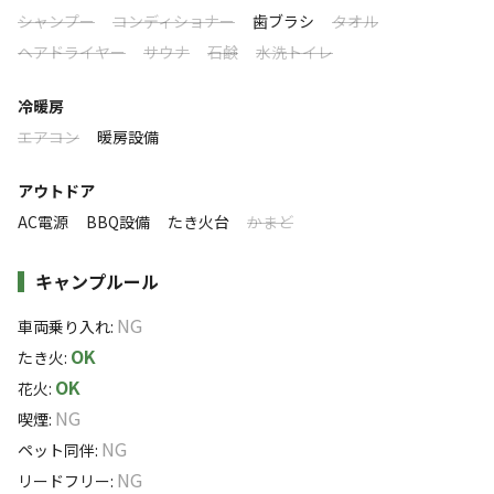
落ち着く
にぎやか
シャンプー
コンディショナー
歯ブラシ
タオル
ヘアドライヤー
サウナ
石鹸
水洗トイレ
利用者層
冷暖房
ソロ
カップル
グループ
ファミリー
10
%
15
%
15
%
60
%
エアコン
暖房設備
海のそばでゆったりと過ごしたい方におすすめです。
アウトドア
特徴タグ
AC電源
BBQ設備
たき火台
かまど
#
体験アクティビティ
#
海水浴
#
初心者歓迎
キャンプルール
#
カップルにおすすめ
#
クラフト体験
#
ドローンOK
NG
#
手ぶらキャンプ
#
ファミリーにおすすめ
#
釣り
#
薪無料
車両乗り入れ
:
OK
#
グループにおすすめ
#
虫捕り
#
レンタルあり
#
星空撮影
たき火
:
OK
#
無料Wi-Fi
花火
:
NG
喫煙
:
NG
ペット同伴
:
キャンペーン
NG
リードフリー
: