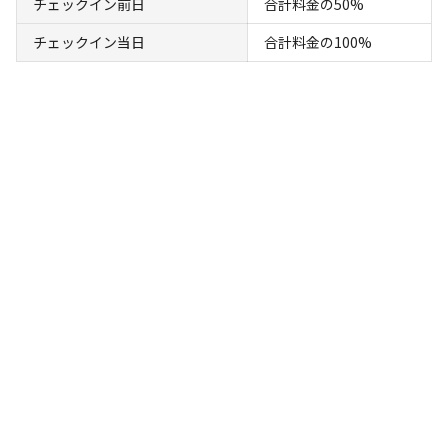
チェックイン前日
合計料金の50%
チェックイン当日
合計料金の100%
宿泊
グランピング
素泊まりプラン【広々快適テント】〈4名定
員〉
AC電
車両乗り
たき
ペット同
リードフ
花火
喫煙
源
入れ
火
伴
リー
定員
:
4名
面積
:
10m²
寝室
:
1室
寝具
:
4組
浴室
:
なし
19,800
料金目安：
円/
泊
※利用日、人数によって変動する場合があります。
詳細・空き確認