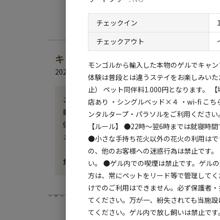
チェックイン
チェックアウト
キャンプ場からのお知らせ
モンゴルから輸入した本物のゲルでキャン
2025.11.5
更新
体験は普段とは違うステイをお楽しみいた
止） ペット同伴料1.000円となります。 
ご注意:ヤスデ、カメムシが大量発生しております
店あり ・シングルベッド×４ ・wi-fi
動物達は5月1日から10月30日まで触れ合い出来ます
ンタルタープ・パラソルをご利用ください。
併設のモンゴルレストランで本格的なモンゴル料理
【ルール】 ●22時～翌6時までは就寝時
メールアドレス：minimongolhirugano@gmail.c
●小さな手持ち花火以外の花火の利用はで
の、他のお客様への迷惑行為は禁止です。
食材、タープテントやパラソル持ち込み可。
い。 ●ゲル内での喫煙は禁止です。ゲル
方は、常にペットをリード等で管理してくださ
けでのご利用はできません。必ず保護者・
てください。万が一、紛失されても当施設
てください。ゲル内で放し飼いは禁止です。