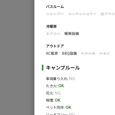
※カレンダーをご確認ください。
バスルーム
※7月20~8月31日は休日料金となります。
シャンプー
コンディショナー
歯ブラ
※子供料金については事前精算ができません
現地精算となります。
冷暖房
エアコン
暖房設備
【駐車場情報】
※ゲル1棟に対して1台まで無料
アウトドア
2台目以降、1台につき500円／泊（オプショ
AC電源
BBQ設備
たき火台
かまど
キャンプルール
NG
車両乗り入れ
:
OK
たき火
:
NG
花火
:
OK
喫煙
:
OK
ペット同伴
:
NG
リードフリー
: