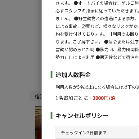
きます。 ●オートバイの場合は、ゲルご利
必ずスタッフの指示に従っていただきます
ません。 ●野生動物との遭遇による事故
チェックイン
チ
による事故、盗難など、様々なリスクがあ
約を受け付けております。 【利用のお断
利用タイプ:
ります。ご了解下さい。 ●法令または公
宿泊
日帰り
言動が認められた時 ●暴力団、暴力団関
勢力」）による利用 ●悪天候などで宿泊
検索対象:
すべて
キャンプサ
追加人数料金
利用人数が5名以上になる場合には以下の
宿泊施設（
6
件）
1名追加ごとに
+2000円/
泊
宿泊
キャンセルポリシー
【２
AC
チェックイン2日前まで