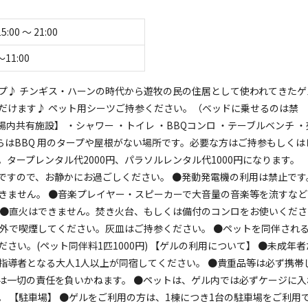
15:00 〜 21:00
〜11:00
プ♪ チンギス・ハーンの時代から遊牧の民の住居として使われてきたゲ
だけます♪ ペット用シーツご持参ください。（ベッドに乗せるのは禁
【場内共有施設】 ・シャワー ・トイレ ・BBQコンロ ・テーブルベンチ ・
。虫が苦手な方はご遠慮くださいませ♪

 こちらはBBQ 用のタープや屋根がない場所です。必要な方はご持参もしくは
。

タープレンタル代2000円、パラソルレンタル代1000円になります。
を食べられます。コース料理、鍋料理等もございます。気軽にお問合せ
間ですので、お静かにお過ごしください。 ●発動発電機の利用は禁止です
om

きません。 ●音楽プレイヤー・スピーカーで大音量の音楽等を流すなど
 ●直火はできません。焚き火台、もしくは備付のコンロをお使いくださ
の外で喫煙してください。灰皿はご持参ください。 ●ペットを同伴され
い。(ペット同伴料1匹1000円) 【ゲルの利用について】 ●未成年者
指導者となる大人1人以上が同宿してください。 ●貴重品等は必ず携帯
は一切の責任を負いかねます。 ●ペットは、ゲル内では必ずケージに入
 【駐車場】 ●ゲルをご利用の方は、1棟につき1台の駐車場をご利用