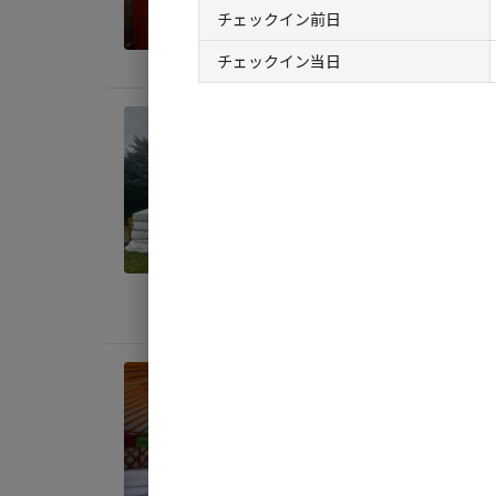
定員
:
2
チェックイン前日
料金目
チェックイン当日
宿泊
【４
ンプ
AC
定員
:
4
料金目
宿泊
【４
AC
定員
:
4