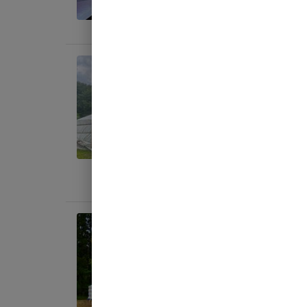
料金目
宿泊
【６
ンプ
AC
定員
:
6
料金目
宿泊
【６
AC
定員
:
6