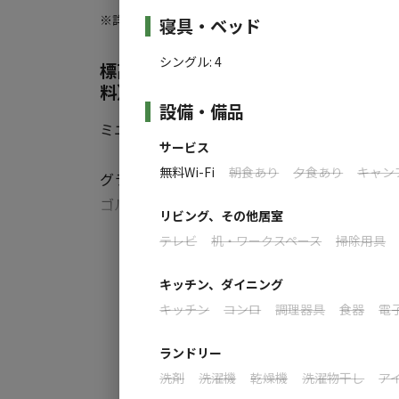
・チェックアウト：11:00
施設詳細
※詳しくは「
キャンプ場情報
」をご確認ください。
寝具・ベッド
・AC電源：あり
・車両乗入：駐車場あり
シングル
:
4
標高約800m🌟モンゴルから輸入し
・ペット： 可（同伴料1000円）※オプショ
料）、ヤギ・羊と触れ合いもできます
設備・備品
ミニモンゴルキャンプ場は岐阜県郡上市に位置
【料金】
サービス
▼平日
大人：12,000円（税込）～/４人まで
無料Wi-Fi
朝食あり
夕食あり
キャン
グランピングのスタイル・コンセプトの発祥
小学生：1000円（税込）/1人あたり
ゴルゲルでキャンプができます。チンキ
リビング、その他居室
小学生以下：無料
ル体験は普段とは違うステイをお楽しみいたた
すべ
テレビ
机・ワークスペース
掃除用具
▼休日(金土祝前日)
また敷地内ではヤギやポニーなどの動物とも
大人：20,000円（税込）～/4人まで
キッチン、ダイニング
小学生：1000円（税込）～/1人あたり
キッチン
コンロ
調理器具
食器
電
緑豊かな岐阜県ひるがの高原で、のんびりと
小学生以下：無料
ランドリー
※大人追加料金2,000/人
#標高が高いキャンプ場 #ひるがの高原
洗剤
洗濯機
乾燥機
洗濯物干し
ア
※中学生から大人料金です。