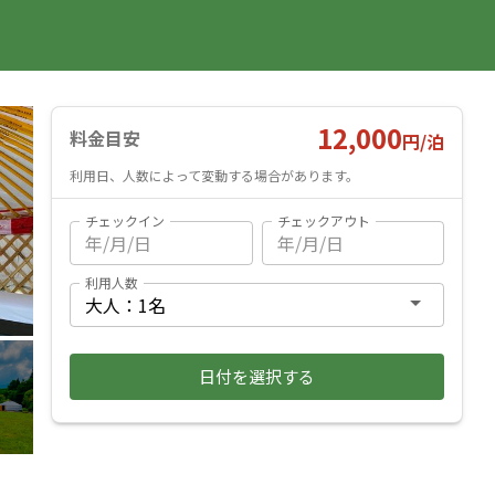
国内旅行
海外旅行
レンタカー
遊び・体験
旅行ガイド
お気に入り
予約確認
ヘルプ
ログイン
料金見積もり
12,000
料金目安
円/
泊
利用日、人数によって変動する場合があります。
チェックイン
チェックアウト
利用人数
日付を選択する