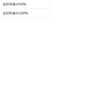
名
面積
:
19m²
寝室
:
2室
寝具
:
2組
浴室
:
なし
合計料金の50%
13,000
安：
円/
泊
※利用日、人数によって変動する場合があります。
合計料金の100%
グランピング
名様料金】BBQ用屋根付きモンゴルから輸入した本
♪
電源
車両乗り入れ
たき火
花火
喫煙
ペット同
名
面積
:
26m²
寝室
:
3室
寝具
:
4組
浴室
:
なし
20,000
安：
円/
泊
※利用日、人数によって変動する場合があります。
グランピング
名様料金】モンゴルから輸入した本物のゲルでキャン
電源
車両乗り入れ
たき火
花火
喫煙
ペット同
名
面積
:
26m²
寝室
:
1室
寝具
:
4組
浴室
:
なし