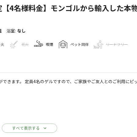
定【4名様料金】モンゴルから輸入した本
組
浴室
:
なし
き火
花火
喫煙
ペット同伴
リードフリー
キャンプ場情報
ができます。 定員4名のゲルですので、ご家族やご友人とのご利用にピ
133
人
iniモンゴルキャンプ場
Googleマップで見る
水洗トイレ
ゴミ捨て場
給湯設備
レストラン
すべて表示する
売店
コインシャワー
・食堂