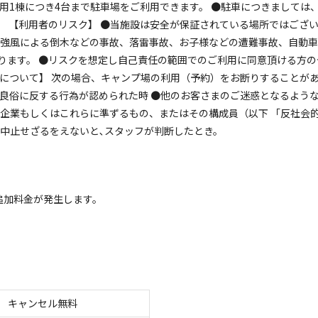
用1棟につき4台まで駐車場をご利用できます。 ●駐車につきましては
空き状況検索
。 【利用者のリスク】 ●当施設は安全が保証されている場所ではござ
、強風による倒木などの事故、落雷事故、お子様などの遭難事故、自動
ェックアウト
利用人数
ります。 ●リスクを想定し自己責任の範囲でのご利用に同意頂ける方の
りについて】 次の場合、キャンプ場の利用（予約）をお断りすることが
序良俗に反する行為が認められた時 ●他のお客さまのご迷惑となるよう
係企業もしくはこれらに準ずるもの、またはその構成員（以下 「反社会
を中止せざるをえないと､スタッフが判断したとき。
イトのみ
宿泊施設のみ
追加料金が発生します。
グランピング
名様料金】モンゴルから輸入した本物のゲルでキャン
電源
車両乗り入れ
たき火
花火
喫煙
ペット同
キャンセル無料