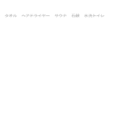
シ
タオル
ヘアドライヤー
サウナ
石鹸
水洗トイレ
。お子様がいらっしゃる場合は直接ご連絡ください。お子様分のお支払
ンより選択）
キ