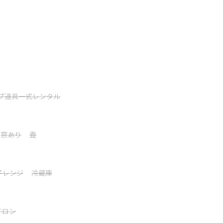
た本物のゲルでキャンプ♪子ども乗馬体験（無
ンより選択
。
するキャンプ場。
プ道具一式レンタル
はモンゴルゲルである。こちらでは、その発祥物のモン
゙ス・ハーンの時代から遊牧の民の住居として使われてきたゲ
゙けます♪
て表示する
窓あり
畳
触れ合え、お子様と一緒に楽しむことができます。
子レンジ
冷蔵庫
過ごしてみませんか。
イロン