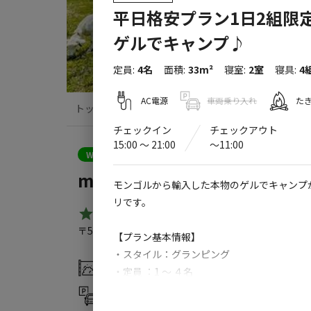
平日格安プラン1日2組限
ゲルでキャンプ♪
定員
:
4名
面積
:
33m²
寝室
:
2室
寝具
:
4
AC電源
車両乗り入れ
た
トップ
サイト・宿泊施設
クチコミ
チェックイン
チェックアウト
15:00 〜 21:00
〜11:00
クーポン利用可
WEB予約可能
宿泊施設
miniモンゴルキャンプ場
モンゴルから輸入した本物のゲルでキャンプ
リです。
4.3
（
9
件）
〒501-5301
岐阜県
郡上市
高鷲町ひるがの4671-15
m
【プラン基本情報】
・スタイル：グランピング
灰捨て場
ドッグラン
・定員 ：1 ～ ４名
・食事：別料金
アスレチック
駐車場
・遊具
・チェックイン：15:00 〜 21:00