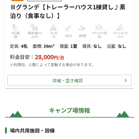
Ⅲグランデ【トレーラーハウス1棟貸し♪素
泊り（食事なし）】
AC電
車両乗り
たき
ペット同
リードフ
花火
喫煙
源
入れ
火
伴
リー
定員
:
4名
面積
:
36m²
寝室
:
1室
寝具
:
なし
浴室
:
なし
28,000
料金目安：
円/
泊
※利用日、人数によって変動する場合があります。
詳細・空き確認
キャンプ場情報
場内共用施設・設備