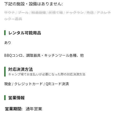
下記の施設・設備はありません:
サウナ
プール
給湯設備
灰捨て場
ドッグラン
売店
アスレチ
/
/
/
/
/
/
ック・遊具
レンタル可能用品
あり
BBQコンロ、調理器具・キッチンツール各種、他
対応決済方法
キャンプ場でお支払いが必要になった際の対応決済方法
現金
クレジットカード
QRコード決済
/
/
営業情報
営業期間:
通年営業