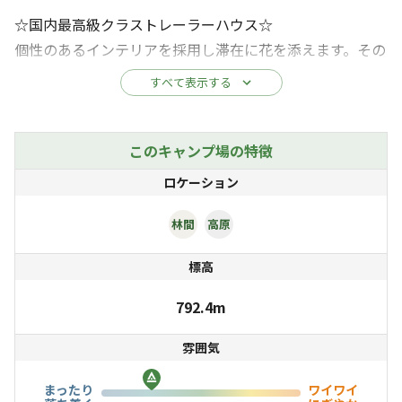
☆国内最高級クラストレーラーハウス☆
個性のあるインテリアを採用し滞在に花を添えます。その
高級リゾートを思わせる室内空間はきっとご満足いただけ
すべて表示する
ます。
☆グランピングドームテント☆
このキャンプ場の特徴
ホテルのスイートルームを思わせるような綺麗で豪華な内
ロケーション
装と、自然の中にも溶け込む斬新なデザイン、グランピン
グ施設では欠かせないホテルテントです。
林間
高原
屋内に居ながら贅沢なアウトドア気分を満喫いただけま
標高
す。
792.4m
☆キャンピングテント （snowpeak製ランドロック）
雰囲気
スノーピーク社製の剛性の高いワークフレームを採用した
大型テント。リビングと寝室をひとつでまかなえる、合理
まったり
ワイワイ
的な２ルームシェルターとなっています。