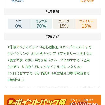
落ち着く
にぎやか
本格的なアウトドア体験と贅沢な滞在空間を両立します。
利用者層
お食事つきプランではBBQをご用意。白馬の自然の中で
ソロ
カップル
グループ
ファミリー
0
%
70
%
15
%
15
%
ゆっくりとBBQをお楽しみください
特徴タグ
#
体験アクティビティ
#
初心者歓迎
#
カップルにおすすめ
#
サイクリング
#
手ぶらキャンプ
#
ファミリーにおすすめ
#
農業体験
#
釣り
#
釣り堀
#
グループにおすすめ
#
温泉
#
虫捕り
#
川遊び
#
レンタサイクル
#
レンタルあり
#
ソロにおすすめ
#
天体観測
#
星空撮影
#
携帯電波あり
#
無料Wi-Fi
キャンペーン