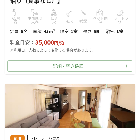
泊り（食事なし）】
AC電
車両乗り
たき
ペット同
リードフ
花火
喫煙
源
入れ
火
伴
リー
定員
:
5名
面積
:
45m²
寝室
:
1室
寝具
:
5組
浴室
:
1室
35,000
料金目安：
円/
泊
※利用日、人数によって変動する場合があります。
詳細・空き確認
宿泊
トレーラーハウス