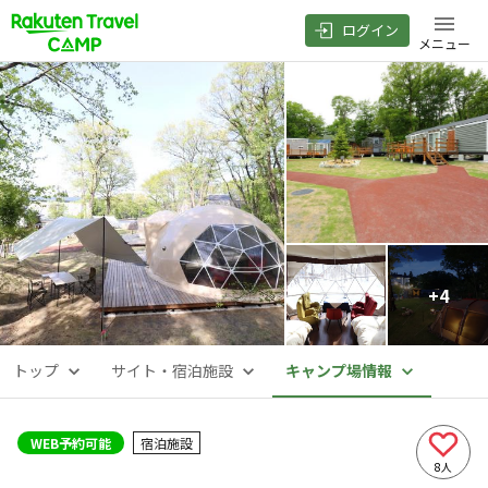
ログイン
メニュー
+
4
トップ
サイト・宿泊施設
キャンプ場情報
WEB予約可能
宿泊施設
8
人