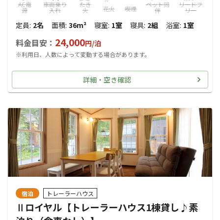
AC電
車両乗り
たき
ペット同
リードフ
花火
喫煙
源
入れ
火
伴
リー
定員
:
2名
面積
:
36m²
寝室
:
1室
寝具
:
2組
浴室
:
1室
24,000
料金目安：
円/
泊
※利用日、人数によって変動する場合があります。
詳細・空き確認
宿泊
トレーラーハウス
Ⅱロイヤル【トレーラーハウス1棟貸し♪素