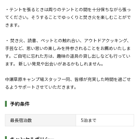
・テントを張るときは周りのテントとの間を十分保ちながら張っ
てください。そうすることでゆっくりと焚き火を楽しむことがで
きます。
・ 焚き火、読書、ペットとの触れ合い、アウトドアクッキング、
手芸など、思い思いの楽しみを持参されることをお薦めいたしま
宿泊
フリーサイト
す。ご自宅に忘れた方は、趣味の道具の貸し出しなども行ってい
展望サイト（持込）ソロキャンプ：1泊・1
ます。 新しい発見や出会いがあるかもしれません。
張：長辺及び直径2.5m未満
中瀬草原キャンプ場スタッフ一同、皆様が充実した時間を過ごせ
るようサポートさせていただきます。
AC電
車両乗り
たき
ペット同
リードフ
花火
喫煙
源
入れ
火
伴
リー
地面
:
定員
:
1名
芝生
予約条件
2,000
料金目安：
円/
泊
最長宿泊数
5
泊まで
※利用日、人数によって変動する場合があります。
詳細・空き確認
キャンセルポリシー