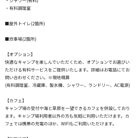
・シャワー(有料)
空き状況検索
・有料調理室
利用タイプ
■屋外トイレ(2箇所)
宿泊
日帰り
チェックイン
チェックアウト
■炊事場(2箇所)
【オプション】
利用人数
快適なキャンプを楽しんでいただくため、オプションでお選びい
ただける有料サービスをご提供いたします。詳細はお電話にてお
検索対象
問い合わせください。※現地精算
(有料調理室、冷蔵庫、製氷機、シャワー、ランドリー、AC電源)
検索
【カフェ】
キャンプ場の受付や海と草原を一望できるカフェを併設しており
ます。キャンプ場利用者以外の方も気軽に利用いただけます。カ
キャンプサイト（
4
件）
フェでは携帯の充電のほか、WIFIもご利用いただけます。