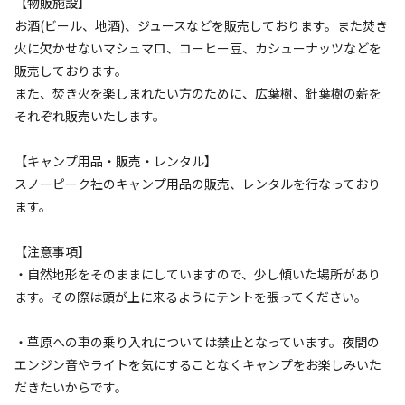
【物販施設】
お酒(ビール、地酒)、ジュースなどを販売しております。また焚き
火に欠かせないマシュマロ、コーヒー豆、カシューナッツなどを
販売しております。
また、焚き火を楽しまれたい方のために、広葉樹、針葉樹の薪を
それぞれ販売いたします。
宿泊
フリーサイト
【キャンプ用品・販売・レンタル】
展望サイト（持込）2～6人：1泊・1張
スノーピーク社のキャンプ用品の販売、レンタルを行なっており
ます。
AC電
車両乗り
たき
ペット同
リードフ
花火
喫煙
源
入れ
火
伴
リー
【注意事項】
地面
:
定員
:
6名
芝生
・自然地形をそのままにしていますので、少し傾いた場所があり
5,000
料金目安：
円/
泊
ます。その際は頭が上に来るようにテントを張ってください。
※利用日、人数によって変動する場合があります。
・草原への車の乗り入れについては禁止となっています。夜間の
詳細・空き確認
エンジン音やライトを気にすることなくキャンプをお楽しみいた
だきたいからです。