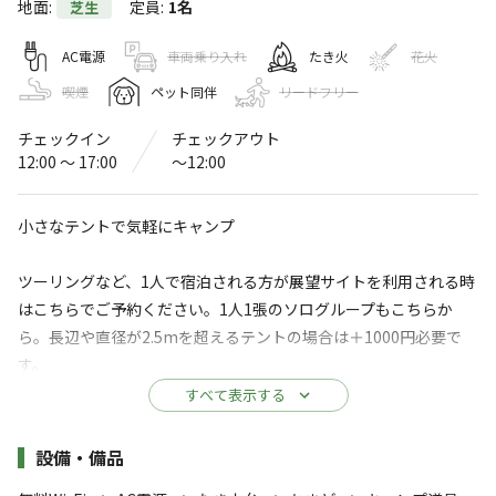
地面
:
定員
:
1名
芝生
中瀬草原キャンプ場
〒859-4821
長崎県
平戸市
田平町大久保免1111-2
AC電源
車両乗り入れ
たき火
花火
中瀬草原キャンプ場
Googleマップで見る
喫煙
ペット同伴
リードフリー
レストラン
チェックイン
チェックアウト
水洗トイレ
・食堂
12:00 〜 17:00
〜12:00
売店
コインシャワー
小さなテントで気軽にキャンプ
※詳しくは「
キャンプ場情報
」をご確認ください。
ツーリングなど、1人で宿泊される方が展望サイトを利用される時
草 × 風 × 羊 = 中瀬草原キャンプ場
はこちらでご予約ください。1人1張のソログループもこちらか
ら。長辺や直径が2.5mを超えるテントの場合は＋1000円必要で
長崎県平戸市にある広大な草原キャンプ場(8.7ha)で
す。
す。
すべて表示する
玄界灘の絶景、満天の星空、緩やかな丘陵に広がる草原に
【基本情報】
放牧されるヒツジにあなたもきっと癒されることでしょ
・定員：1名
施設詳細
設備・備品
う。
・ペット同伴：可
すべて表示する