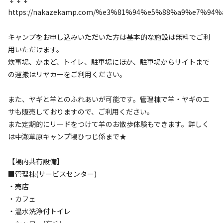
25
%
25
%
25
%
25
%
https://nakazekamp.com/%e3%81%94%e5%88%a9%e7%94
特徴タグ
キャンプをお申し込みいただいた方は基本的な施設は無料でご利
#
体験アクティビティ
#
上級者向け
#
初心者歓迎
#
釣り
用いただけます。
#
虫捕り
#
夜景
#
レンタルあり
#
絶景
#
天体観測
炊事場、かまど、トイレ、駐車場にほか、駐車場からサイトまで
の運搬はリヤカーをご利用ください。
#
星空撮影
#
携帯電波あり
#
無料Wi-Fi
また、ヤギと羊とのふれあいが可能です。管理棟で羊・ヤギのエ
キャンペーン
サも販売しておりますので、ご利用ください。
また定期的にリードをつけて羊のお散歩体験もできます。詳しく
は中瀬草原キャンプ場ひつじ係まで★
【場内共有設備】
■管理棟(サービスセンター)
・売店
・カフェ
・温水洗浄付トイレ