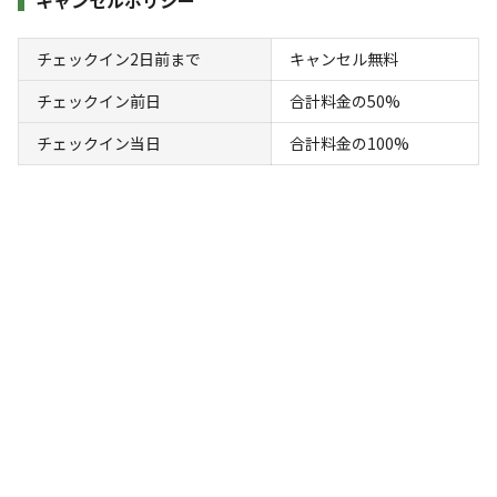
チェックイン2日前まで
キャンセル無料
チェックイン前日
合計料金の50%
チェックイン当日
合計料金の100%
宿泊
区画サイト
オートサイト（車の乗入れ可）：1泊
AC電
車両乗り
たき
ペット同
リードフ
花火
喫煙
源
入れ
火
伴
リー
地面
:
定員
:
6名
面積
:
100m²
芝生
7,000
料金目安：
円/
泊
※利用日、人数によって変動する場合があります。