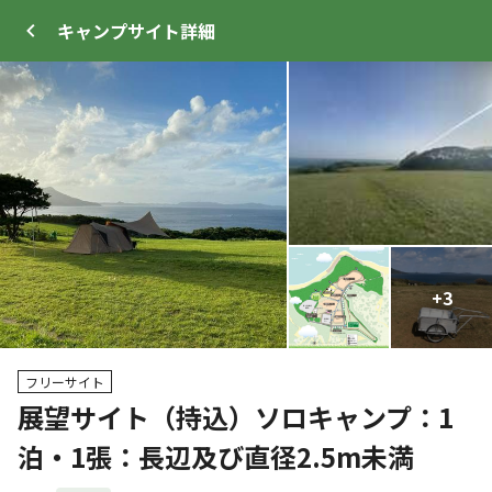
キャンプサイト
詳細
ログイン
メニュー
+
+
29
3
プ
サイト・宿泊施設
クチコミ
キャンプ場情報
フリーサイト
展望サイト（持込）ソロキャンプ：1
クーポン利用可
泊・1張：長辺及び直径2.5m未満
WEB予約可能
キャンプサイト
46
人