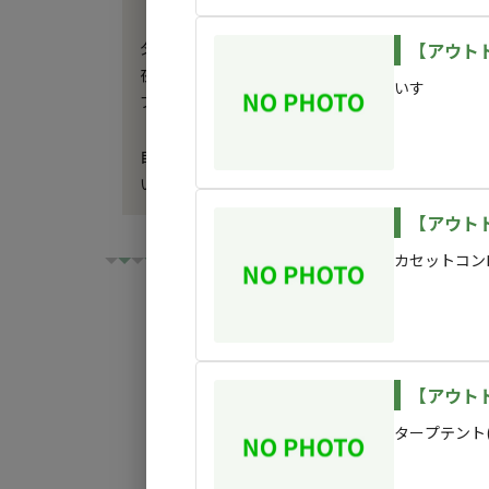
夕方からは、スイカ割り・流しそうめん・花火タイム
【アウト
夜になれば、満天の星空と焚火でゆったり特別な大
いす
プールもライトアップされてプライベートなナイトプ
自然に囲まれた場所で、プライベートな家族だけの
いつもとは違う夏を、あさひシーサイドコテージ
【アウト
カセットコン
チェックイン
チ
【アウトド
タープテント(
利用タイプ:
宿泊
日帰り