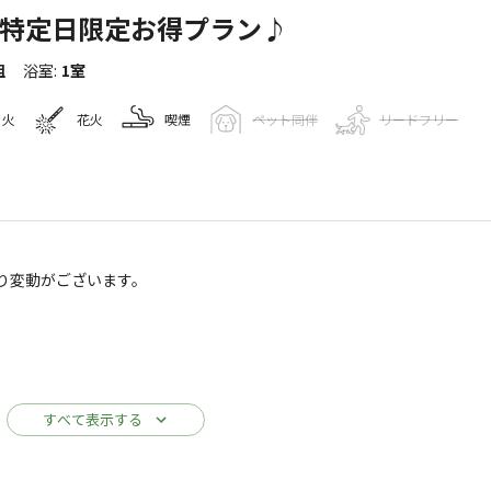
★特定日限定お得プラン♪
組
浴室
:
1室
き火
花火
喫煙
ペット同伴
リードフリー
キャンプ場情報
p site
り変動がございます。
107
人
oogleマップで見る
ゴミ捨て場
給湯設備
駐車場
すべて表示する