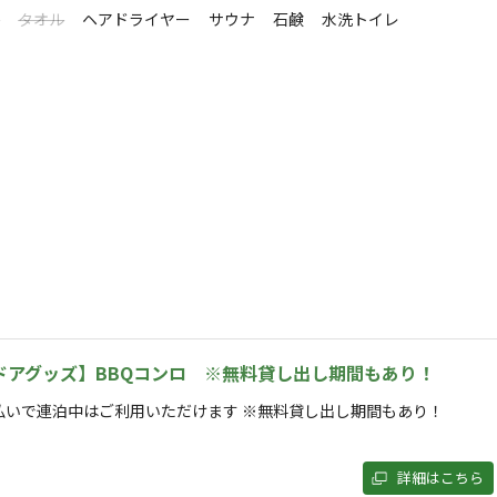
シ
タオル
ヘアドライヤー
サウナ
石鹸
水洗トイレ
大丈夫！
！ペット連れも歓迎




ドアグッズ】BBQコンロ ※無料貸し出し期間もあり！
海あそび！🌊

楽しい！

払いで連泊中はご利用いただけます ※無料貸し出し期間もあり！
から、混雑を気にせずのびのび水遊びが楽しめます。

詳細はこちら
風を感じる。子供たちを見ながら昼からビールなんか開けちゃって最高の