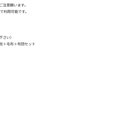
ご注意願います。
し期間もあり！
0まで利用可能です。
詳細はこちら
下さい）
ベビーベッド
枕＋毛布＋布団セット
：無料/予約時または受付時にお申し付けください。
詳細はこちら
コテージ
前割】Seaコテージ★特定日限定お得プラン♪
枕+タオルケットセット
電源
車両乗り入れ
たき火
花火
喫煙
ペット同
トセット：￥600/1日
名
面積
:
28m²
寝室
:
1室
寝具
:
5組
浴室
:
1室
23,000
安：
円/
泊
※利用日、人数によって変動する場合があります。
詳細はこちら