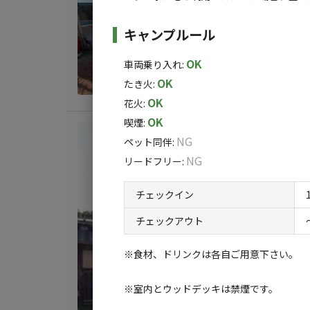
ランタン
AC
キャンプルール
定員
:
9
料金目
OK
車両乗り入れ
:
OK
たき火
:
【アウト
OK
花火
:
セット内容：
OK
喫煙
:
など
宿泊
NG
ペット同伴
:
Su
NG
リードフリー
:
AC
チェックイン
【アウト
定員
:
3
チェックアウト
調理器具単品
料金目
※食材、ドリンクは各自ご用意下さい。
※室内とウッドデッキは禁煙です。
【アウト