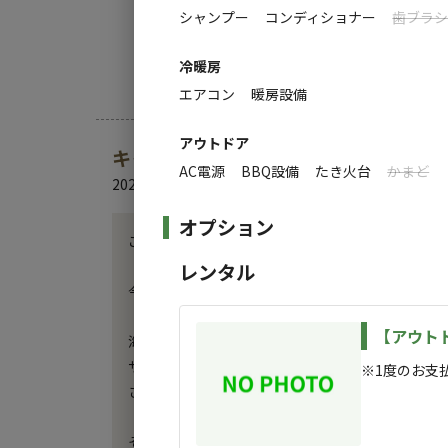
◆大人数でグループキャンプ！
・ペット不可
シャンプー
コンディショナー
歯ブラ
◆何名まで泊まれるか相談したい！
◆子供たちが騒ぐかも、、フリースペースで
冷暖房
ちなみに、子供好きな管理人は、お子さん歓迎
エアコン
暖房設備
アウトドア
キャンプ場からのお知らせ
AC電源
BBQ設備
たき火台
かまど
2026.5.15
更新
オプション
この夏、海とプールと星空で、とびきりの思い出を
レンタル
今年の夏、家族で最高の思い出をつくりませんか？
【アウト
海まで徒歩2分のキャンプ場だから、着いたらすぐに
サーフィン、シュノーケリング、海の散策だけでも
※1度のお支
さらに、プライベートプール付きのコテージもある
そしてウッドデッキでのんびりチェアーに腰掛けて