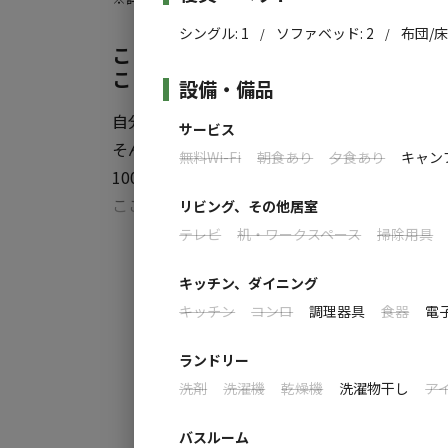
サ飯には『もうやんカレー』があります。
シングル
:
1
ソファベッド
:
2
布団/
/
/
ここは、いつか ふるさとになる キ
【1棟あたりの通常料金目安】2名様(税込)
ことを 叶えるコテージ
レギュラー ￥23,000～
設備・備品
ハイシーズン ￥28,000～
自分の別荘として使ってもらいたい。
サービス
トップシーズン ￥33,000～
そんな思いから作ったオールドアメリカンをイ
【3人目以降料金】
無料Wi-Fi
朝食あり
夕食あり
キャン
1000㎡に3 棟のプライベートコテージです。
1人あたり追加料金:4,400円(税込)
ここは、あなたのコテージ！好きなように過ご
リビング、その他居室
入口のキャンピングカーに24時間常住の管理
大人も子どもも楽しめるコテージ
テレビ
机・ワークスペース
掃除用具
すべ
ベットと大型ロフト、ソファベッド、更にごろ
管理人は、アウトドア初心者に親切、焚火、BB
子どもも喜ぶ大きな落書き黒板付き
キッチン、ダイニング
《特に次の方には、おすすめ！》
室内に浴室とトイレ、冷蔵庫、電子レンジ付
キッチン
コンロ
調理器具
食器
電
◆ゆったり自由に過ごせるプライベートな秘
更に炊事場と外にも小型冷蔵庫あり！
◆バリアフリー対応のコテージでゆっくり過こ
10mの屋根付きウッドデッキに、薪ストー
ランドリー
◆ちょっと体が不自由でもアウトドア楽しみ
ツリー・ハウスに電動カートもあります
洗剤
洗濯機
乾燥機
洗濯物干し
ア
◆家族三世代での利用歓迎！出張シェフを呼んて
◆昼間だけ大勢でバーベキューをやりたい！直
【その他】
バスルーム