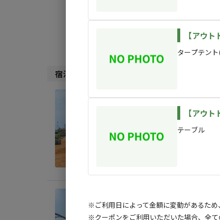
検索対象:
すべて
キャンプサ
【アウトド
タープテント(
宿泊施設（
7
件）
宿泊
Sea
【アウト
テーブル
AC
定員
:
6
料金目
宿泊
※ご利用日によって金額に変動があるため
【アウト
Sky
※クーポンをご利用いただいた場合、全て