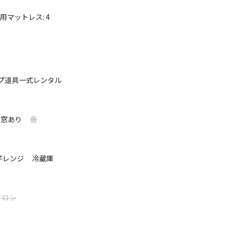
床用マットレス
:
4
ャンプ場 安心安全 ゆっくりと過ごしたい
メージした
プ道具一式レンタル
してください
人がおり、安心。
窓あり
畳
て表示する
寝マット敷けば、最大9名寝られます!!
Qつかず離れずでレクチャーします。
き。
子レンジ
冷蔵庫
密基地。
゙したい
ブがあるので、寒い日は暖かく、雨が降っていても楽しめます。
たい⇒電動ベッドを用意しました。
イロン
キ
゙家族でパーティ！
接ご相談してください