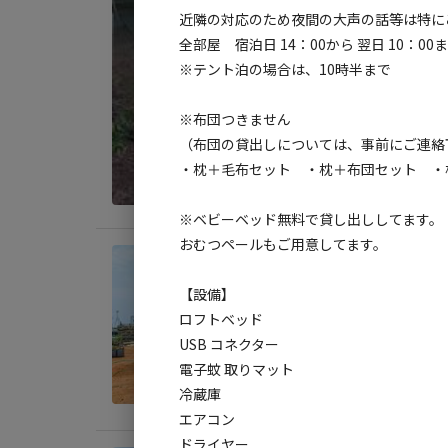
近隣の対応のため夜間の大声の話等は特に
※無料貸し出
全部屋 宿泊日 14：00から 翌日 10：0
※テント泊の場合は、10時半まで
※布団つきません
（布団の貸出しについては、事前にご連絡
【寝具】
・枕＋毛布セット ・枕＋布団セット ・
ベビーベッド
※ベビーベッド無料で貸し出ししてます。
おむつペールもご用意してます。
宿泊
【直
【設備】
【寝具】
ロフトベッド
AC
USB コネクター
枕+タオルケッ
定員
:
6
電子蚊 取りマット
冷蔵庫
料金目
エアコン
ドライヤー