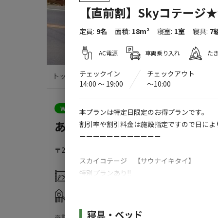
【直前割】Skyコテージ
定員
:
9名
面積
:
18m²
寝室
:
1室
寝具
:
7
AC電源
車両乗り入れ
た
チェックイン
チェックアウト
トップ
サイト・宿泊施設
クチコミ
14:00 〜 19:00
〜10:00
クーポン利用可
WEB予約可能
宿泊施設
本プランは特定日限定のお得プランです。
あさひシーサイドコテージ +cam
割引率や割引料金は施設指定ですので日によ
ーーーーーーーーーーーー
〒289-2512
千葉県
旭市
東足洗２７７８−１５１
G
スカイコテージ 【サウナイキタイ】
特別プランあり!!
灰捨て場
水洗トイレ
合言葉は【サウナイキタイ】！
アスレチック
自動販売機
サウナーに、ソフトドリンクプレゼント!!
・遊具
本格サウナハウス、整い大型水風呂あり
施設詳細
寝具・ベッド
※詳しくは「
キャンプ場情報
」をご確認ください。