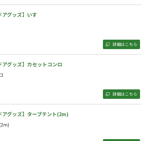
！🎇

ドアグッズ】いす
人時間。

ールが、1日を締めくくる特別なステージに🌙

詳細はこちら
最高の思い出作りを。

で体験してみませんか？
ドアグッズ】カセットコンロ
ロ
詳細はこちら
空き状況検索
ェックアウト
利用人数
アグッズ】タープテント(2m)
2m)