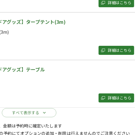
詳細はこちら
イトのみ
宿泊施設のみ
アグッズ】タープテント(3m)
3m)
詳細はこちら
コテージ
コテージ
ドアグッズ】テーブル
電源
車両乗り入れ
たき火
花火
喫煙
ペット同
名
面積
:
28m²
寝室
:
1室
寝具
:
6組
浴室
:
1室
詳細はこちら
24,000
安：
円/
泊
※利用日、人数によって変動する場合があります。
すべて表示する
コテージ
、金額は予約時に確定いたします
ドアグッズ】ランタン
コテージ
の予約にてオプションの追加・削除は行えませんのでご注意ください