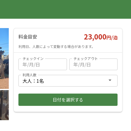
国内旅行
海外旅行
レンタカー
遊び・体験
旅行ガイド
お気に入り
予約確認
ヘルプ
ログイン
料金見積もり
23,000
料金目安
円/
泊
利用日、人数によって変動する場合があります。
チェックイン
チェックアウト
利用人数
日付を選択する