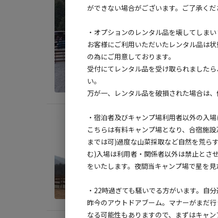
宿泊
ができない場合がございます。ご了承くだ
②星空
・オプションのレンタル品を壊してしまい
AC
お客様にご利⽤いただいたレンタル品は状
地面
:
の為にご⽤意しております。
受付にてレンタル品を受け取られましたら
料金目
い。
万が⼀、レンタル品を破損された場合は、
・宿泊者及びキャンプ場利⽤者以外の⼊場
宿泊
こちらは有料キャンプ場となり、合宿施設
③星空
までは可)過度な⼭菜採取など⾃然を荒ら
AC
む)⼊場は利⽤者‧関係者以外は禁⽌とさ
をいたします。夜間当キャンプ場で星を⾒
地面
:
料金目
・22時過ぎても騒いでる⽅がいます。⾃
昨今のアウトドアブーム。マナーがまだ行
なる可能性もありますので、まずはキャン