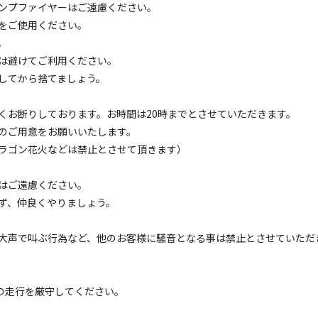
ンプファイヤーはご遠慮ください。
をご使用ください。
。
は避けてご利用ください。
してから捨てましょう。
くお断りしております。お時間は20時までとさせていただきます。
だきました方にもれなく "薪一束プレゼント中” です！（3月31日ま
のご用意をお願いいたします。
ラゴン花火などは禁止とさせて頂きます）
はご遠慮ください。
ず、仲良くやりましょう。
空き状況検索
大声で叫ぶ行為など、他のお客様に騒音となる事は禁止とさせていただ
ェックアウト
利用人数
下の走行を厳守してください。