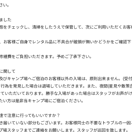
区画サイト
さい。
オート B【ﾍﾟｯﾄ可】
ました
電源
車両乗り入れ
たき火
花火
喫煙
ペット同
態をチェックし、清掃をしたうえで保管して、次にご利⽤いただくお客
定員
:
6名
面積
:
115m²
砂利
3,300
、お客様ご⾃⾝でレンタル品に不具合が破損が無いかどうかをご確認下
安：
円/
泊
※利用日、人数によって変動する場合があります。
修繕費をご負担いただきます。予めご了承下さい。
に関して
区画サイト
及びキャンプ場へご宿泊のお客様以外の⼊場は、原則出来ません。(受
オート C【ﾍﾟｯﾄ可】
す⾏為を発⾒した場合は退場していただきます。また、夜間(星⾒や散策
電源
車両乗り入れ
たき火
花火
喫煙
ペット同
せていただいております。勝⼿な⼊場があった場合はスタッフがお声が
たい⽅は是⾮当キャンプ場にご宿泊ください。
定員
:
6名
面積
:
98m²
砂利
3,300
安：
円/
泊
※利用日、人数によって変動する場合があります。
分達で注意に⾏ってもいいですか？
き届いていない部分もございます。お客様同士の不要なトラブルの⼀因
プ場スタッフまでご連絡をお願いします。スタッフが巡回を致します。