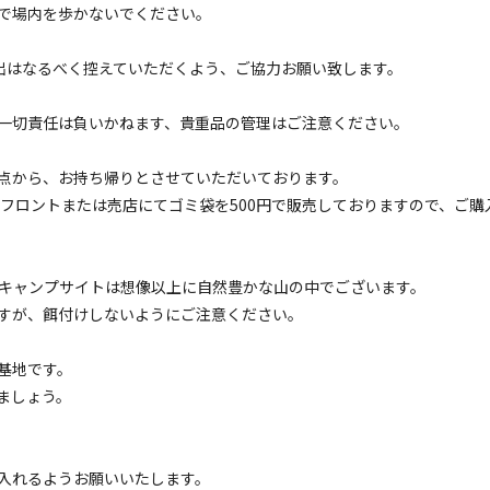
で場内を歩かないでください。
外出はなるべく控えていただくよう、ご協力お願い致します。
イトのみ
宿泊施設のみ
一切責任は負いかねます、貴重品の管理はご注意ください。
点から、お持ち帰りとさせていただいております。
ロントまたは売店にてゴミ袋を500円で販売しておりますので、ご購
フリーサイト
空フリーサイト
゚場の キャンプサイトは想像以上に自然豊かな山の中でございます。
電源
車両乗り入れ
たき火
花火
喫煙
ペット同
すが、餌付けしないようにご注意ください。
定員
:
6名
砂
基地です。
2,200
安：
円/
泊
※利用日、人数によって変動する場合があります。
ましょう。
フリーサイト
入れるようお願いいたします。