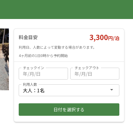
国内旅行
海外旅行
レンタカー
遊び・体験
旅行ガイド
お気に入り
予約確認
ヘルプ
ログイン
料金見積もり
3,300
料金目安
円/
泊
利用日、人数によって変動する場合があります。
4ヶ月前の1日0時から予約開始
チェックイン
チェックアウト
利用人数
日付を選択する