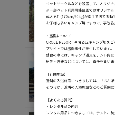
🌳野
ペットサークルなどを設置して、オリジナ
※一部ペット利用可能区画ではオリジナル
AC
成人男性(170cm/60kg)が素手で勝て
地面
:
お子様も多いキャンプ場ですので、事故防
料金目
・盗難について
CROCE RESORT 星降る丘キャンフ
プサイトでは盗難事件が発生しています。
就寝の際には、キャンプ道具をテント内に
宿泊
紛失・盗難などについては、責任を負いま
①星空
AC
【近隣施設】
近隣の入浴施設につきましては、「おんぽ
地面
:
そのほか、近隣の入浴施設などのご質問に
料金目
【よくある質問】
・レンタル品の内容
レンタル⽤品につきましては、テント、焚