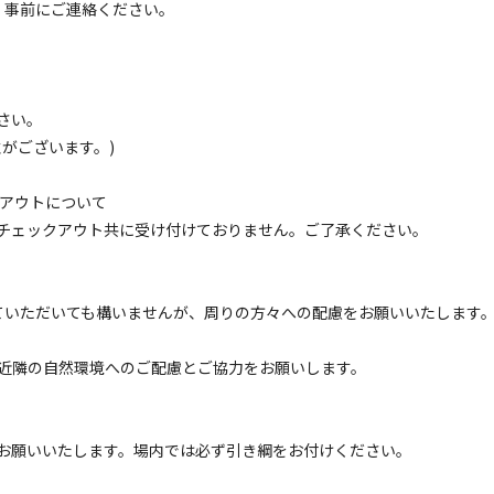
す。
は、事前にご連絡ください。
ャンプもお楽しみいただけます。
ますので、安心してキャンプを満喫していただける施
さい。
がございます。)
約いただきました方にもれなく "薪一束プレゼント
クアウトについて
チェックアウト共に受け付けておりません。ご了承ください。
していただいても構いませんが、周りの方々への配慮をお願いいたします
キ
近隣の自然環境へのご配慮とご協力をお願いします。
。
お願いいたします。場内では必ず引き綱をお付けください。