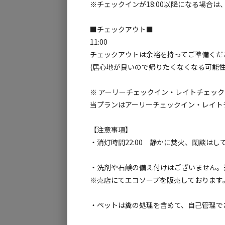
1~2名様にオススメなテントサイトもございま
※チェックインが18:00以降になる場合
林間サイトにハンモックを張ってワイルドなキ
■チェックアウト■
11:00
個々の広々としたサイトスペース確保しており
チェックアウトは余裕を持ってご準備くだ
設です。
(居心地が良いので帰りたくなくなる可能性
※ただいま期間限定の特別サービスとしてご予
※ アーリーチェックイン・レイトチェッ
中” です！（3月31日まで）
当プランはアーリーチェックイン・レイト
【注意事項】
・消灯時間22:00 静かに焚火、閑談は
・洗剤や石鹸の備え付けはございません。
※売店にてエコソープを販売しております
・ペットは糞の処理を含めて、自己管理で