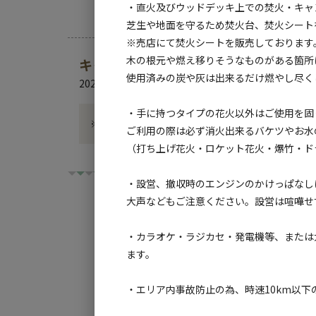
・直火及びウッドデッキ上での焚火・キャ
芝生や地面を守るため焚火台、焚火シート
※売店にて焚火シートを販売しております
木の根元や燃え移りそうなものがある箇所
キャンプ場からのお知らせ
使用済みの炭や灰は出来るだけ燃やし尽く
2026.2.7
更新
・手に持つタイプの花火以外はご使用を固
※ただいま期間限定の特別サービスとしてご予約いた
ご利用の際は必ず消火出来るバケツやお水
（打ち上げ花火・ロケット花火・爆竹・ド
・設営、撤収時のエンジンのかけっぱなし
大声などもご注意ください。設営は喧嘩せ
・カラオケ・ラジカセ・発電機等、または
チェックイン
チ
ます。
・エリア内事故防止の為、時速10km以
利用タイプ:
宿泊
日帰り