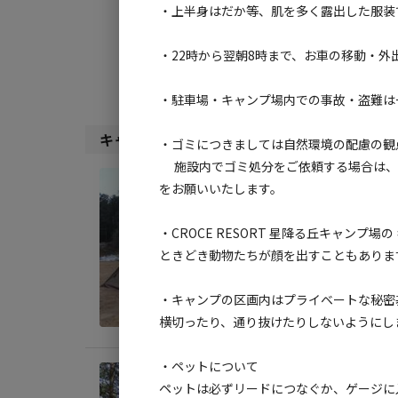
・上半身はだか等、肌を多く露出した服装
検索対象:
・22時から翌朝8時まで、お車の移動・
すべて
キャンプサ
・駐車場・キャンプ場内での事故・盗難は
キャンプサイト（
14
件）
・ゴミにつきましては自然環境の配慮の観
施設内でゴミ処分をご依頼する場合は、フ
宿泊
をお願いいたします。
★星
・CROCE RESORT 星降る丘キャンフ
AC
ときどき動物たちが顔を出すこともありま
地面
:
・キャンプの区画内はプライベートな秘密
料金目
横切ったり、通り抜けたりしないようにし
・ペットについて
宿泊
ペットは必ずリードにつなぐか、ゲージに