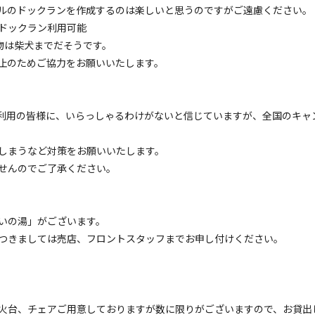
営サイト～EXPERT AREA～
ルのドックランを作成するのは楽しいと思うのですがご遠慮ください。
ドックラン利用可能
電源
車両乗り入れ
たき火
花火
喫煙
ペット同
る動物は柴犬までだそうです。
定員
:
1名
土
止のためご協力をお願いいたします。
2,200
安：
円/
泊
※利用日、人数によって変動する場合があります。
゚場をご利用の皆様に、いらっしゃるわけがないと信じていますが、全国のキャ
しまうなど対策をお願いいたします。
区画サイト
せんのでご了承ください。
オート A【ﾍﾟｯﾄ可】
電源
車両乗り入れ
たき火
花火
喫煙
ペット同
いの湯」がございます。
定員
:
6名
面積
:
192m²
砂利
つきましては売店、フロントスタッフまでお申し付けください。
3,300
安：
円/
泊
※利用日、人数によって変動する場合があります。
⽕台、チェアご⽤意しておりますが数に限りがございますので、お貸出