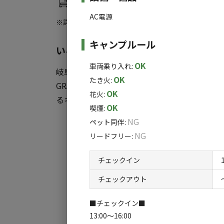
※詳細はカレンダーをご確認ください。
AC電源
※詳しくは「
キャンプ場情報
」をご確認ください。
【駐車場】
１台は無料
キャンプルール
いろんな「したい」に応えるキャンプ
２台目以降は指定駐車場エリアにお停めください
OK
※2台目以降は現地精算となります。
車両乗り入れ
:
岐阜県東白川村に位置する【CROCE RESOR
OK
たき火
:
GRANPEAKS）】は、一人の一人のお客様の
OK
花火
:
るキャンプ場です。
OK
喫煙
:
NG
ペット同伴
:
ソロやお家族、ペットや友人と一緒に、何度
すべ
NG
リードフリー
:
しております。
チェックイン
CROCE RESORT は雄大な自然に囲まれてお
チェックアウト
す。
■チェックイン■
キャンプに不慣れなお客様にもおすすめなグラ
13:00～16:00