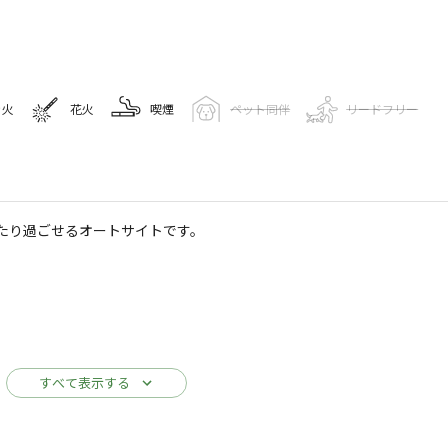
き火
花火
喫煙
ペット同伴
リードフリー
キャンプ場情報
たり過ごせるオートサイトです。
キャンプ場（旧：東白川アウ
265
人
ogleマップで見る
すべて表示する
レストラン
売店
コインシャワー
・食堂