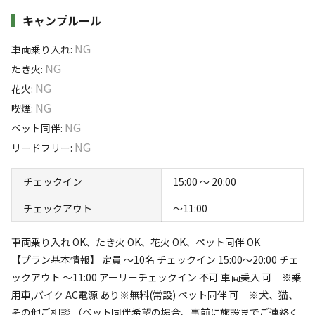
員】 10名様まで ※小学生以下無料
コンセプトは「森の中で楽しむ北欧の休日」。北欧の国々
キャンプルール
では、休日に友人や家族と集い、自然に囲まれた場所で
すべて表示する
NG
車両乗り入れ
:
BBQやサウナを気軽に楽しむことで、心身ともにリフレ
NG
たき火
:
ッシュする習慣があります。
NG
花火
:
このキャンプ場の特徴
NG
喫煙
:
そんな体験を日本でも楽しんでいただきたい、そんな想い
ロケーション
NG
ペット同伴
:
でMr.Forestは誕生しました。
NG
リードフリー
:
林間
高原
チェックイン
15:00 〜 20:00
標高
チェックアウト
〜11:00
631.6m
車両乗り入れ OK、たき火 OK、花火 OK、ペット同伴 OK
雰囲気
【プラン基本情報】 定員 〜10名 チェックイン 15:00〜20:00 チェ
ックアウト 〜11:00 アーリーチェックイン 不可 車両乗入 可 ※乗
まったり
ワイワイ
用車,バイク AC電源 あり※無料(常設) ペット同伴 可 ※犬、猫、
落ち着く
にぎやか
その他ご相談 （ペット同伴希望の場合、事前に施設までご連絡く