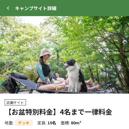
キャンプサイト
詳細
ログイン
メニュー
+
83
トップ
サイト・宿泊施設
キャンプ場情報
区画サイト
【お盆特別料金】4名まで一律料金
WEB予約可能
キャンプサイト
地面
:
定員
:
10名
面積
:
80m²
デッキ
13
人