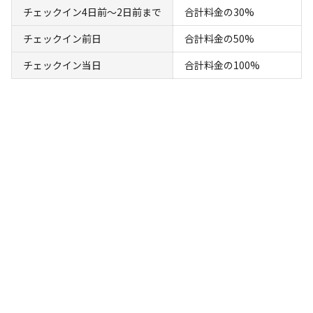
ドッグラン
水洗トイレ
給湯設備
炊事場
駐車場
サウナ
コイ
/
/
/
/
/
/
チェックイン4日前〜2日前まで
合計料金の30%
ンシャワー
チェックイン前日
合計料金の50%
ウッドデッキの上は柵で覆われているので、ワンちゃんもノ
チェックイン当日
合計料金の100%
ーリードでお過ごしいただけます。
下記の施設・設備はありません:
温浴施設
プール
ゴミ捨て場
灰捨て場
売店
自動販売機
レス
/
/
/
/
/
/
トラン・食堂
アスレチック・遊具
コインランドリー
/
/
レンタル可能用品
あり
・テント×５張りまで（無料）
・レンタルタオル（人数分は無料、追加は有料）
対応決済方法
キャンプ場でお支払いが必要になった際の対応決済方法