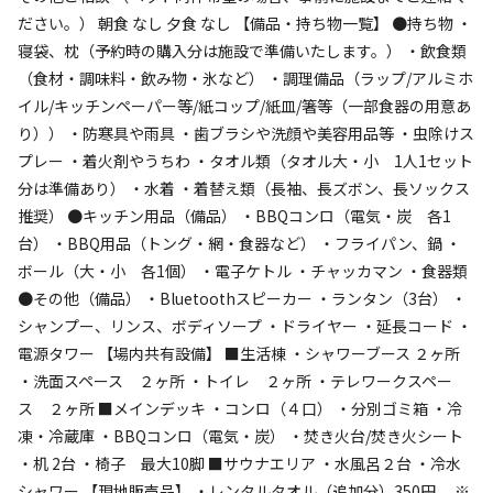
利用者層
ださい。） 朝食 なし 夕食 なし 【備品・持ち物一覧】 ●持ち物 ・
寝袋、枕（予約時の購入分は施設で準備いたします。） ・飲食類
ソロ
カップル
グループ
ファミリー
（食材・調味料・飲み物・氷など） ・調理備品（ラップ/アルミホ
10
%
30
%
30
%
30
%
イル/キッチンペーパー等/紙コップ/紙皿/箸等（一部食器の用意あ
り）） ・防寒具や雨具 ・歯ブラシや洗顔や美容用品等 ・虫除けス
特徴タグ
プレー ・着火剤やうちわ ・タオル類（タオル大・小 1人1セット
分は準備あり） ・水着 ・着替え類（長袖、長ズボン、長ソックス
#
ドッグラン
#
初心者歓迎
#
カップルにおすすめ
推奨） ●キッチン用品（備品） ・BBQコンロ（電気・炭 各1
#
手ぶらキャンプ
#
ファミリーにおすすめ
台） ・BBQ用品（トング・網・食器など） ・フライパン、鍋 ・
#
グループにおすすめ
#
天体観測
#
携帯電波あり
ボール（大・小 各1個） ・電子ケトル ・チャッカマン ・食器類
●その他（備品） ・Bluetoothスピーカー ・ランタン（3台） ・
キャンペーン
シャンプー、リンス、ボディソープ ・ドライヤー ・延長コード ・
電源タワー 【場内共有設備】 ■生活棟 ・シャワーブース ２ヶ所
・洗面スペース ２ヶ所 ・トイレ ２ヶ所 ・テレワークスペー
ス ２ヶ所 ■メインデッキ ・コンロ（４口） ・分別ゴミ箱 ・冷
凍・冷蔵庫 ・BBQコンロ（電気・炭） ・焚き火台/焚き火シート
・机 2台 ・椅子 最大10脚 ■サウナエリア ・水風呂２台 ・冷水
シャワー 【現地販売品】 ・レンタルタオル（追加分）350円 ※