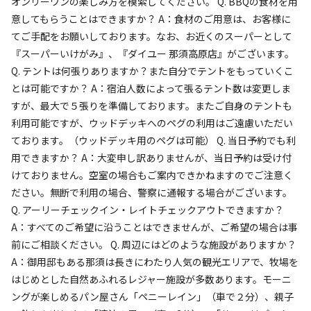
オンリーワンの楽しみ方を模索してください。 Q. BBQの食材を用
意してもらうことはできますか？ A：食材のご用意は、お客様に
AC電
車両乗り
たき
ペット同
リードフ
てご手配をお願いしております。なお、お近くのスーパーとして
花火
喫煙
源
入れ
火
伴
リー
『スーパーいけがみ』、『ダイユー 那須高原店』がございます。
地面
:
定員
:
10名
面積
:
80m²
デッキ
Q. テントは何張りありますか？また自分でテントをもっていくこ
71,000
料金目安：
円/
泊
とは可能ですか？ A：宿泊人数によって張るテント数は変更しま
※利用日、人数によって変動する場合があります。
すが、最大で５張りを準備しております。またご自身のテントも
利用可能ですが、ウッドデッキへのペグの利用はご遠慮いただい
詳細・空き確認
ております。（ウッドデッキ用のペグは可能） Q. 当日予約でも利
用できますか？ A：大変申し訳ありませんが、当日予約は受け付
けておりません。空室の場合もご案内できかねますのでご注意く
ださい。無断で利用の場合、警察に通報する場合がございます。
Q. アーリーチェックイン・レイトチェックアウトできますか？
A：すべてのご希望に沿うことはできませんが、ご希望の場合は事
前にご相談ください。 Q. 周辺にはどのような施設がありますか？
A：御用邸もある那須は長きにわたり人気の観光エリアで、牧場を
はじめとした自然あふれるレジャー施設が多数あります。モーニ
ングが楽しめるパン屋さん「ペニーレイン」（車で２分）、親子
宿泊
区画サイト