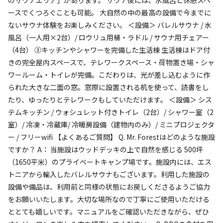
ースでくつろぐことも可能。 大自然の中の最高の設備で今までに
検索対象
ないサウナ体験をお楽しみください。 ＜設備＞ バレルサウナ / 水
風呂（一人用×2台）/ ロウリュ用桶・ラドル / サウナ用チェアー
（4台） ③キッチンやシャワーを完備した生活棟 生活棟はドア付
検索
きの完全屋内スペースで、テレワークスペース・荷物置き場・シャ
ワールーム・トイレが完備。こだわりは、光が差し込むように作
られた大きな二面の窓。窓際に設置される机を使って、読書をし
たり、ゆったりとテレワークもしていただけます。 ＜設備＞ シス
キャンプサイト（
2
件）
テムキッチン / ウォシュレット付きトイレ（2台）/ シャワー室（2
室）/ 冷凍・冷蔵庫/ 冷暖房設備（建物内のみ）/ ミニプロジェクタ
ー / フリーwifi 【よくあるご質問】 Q. Mr. Forestはどのような施設
ですか？ A： 当施設はウッドデッキの上で自然を感じる 500坪
（1650平米）のプライベートキャンプ場です。施設内には、エス
トニアから輸入したバレルサウナもございます。利用した施設の
設備や備品は、利用前と同様の状態にお戻しくださるようご協力
をお願いいたします。大切な場所なので丁寧にご使用いただける
宿泊
区画サイト
ととても嬉しいです。マニュアルをご確認いただきながら、ぜひ
③【休日-休日宿泊プラン】4名まで一律料金