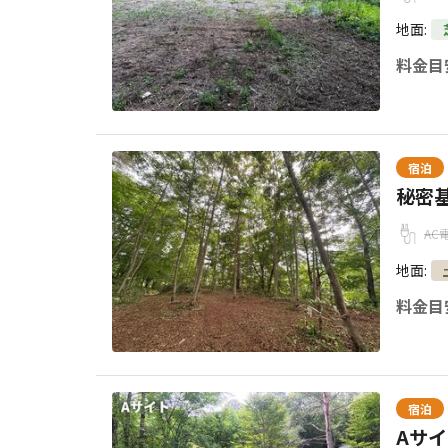
地面
:
料金目
宿泊
秘密
AC
地面
:
料金目
宿泊
Aサ