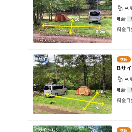
AC
地面
:
料金目
宿泊
Bサ
AC
地面
:
料金目
宿泊