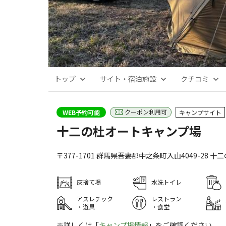
トップ
サイト・宿泊施設
クチコミ
クーポン利用可
WEB予約可能
キャンプサイト
十二の杜オートキャンプ場
〒377-1701
群馬県
吾妻郡
中之条町入山4049-28
十二
灰捨て場
水洗トイレ
アスレチック
レストラン
・遊具
・食堂
※詳しくは「
キャンプ場情報
」をご確認ください。