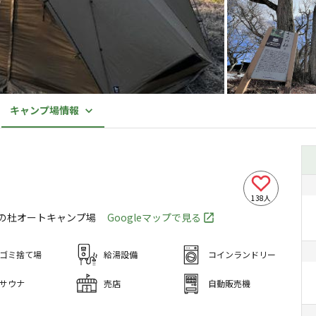
キャンプ場情報
138
人
の杜オートキャンプ場
Googleマップで見る
ゴミ捨て場
給湯設備
コインランドリー
サウナ
売店
自動販売機