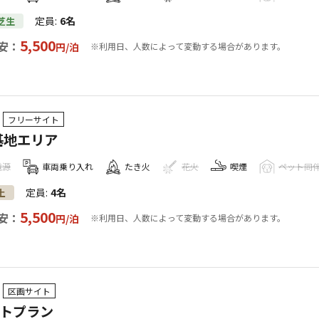
定員
:
6名
芝生
5,500
安：
円/
泊
※利用日、人数によって変動する場合があります。
フリーサイト
基地エリア
電源
車両乗り入れ
たき火
花火
喫煙
ペット同
定員
:
4名
土
5,500
安：
円/
泊
※利用日、人数によって変動する場合があります。
区画サイト
イトプラン