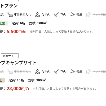
イトプラン
電源
車両乗り入れ
たき火
花火
喫煙
ペット同
定員
:
6名
面積
:
100m²
芝生
5,500
安：
円/
泊
※利用日、人数によって変動する場合があります。
区画サイト
ープキャンプサイト
電源
車両乗り入れ
たき火
花火
喫煙
ペット同
定員
:
15名
面積
:
300m²
土
23,000
安：
円/
泊
※利用日、人数によって変動する場合があります。