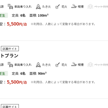
電源
車両乗り入れ
たき火
花火
喫煙
ペット同
定員
:
6名
面積
:
100m²
芝生
5,500
安：
円/
泊
※利用日、人数によって変動する場合があります。
区画サイト
イトプラン
電源
車両乗り入れ
たき火
花火
喫煙
ペット同
定員
:
6名
面積
:
90m²
芝生
5,500
安：
円/
泊
※利用日、人数によって変動する場合があります。
区画サイト