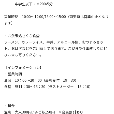
中学生以下：￥200/5分
ご予約の件でお願い事項です

宿泊施設申込は３日前迄です。

営業時間：10:00～12:00/13:00～15:00（雨天時は営業中止となり
ます）
令和7年12月～翌年3月迄　

年末年始キャンプ・トレラーハウスご利用について

・お食事処さくら食堂
　・オートサイトキャンプ場　12/１~3/31閉鎖

ラーメン、カレーライス、牛丼、アルコール類、おつまみセッ
　・フリーサイトキャンプ場　12/30~1/7閉鎖

ト、おはぎなどをご用意しております。ご昼食や仕事終わりにぜ
　　（1/8から冬キャンプで営業します）

ひお立ち寄りください。
　・トレラーハウス小タイプ　12/1~3/31閉鎖

雪の状況次第でお断りする場合がありますのでお電話でお問
【インフォメーション】
い合わせいただければありがたいです。

・営業時間
温泉 10：00～20：00（最終受付 19：30）
食堂 昼11：30～13：30（ラストオーダー 13：10）
基本ゴミはお持ち帰りです。

但し、お持ち帰りできない場合有料でお受けしております。

燃えるゴミ100円

・料金
温泉 大人300円 / 子ども150円 ※会員割引あり