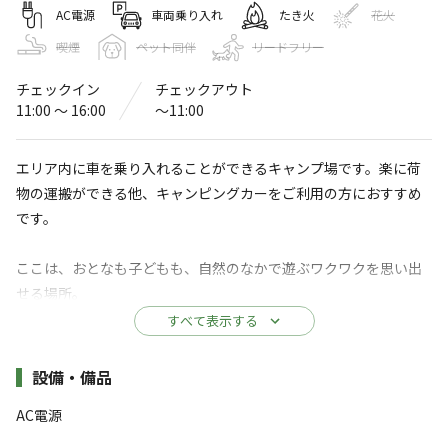
ながいピオニーの森キャンプ場
AC電源
車両乗り入れ
たき火
花火
喫煙
ペット同伴
リードフリー
〒993-0061
山形県
長井市
寺泉4246-2
Googleマップで見る
チェックイン
チェックアウト
11:00 〜 16:00
〜11:00
温浴施設
水洗トイレ
アスレチック
自動販売機
・遊具
エリア内に車を乗り入れることができるキャンプ場です。楽に荷
物の運搬ができる他、キャンピングカーをご利用の方におすすめ
※詳しくは「
キャンプ場情報
」をご確認ください。
です。
森のなかのテーマパークで自然にふれるワクワ
ここは、おとなも子どもも、自然のなかで遊ぶワクワクを思い出
クとくつろぎを。
せる場所。
南陽市・諏訪神社から受け継いだピオニー（芍薬）と、地
さあ、ながいピオニーの森へ、探検に出かけよう！！！
すべて表示する
元で長く愛されてきた「桜湯」の存在をきっかけに、
【料金】
施設詳細
キャンプ場やカフェもあつまる森のテーマパークとして
設備・備品
平日：￥3,500/泊
「ながいピオニーの森」は生まれました。
AC電源
土日祝：￥4,500/泊
自然に囲まれたフリーサイト/オートキャンプ場/トレーラ
すべて表示する
※シーズンによって料金が異なりますのでカレンダーをご確認く