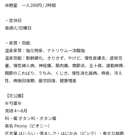
休憩室 一人200円 / 2時間
・定休日
毎週火/日曜日
空き状況検索
・泉質・効能
利用タイプ
温泉泉質：塩化物泉、ナトリウム一流酸塩
宿泊
日帰り
温泉効能：動脈硬化、きりきず、やけど、慢性皮膚炎、虚弱児
童、慢性婦人病、神経痛、筋肉痛、関節炎、五十肩、運動麻痺、
チェックイン
チェックアウト
関節のこわばり、うちみ、くじき、慢性消化器病、痔疾、冷え
性、病後回復期、疲労回復、健康増進
利用人数
【花公園】
検索対象
🌸芍薬🌸
見頃 4～6月
科・属 ボタン科・ボタン属
検索
英名 Peony（ピオニー）
花言葉 はじらい・慎ましさ・はにかみ（ピンク）・幸せな結婚