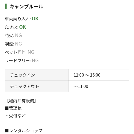
ーハウスで、おとなも子どももワクワクを思い出せる1日
キャンプルール
ださい。
を過ごせます！
OK
車両乗り入れ
:
このキャンプ場の特徴
【駐車場】
OK
たき火
:
フリーサイトは隣接する車道まで車両の乗入可。荷物の積み下ろ
ロケーション
NG
花火
:
しが終わったら、駐車場へ。
NG
喫煙
:
公園
NG
ペット同伴
:
標高
NG
リードフリー
:
280.7m
チェックイン
11:00 〜 16:00
雰囲気
チェックアウト
〜11:00
まったり
ワイワイ
【場内共有設備】
落ち着く
にぎやか
■管理棟
・受付など
利用者層
■レンタルショップ
ソロ
カップル
グループ
ファミリー