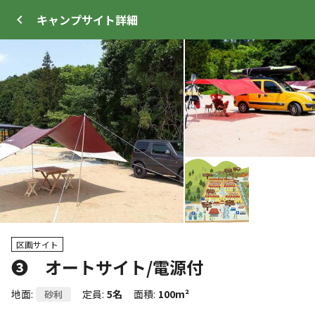
キャンプサイト
詳細
ログイン
メニュー
+
19
プ
サイト・宿泊施設
クチコミ
キャンプ場情報
区画サイト
❸ オートサイト/電源付
クーポン利用可
WEB予約可能
キャンプサイト
地面
:
定員
:
5名
面積
:
100m²
砂利
37
人
宿泊施設