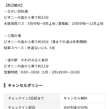
【周辺観光】
・ながい百秋湖
詳細・空き確認
ピオニーの森から車で約12分
水陸両用バス：5月中旬～8月上旬 / 遊覧船：10月中旬～11月上旬
・三階の滝
ピオニーの森から車で約10分（滝までの道は冬季閉鎖）
駐車スペース：林道沿いに4，5台
・道の駅 かわのみなと長井
ピオニーの森から車で約11分
宿泊
フリーサイト
営業時間：9:00～18:00（1月・2月は9:00～16:00）
❷ フリーサイト（ソロ）
キャンセルポリシー
AC電
車両乗り
たき
ペット同
リードフ
花火
喫煙
源
入れ
火
伴
リー
チェックイン2日前まで
キャンセル無料
地面
:
定員
:
1名
砂
1,000
料金目安：
チェックイン前日
合計料金の50%
円/
泊