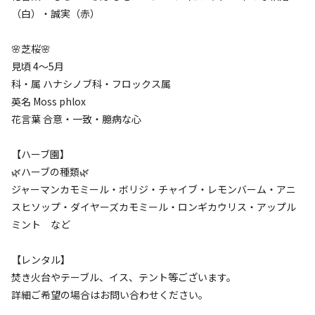
（白）・誠実（赤）
キャンプサイト（
3
件）
🌸芝桜🌸
見頃 4～5月
科・属 ハナシノブ科・フロックス属
英名 Moss phlox
花言葉 合意・一致・臆病な心
【ハーブ園】
🌿ハーブの種類🌿
宿泊
フリーサイト
ジャーマンカモミール・ボリジ・チャイブ・レモンバーム・アニ
❶ フリーサイト
スヒソップ・ダイヤーズカモミール・ロンギカウリス・アップル
ミント など
AC電
車両乗り
たき
ペット同
リードフ
花火
喫煙
源
入れ
火
伴
リー
【レンタル】
地面
:
定員
:
5名
砂利
焚き火台やテーブル、イス、テント等ございます。
2,000
詳細ご希望の場合はお問い合わせください。
料金目安：
円/
泊
※利用日、人数によって変動する場合があります。