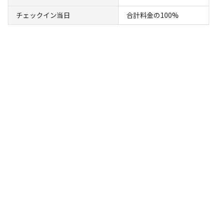
※利用日、人数によって変動する場合があります。
チェックイン当日
合計料金の100%
詳細・空き確認
宿泊
区画サイト
❸ オートサイト/電源付
AC電
車両乗り
たき
ペット同
リードフ
花火
喫煙
源
入れ
火
伴
リー
地面
:
定員
:
5名
面積
:
100m²
砂利