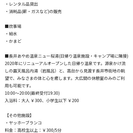
25
%
25
%
25
%
25
%
・レンタル品貸出
・消耗品(薪・ガスなど)の販売
特徴タグ
■炊事場
#
アスレチック・遊具
#
ファミリーにおすすめ
#
温泉
・給水
#
レンタルあり
・かまど
■長井あやめ温泉ニュー桜湯(日帰り温泉施設・キャンプ場に隣接)
キャンペーン
2020年にリニューアルオープンした日帰り温泉です。源泉かけ流
しの露天風呂内湯（岩風呂）と、高台から見渡す長井市街地の眺
望で、みなさまの体と心を癒します。大広間の休憩室のみのご利
用も可能です。
10:00～20:00(最終受付19:30)
入浴料：大人 ￥300、小学生以下 ￥200
【その他施設】
キャンプ場からのお知らせ
・ヤッホーブランコ
2026.6.10
更新
料金：高校生以上：￥300/5分