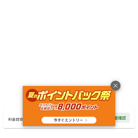
AC電
車両乗り
たき
ペット同
リードフ
花火
喫煙
源
入れ
火
伴
リー
定員
:
4名
面積
:
43m²
寝室
:
1室
寝具
:
4組
浴室
:
1室
30,000
料金目安：
円/
泊
※利用日、人数によって変動する場合があります。
詳細・空き確認
22,000
円/
泊
空室確認
料金見積もり
料金目安
宿泊
トレーラーハウス
《●アメリカン・トレーラー３７Ｆ｜2名用