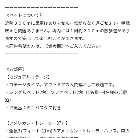
空き状況検索
ーーーーーーーーーーーーーーーーー
《ペットについて》
利用タイプ
近隣３００ｍに民家はありません。気がねなく過ごせます。無駄
宿泊
日帰り
吠えも問題ありません。場内には１周約２００ｍの散歩道があり
チェックイン
チェックアウト
ますので安心して楽しむことができます。
※同伴希望の方は、【備考欄】へご入力ください。
利用人数
ーーーーーーーーーーーーーーーーー
《お部屋》
検索対象
【カジュアルコテージ】
・コテージタイプ。アウトドアの入門編として最適です。
・シングルベッド2台、ソファベッド2台（1名様～4名様のご宿
検索
泊）
・お風呂：ミニバスタブ付き
宿泊施設（
34
件）
【アメリカン・トレーラー37Ｆ】
・全長37フィート(11m)のアメリカン・トレーラーハウス。森の