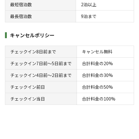
花火
喫煙
源
入れ
火
伴
リー
最短宿泊数
2
泊以上
定員
:
3名
面積
:
60m²
寝室
:
2室
寝具
:
4組
浴室
:
2室
最長宿泊数
9
泊まで
39,000
料金目安：
円/
泊
※利用日、人数によって変動する場合があります。
キャンセルポリシー
詳細・空き確認
チェックイン8日前まで
キャンセル無料
チェックイン7日前〜5日前まで
合計料金の20%
チェックイン4日前〜2日前まで
合計料金の30%
チェックイン前日
合計料金の50%
チェックイン当日
合計料金の100%
宿泊
コテージ
《◆プレミアムコテージEAST｜3名用｜連泊
プラン》完全プライベート空間で極上里山休