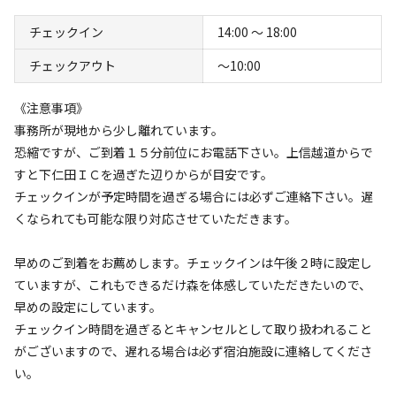
#
ドッグラン
#
初心者歓迎
#
カップルにおすすめ
チェックイン
14:00 〜 18:00
#
サイクリング
#
ドローンOK
#
手ぶらキャンプ
チェックアウト
〜10:00
#
ファミリーにおすすめ
#
釣り
#
グループにおすすめ
#
虫捕り
#
レンタサイクル
#
レンタルあり
《注意事項》
#
ソロにおすすめ
#
絶景
#
携帯電波あり
#
無料Wi-Fi
事務所が現地から少し離れています。
恐縮ですが、ご到着１５分前位にお電話下さい。上信越道からで
すと下仁田ＩＣを過ぎた辺りからが目安です。
キャンペーン
チェックインが予定時間を過ぎる場合には必ずご連絡下さい。遅
くなられても可能な限り対応させていただきます。
早めのご到着をお薦めします。チェックインは午後２時に設定し
ていますが、これもできるだけ森を体感していただきたいので、
早めの設定にしています。
チェックイン時間を過ぎるとキャンセルとして取り扱われること
がございますので、遅れる場合は必ず宿泊施設に連絡してくださ
い。