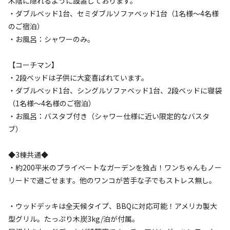
木陰に隠れるように設置しております。
・ダブルベッド1台、セミダブルソファベッド1台（1名様～4名様
のご宿泊）
・お風呂：シャワーのみ。
【コーチマン】
宿泊
コテージ
・2段ベッドは子供に大変喜ばれています。
《◆プレミアムコテージEAST｜2名用｜ドッ
・ダブルベッド1台、シングルソファベッド1台、2段ベッドに寝袋
クラン無料プラン》完全プライベートな空間
（1名様～4名様のご宿泊）
・お風呂：バスタブ付き（シャワー仕様に近い限定的なバスタ
で愛犬と満喫
ブ）
AC電
車両乗り
たき
ペット同
リードフ
花火
喫煙
◆3棟共通◆
源
入れ
火
伴
リー
・約200平米のプライベートなガーデンを独占！ワンちゃんもノー
定員
:
2名
面積
:
60m²
寝室
:
2室
寝具
:
4組
浴室
:
1室
リードで過ごせます。他のワンコが苦手な子でもストレス無し。
34,000
料金目安：
円/
泊
※利用日、人数によって変動する場合があります。
・ウッドデッキは全天候タイプ、BBQに対応可能！アメリカ製大
型グリル。たっぷり木炭3kg/泊が付属。
詳細・空き確認