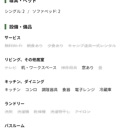
め。 各棟が独立、完全プライベートな空間でリ
寝具・ベッド
ラックスしてください。
シングル
:
2
ソファベッド
:
2
/
※ご注意※
ゲストイン八城の杜は「極上の休日」のスタイルが選べる
・寝間着、浴衣、バスローブ等、また歯ブラシのご用意はありま
設備・備品
せん。ご持参いただけますようお願いいたします。
２つのステージ
■プレミアム・コテージ
サービス
・パークコテージはバスタブ付きのお風呂ですが、コンパクトな
休日こそアウトドアで優雅に過ごす２棟
無料Wi-Fi
朝食あり
夕食あり
キャンプ道具一式レンタル
サイズのため高めの段差があります。
●プレミアムコテージＷｅｓｔ
すべて表示する
車で５分のところに２か所、日帰り温泉「もみじの湯」「恵みの
●プレミアムコテージＥａｓｔ
リビング、その他居室
湯」（各￥500／3時間）がありますので、ゆったり温泉に、とい
テレビ
机・ワークスペース
掃除用具
窓あり
畳
う方にお薦めしています。
■カジュアルスタイル
このキャンプ場の特徴
キッチン、ダイニング
アウトドアを気軽に楽しむ３棟
ロケーション
キッチン
コンロ
調理器具
食器
電子レンジ
冷蔵庫
●カジュアル・コテージ
●アメリカン３７Ｆ
林間
ランドリー
●コーチマン
洗剤
洗濯機
乾燥機
洗濯物干し
アイロン
標高
309m
バスルーム