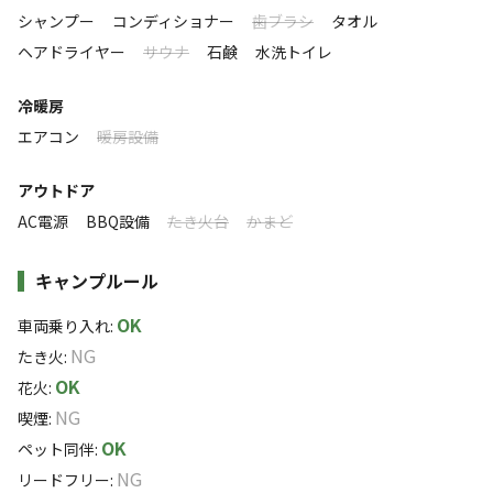
シャンプー
コンディショナー
歯ブラシ
タオル
雰囲気
ヘアドライヤー
サウナ
石鹸
水洗トイレ
まったり
ワイワイ
冷暖房
落ち着く
にぎやか
エアコン
暖房設備
利用者層
アウトドア
ソロ
カップル
グループ
ファミリー
AC電源
BBQ設備
たき火台
かまど
15
%
35
%
15
%
35
%
保護犬出身や超ビビりなわんこ、他のわんこが苦手、パブリ
キャンプルール
ックのドッグランは嫌いといったわんこもプライベートガー
デンで安心して過ごせます。
OK
車両乗り入れ
:
にゃんこも受け入れOK。
NG
たき火
:
ご希望に応じて３段のにゃんこ用ケージもご用意できます。
OK
花火
:
わんこ用のケージもご用意できます。
NG
喫煙
:
予約時にお申し出ください。
OK
ペット同伴
:
NG
特徴タグ
リードフリー
: