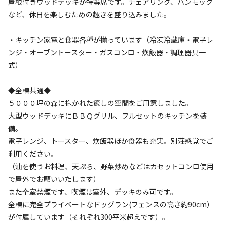
屋根付きウッドデッキが特等席です。チェアリング、ハンモック
など、休日を楽しむための趣きを盛り込みました。
・キッチン家電と食器各種が揃っています（冷凍冷蔵庫・電子レ
ンジ・オーブントースター・ガスコンロ・炊飯器・調理器具一
式）
◆全棟共通◆
５０００坪の森に抱かれた癒しの空間をご用意しました。
宿泊
コテージ
大型ウッドデッキにＢＢＱグリル、フルセットのキッチンを装
《◆プレミアムコテージEAST｜2名用｜連泊
備。
プラン》完全プライベート空間で極上里山休
電子レンジ、トースター、炊飯器ほか食器も充実。別荘感覚でご
利用ください。
日
（油を使うお料理、天ぷら、野菜炒めなどはカセットコンロ使用
で屋外でお願いいたします）
AC電
車両乗り
たき
ペット同
リードフ
花火
喫煙
源
入れ
火
伴
リー
また全室禁煙です、喫煙は室外、デッキのみ可です。
全棟に完全プライベートなドッグラン(フェンスの高さ約90cm）
定員
:
2名
面積
:
60m²
寝室
:
2室
寝具
:
4組
浴室
:
2室
が付属しています（それぞれ300平米超えです）。
34,000
料金目安：
円/
泊