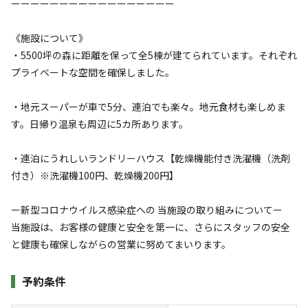
ーーーーーーーーーーーーーーーーー
※利用日、人数によって変動する場合があります。
《施設について》
詳細・空き確認
・5500坪の森に距離を保って全5棟が建てられています。それぞれ
プライベートな空間を確保しました。
・地元スーパーが車で5分、連泊でも楽々。地元食材も楽しめま
す。日帰り温泉も周辺に5カ所あります。
・連泊にうれしいランドリーハウス【乾燥機能付き洗濯機（洗剤
付き）※洗濯機100円、乾燥機200円】
宿泊
コテージ
ー新型コロナウイルス感染症への 当施設の取り組みについてー
《◆プレミアムコテージEAST｜3名用｜ドッ
当施設は、お客様の健康と安全を第一に、さらにスタッフの安全
クラン無料プラン》完全プライベートな空間
と健康も確保しながらの営業に努めてまいります。
で愛犬と満喫
予約条件
AC電
車両乗り
たき
ペット同
リードフ