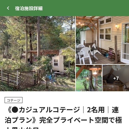
宿泊施設
詳細
ログイン
メニュー
+
+
62
7
トップ
サイト・宿泊施設
キャンプ場情報
コテージ
《●カジュアルコテージ｜2名用｜連
クーポン利用可
泊プラン》完全プライベート空間で極
WEB予約可能
宿泊施設
12
人