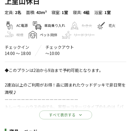
上里山休日
ゲスト・イン 八城の杜
定員
:
2名
面積
:
43m²
寝室
:
1室
寝具
:
4組
浴室
:
1室
〒379-0225
群馬県
安中市
松井田町八城上大見山1559-6
Googleマップで見る
AC電源
車両乗り入れ
たき火
花火
喫煙
ペット同伴
リードフリー
温浴施設
ドッグラン
チェックイン
チェックアウト
水洗トイレ
ゴミ捨て場
14:00 〜 18:00
〜10:00
給湯設備
コインランドリー
◆このプランは2泊から9泊まで予約可能となります。
駐車場
2連泊以上のご利用がお得！森に囲まれたウッドデッキで非日常を
※詳しくは「
キャンプ場情報
」をご確認ください。
満喫♪
ーーーーーーーーーーーーーーーーーー
５千坪の森に全５棟のトレーラーハウス、コテ
トレーラーハウスの中でも、家型＝コテージタイプのものは「パ
ージだけが点在する自然豊かな空間。全棟が専
ーク･トレーラー」と呼ばれています。
すべて表示する
用ドッグガーデンに直結。 360度 森に囲まれた
主寝室はツインベッドです。 西側に面した主寝室は落葉樹に囲ま
プライベートガーデンで、森の空気を独り占
れているので、柔らかな日差しが差し込みます。
施設詳細