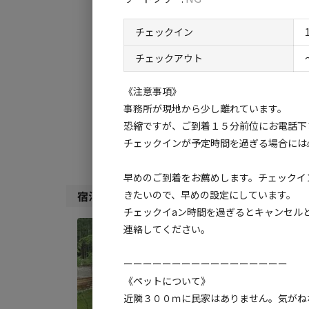
チェックイン
チ
チェックイン
チェックアウト
利用タイプ:
宿泊
日帰り
《注意事項》
事務所が現地から少し離れています。
検索対象:
恐縮ですが、ご到着１５分前位にお電話下
すべて
キャンプサ
チェックインが予定時間を過ぎる場合には
早めのご到着をお薦めします。チェックイ
きたいので、早めの設定にしています。
宿泊施設（
34
件）
チェックイaン時間を過ぎるとキャンセル
連絡してください。
宿泊
《◆
ーーーーーーーーーーーーーーーーー
ライ
《ペットについて》
AC
近隣３００ｍに民家はありません。気がね