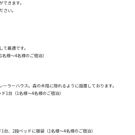
ができます。
名
面積
:
60m²
寝室
:
2室
寝具
:
4組
浴室
:
1室
ださい。
34,000
安：
円/
泊
※利用日、人数によって変動する場合があります。
コテージ
プレミアムコテージEAST｜2名用｜連泊プラン》完
して最適です。
で極上里山休日
1名様～4名様のご宿泊）
電源
車両乗り入れ
たき火
花火
喫煙
ペット同
名
面積
:
60m²
寝室
:
2室
寝具
:
4組
浴室
:
2室
34,000
安：
円/
泊
※利用日、人数によって変動する場合があります。
・トレーラーハウス。森の木陰に隠れるように設置しております。
ド1台（1名様～4名様のご宿泊）
コテージ
プレミアムコテージEAST｜3名用｜ドックラン無料
ベートな空間で愛犬と満喫
。
1台、2段ベッドに寝袋（1名様～4名様のご宿泊）
電源
車両乗り入れ
たき火
花火
喫煙
ペット同