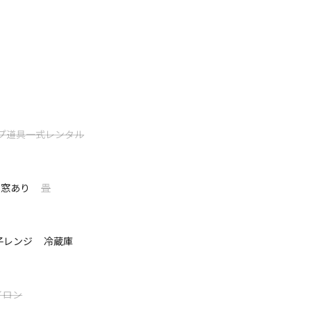
ス、コテージだけが点在する自然豊かな空間。
0度 森に囲まれたプライベートガーデンで、森
プライベートな空間でリラックスしてくださ
義山の中腹から関東平野が一望の日帰り温泉「もみじの湯」と、温泉マ
さで人気です。（どちらも車で5分、入浴料520円）
が選べる２つのステージ
プ道具一式レンタル
窓あり
畳
て表示する
子レンジ
冷蔵庫
イロン