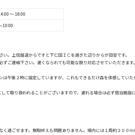
ェックアウト
利用人数
14:00 〜 18:00
〜10:00
さい。上信越道からですと下仁田ＩＣを過ぎた辺りからが目安です。
イトのみ
宿泊施設のみ
必ずご連絡下さい。遅くなられても可能な限り対応させていただきます
ンは午後２時に設定していますが、これもできるだけ森を体感していた
として取り扱われることがございますので、遅れる場合は必ず宿泊施設
コテージ
プレミアムコテージEAST｜2名用｜ドックラン無料
ベートな空間で愛犬と満喫
電源
車両乗り入れ
たき火
花火
喫煙
ペット同
なく過ごせます。無駄吠えも問題ありません。場内には１周約２００ｍ