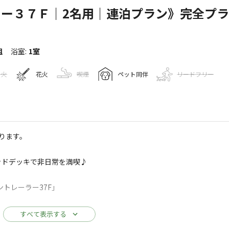
ー３７Ｆ｜2名用｜連泊プラン》完全プ
日
組
浴室
:
1室
き火
花火
喫煙
ペット同伴
リードフリー
報
ります。
11
人
-6
Googleマップで見る
ッドデッキで非日常を満喫♪
水洗トイレ
ゴミ捨て場
給湯設備
トレーラー37F」
すべて表示する
ルのソファベッド、小部屋にシングルの組合せです。