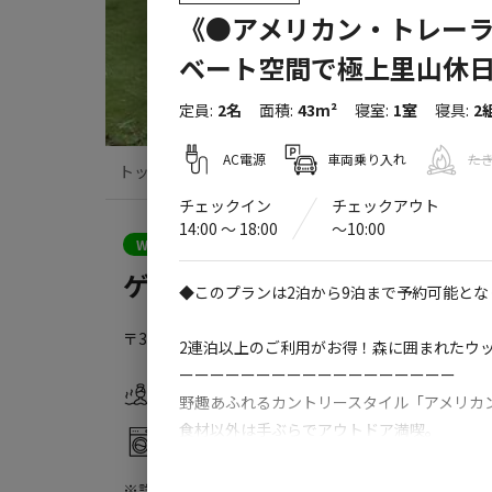
《●アメリカン・トレーラ
ベート空間で極上里山休
定員
:
2名
面積
:
43m²
寝室
:
1室
寝具
:
2
AC電源
車両乗り入れ
た
トップ
サイト・宿泊施設
キャンプ場情
チェックイン
チェックアウト
14:00 〜 18:00
〜10:00
クーポン利用可
WEB予約可能
宿泊施設
ゲスト・イン 八城の杜
◆このプランは2泊から9泊まで予約可能とな
〒379-0225
群馬県
安中市
松井田町八城上大見山1559
2連泊以上のご利用がお得！森に囲まれたウ
ーーーーーーーーーーーーーーーーーー
温浴施設
ドッグラン
野趣あふれるカントリースタイル「アメリカン
食材以外は手ぶらでアウトドア満喫。
コインランドリー
駐車場
メインベッドはダブル、リビングにセミダブ
※詳しくは「
キャンプ場情報
」をご確認ください。