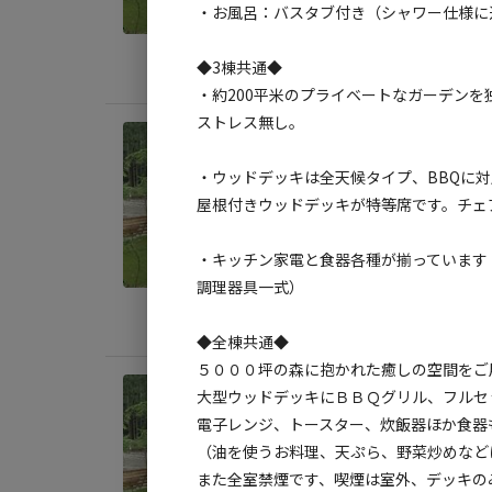
・お風呂：バスタブ付き（シャワー仕様に
定員
:
3
◆3棟共通◆
料金目
・約200平米のプライベートなガーデン
ストレス無し。
宿泊
《◆
・ウッドデッキは全天候タイプ、BBQに対
空間
屋根付きウッドデッキが特等席です。チェ
AC
・キッチン家電と食器各種が揃っています
定員
:
3
調理器具一式）
料金目
◆全棟共通◆
５０００坪の森に抱かれた癒しの空間をご
宿泊
大型ウッドデッキにＢＢＱグリル、フルセ
《◆
電子レンジ、トースター、炊飯器ほか食器
ライ
（油を使うお料理、天ぷら、野菜炒めなど
また全室禁煙です、喫煙は室外、デッキの