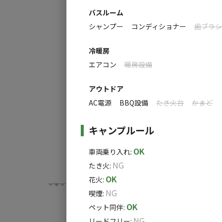
●コーチマン
バスルーム
シャンプー
コンディショナー
歯ブラ
冷暖房
エアコン
暖房設備
アウトドア
AC電源
BBQ設備
たき火台
かまど
キャンプルール
OK
車両乗り入れ
:
NG
たき火
:
OK
花火
:
NG
喫煙
:
OK
ペット同伴
:
NG
リードフリー
: