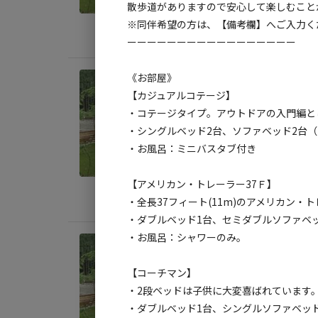
散歩道がありますので安心して楽しむこと
定員
:
2
※同伴希望の方は、【備考欄】へご入力く
料金目
ーーーーーーーーーーーーーーーーー
《お部屋》
宿泊
【カジュアルコテージ】
《◆
・コテージタイプ。アウトドアの入門編と
空間
・シングルベッド2台、ソファベッド2台（
・お風呂：ミニバスタブ付き
AC
定員
:
2
【アメリカン・トレーラー37Ｆ】
料金目
・全長37フィート(11m)のアメリカン
・ダブルベッド1台、セミダブルソファベッ
・お風呂：シャワーのみ。
宿泊
《◆
【コーチマン】
ライ
・2段ベッドは子供に大変喜ばれています
・ダブルベッド1台、シングルソファベッド
AC