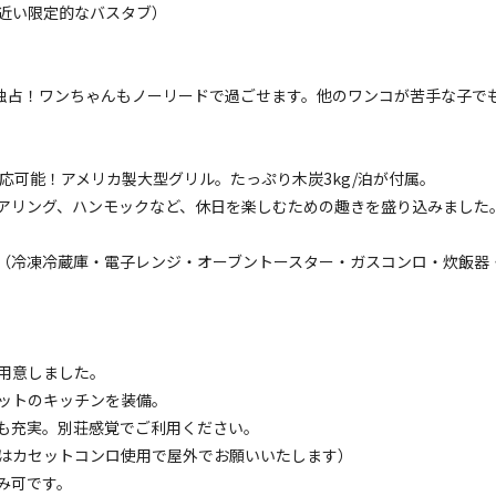
近い限定的なバスタブ）
名
面積
:
60m²
寝室
:
2室
寝具
:
4組
浴室
:
2室
39,000
安：
円/
泊
※利用日、人数によって変動する場合があります。
を独占！ワンちゃんもノーリードで過ごせます。他のワンコが苦手な子で
コテージ
プレミアムコテージEAST｜3名用｜連泊プラン》完
応可能！アメリカ製大型グリル。たっぷり木炭3kg/泊が付属。
で極上里山休日
アリング、ハンモックなど、休日を楽しむための趣きを盛り込みました
電源
車両乗り入れ
たき火
花火
喫煙
ペット同
（冷凍冷蔵庫・電子レンジ・オーブントースター・ガスコンロ・炊飯器
名
面積
:
60m²
寝室
:
2室
寝具
:
4組
浴室
:
2室
39,000
安：
円/
泊
※利用日、人数によって変動する場合があります。
用意しました。
コテージ
ットのキッチンを装備。
プレミアムコテージEAST｜4名用｜ドックラン無料
も充実。別荘感覚でご利用ください。
ベートな空間で愛犬と満喫
はカセットコンロ使用で屋外でお願いいたします）
み可です。