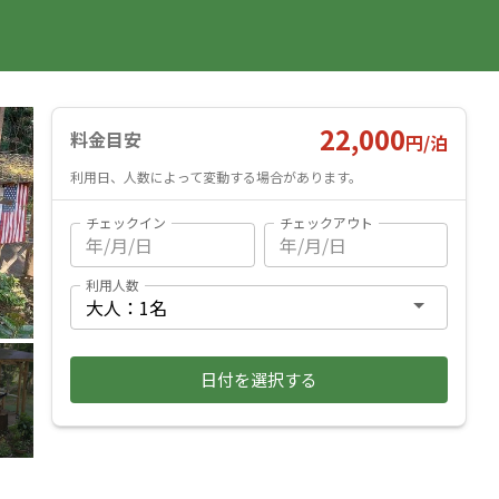
国内旅行
海外旅行
レンタカー
遊び・体験
旅行ガイド
お気に入り
予約確認
ヘルプ
ログイン
料金見積もり
22,000
料金目安
円/
泊
利用日、人数によって変動する場合があります。
チェックイン
チェックアウト
利用人数
日付を選択する