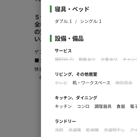
施設詳細
寝具・ベッド
お風呂はシャワーのみになります。
５千坪の森に全５棟のトレーラーハウ
トイレはしっかり水洗ウォシュレット付き。
ダブル
:
1
シングル
:
1
/
全棟が専用ドッグガーデンに直結。 36
の空気を独り占め。 各棟が独立、完全
ゆったりお風呂に入りたいという方には、妙
設備・備品
い。
♨発祥の地、磯部温泉「恵みの湯」がお湯の良
サービス
ゲストイン八城の杜は「極上の休日」のスタイル
無料Wi-Fi
朝食あり
夕食あり
キャン
■プレミアム・コテージ
休日こそアウトドアで優雅に過ごす２棟
リビング、その他居室
●プレミアムコテージＷｅｓｔ
テレビ
机・ワークスペース
掃除用具
●プレミアムコテージＥａｓｔ
すべ
キッチン、ダイニング
■カジュアルスタイル
キッチン
コンロ
調理器具
食器
電
アウトドアを気軽に楽しむ３棟
●カジュアル・コテージ
ランドリー
●アメリカン３７Ｆ
洗剤
洗濯機
乾燥機
洗濯物干し
ア