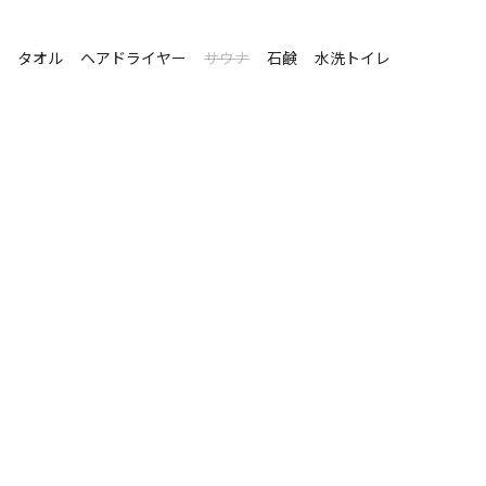
シ
タオル
ヘアドライヤー
サウナ
石鹸
水洗トイレ
キ
空き状況検索