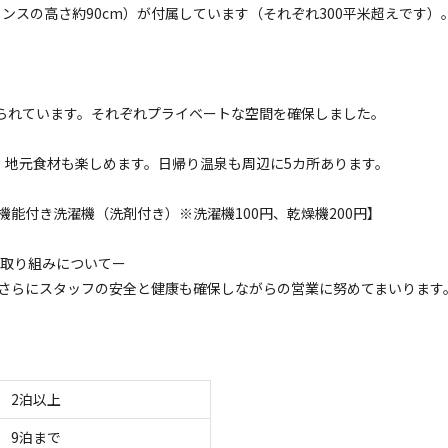
電源
車両乗り入れ
たき火
花火
喫煙
ペット同
ンスの高さ約90cm）が付属しています（それぞれ300平米超えです）
名
面積
:
60m²
寝室
:
2室
寝具
:
4組
浴室
:
2室
44,000
安：
円/
泊
※利用日、人数によって変動する場合があります。
てられています。それぞれプライベートな空間を確保しました。
コテージ
。地元食材も楽しめます。日帰り温泉も周辺に5カ所あります。
プレミアムコテージEAST｜4名用｜連泊プラン》完
で極上里山休日
能付き洗濯機（洗剤付き）※洗濯機100円、乾燥機200円】
電源
車両乗り入れ
たき火
花火
喫煙
ペット同
の取り組みについてー
名
面積
:
60m²
寝室
:
2室
寝具
:
4組
浴室
:
2室
さらにスタッフの安全と健康も確保しながらの営業に努めてまいります
44,000
安：
円/
泊
※利用日、人数によって変動する場合があります。
コテージ
プレミアムコテージEAST｜5名用｜ドックラン無料
2
泊以上
ベートな空間で愛犬と満喫
9
泊まで