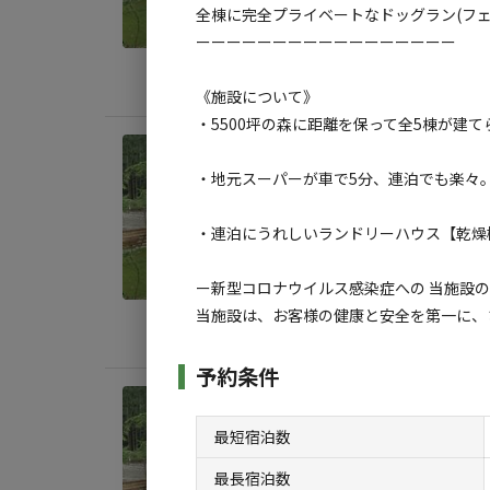
AC
全棟に完全プライベートなドッグラン(フェ
ーーーーーーーーーーーーーーーーー
定員
:
4
料金目
《施設について》
・5500坪の森に距離を保って全5棟が建
宿泊
・地元スーパーが車で5分、連泊でも楽々
《◆
空間
・連泊にうれしいランドリーハウス【乾燥機
AC
ー新型コロナウイルス感染症への 当施設
定員
:
4
当施設は、お客様の健康と安全を第一に、
料金目
予約条件
宿泊
《◆
最短宿泊数
ライ
最長宿泊数