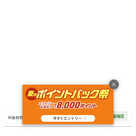
AC電
車両乗り
たき
ペット同
リードフ
花火
喫煙
源
入れ
火
伴
リー
定員
:
4名
面積
:
43m²
寝室
:
1室
寝具
:
4組
浴室
:
1室
30,000
料金目安：
円/
泊
※利用日、人数によって変動する場合があります。
詳細・空き確認
22,000
円/
泊
空室確認
料金見積もり
料金目安
宿泊
トレーラーハウス
《●アメリカン・トレーラー３７Ｆ｜2名用