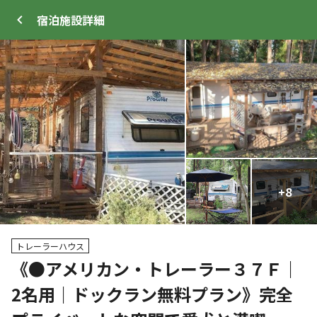
宿泊施設
詳細
ログイン
メニュー
+
+
62
8
トップ
サイト・宿泊施設
キャンプ場情報
トレーラーハウス
《●アメリカン・トレーラー３７Ｆ｜
クーポン利用可
2名用｜ドックラン無料プラン》完全
WEB予約可能
宿泊施設
12
人