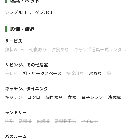
め。 各棟が独立、完全プライベートな空間でリ
寝具・ベッド
す。
ラックスしてください。
シングル
:
1
ダブル
:
1
/
ーーーーーーーーーーーーーーーーーー
ゲストイン八城の杜は「極上の休日」のスタイルが選べる
野趣あふれるカントリースタイル「アメリカントレーラー37F」
設備・備品
食材以外は手ぶらでアウトドア満喫。
２つのステージ
■プレミアム・コテージ
サービス
メインベッドはダブル、リビングにセミダブルのソファベッド、
休日こそアウトドアで優雅に過ごす２棟
無料Wi-Fi
朝食あり
夕食あり
キャンプ道具一式レンタル
小部屋にシングルの組合せです。
●プレミアムコテージＷｅｓｔ
すべて表示する
●プレミアムコテージＥａｓｔ
リビング、その他居室
お風呂はシャワーのみになります。
テレビ
机・ワークスペース
掃除用具
窓あり
畳
トイレはしっかり水洗ウォシュレット付き。
■カジュアルスタイル
このキャンプ場の特徴
キッチン、ダイニング
アウトドアを気軽に楽しむ３棟
ゆったりお風呂に入りたいという方には、妙義山の中腹から関東
ロケーション
キッチン
コンロ
調理器具
食器
電子レンジ
冷蔵庫
平野が一望の日帰り温泉「もみじの湯」と、温泉マーク♨発祥の
●カジュアル・コテージ
地、磯部温泉「恵みの湯」がお湯の良さで人気です。（どちらも
●アメリカン３７Ｆ
林間
ランドリー
車で5分、入浴料520円）
●コーチマン
洗剤
洗濯機
乾燥機
洗濯物干し
アイロン
標高
309m
バスルーム