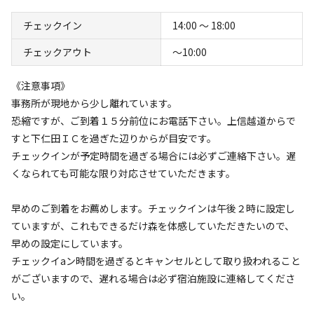
#
ドッグラン
#
初心者歓迎
#
カップルにおすすめ
チェックイン
14:00 〜 18:00
#
サイクリング
#
ドローンOK
#
手ぶらキャンプ
チェックアウト
〜10:00
#
ファミリーにおすすめ
#
釣り
#
グループにおすすめ
#
虫捕り
#
レンタサイクル
#
レンタルあり
《注意事項》
#
ソロにおすすめ
#
絶景
#
携帯電波あり
#
無料Wi-Fi
事務所が現地から少し離れています。
恐縮ですが、ご到着１５分前位にお電話下さい。上信越道からで
すと下仁田ＩＣを過ぎた辺りからが目安です。
キャンペーン
チェックインが予定時間を過ぎる場合には必ずご連絡下さい。遅
くなられても可能な限り対応させていただきます。
早めのご到着をお薦めします。チェックインは午後２時に設定し
ていますが、これもできるだけ森を体感していただきたいので、
早めの設定にしています。
チェックイaン時間を過ぎるとキャンセルとして取り扱われること
がございますので、遅れる場合は必ず宿泊施設に連絡してくださ
い。