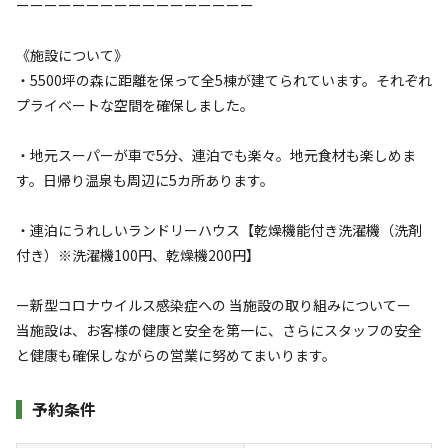
ーーーーーーーーーーーーーーーーー
※利用日、人数によって変動する場合があります。
《施設について》
詳細・空き確認
・5500坪の森に距離を保って全5棟が建てられています。それぞれ
プライベートな空間を確保しました。
・地元スーパーが車で5分、連泊でも楽々。地元食材も楽しめま
す。日帰り温泉も周辺に5カ所あります。
・連泊にうれしいランドリーハウス【乾燥機能付き洗濯機（洗剤
付き）※洗濯機100円、乾燥機200円】
宿泊
コテージ
ー新型コロナウイルス感染症への 当施設の取り組みについてー
《◆プレミアムコテージEAST｜3名用｜ドッ
当施設は、お客様の健康と安全を第一に、さらにスタッフの安全
クラン無料プラン》完全プライベートな空間
と健康も確保しながらの営業に努めてまいります。
で愛犬と満喫
予約条件
AC電
車両乗り
たき
ペット同
リードフ