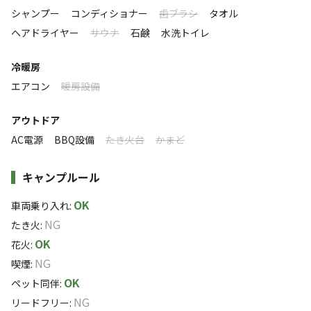
シャンプー
コンディショナー
歯ブラシ
タオル
雰囲気
ヘアドライヤー
サウナ
石鹸
水洗トイレ
まったり
ワイワイ
冷暖房
落ち着く
にぎやか
エアコン
暖房設備
利用者層
アウトドア
ソロ
カップル
グループ
ファミリー
AC電源
BBQ設備
たき火台
かまど
15
%
35
%
15
%
35
%
保護犬出身や超ビビりなわんこ、他のわんこが苦手、パブリ
キャンプルール
ックのドッグランは嫌いといったわんこもプライベートガー
デンで安心して過ごせます。
OK
車両乗り入れ
:
にゃんこも受け入れOK。
NG
たき火
:
ご希望に応じて３段のにゃんこ用ケージもご用意できます。
OK
花火
:
わんこ用のケージもご用意できます。
NG
喫煙
:
予約時にお申し出ください。
OK
ペット同伴
:
NG
特徴タグ
リードフリー
: