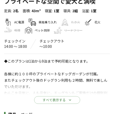
プライベートな空間で愛犬と満喫
ゲスト・イン 八城の杜
定員
:
2名
面積
:
43m²
寝室
:
1室
寝具
:
2組
浴室
:
1室
〒379-0225
群馬県
安中市
松井田町八城上大見山1559-6
Googleマップで見る
AC電源
車両乗り入れ
たき火
花火
喫煙
ペット同伴
リードフリー
温浴施設
ドッグラン
チェックイン
チェックアウト
水洗トイレ
ゴミ捨て場
14:00 〜 18:00
〜10:00
給湯設備
コインランドリー
◆このプランは1泊から9泊まで予約可能となります。
駐車場
各棟に約１００坪のプライベートなドッグガーデンが付属。
※詳しくは「
キャンプ場情報
」をご確認ください。
またチェックアウト後のドッグラン利用も２時間、無料で楽しん
でいただけます。
５千坪の森に全５棟のトレーラーハウス、コテ
わんこを元気に、人も元気に。ドッグランもご家族だけの個別利
ージだけが点在する自然豊かな空間。全棟が専
用となっています。
すべて表示する
用ドッグガーデンに直結。 360度 森に囲まれた
（全５区画は各区画４００平米以上）
プライベートガーデンで、森の空気を独り占
年末年始、GW、お盆、年末年始などは連泊からご予約となりま
施設詳細