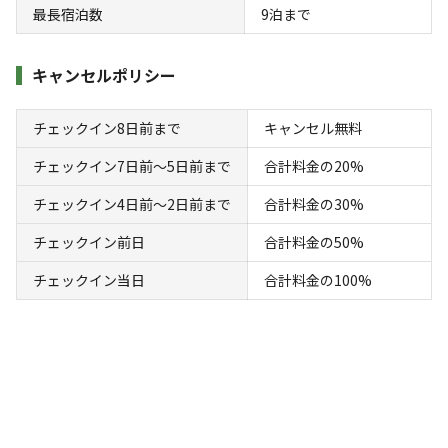
花火
喫煙
源
入れ
火
伴
リー
最長宿泊数
9
泊まで
定員
:
3名
面積
:
60m²
寝室
:
2室
寝具
:
4組
浴室
:
2室
39,000
料金目安：
円/
泊
キャンセルポリシー
※利用日、人数によって変動する場合があります。
チェックイン8日前まで
キャンセル無料
詳細・空き確認
チェックイン7日前〜5日前まで
合計料金の20%
チェックイン4日前〜2日前まで
合計料金の30%
チェックイン前日
合計料金の50%
チェックイン当日
合計料金の100%
宿泊
コテージ
《◆プレミアムコテージEAST｜3名用｜連泊
プラン》完全プライベート空間で極上里山休