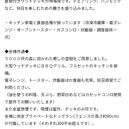
屋根付きウッドデッキが特等席です。チェアリング、ハンモック
など、休日を楽しむための趣きを盛り込みました。
・キッチン家電と食器各種が揃っています（冷凍冷蔵庫・電子レ
ンジ・オーブントースター・ガスコンロ・炊飯器・調理器具一
式）
◆全棟共通◆
５０００坪の森に抱かれた癒しの空間をご用意しました。
宿泊
コテージ
大型ウッドデッキにＢＢＱグリル、フルセットのキッチンを装
《◆プレミアムコテージEAST｜2名用｜連泊
備。
プラン》完全プライベート空間で極上里山休
電子レンジ、トースター、炊飯器ほか食器も充実。別荘感覚でご
利用ください。
日
（油を使うお料理、天ぷら、野菜炒めなどはカセットコンロ使用
で屋外でお願いいたします）
AC電
車両乗り
たき
ペット同
リードフ
花火
喫煙
源
入れ
火
伴
リー
また全室禁煙です、喫煙は室外、デッキのみ可です。
全棟に完全プライベートなドッグラン(フェンスの高さ約90cm）
定員
:
2名
面積
:
60m²
寝室
:
2室
寝具
:
4組
浴室
:
2室
が付属しています（それぞれ300平米超えです）。
34,000
料金目安：
円/
泊