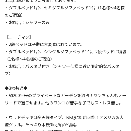
木陰に隠れるように設置しております。
・ダブルベッド1台、セミダブルソファベッド1台（1名様～4名様
のご宿泊）
・お風呂：シャワーのみ。
【コーチマン】
宿泊
コテージ
・2段ベッドは子供に大変喜ばれています。
《◆プレミアムコテージEAST｜2名用｜ドッ
・ダブルベッド1台、シングルソファベッド1台、2段ベッドに寝袋
クラン無料プラン》完全プライベートな空間
（1名様～4名様のご宿泊）
・お風呂：バスタブ付き（シャワー仕様に近い限定的なバスタ
で愛犬と満喫
ブ）
AC電
車両乗り
たき
ペット同
リードフ
花火
喫煙
◆3棟共通◆
源
入れ
火
伴
リー
・約200平米のプライベートなガーデンを独占！ワンちゃんもノー
定員
:
2名
面積
:
60m²
寝室
:
2室
寝具
:
4組
浴室
:
1室
リードで過ごせます。他のワンコが苦手な子でもストレス無し。
34,000
料金目安：
円/
泊
※利用日、人数によって変動する場合があります。
・ウッドデッキは全天候タイプ、BBQに対応可能！アメリカ製大
型グリル。たっぷり木炭3kg/泊が付属。
詳細・空き確認