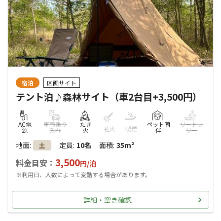
宿泊
区画サイト
テント泊♪森林サイト（車2台目+3,500円）
AC電
車両乗り
たき
ペット同
リードフ
花火
喫煙
源
入れ
火
伴
リー
地面
:
定員
:
10名
面積
:
35m²
土
3,500
料金目安：
円/
泊
※利用日、人数によって変動する場合があります。
詳細・空き確認