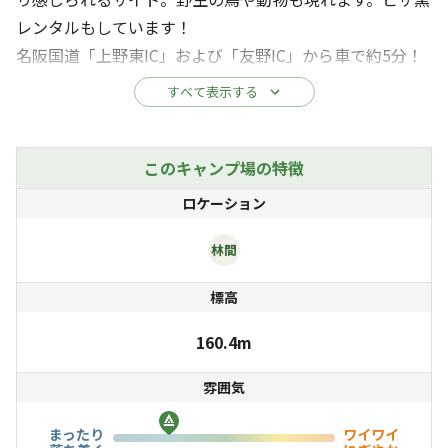
レンタルもしています！
名阪国道「上野東IC」および「友野IC」から車で約5分！
近くにイオンタウンやコンビニもあり、食材の買い出しに
すべて表示する
も便利な好立地♪三重県上野森林公園へも徒歩圏内で行け
るので、周辺の自然歩きも満喫していただけます。
仮設トイレは男女別で、2022年設置で清潔！コインシャ
このキャンプ場の特徴
ワーもあります。近くの温泉施設へも車で7分でアクセス
ロケーション
可能でオススメ☆
Wi-Fi完備。
林間
一日数組限定なので、のびのびと楽しんでいただけます♪
標高
ファミリーはもちろん、自然を独り占めできるソロキャン
プにもオススメ☆
160.4m
雰囲気
まったり
ワイワイ