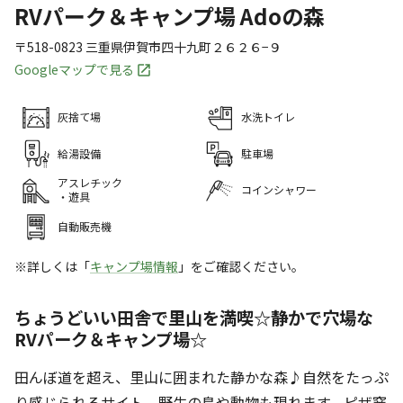
RVパーク＆キャンプ場 Adoの森
〒518-0823
三重県
伊賀市
四十九町２６２６−９
Googleマップで見る
灰捨て場
水洗トイレ
給湯設備
駐車場
アスレチック
コインシャワー
・遊具
自動販売機
※詳しくは「
キャンプ場情報
」をご確認ください。
ちょうどいい田舎で里山を満喫☆静かで穴場な
RVパーク＆キャンプ場☆
田んぼ道を超え、里山に囲まれた静かな森♪自然をたっぷ
り感じられるサイト。野生の鳥や動物も現れます。ピザ窯