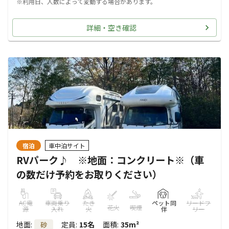
※利用日、人数によって変動する場合があります。
詳細・空き確認
宿泊
車中泊サイト
RVパーク♪ ※地面：コンクリート※（車
の数だけ予約をお取りください）
AC電
車両乗り
たき
ペット同
リードフ
花火
喫煙
源
入れ
火
伴
リー
地面
:
定員
:
15名
面積
:
35m²
砂