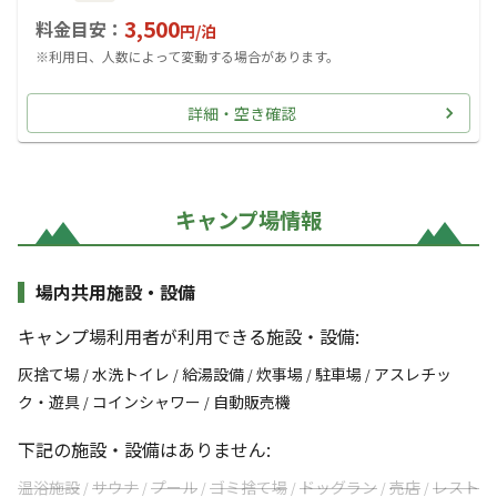
3,500
料金目安：
円/
泊
※利用日、人数によって変動する場合があります。
詳細・空き確認
キャンプ場情報
場内共用施設・設備
キャンプ場利用者が利用できる施設・設備:
灰捨て場
水洗トイレ
給湯設備
炊事場
駐車場
アスレチッ
/
/
/
/
/
ク・遊具
コインシャワー
自動販売機
/
/
下記の施設・設備はありません:
温浴施設
サウナ
プール
ゴミ捨て場
ドッグラン
売店
レスト
/
/
/
/
/
/