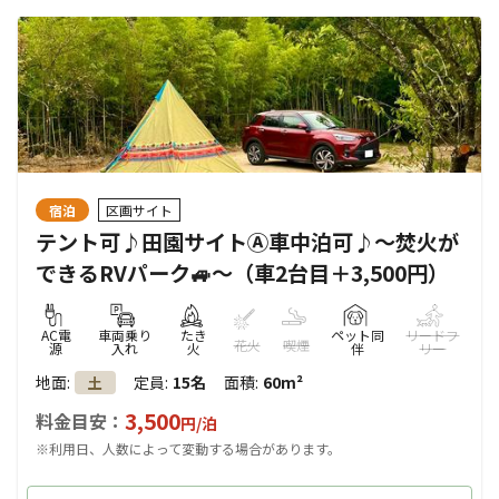
宿泊
区画サイト
テント可♪田園サイトⒶ車中泊可♪～焚火が
できるRVパーク🚙～（車2台目＋3,500円）
AC電
車両乗り
たき
ペット同
リードフ
花火
喫煙
源
入れ
火
伴
リー
地面
:
定員
:
15名
面積
:
60m²
土
3,500
料金目安：
円/
泊
※利用日、人数によって変動する場合があります。