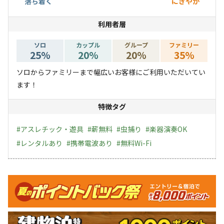
落ち着く
にぎやか
利用者層
ソロ
カップル
グループ
ファミリー
25
%
20
%
20
%
35
%
ソロからファミリーまで幅広いお客様にご利用いただいてい
ます！
特徴タグ
#
アスレチック・遊具
#
薪無料
#
虫捕り
#
楽器演奏OK
#
レンタルあり
#
携帯電波あり
#
無料Wi-Fi
キャンペーン