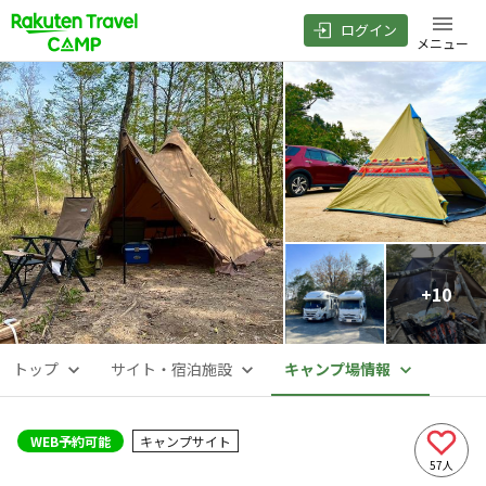
ログイン
メニュー
+
10
トップ
サイト・宿泊施設
キャンプ場情報
WEB予約可能
キャンプサイト
57
人