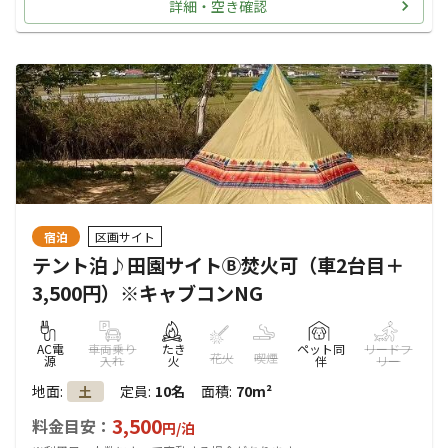
詳細・空き確認
宿泊
区画サイト
テント泊♪田園サイトⒷ焚火可（車2台目＋
3,500円）※キャブコンNG
AC電
車両乗り
たき
ペット同
リードフ
花火
喫煙
源
入れ
火
伴
リー
地面
:
定員
:
10名
面積
:
70m²
土
3,500
料金目安：
円/
泊