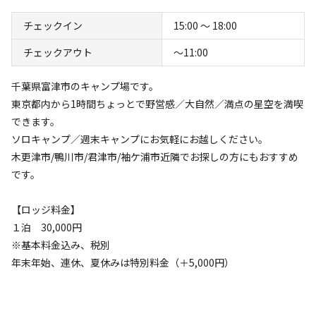
チェックイン
15:00 〜 18:00
チェックアウト
〜11:00
千葉県富津市のキャンプ場です。
空き状況検索
東京都内から1時間ちょっとで野営感／大自然／満点の星空を満喫
できます。
利用タイプ
ソロキャンプ／週末キャンプにお気軽にお越しください。
宿泊
日帰り
木更津市/鴨川市/君津市/袖ケ浦市近隣でお探しの方にもおすすめ
です。
チェックイン
チェックアウト
【ロッジ料金】
利用人数
１泊 30,000円
※基本料金込み、税別
検索対象
年末年始、連休、夏休みは特別料金（＋5,000円）
検索