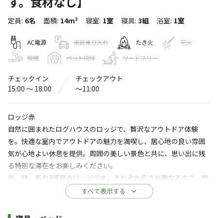
す。食材なし】
BonfireBase 富津キャンプビレッジ
定員
:
6名
面積
:
14m²
寝室
:
1室
寝具
:
3組
浴室
:
1室
〒299-1742
千葉県
富津市
豊岡３８９０
Googleマップで見る
AC電源
車両乗り入れ
たき火
花火
喫煙
ペット同伴
リードフリー
灰捨て場
水洗トイレ
チェックイン
チェックアウト
ゴミ捨て場
給湯設備
15:00 〜 18:00
〜11:00
駐車場
売店
ロッジ赤
コインシャワー
自動販売機
自然に囲まれたログハウスのロッジで、贅沢なアウトドア体験
を。快適な室内でアウトドアの魅力を満喫し、居心地の良い雰囲
※詳しくは「
キャンプ場情報
」をご確認ください。
気が心地よい休息を提供。周囲の美しい景色と共に、思い出に残
る特別な滞在をお楽しみください。
都心から1時間ちょっとで来れる棚田を生かした
赤、緑、青の3種類のロッジです。それぞれ広さが異なるので、使
フィールドの自然を満喫できるキャンプ場です。
用人数に合わせてお選びください。全棟、トイレ・バス(アミニテ
すべて表示する
夜は満天の星空をお楽しみ下さい。
ィ付き)/冷暖房/冷蔵庫完備です。
施設詳細