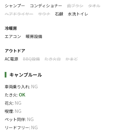
シャンプー
コンディショナー
歯ブラシ
タオル
利用者層
ヘアドライヤー
サウナ
石鹸
水洗トイレ
ソロ
カップル
グループ
ファミリー
冷暖房
10
%
25
%
25
%
40
%
エアコン
暖房設備
特徴タグ
アウトドア
#
上級者向け
#
初心者歓迎
#
直火OK
#
カップルにおすすめ
AC電源
BBQ設備
たき火台
かまど
#
サイクリング
#
手ぶらキャンプ
#
ファミリーにおすすめ
#
グループにおすすめ
#
虫捕り
#
レンタルあり
キャンプルール
#
ソロにおすすめ
#
天体観測
#
星空撮影
#
携帯電波あり
NG
車両乗り入れ
:
OK
たき火
:
キャンペーン
NG
花火
:
NG
喫煙
:
NG
ペット同伴
:
NG
リードフリー
: