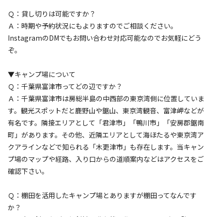
花火
喫煙
源
入れ
火
伴
リー
Ｑ：貸し切りは可能ですか？
地面
:
定員
:
4名
砂利
Ａ：時期や予約状況にもよりますのでご相談ください。
4,000
料金目安：
円/
泊
InstagramのDMでもお問い合わせ対応可能なのでお気軽にどう
※利用日、人数によって変動する場合があります。
ぞ。
詳細・空き確認
▼キャンプ場について
Ｑ：千葉県富津市ってどの辺ですか？
Ａ：千葉県富津市は房総半島の中西部の東京湾側に位置していま
す。観光スポットだと鹿野山や鋸山、東京湾観音、富津岬などが
有名です。隣接エリアとして「君津市」「鴨川市」「安房郡鋸南
町」があります。その他、近隣エリアとして海ほたるや東京湾ア
クアラインなどで知られる「木更津市」も存在します。当キャン
プ場のマップや経路、入り口からの道順案内などはアクセスをご
確認下さい。
宿泊
区画サイト
3-1 オートサイト(砂利)※大人のみ入力。
Ｑ：棚田を活用したキャンプ場とありますが棚田ってなんです
か？
子供は現地精算。※車2台目から追加料金