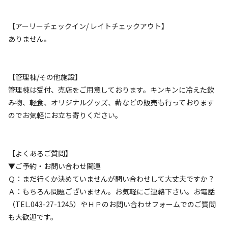
4,000
料金目安：
円/
泊
※利用日、人数によって変動する場合があります。
【アーリーチェックイン/ レイトチェックアウト】
ありません。
詳細・空き確認
【管理棟/その他施設】
管理棟は受付、売店をご用意しております。キンキンに冷えた飲
み物、軽食、オリジナルグッズ、薪などの販売も行っております
のでお気軽にお立ち寄りください。
【よくあるご質問】
▼ご予約・お問い合わせ関連
宿泊
フリーサイト
Ｑ：まだ行くか決めていませんが問い合わせして大丈夫ですか？
2-1 フリーサイト/テント大1張 ※車2台か
Ａ：もちろん問題ございません。お気軽にご連絡下さい。お電話
ら追加料金
（TEL.043-27-1245）やＨＰのお問い合わせフォームでのご質問
も大歓迎です。
AC電
車両乗り
たき
ペット同
リードフ