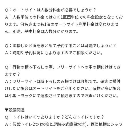
宿泊
区画サイト
Ｑ：オートサイトは人数分料金が必要でしょうか？
3-1 オートサイト(砂利・120㎡) ※車2台
Ａ：人数単位での料金ではなく1区画単位での料金設定となってお
目から追加料金 【年末年始・GW・夏休
ります。何名さまでも1泊のオートサイト利用料金は変わりませ
み】
ん。別途、基本料金は人数分かかります。
Ｑ：隣接した区画をまとめて予約することは可能でしょうか？
AC電
車両乗り
たき
ペット同
リードフ
花火
喫煙
源
入れ
火
伴
リー
Ａ：時期や予約状況にもよりますのでご相談ください。
地面
:
定員
:
15名
面積
:
120m²
砂利
Ｑ：荷物の積み下ろしの際、フリーサイトへの車の横付けはでき
7,500
料金目安：
円/
泊
ますか？
※利用日、人数によって変動する場合があります。
Ａ：フリーサイトは荷下ろしのみ横づけは可能です。確実に横付
けしたい場合はオートサイトをご利用ください。荷物が多い場合
詳細・空き確認
は小型トラックにて運搬させて頂きますのでお声がけください。
▼設備関連
Ｑ：トイレはいくつありますか？どんなトイレですか？
Ａ：仮設トイレ2つ (水栓と足踏み式簡易水洗)、管理棟横にシャワ