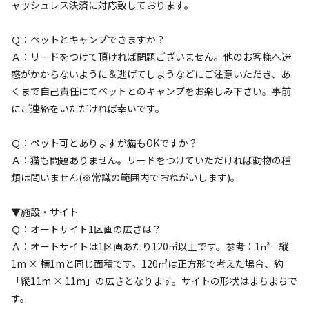
3-1 オートサイト(砂利・120㎡) ※車2台
ャッシュレス決済に対応致しております。
目から追加料金
Ｑ：ペットとキャンプできますか？
Ａ：リードをつけて頂ければ問題ございません。他のお客様へ迷
AC電
車両乗り
たき
ペット同
リードフ
花火
喫煙
源
入れ
火
伴
リー
惑がかからないように＆逃げてしまうなどにご注意いただき、あ
くまで自己責任にてペットとのキャンプをお楽しみ下さい。事前
地面
:
定員
:
15名
面積
:
120m²
砂利
にご連絡をいただければ幸いです。
6,500
料金目安：
円/
泊
※利用日、人数によって変動する場合があります。
Ｑ：ペット可とありますが猫もOKですか？
Ａ：猫も問題ありません。リードをつけていただければ動物の種
詳細・空き確認
類は問いません(※常識の範囲内でおねがいします)。
▼施設・サイト
Ｑ：オートサイト1区画の広さは？
Ａ：オートサイトは1区画あたり120㎡以上です。参考：1㎡＝縦
1m × 横1mと同じ面積です。120㎡は正方形で考えた場合、約
「縦11m × 11m」の広さとなります。サイトの形状はまちまちで
す。