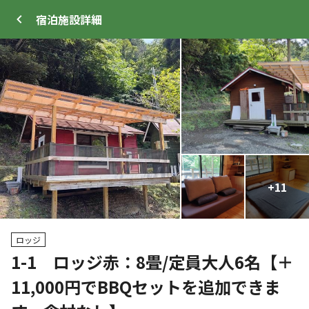
宿泊施設
詳細
ログイン
メニュー
+
+
11
13
トップ
サイト・宿泊施設
キャンプ場情報
ロッジ
1-1 ロッジ赤：8畳/定員大人6名【＋
クーポン利用可
11,000円でBBQセットを追加できま
WEB予約可能
キャンプサイト
94
人
宿泊施設