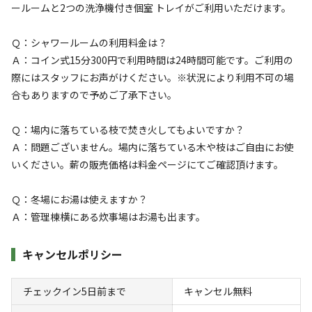
ールームと2つの洗浄機付き個室 トレイがご利用いただけます。
Ｑ：シャワールームの利用料金は？
Ａ：コイン式15分300円で利用時間は24時間可能です。ご利用の
宿泊
区画サイト
際にはスタッフにお声がけください。※状況により利用不可の場
4-1 オートサイトbonfirebaseTOZURA
合もありますので予めご了承下さい。
Ｑ：場内に落ちている枝で焚き火してもよいですか？
AC電
車両乗り
たき
ペット同
リードフ
花火
喫煙
源
入れ
火
伴
リー
Ａ：問題ございません。場内に落ちている木や枝はご自由にお使
地面
:
定員
:
10名
面積
:
80m²
砂利
いください。薪の販売価格は料金ページにてご確認頂けます。
7,500
料金目安：
円/
泊
Ｑ：冬場にお湯は使えますか？
※利用日、人数によって変動する場合があります。
Ａ：管理棟横にある炊事場はお湯も出ます。
詳細・空き確認
キャンセルポリシー
宿泊施設（
3
件）
チェックイン5日前まで
キャンセル無料