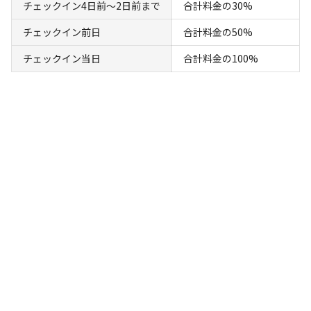
チェックイン4日前〜2日前まで
合計料金の30%
チェックイン前日
合計料金の50%
チェックイン当日
合計料金の100%
宿泊
ロッジ
1-1 ロッジ赤：8畳/定員大人6名【＋
11,000円でBBQセットを追加できます。食
材なし】
AC電
車両乗り
たき
ペット同
リードフ
花火
喫煙
源
入れ
火
伴
リー
定員
:
6名
面積
:
14m²
寝室
:
1室
寝具
:
3組
浴室
:
1室
39,000
料金目安：
円/
泊
※利用日、人数によって変動する場合があります。