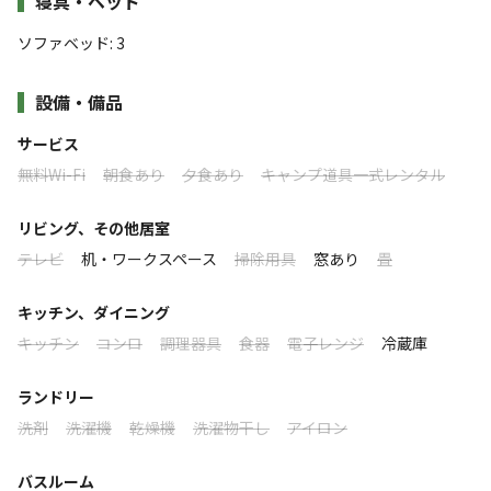
寝具・ベッド
まだまだ未完成な部分もありますが、日々サイト、施設も
当キャンプ場の特徴と利用メリット
アップグレードしております。ソロの方にお勧めなフリー
ソファベッド
:
3
✅ 都内、都心から１時間ちょっとで楽しめる！
サイト、アドベンチャーサイト、グループやファミリーに
✅ 通年営業／季節問わずキャンプできます！
お勧めなオートサイト、ロッジもご用意しました。
設備・備品
✅ ひと気のない山間のひっそりした林間サイト！
✅ 山に囲まれているので風が比較的少なく焚き火がしやすい！
サービス
✅ 周りに灯りがないので星空がきれい！
このキャンプ場の特徴
無料Wi-Fi
朝食あり
夕食あり
キャンプ道具一式レンタル
✅ 棚田の段差を活用してサイト区画分け！
✅ 状況によっては当日予約も可能！（要お電話で）
ロケーション
リビング、その他居室
✅ ペット不可
テレビ
机・ワークスペース
掃除用具
窓あり
畳
✅ 「docomo」の電波あり
高台
湖
キッチン、ダイニング
標高
キッチン
コンロ
調理器具
食器
電子レンジ
冷蔵庫
154m
ランドリー
雰囲気
洗剤
洗濯機
乾燥機
洗濯物干し
アイロン
まったり
ワイワイ
バスルーム
落ち着く
にぎやか