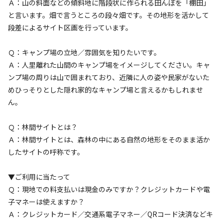
Ａ：山の斜面などの傾斜地に階段状に作られる田んぼを「棚田」
と言います。畑で言うところの段々畑です。その地形を活かして
AC電
車両乗り
たき
ペット同
リードフ
花火
喫煙
源
入れ
火
伴
リー
段差によるサイト区画を行っています。
地面
:
定員
:
15名
面積
:
250m²
砂利
Ｑ：キャンプ場の立地／雰囲気を知りたいです。
7,500
料金目安：
円/
泊
Ａ：人里離れた山間のキャンプ場をイメージしてください。キャ
※利用日、人数によって変動する場合があります。
ンプ場の周りは山で囲まれており、近隣に人の姿や民家がないた
めひっそりとした隠れ家的なキャンプ場と言えるかもしれませ
詳細・空き確認
ん。
Ｑ：林間サイトとは？
Ａ：林間サイトとは、森林の中にある自然の地形をそのまま活か
したサイトの呼称です。
▼ご利用に当たって
Ｑ：現地での料支払いは現金のみですか？クレジットカードや電
子マネーは使えますか？
宿泊
区画サイト
Ａ：クレジットカード／交通系電子マネー／QRコード決済などキ