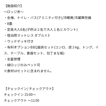
【施設紹介】
～ロッジ赤～
・全棟、トイレ・バス(アミニティ付き)/冷暖房/冷蔵庫完備
キャンプサイト（
6
件）
・8畳
・定員大人6名(子供は２名で大人１名とカウント)
・宿泊用マットレス ダブル×3
・ウッドデッキ付き
・有料オプションBBQ器具セット(コンロ、炭３kg、トング、イ
ス、テーブル、食器セット、包丁まな板)
・全室禁煙
・緑ロッジのみペット可
宿泊
フリーサイト
※食材はセットに含まれません。
1-1 フリーサイト/テント小1張 ※車2台目
から追加料金
【チェックイン/ チェックアウト】
AC電
車両乗り
たき
ペット同
リードフ
チェックイン 15:00～
花火
喫煙
源
入れ
火
伴
リー
チェックアウト ～11:00
地面
:
定員
:
2名
砂利