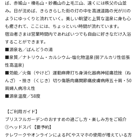
ば、赤城山・榛名山・妙義山の上毛三山、遠くには秩父の山並
宿泊
グランピング
⑤♪料金リニューアル♪《2食付》Smallラ
み。日が沈めば、きらきらした街の灯の中を高速道路の光が川の
ようにゆっくりと流れていく。美しい眺望と上質な温泉に身も心
グジュアリーテント【～2名様】
も癒されて、ここには、ちょっといい時間が流れています。
宿泊者さまは営業時間内であればいつでも自由に好きなだけ入浴
AC電
車両乗り
たき
ペット同
リードフ
花火
喫煙
源
入れ
火
伴
リー
することができます。
■源泉名／ばんどうの湯
定員
:
2名
面積
:
20m²
寝室
:
1室
寝具
:
2組
浴室
:
なし
■泉質／ナトリウム・カルシウム-塩化物温泉(弱アルカリ性低張
50,400
料金目安：
円/
泊
性高温泉)
※利用日、人数によって変動する場合があります。
■効能／火傷（やけど）運動麻痺打ち身消化器病神経痛捻挫（ね
んざ）・挫き（くじき）切り傷筋肉痛関節痛皮膚病痔五十肩・50
詳細・空き確認
肩婦人病冷え性
■源泉温度／58度
クチコミ（
3
件）
【ご利用ガイド】
ブリスフルガーデンのおすすめの過ごし方・楽しみ方をご紹介
①ヘッドスパ 【要予約】
総合評価
2
テレワークやオンラインによるPCやスマホの使用が増えている方