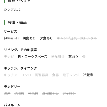
寝具・ベッド
グリゾート
したお肉や群馬の野菜を堪能、澄んだ星空と雲海を眺めながら過
全8室のプライベート空間で、地元食材の本格バーベキュ
シングル
:
2
ごす時間は日常では味わえない特別な時間。
ー
お部屋からは最高の夜景がご覧になれます。
温泉「ばんどうのゆ」、雲海の絶景をひとつの滞在で
設備・備品
そんな素敵な空間を大切なあの方と過ごしてみてはいかがでしょ
すべて表示する
関越道「渋川伊香保IC」より約10分
うか？
サービス
無料Wi-Fi
朝食あり
夕食あり
キャンプ道具一式レンタル
【定員】
◇テント
このキャンプ場の特徴
1～2名
テントルームは全5種・8部屋あります。
ロケーション
リビング、その他居室
※幼児0〜5歳は宿泊可（お一人様まで）エクストラベットは使用
シーンに応じてお選びいただけます。
テレビ
机・ワークスペース
掃除用具
窓あり
畳
できません。
高台
◇食事
キッチン、ダイニング
【ベッド数】
標高
プライベートキッチンで群馬の大自然が育んだ食材を調理
キッチン
コンロ
調理器具
食器
電子レンジ
冷蔵庫
シングル2台
できます。
197.5m
ランドリー
厳選した旬の食材や調理器具はすべて準備しておりますの
※お子様がいらっしゃる場合のご予約時のお願い※
洗剤
洗濯機
乾燥機
洗濯物干し
アイロン
雰囲気
【備考欄】に年齢ごとの人数をご記入ください。
で、手ぶらで本格的なバーベキューをお楽しみいただけま
例：小学生●人、幼児（0～5歳）●人
す。
まったり
ワイワイ
バスルーム