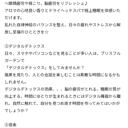
へ眼精疲労や肩こり、脳疲労をリフレッシュ♪
自然・環境・雰囲気
3
アロマの心地良い香りとドライヘッドスパで極上睡眠を体感いた
管理
3
だけます。
設備
1
乱れた自律神経のバランスを整え、日々の疲れやストレスから解
アクセスのよさ
3
放し至福のひとときを☆
5人で予約したのにベッドが4つしかありませんでし
②デジタルデトックス
た。

日々、スマホやパソコンなどを見ることが多い人は、ブリスフル
ガーデンで
犬用のケージがあるせいでしょうか？

「デジタルデトックス」をしてみませんか？
風景を見たり、人との会話を楽しむことは素敵な時間になるかも
しれません。
5人がくつろげるソファや椅子がなく、床に座るしかな
デジタルデトックスの効果、、、脳の疲労がとれる、睡眠の質が
く、床に敷物もないので、寒かったです。

向上する、時間にゆとりが生まれるときにはデジタル機器から離
れ、自然に触れて、自分を見つめ直す時間を作ってみてはいかが
また、BBQス
...もっと見る
でしょうか？
同伴者
ファミリー
利用日
2026年03月23日
③音楽