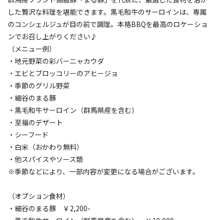
した贅沢な料理を堪能できます。黒毛和牛のサーロインは、専属
のコンシェルジュが目の前で調理。本格BBQを最高のロケーショ
宿泊施設（
5
件）
ンでお召し上がりください♪
（メニュー例）
・地元野菜の彩バーニャカウダ
・エビとブロッコリーのアヒージョ
・季節のグリル野菜
・細谷のまる豚
・黒毛和牛サーロイン（群馬県産を含む）
・至福のデザート
宿泊
グランピング
・シーフード
①♪料金リニューアル♪《2食付》ラグジュ
・白米（おかわり無料）
アリーLargeテント【定員～6名様】
・他スパイスやソース類
※季節などにより、一部内容が変更になる場合がございます。
AC電
車両乗り
たき
ペット同
リードフ
花火
喫煙
源
入れ
火
伴
リー
（オプション食材）
定員
:
6名
面積
:
40m²
寝室
:
1室
寝具
:
4組
浴室
:
なし
・細谷のまる豚 ￥2,200-