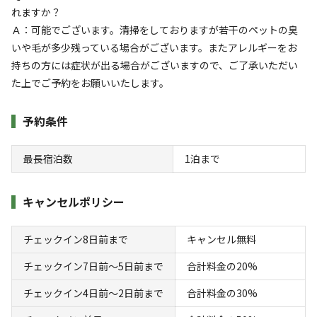
れますか？
+
6
Ａ：可能でございます。清掃をしておりますが若干のペットの臭
いや毛が多少残っている場合がございます。またアレルギーをお
持ちの方には症状が出る場合がございますので、ご了承いただい
同伴者
ファミリー
た上でご予約をお願いいたします。
利用日
2025年07月30日
利用区画
グランピング
予約条件
参考になった
1
最長宿泊数
1
泊まで
キャンセルポリシー
キャンプ場情報
チェックイン8日前まで
キャンセル無料
場内共用施設・設備
チェックイン7日前〜5日前まで
合計料金の20%
キャンプ場利用者が利用できる施設・設備:
チェックイン4日前〜2日前まで
合計料金の30%
温浴施設
駐車場
自動販売機
/
/