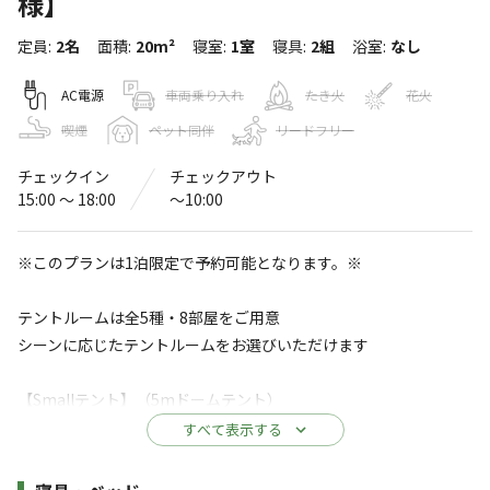
様】
グランピングリゾート群馬BLISSFUL
定員
:
2名
面積
:
20m²
寝室
:
1室
寝具
:
2組
浴室
:
なし
GARDEN（ブリスフル・ガーデン）
〒377-0061
群馬県
渋川市
北橘町下箱田６０５−５
AC電源
車両乗り入れ
たき火
花火
Googleマップで見る
喫煙
ペット同伴
リードフリー
チェックイン
チェックアウト
温浴施設
駐車場
15:00 〜 18:00
〜10:00
自動販売機
※このプランは1泊限定で予約可能となります。※
※詳しくは「
キャンプ場情報
」をご確認ください。
テントルームは全5種・8部屋をご用意
いつもの「現実」からはなれて、 最高の景色と
シーンに応じたテントルームをお選びいただけます
最高の料理を楽しみながら最高の仲間と「ゆら
ぎ」の世界へ… 雲海に馳せる『至福』のひとと
【Smallテント】（5mドームテント）
き
高級ドーム型グランピングリゾート1泊2日
すべて表示する
家族や夫婦など大切な人と特別な時間を___。
群馬・渋川市の高台に佇む、手ぶらで泊まれるグランピン
1-2名様まで可能なプランとなり地元の和牛や高級豚肉をはじめと
施設詳細