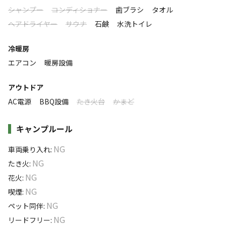
落ち着く
にぎやか
シャンプー
コンディショナー
歯ブラシ
タオル
◇温泉
ヘアドライヤー
サウナ
石鹸
水洗トイレ
利用者層
「ばんどうのゆ」
その昔、相模国の足柄山・箱根山以東を坂東（ばんどう）
ソロ
カップル
グループ
ファミリー
冷暖房
10
%
30
%
30
%
30
%
と呼んでいました。
エアコン
暖房設備
利根川は坂東随一の河川であり、「坂東太郎」と呼ばれて
特徴タグ
きました。
アウトドア
「ばんどうのゆ」は、その坂東太郎の流れを見下ろす高台
AC電源
BBQ設備
たき火台
かまど
#
初心者歓迎
#
カップルにおすすめ
#
手ぶらキャンプ
にあります。
#
ファミリーにおすすめ
#
グループにおすすめ
#
温泉
源泉から見渡せば、赤城山・榛名山・妙義山の上毛三山、
キャンプルール
#
夜景
#
レンタルあり
#
絶景
#
星空撮影
#
無料Wi-Fi
遠くには秩父の山並み。日が沈めば、きらきらした街の
NG
車両乗り入れ
:
灯。
キャンペーン
NG
たき火
:
美しい眺望と上質な温泉に身も心も癒されて、ちょっとい
NG
花火
:
い時間が流れています
NG
喫煙
:
NG
ペット同伴
:
NG
リードフリー
: