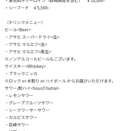
・黒毛和牛サーロイン（群馬県産を含む） ￥10,000-
135,000
料金目安：
円/
泊
・シーフード ￥5,500-
※利用日、人数によって変動する場合があります。
（ドリンクメニュー）
詳細・空き確認
ビール<Beer>
・アサヒ スーパードライ<生>
・アサヒ マルエフ<生>
・アサヒ マルエフ<黒生>
※ノンアルコールビールもございます。
ウイスキー<Whiskey>
・ブラックニッカ
※ロック or 水割り or ハイボール からお選びいただけます。
サワー/酎ハイ<Sour/Chuhai>
宿泊
グランピング
・レモンサワー
②♪料金リニューアル♪《2食付》ワンちゃ
・グレープフルーツサワー
んと一緒Largeテント【定員～6名様】
・シークワーサーサワー
・カルピスサワー
AC電
車両乗り
たき
ペット同
リードフ
・巨峰サワー
花火
喫煙
源
入れ
火
伴
リー