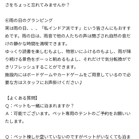
さをちょっと忘れてみませんか？
参考になった
0
⑥雨の日のグランピング
実は雨の日、、、「私インドア派です」という皆さんにもおすす
めです。雨の日は、雨音で他の人たちの声は閉ざされ自然の音だ
総合評価
5
けの静かな時間を満喫できます。
自然・環境・雰囲気
4
ゆっくり読書を楽しむもよし、物思いにふけるのもよし、雨が降
管理
5
り続ける景色をボーっと眺めるもよし、それだけで気分転換がで
設備
5
きリフレッシュすることができます。
施設内にはボードゲームやカードゲームをご用意しているので必
アクセスのよさ
4
要な方はスタッフにお声掛けください♪
スタッフの方の説明が丁寧で荷物まで持って頂けまし
【よくある質問】
た。施設もしっかり整備されていて気持ちよく利用でき
Ｑ：ペットも一緒に泊まれますか？
ました。またご飯の量もたくさんあるので、男性団体で
Ａ：可能でございます。ペット専用のテントのご予約をお願いい
も満足できると思います。ぜひまた利用させて頂きたく
たします。
思
...もっと見る
Ｑ：ペット棟しか空いていないのですがペットがいなくても泊ま