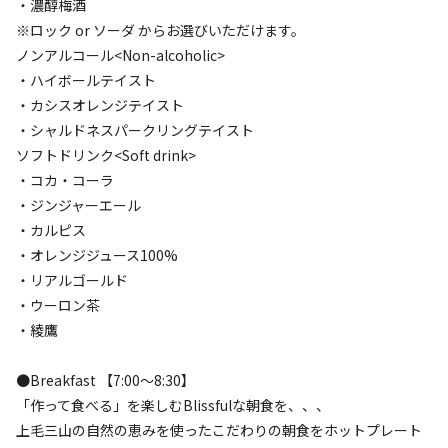
・濃醇梅酒
AC電
車両乗り
たき
ペット同
リードフ
※ロック or ソーダ からお選びいただけます。
花火
喫煙
源
入れ
火
伴
リー
ノンアルコール<Non-alcoholic>
定員
:
2名
面積
:
20m²
寝室
:
1室
寝具
:
2組
浴室
:
なし
・ハイボールテイスト
54,880
料金目安：
円/
泊
・カシスオレンジテイスト
※利用日、人数によって変動する場合があります。
・シャルドネスパークリングテイスト
ソフトドリンク<Soft drink>
詳細・空き確認
・コカ・コーラ
・ジンジャーエール
・カルピス
・オレンジジュース100%
・リアルゴールド
・ウーロン茶
・綾鷹
●Breakfast 【7:00～8:30】
「作って食べる」を楽しむBlissfulな朝食を、、、
宿泊
グランピング
上毛三山の自然の恵みを使ったこだわりの朝食をホットプレート
④♪料金リニューアル♪《2食付》スタンダ