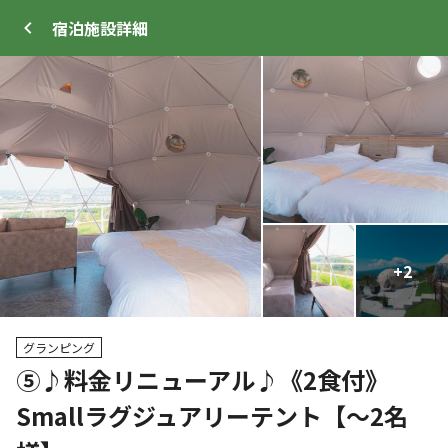
宿泊施設
詳細
ログイン
メニュー
+
+
2
5
プ
サイト・宿泊施設
クチコミ
キャンプ場情報
グランピング
⑤♪料金リニューアル♪《2食付》
クーポン利用可
Smallラグジュアリーテント【～2名
WEB予約可能
宿泊施設
57
人