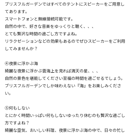
ブリスフルガーデンではすべてのテントにスピーカーをご用意し
利用区画
グランピング
てあります。
スマートフォンと無線接続可能です。
参考になった
1
自然の中で、好きな音楽をゆっくりと聴く、、、
とても贅沢な時間の過ごし方ですよね。
リラクゼーションなどの効果もあるのでぜひスピーカーをご利用
してみませんか？
総合評価
3
自然・環境・雰囲気
3
④夜景に浮かぶ海
管理
3
綺麗な夜景に浮かぶ雲海上を見れば満天の星、、、
設備
3
自然の景色を堪能してください至福の時間を過ごせるでしょう。
アクセスのよさ
3
ブリスフルガーデンでしか味わえない『海』をお楽しみくださ
い。
アウトドアよりかはインドアな感じかと思います！
同伴者
カップル
⑤何もしない
とにかく時間いっぱい何もしないゆったり休むのも贅沢な過ごし
利用日
2025年12月07日
方ですよね？
利用区画
グランピング
綺麗な空気、おいしい料理、夜景に浮かぶ海の中で、日々の忙し