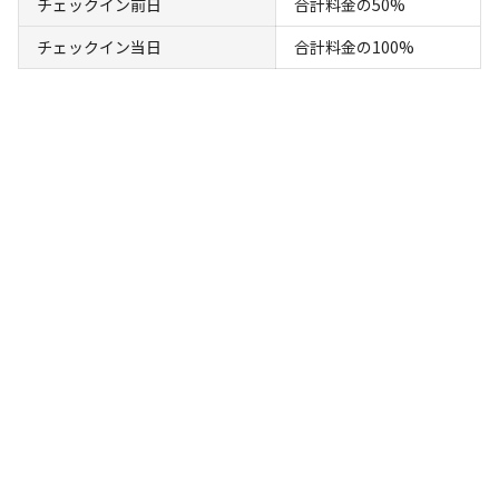
チェックイン前日
合計料金の50%
チェックイン当日
合計料金の100%
タオル、シーツ、石鹸、トイレットペーパー, 歯ブラシ, 机・
ワークスペース, 冷蔵庫, エアコン, 暖房設備, 駐車場込み, 温
泉, 朝食あり, 夕食あり, WIFIネット接続, インターネット, 売
店、自動販売機（有料）, BBQ
下記の施設・設備はありません:
サウナ
プール
炊事場
給湯設備
ゴミ捨て場
灰捨て場
ドッグ
/
/
/
/
/
/
ラン
売店
レストラン・食堂
アスレチック・遊具
コインシャ
/
/
/
/
ワー
コインランドリー
水洗トイレ
/
/
レンタル可能用品
なし
対応決済方法
キャンプ場でお支払いが必要になった際の対応決済方法