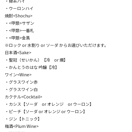
・緑茶ハイ
定員
:
6名
面積
:
40m²
寝室
:
1室
寝具
:
4組
浴室
:
なし
・ウーロンハイ
135,000
料金目安：
焼酎<Shochu>
円/
泊
・<甲類>サザン
※利用日、人数によって変動する場合があります。
・<甲類>一番札
・<甲類>金黒
詳細・空き確認
※ロック or 水割り or ソーダ からお選びいただけます。
日本酒<Sake>
・聖冠（せいかん）【冷 or 燗】
・かんとうのはな 吟醸【冷】
ワイン<Wine>
・グラスワイン赤
・グラスワイン白
カクテル<Cocktail>
・カシス【ソーダ or オレンジ or ウーロン】
宿泊
グランピング
・ピーチ【ソーダ or オレンジ or ウーロン】
③♪料金リニューアル♪《2食付》プレミア
・ジン【トニック】
ムテント【～2名様】
梅酒<Plum Wine>