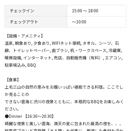
チェックイン
15:00 〜 18:00
チェックアウト
〜10:00
空き状況検索
【設備・アメニティ】
温泉, 朝食あり, 夕食あり, WIFIネット接続, タオル、シーツ、石
利用タイプ
鹸、トイレットペーパー, 歯ブラシ, 机・ワークスペース, 冷蔵庫,
宿泊
日帰り
暖房設備, インターネット, 売店、自動販売機（有料）, エアコン,
駐車場込み, BBQ
チェックイン
チェックアウト
【食事】
利用人数
上毛三山の自然の恵みをお腹いっぱい堪能できる料理。ここでし
か見ることの
検索対象
できない雲海と渋川の夜景とともに、本格的なBBQをお楽しみく
ださい。
●Dinner 【16:30～20:30】
検索
綺麗な夜景と美しい雲海、満天の星に包まれた最高の夜を、、、
群馬産ブランド高級豚「まる豚」を代表に、厳選した食材を活か