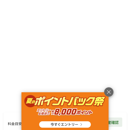
キャンペーン
利用規約
プライバシーポリシー
旅行業約款
旅行条件書
特定商取引法に基づく表記
ヘルプ
運営会社
© Rakuten Group, Inc.
50,400
円/
泊
空室確認
料金見積もり
料金目安
楽天グループ