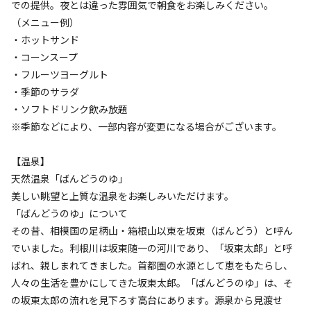
での提供。夜とは違った雰囲気で朝食をお楽しみください。
ードLargeテント【定員～6名様】
（メニュー例）
・ホットサンド
AC電
車両乗り
たき
ペット同
リードフ
・コーンスープ
花火
喫煙
源
入れ
火
伴
リー
・フルーツヨーグルト
定員
:
6名
面積
:
40m²
寝室
:
1室
寝具
:
4組
浴室
:
なし
・季節のサラダ
131,040
料金目安：
円/
泊
・ソフトドリンク飲み放題
※利用日、人数によって変動する場合があります。
※季節などにより、一部内容が変更になる場合がございます。
詳細・空き確認
【温泉】
天然温泉「ばんどうのゆ」
美しい眺望と上質な温泉をお楽しみいただけます。
「ばんどうのゆ」について
その昔、相模国の足柄山・箱根山以東を坂東（ばんどう）と呼ん
でいました。利根川は坂東随一の河川であり、「坂東太郎」と呼
ばれ、親しまれてきました。首都圏の水源として恵をもたらし、
人々の生活を豊かにしてきた坂東太郎。「ばんどうのゆ」は、そ
の坂東太郎の流れを見下ろす高台にあります。源泉から見渡せ