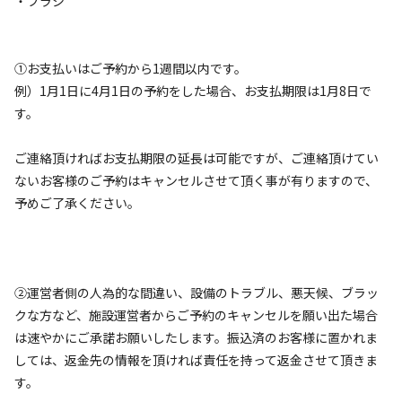
・ブラシ
■グランピングテントプランにバーベキューセットの販売を
始めました。

①お支払いはご予約から1週間以内です。
詳細は各プランに記載。予定数がありますので受付できない
例）1月1日に4月1日の予約をした場合、お支払期限は1月8日で
事もございます。

す。
お泊りになる３日前までにお申し込みください。

※GW、8月10日~18日はBBQ食材注文受け付け不可となりま
ご連絡頂ければお支払期限の延長は可能ですが、ご連絡頂けてい
す。

ないお客様のご予約はキャンセルさせて頂く事が有りますので、
予めご了承ください。
■現在のアクティビティ（土曜のみ）

薪割り体験、火付け体験、メスティンでお米を炊こう

焚き火、花火のプレゼント（花火は通年）

②運営者側の人為的な間違い、設備のトラブル、悪天候、ブラッ
■当施設へのご連絡について

クな方など、施設運営者からご予約のキャンセルを願い出た場合
当施設は基本メールでのやり取りとさせていただきます。

は速やかにご承諾お願いしたします。振込済のお客様に置かれま
食事のご予約や施設へのお問合せに関しまして下記メールア
しては、返金先の情報を頂ければ責任を持って返金させて頂きま
ドレスにお願いします。

す。