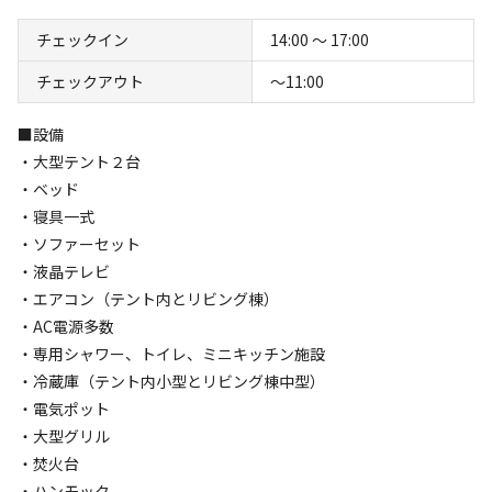
チェックイン
14:00 〜 17:00
クチコミ
チェックアウト
〜11:00
総合評価
4.6
■設備
・大型テント２台
・ベッド
アクセス
自然・環境
3.7
4.7
・寝具一式
・ソファーセット
・液晶テレビ
・エアコン（テント内とリビング棟）
・AC電源多数
・専用シャワー、トイレ、ミニキッチン施設
設備
管理
・冷蔵庫（テント内小型とリビング棟中型）
4.4
4.4
・電気ポット
クチコミ（
63
件）を見る
・大型グリル
・焚火台
・ハンモック