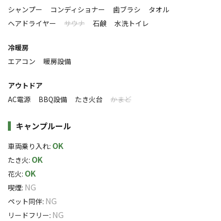
シャンプー
コンディショナー
歯ブラシ
タオル
雰囲気
ヘアドライヤー
サウナ
石鹸
水洗トイレ
まったり
ワイワイ
冷暖房
落ち着く
にぎやか
エアコン
暖房設備
利用者層
アウトドア
ソロ
カップル
グループ
ファミリー
AC電源
BBQ設備
たき火台
かまど
0
%
35
%
10
%
55
%
キャンプルール
特徴タグ
OK
車両乗り入れ
:
#
アスレチック・遊具
#
体験アクティビティ
#
初心者歓迎
OK
たき火
:
#
カップルにおすすめ
#
サイクリング
#
ドローンOK
OK
花火
:
#
手ぶらキャンプ
#
ファミリーにおすすめ
#
薪無料
NG
喫煙
:
#
グループにおすすめ
#
虫捕り
#
レンタサイクル
NG
ペット同伴
:
#
レンタルあり
#
絶景
#
天体観測
#
星空撮影
NG
リードフリー
:
#
携帯電波あり
#
無料Wi-Fi