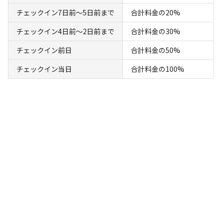
検索対象
チェックイン7日前〜5日前まで
合計料金の20%
チェックイン4日前〜2日前まで
合計料金の30%
検索
チェックイン前日
合計料金の50%
チェックイン当日
合計料金の100%
宿泊施設（
14
件）
宿泊
グランピング
①カップル 専用シャワー＆トイレ付き 朝
食焚火薪炭付き【グランピングテント＆22畳