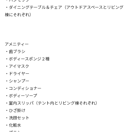
キャンペーン
・ダイニングテーブル＆チェア（アウトドアスペースとリビング
棟にそれぞれ）
アメニティー
・歯ブラシ
・ボディースポンジ２種
キャンプ場からのお知らせ
・アイマスク
2026.6.20
更新
・ドライヤー
・シャンプー
■今年も大人気「カブトムシイベント」開催します！

・コンディショナー
開催日　7月18日,19日,25日　8月1日　宿泊者参加は無料で
・ボディーソープ
す

・室内スリッパ（テント内とリビング棟それぞれ）
・ひざ掛け
■6月6日プールオープンします！お楽しみに！！

・洗顔セット
・化粧水
■週末は焚き火イベント(豚汁、飯盒など)開催中！
