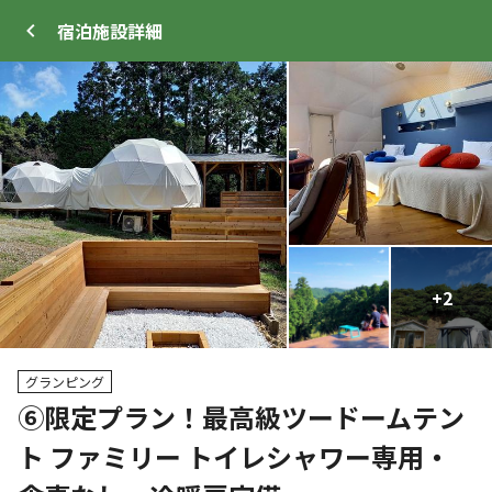
宿泊施設
詳細
ログイン
メニュー
+
+
36
2
プ
サイト・宿泊施設
クチコミ
キャンプ場情報
グランピング
⑥限定プラン！最高級ツードームテン
クーポン利用可
ト ファミリー トイレシャワー専用・
WEB予約可能
宿泊施設
1036
人