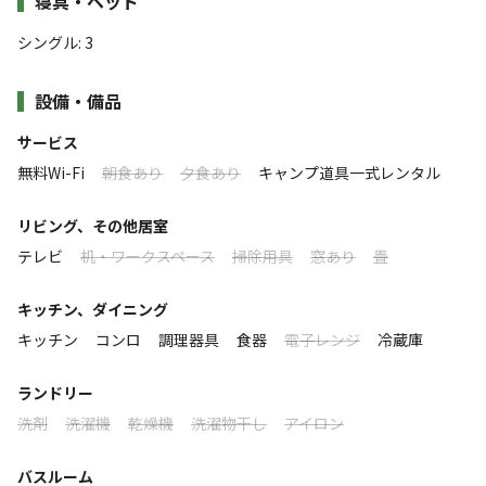
寝具・ベッド
したい。都心から90分。 静かな自然の中、大人
ご予約時に必ず人数を大人2名お子様1名もしくは2名に変更してく
な雰囲気のグランピングをお楽しみ下さい。
シングル
:
3
ださい。
（大人４名様、大人３名様は不可。別プランからご予約下さい）
人気のドームテント、コットングランピングテント、スモ
設備・備品
ールハウス、すべて専用のシャワールーム＆トイレ＆炊事
宿泊はツードームテント（ベットルーム＆リビング） 室内はエア
場完備のグランピングスタイルを満喫してください。
サービス
コン完備の豪華な仕様となっております。
全テント冷暖房完備！フリードリンク付き。
無料Wi-Fi
朝食あり
夕食あり
キャンプ道具一式レンタル
隣には専用のトイレ＆シャワールーム＆ミニキッチン付きリビン
ドームテントは豪華なツードームタイプで2食付き（食事
グ完備の別棟付き （他の宿泊者が使わない専用となっております
すべて表示する
リビング、その他居室
なしのプランも始めました）
ので安心してお使いいただけます）
テレビ
机・ワークスペース
掃除用具
窓あり
畳
コットンテントは17畳ほどある大型タイプ！広いテント
焚火を囲みながら外の雰囲気を存分に味わい炭を使用したバーべ
キュー時間をお過ごしいただけます。
は冷暖房完備ですので心地よくお休みいただけます。
このキャンプ場の特徴
キッチン、ダイニング
デッキではバーベキューに必要なものすべてがそろってい
ロケーション
キッチン
コンロ
調理器具
食器
電子レンジ
冷蔵庫
※素泊まりプランですので宿泊期間中の食材はお持ちください。
ますので思う存分お食事をお楽しみくださいませ。無料朝
食もついています。
林間
高台
ランドリー
洗剤
洗濯機
乾燥機
洗濯物干し
アイロン
標高
また、季節ごとのイベントや遊び広場も充実！！
バスルーム
46.5m