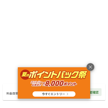
■バトミントンなどの遊び道具 ※基本的に全て無料。
対応決済方法
キャンプ場でお支払いが必要になった際の対応決済方法
現金
■駄菓子屋：現金
営業情報
営業期間:
通年営業
■チェックイン：14:00～17:00
お盆中は15時チェックインとなります。
プールは14時からご利用も可能です。
35,200
円/
泊
空室確認
料金見積もり
料金目安
■チェックアウト：～11:00迄