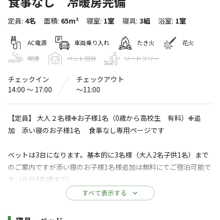
食事なし 冷暖房完備
プライベートガーデン ザ ウエスト
定員
:
4名
面積
:
65m²
寝室
:
1室
寝具
:
3組
浴室
:
1室
4.6
（
63
件）
〒298-0015
千葉県
いすみ市
釈迦谷1626
AC電源
車両乗り入れ
たき火
花火
プライベートガーデン ザ ウエスト
Googleマップで見る
喫煙
ペット同伴
リードフリー
灰捨て場
水洗トイレ
チェックイン
チェックアウト
14:00 〜 17:00
〜11:00
ゴミ捨て場
給湯設備
アスレチック
駐車場
【定員】 大人２名様✙お子様1名（0歳から高校生 有料）✙追
・遊具
加 添い寝のお子様1名 食事なし専用ページです
※詳しくは「
キャンプ場情報
」をご確認ください。
ベットは3台になります。基本的に3名様（大人2名子供1名）まで
豊かな自然の中で味わうスタイリッシュなアウ
のご案内ですが添い寝のお子様1名様追加は無料にてご宿泊可能で
トドア。それでいてなるべく自然のままな空間
す（合計4名様まで）
で、時間を忘れ、なんにもしない贅沢をコンセ
添い寝のお子様は寝具は掛布団のみとなります。
すべて表示する
プトにプライベ－トガ－デンはスタ－トしまし
た。テントを持ってないけどおしゃれにキャンプ
人数に制限がございます
施設詳細