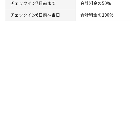
民家を満喫プラン
チェックイン7日前まで
合計料金の50%
チェックイン6日前〜当日
合計料金の100%
AC電
車両乗り
たき
ペット同
リードフ
花火
喫煙
源
入れ
火
伴
リー
定員
:
12名
面積
:
185m²
寝室
:
4室
寝具
:
12組
浴室
:
1室
129,800
料金目安：
円/
泊
※利用日、人数によって変動する場合があります。
詳細・空き確認
キャンプ場情報
場内共用施設・設備
キャンプ場利用者が利用できる施設・設備: