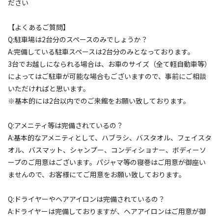
ださい
宿泊
コテージ
【よくあるご質問】
①【定員～２名プラン】◆1日1組限定◆【築
Q:駐車場は2台分のスペースのみでしょうか？
100年以上】小江戸川越の貸切専用古民家を
A:完備している駐車スペースは2台分のみとなっております。
満喫プラン
3台でお越しになられる場合は、お車のサイズ（全て軽自動車等）
によってはご駐車が可能な場合もございますので、事前にご相談
いただければと思います。
AC電
車両乗り
たき
ペット同
リードフ
花火
喫煙
源
入れ
火
伴
リー
※基本的には2台以内でのご来館をお願い致しております。
定員
:
2名
面積
:
185m²
寝室
:
4室
寝具
:
12組
浴室
:
1室
Q:アメニティ等は完備されているの？
19,800
料金目安：
円/
泊
A:基本的なアメニティとして、ハブラシ、バスタオル、フェイスタ
※利用日、人数によって変動する場合があります。
オル、バスマット、シャンプー、コンディショナー、ボディーソ
ープのご用意はございます。パジャマ等の寝巻はご用意が御座い
詳細・空き確認
ませんので、お客様にてご用意をお願い致しております。
Q:ドライヤーやヘアアイロンは完備されているの？
A:ドライヤーは完備しておりますが、ヘアアイロンはご用意が御