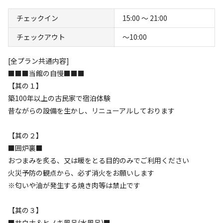
チェックイン
15:00 〜 21:00
チェックアウト
〜10:00
キャンプ場からのお知らせ
2025.12.3
更新
[全プラン共通内容]
■■■当館の自慢■■■
【其の１】

【其の１】
築100年以上の古民家で宿泊体験

築100年以上の古民家で宿泊体験
昔ながらの設備を生かし、リニューアルしております
【其の２】

■囲炉裏■

【其の２】
おつまみを炙る、又は暖をとる目的のみでご利用ください

■囲炉裏■
火災予防の観点から、必ず消火をお願いします

おつまみを炙る、又は暖をとる目的のみでご利用ください
※匂いや油が発生する焼き肉等は禁止です

火災予防の観点から、必ず消火をお願いします
※匂いや油が発生する焼き肉等は禁止です
【其の３】

■低温サウナ＆ヒノキ風呂(水風呂)■

【其の３】
一人用　～最大65度　タイマー式

■サウナ＆ヒノキ風呂(水風呂)■