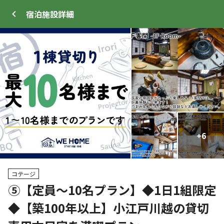
宿泊施設
詳細
ログイン
メニュー
+
+
6
8
トップ
サイト・宿泊施設
キャンプ場情報
コテージ
⑤【定員～10名プラン】◆1日1組限定
クーポン利用可
◆【築100年以上】小江戸川越の貸切
WEB予約可能
宿泊施設
13
人