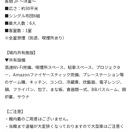
客間 2F ～洋室～
チェックイン
チェックアウト
■広さ：約30平米
■シングル布団6組
利用人数
■最大人数：6人
■客室数：1室
検索対象
※全室禁煙（別途、喫煙所あり）
【場内共有施設】
検索
▼共有設備
高速Wi-Fi完備、喫煙所スペース、駐車スペース、プロジェクタ
ー、Amazonファイヤースティック完備、プレーステーション等
のゲーム機、キッチン、コンロ、冷蔵庫、炊飯器、電子レンジ、
宿泊施設（
5
件）
鍋、フライパン、包丁、まな板、食器類一式、BBバスルーム、囲
炉裏、サウナ
【ご注意】
・館内着のご用意はございません。
・当館まで道幅が大変狭くなっておりますので大型車はご注意く