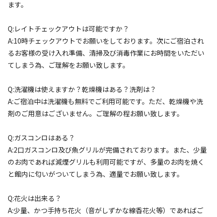
ます。
Q:レイトチェックアウトは可能ですか？
A:10時チェックアウトでお願いをしております。次にご宿泊され
るお客様の受け入れ準備、清掃及び消毒作業にお時間をいただい
てしまう為、ご理解をお願い致します。
Q:洗濯機は使えますか？乾燥機はある？洗剤は？
宿泊
コテージ
A:ご宿泊中は洗濯機も無料でご利用可能です。ただ、乾燥機や洗
③【定員～６名プラン】◆1日1組限定◆【築
剤のご用意はございません。ご理解の程お願い致します。
100年以上】小江戸川越の貸切専用古民家を
満喫プラン
Q:ガスコンロはある？
A:2口ガスコンロ及び魚グリルが完備されております。また、少量
のお肉であれば減煙グリルも利用可能ですが、多量のお肉を焼く
AC電
車両乗り
たき
ペット同
リードフ
花火
喫煙
源
入れ
火
伴
リー
と館内に匂いがついてしまう為、適量でお願い致します。
定員
:
6名
面積
:
185m²
寝室
:
4室
寝具
:
12組
浴室
:
1室
Q:花火は出来る？
69,800
料金目安：
円/
泊
A:少量、かつ手持ち花火（音がしずかな線香花火等）であればご
※利用日、人数によって変動する場合があります。