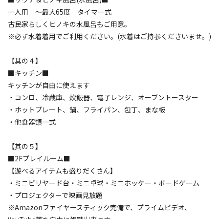
古民家らしくヒノキの水風呂もご用意。

一人用 ～最大65度 タイマー式
古民家らしくヒノキの水風呂もご用意。
【其の４】

※必ず水着着用でご利用ください。(水着はご持参くださいませ。)
■キッチン■

キッチンが自由に使えます

【其の４】
■キッチン■
【其の５】

キッチンが自由に使えます
■2Fプレイルーム■

・コンロ、冷蔵庫、炊飯器、電子レンジ、オーブントースター
【遊べるアイテムも盛りだくさん】

・ホットプレート、鍋、フライパン、包丁、まな板
・ミニビリヤード台、ボードゲーム、TVゲーム

・他食器類一式
・プロジェクターで動画コンテンツ見放題

※Amazonファイヤースティック完備

【其の５】
■2Fプレイルーム■
【其の６】

【遊べるアイテムも盛りだくさん】
■サービス■

・ミニビリヤード台・ミニ卓球・ミニホッケー・ボードゲーム
・高速Wi-Fi完備

・プロジェクターで映画見放題
・喫煙所スペース有

※Amazonファイヤースティック完備で、プライムビデオ、
・屋外ホース
