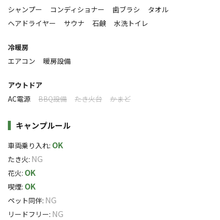
5
%
10
%
40
%
45
%
シャンプー
コンディショナー
歯ブラシ
タオル
最大8名で宿泊可能なので、グループ・ファミリーでのご利
ヘアドライヤー
サウナ
石鹸
水洗トイレ
用が多数です！
カップル向けの2名プラン等、多数ご用意しております！
冷暖房
エアコン
暖房設備
特徴タグ
アウトドア
#
初心者歓迎
#
カップルにおすすめ
#
手ぶらキャンプ
AC電源
BBQ設備
たき火台
かまど
#
ファミリーにおすすめ
#
グループにおすすめ
#
レンタルあり
#
ソロにおすすめ
#
天体観測
#
星空撮影
キャンプルール
#
携帯電波あり
#
無料Wi-Fi
OK
車両乗り入れ
:
NG
キャンペーン
たき火
:
OK
花火
:
OK
喫煙
:
NG
ペット同伴
:
NG
リードフリー
: