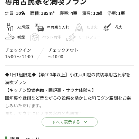
専用古民家を満喫プラン
WE HOME STAY 川越的場
定員
:
10名
面積
:
185m²
寝室
:
4室
寝具
:
12組
浴室
:
1室
〒350-1101
埼玉県
川越市
的場1891-1
Googleマップで見る
AC電源
車両乗り入れ
たき火
花火
水洗トイレ
ゴミ捨て場
喫煙
ペット同伴
リードフリー
給湯設備
サウナ
チェックイン
チェックアウト
15:00 〜 21:00
〜10:00
※詳しくは「
キャンプ場情報
」をご確認ください。
◆1日1組限定◆【築100年以上】小江戸川越の貸切専用古民家を
築100年以上の古民家をリニューアル WE
満喫プラン
HOME STAY 川越的場
【キッチン設備完備・囲炉裏・サウナ体験も】
埼玉県川越市にある「WE HOME STAY 川越的場」は囲炉
囲炉裏や縁側など昔ながらの設備を活かした和モダン空間をお楽
裏や縁側など昔ながらの設備を活かした和モダン空間をお
しみいただけます。
また、サウナにヒノキの水風呂も設置！
楽しみいただけます。
風通しの良い縁側で外気浴など、古民家ならではの空間でサウナ
すべて表示する
また、サウナに五右衛門風呂の水風呂も設置！
タイムを。
風通しの良い縁側で外気浴など、古民家ならではの空間で
すべて表示する
施設詳細