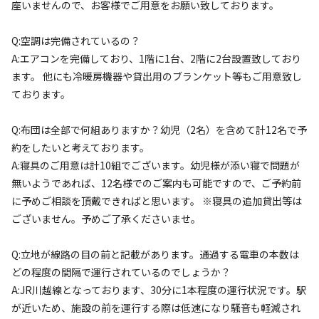
座いませんので、お客様でご用意をお願い致しております。
Q:空調は完備されているの？
A:エアコンを完備しており、1階に1台、2階に2台設置致しており
ます。 他にも冷暖房機器や貸出用のブランケット等もご用意致し
宿泊
コテージ
ております。
②【定員～４名プラン】◆1日1組限定◆【築
100年以上】小江戸川越の貸切専用古民家を
Q:布団は全部で何組ありますか？幼児（2名）を含めて計12名で予
満喫プラン
約をしたいと考えております。
A:寝具のご用意は計10組でございます。幼児様が添い寝で問題が
無いようであれば、12名様でのご案内も可能ですので、ご予約前
AC電
車両乗り
たき
ペット同
リードフ
花火
喫煙
源
入れ
火
伴
リー
に予めご相談を頂戴できればと思います。 ※寝具の追加貸出等は
定員
:
4名
面積
:
185m²
寝室
:
4室
寝具
:
12組
浴室
:
1室
ございません。予めご了承くださいませ。
19,800
料金目安：
円/
泊
Q:立地が線路の目の前と記載があります。通過する電車の本数は
※利用日、人数によって変動する場合があります。
どの程度の間隔で運行されているのでしょうか？
A:JR川越線となっております、30分に1本程度の運行状況です。駅
詳細・空き確認
が近いため、施設の前を運行する際は低速になり騒音も軽減され