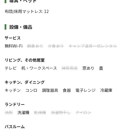
寝具・ベッド
サウナタイムを。
【定員】
他にも過ごしやすいよう充実したサービスがご用意してあ
布団/床用マットレス
:
12
1 ～ 10名
ります。
このキャンプ場の特徴
★小学生未満の幼児は人数に含みません★
設備・備品
ロケーション
昔ながらの日本の趣を感じながらゆっくりとお過ごしくだ
【食事】
サービス
朝食：なし 夕食：なし
さい。
林間
無料Wi-Fi
朝食あり
夕食あり
キャンプ道具一式レンタル
標高
【チェックイン】
リビング、その他居室
15:00 〜 21:00
26m
テレビ
机・ワークスペース
掃除用具
窓あり
畳
【チェックアウト】
雰囲気
キッチン、ダイニング
06:00 〜 10:00
キッチン
コンロ
調理器具
食器
電子レンジ
冷蔵庫
まったり
ワイワイ
【車両乗入】
落ち着く
にぎやか
ランドリー
可
洗剤
洗濯機
乾燥機
洗濯物干し
アイロン
利用者層
【ペット】
ソロ
カップル
グループ
ファミリー
バスルーム
不可