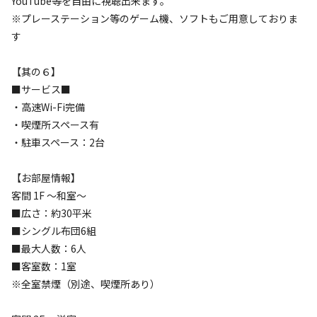
YouTube等を自由に視聴出来ます。
※プレーステーション等のゲーム機、ソフトもご用意しておりま
【ご注意】

す
・館内着のご用意はございません。

・当館駐車場までの道幅は大変狭くなっており、途中に隣地
【其の６】
との境界に支柱が設置されております。

■サービス■
車幅2000mm以下の普通車及び軽自動車は通過及び駐車場利
・高速Wi-Fi完備
用可能ですが、十分に注意してお越しくださいませ。

・喫煙所スペース有
※近隣コインPA情報は公式HPアクセス欄をご確認ください
・駐車スペース：2台
ませ。
【お部屋情報】
客間 1F ～和室～
■広さ：約30平米
■シングル布団6組
空き状況検索
■最大人数：6人
■客室数：1室
利用タイプ
※全室禁煙（別途、喫煙所あり）
宿泊
日帰り