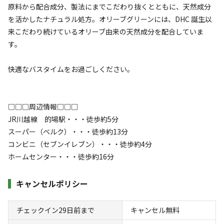
定員
:
10名
面積
:
185m²
寝室
:
4室
寝具
:
12組
原料から配合成分、製法にまでこだわり抜くとともに、天然成分
浴室
:
1室
を活かしたナチュラル処方。オリーブグリーンには、DHC 誕生以
来こだわり続けているオリーブ由来の天然成分を配合していま
99,800
料金目安：
円/
泊
す。
※利用日、人数によって変動する場合があります。
快適なバスタイムをお過ごしください。
詳細・空き確認
□□□周辺情報□□□
JR川越線 的場駅・・・徒歩約5分
スーパー（ベルク）・・・徒歩約13分
コンビニ（セブンイレブン）・・・徒歩約4分
ホームセンター・・・徒歩約16分
キャンセルポリシー
宿泊
コテージ
⑥【定員～12名プラン】◆1日1組限定
チェックイン29日前まで
キャンセル無料
◆【築100年以上】小江戸川越の貸切専用古