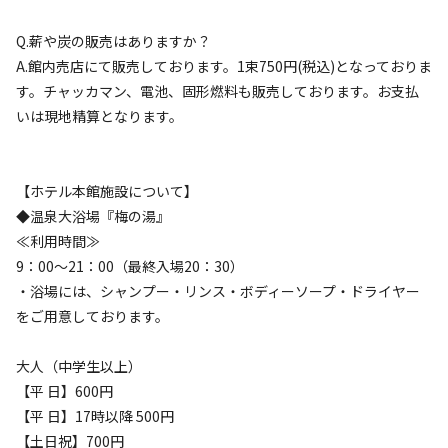
Q.薪や炭の販売はありますか？
A.館内売店にて販売しております。1束750円(税込)となっておりま
す。チャッカマン、電池、固形燃料も販売しております。お支払
いは現地精算となります。
宿泊
区画サイト
オートキャンプ場/マウンテンエリア【M1～
M6】
【ホテル本館施設について】
◆温泉大浴場『梅の湯』
AC電
車両乗り
たき
ペット同
リードフ
花火
喫煙
源
入れ
火
伴
リー
≪利用時間≫
9：00～21：00（最終入場20：30）
地面
:
定員
:
5名
面積
:
45m²
砂利
・浴場には、シャンプー・リンス・ボディーソープ・ドライヤー
3,850
料金目安：
円/
泊
をご用意しております。
※利用日、人数によって変動する場合があります。
大人（中学生以上）
詳細・空き確認
【平 日】600円
【平 日】17時以降 500円
【土日祝】700円