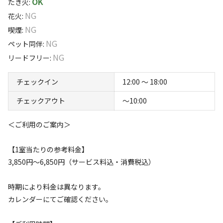
OK
都心から約1時間半。広大な越生の森に佇むニュ
たき火
:
ーサンピア埼玉おごせのキャンプ場は、静寂を
NG
花火
:
味わうソロキャンプ専用エリアと、車の乗り入れ
NG
喫煙
:
ができるオートサイトを完備。温泉「美白の
NG
ペット同伴
:
湯」も利用OKで、自然・便利さ・癒しがそろっ
NG
リードフリー
:
た理想のキャンプステイが楽しめます。
チェックイン
12:00 〜 18:00
都心から約1時間半。越生の豊かな自然に囲まれた高台
で、こだわりのテントを持ち込み、自分だけの贅沢なキャ
チェックアウト
〜10:00
ンプ時間を楽しんでみませんか。ニューサンピア埼玉おご
＜ご利用のご案内＞
せのキャンプエリアでは、静かに過ごせるソロキャンプ専
用サイトと、車の乗り入れができるオートキャンプ場（グ
すべて表示する
【1室当たりの参考料金】
ラウンド／マウンテンエリア）をご用意しています。テン
3,850円～6,850円（サービス料込・消費税込）
ト・キャンプ用品はすべてお持ち込みとなりますので、愛
用のギアで自由なスタイルのキャンプを満喫できます。
このキャンプ場の特徴
時期により料金は異なります。
カレンダーにてご確認ください。
ロケーション
チェックインは本館フロントにて。チェックイン後からサ
イトをご利用いただけます。無料駐車場も完備でアクセス
林間