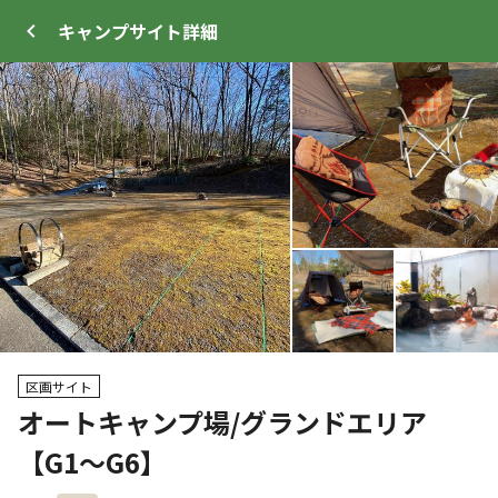
キャンプサイト
詳細
ログイン
メニュー
+
12
プ
サイト・宿泊施設
クチコミ
キャンプ場情報
区画サイト
オートキャンプ場/グランドエリア
クーポン利用可
【G1～G6】
WEB予約可能
キャンプサイト
286
人