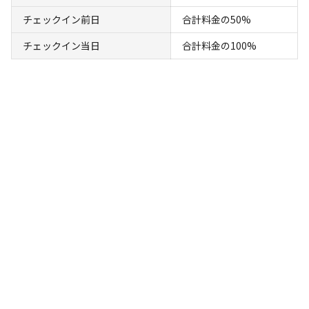
利用日
2026年01月24日
チェックイン前日
合計料金の50%
利用区画
フリーサイト
チェックイン当日
合計料金の100%
参考になった
1
総合評価
3
自然・環境・雰囲気
4
管理
3
設備
3
アクセスのよさ
3
ソロサイトを利用。利用料がとてもお安いのがGOOD。

第3駐車場からの70段の階段は楽ではない。けど、まあ
これはしょうがない。

灰捨て場がどこにあるのかわからなかった。サイト内？