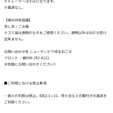
※トレーラーは不可になります。
#
グループにおすすめ
#
温泉
#
夜景
#
レンタサイクル
※電源なし。
#
ソロにおすすめ
#
星空撮影
#
携帯電波あり
クチコミ
【場内共有設備】
流し台・ごみ箱
総合評価
※ゴミ袋は透明のものをご使用ください。透明以外はお引き受け
3.8
出来ません。
お問い合わせ先 ニューサンピア埼玉おごせ
アクセス
自然・環境
フロント ：☎️049-292-6111
3.4
4.2
お気軽にお問い合わせください‼︎
■ご利用における禁止事項
設備
管理
・直火の利用は禁止。BBQコンロ、焚火台などの脚付きの器具を
3.2
3.6
ご利用ください。
クチコミ（
10
件）を見る