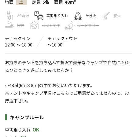
地面
:
定員
:
5名
面積
:
48m²
土
ソロ＆オートキャンプ 越生温泉 美白
の湯 ニューサンピア埼玉おごせ
AC電源
車両乗り入れ
たき火
花火
喫煙
ペット同伴
リードフリー
3.8
（
10
件）
〒350-0401
埼玉県
入間郡
越生町古池700
チェックイン
チェックアウト
Googleマップで見る
12:00 〜 18:00
〜10:00
灰捨て場
温浴施設
お持ちのテントを持ち込んで贅沢で豪華なキャンプで自然にふれ
るひとときを過ごしてみませんか？
水洗トイレ
ゴミ捨て場
コインランドリー
駐車場
※48㎡(6ｍ×8ｍ)の中でお使いいただけます。
※テントやキャンプ用具はこちらでご用意がありませんので、お
アスレチック
レストラン
・遊具
・食堂
持込下さい。
売店
自動販売機
施設詳細
キャンプルール
※詳しくは「
キャンプ場情報
」をご確認ください。
OK
車両乗り入れ
: