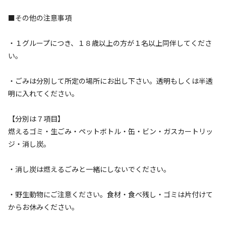
■その他の注意事項
利用人数
・１グループにつき、１８歳以上の方が１名以上同伴してくださ
検索対象
い。
・ごみは分別して所定の場所にお出し下さい。透明もしくは半透
検索
明に入れてください。
【分別は７項目】
燃えるゴミ・生ごみ・ペットボトル・缶・ビン・ガスカートリッ
キャンプサイト（
3
件）
ジ・消し炭。
・消し炭は燃えるごみと一緒にしないでください。
・野生動物にご注意ください。食材・食べ残し・ゴミは片付けて
からお休みください。