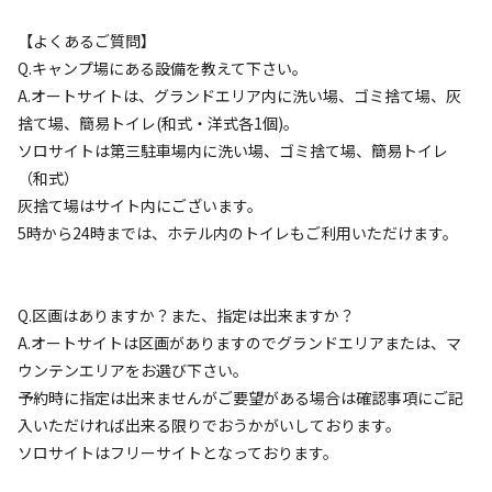
宿泊
フリーサイト
【よくあるご質問】
ソロキャンプエリア【お一人様専用キャンプ
Q.キャンプ場にある設備を教えて下さい。
場】
A.オートサイトは、グランドエリア内に洗い場、ゴミ捨て場、灰
捨て場、簡易トイレ(和式・洋式各1個)。
AC電
車両乗り
たき
ペット同
リードフ
ソロサイトは第三駐車場内に洗い場、ゴミ捨て場、簡易トイレ
花火
喫煙
源
入れ
火
伴
リー
（和式）
地面
:
定員
:
1名
土
灰捨て場はサイト内にございます。
1,500
料金目安：
円/
泊
5時から24時までは、ホテル内のトイレもご利用いただけます。
※利用日、人数によって変動する場合があります。
詳細・空き確認
Q.区画はありますか？また、指定は出来ますか？
A.オートサイトは区画がありますのでグランドエリアまたは、マ
ウンテンエリアをお選び下さい。
予約時に指定は出来ませんがご要望がある場合は確認事項にご記
入いただければ出来る限りでおうかがいしております。
ソロサイトはフリーサイトとなっております。