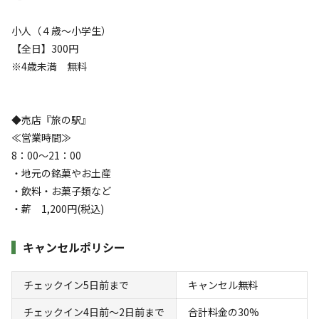
クチコミ（
10
件）
小人（４歳〜小学生）
【全日】300円
総合評価
5
※4歳未満 無料
自然・環境・雰囲気
5
管理
3
◆売店『旅の駅』
設備
2
≪営業時間≫
アクセスのよさ
3
8：00～21：00
・地元の銘菓やお土産
キツツキがコツコツ木に穴を開ける音が響くほど静かな
・飲料・お菓子類など
空間で

・薪 1,200円(税込)
自然を満喫できます。ちょっとした山を散策できるので
一人時間を存分に味わえます。

キャンセルポリシー
トイレや炊事場は約７０段の階段を降りる必要がありま
すが、軽い運
...もっと見る
チェックイン5日前まで
キャンセル無料
同伴者
ソロ
チェックイン4日前〜2日前まで
合計料金の30%