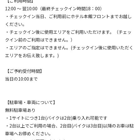
【ご利用時間】
も安心です。
12:00 〜 翌10:00（最終チェックイン時間18：00）
標高
・チェックイン当日、ご利用前にホテル本館フロントまでお越し
ください。
キャンプやアウトドアを楽しんだあとは、敷地内にある天
112.3m
・チェックイン後に使用エリアをご利用いただけます。（チェッ
然温泉「美白の湯 梅の湯」へ。pH10.3の高アルカリ性の
クイン前のご利用はできません。）
雰囲気
お湯は、肌がつるりとする“美白の湯”として人気。
・エリアのご指定はできません。(チェックイン後に使用いただく
エリアをお伝え致します。)
まったり
ワイワイ
館内には、お食事処・和室休憩室・売店「旅の駅」など館
落ち着く
にぎやか
内施設も充実。キャンプと温泉、どちらも楽しめる便利で
【ご予約受付時間】
利用者層
快適なキャンプステイをお楽しみください。
当日の10:00まで
ソロ
カップル
グループ
ファミリー
100
%
0
%
0
%
0
%
温泉利用時間：9：00〜21：00（最終受付20：30）
【駐車場・車両について】
料金：大人 平日800円／土日祝1000円（17時以降600円）
無料駐車場あり
特徴タグ
小人：全日300円（税込）
・1サイトにつき1台(バイクは2台)乗り入れ可能です
#
アスレチック・遊具
#
上級者向け
#
初心者歓迎
・2台以上でご利用の場合、2台目(バイクは3台目)以降のお車は駐
#
カップルにおすすめ
#
ファミリーにおすすめ
車場へお停めください。