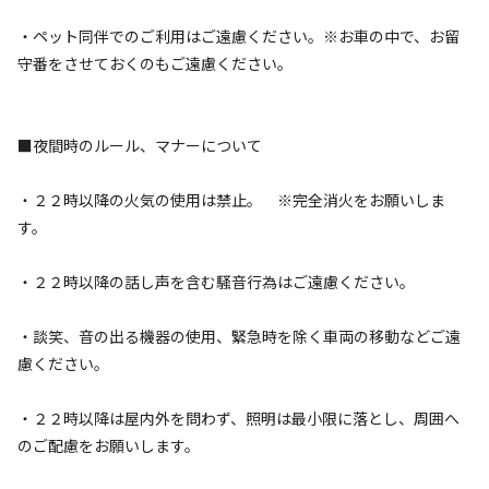
誇る美しい風景をぜひお楽しみください。

・ペット同伴でのご利用はご遠慮ください。※お車の中で、お留
守番をさせておくのもご遠慮ください。
梅まつり期間中は地元の特産品販売やイベントも充実。観光
を満喫した後は、当キャンプ場で自然に囲まれながらリラッ
クスしたひとときをお過ごしいただけます。

■夜間時のルール、マナーについて
ニューサンピア埼玉おごせを拠点に、春の越生観光をお楽し
・２２時以降の火気の使用は禁止。 ※完全消火をお願いしま
みください！
す。
・２２時以降の話し声を含む騒音行為はご遠慮ください。
・談笑、音の出る機器の使用、緊急時を除く車両の移動などご遠
空き状況検索
慮ください。
利用タイプ
・２２時以降は屋内外を問わず、照明は最小限に落とし、周囲へ
宿泊
日帰り
のご配慮をお願いします。
チェックイン
チェックアウト