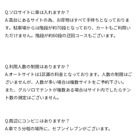
Q.ソロサイトに車は入れますか？
A.高台にあるサイトの為、お荷物はすべて手持ちとなっておりま
宿泊
区画サイト
す。駐車場からは階段が約70段となっており、カートもご利用い
オートキャンプ場/グランドエリア【G1～
ただけません。階段が約60段の迂回コースもございます。
G6】
AC電
車両乗り
たき
ペット同
リードフ
花火
喫煙
源
入れ
火
伴
リー
Q.利用人数の制限はありますか？
地面
:
定員
:
5名
面積
:
48m²
土
A.オートサイトは1区画の料金となっております。人数の制限はご
3,850
料金目安：
円/
泊
ざいませんが、人数が多い場合は複数サイトをご予約下さい。
※利用日、人数によって変動する場合があります。
また、グルソロでテントが複数ある場合はサイト内でしたらテン
ト数の規定はございません。
詳細・空き確認
Q.周辺にコンビニはありますか？
A.車で５分程の場所に、セブンイレブンがございます。