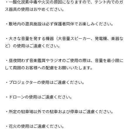
・一酸化炭素中毒や火災の原因になりますので、テント内でのガ
ス器具の使用はおやめください。
キャンペーン
・敷地内の遊具施設は必ず保護者同伴でお楽しみください。
・大きな音量を発する機器（大音量スピーカー、発電機、楽器な
ど）の使用はご遠慮ください。
・昼夜問わず音楽鑑賞やラジオのご使用の際は、音量を最小限に
して周囲のお客様への配慮をお願いいたします。
キャンプ場からのお知らせ
2025.1.23
更新
・プロジェクターの使用はご遠慮ください。
・ドローンの使用はご遠慮ください。
越生梅林 梅まつりのご案内

ニューサンピア埼玉おごせキャンプ場から車で約10分の場所
・所定の駐車場以外での駐車および停車はご遠慮ください。
にある「越生梅林」では、毎年恒例の「梅まつり」が開催さ
れます。2025年は2月15日から3月16日まで、見頃を迎えた
・花火の使用はご遠慮ください。
梅の花々が園内を彩ります。約1,000本の紅梅・白梅が咲き