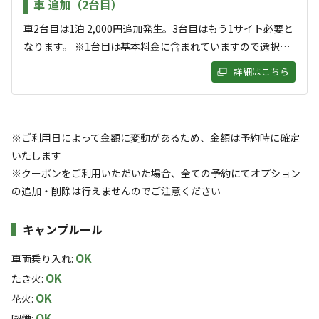
車 追加（2台目）
車2台目は1泊 2,000円追加発生。3台目はもう1サイト必要と
なります。 ※1台目は基本料金に含まれていますので選択不
要です。
詳細はこちら
キャンプ場からのお知らせ
2022.5.11
更新
※ご利用日によって金額に変動があるため、金額は予約時に確定
火気使用可（焚き火台使用) , ごみ捨て有 , ペット可 (リードで
いたします
つなぐ、ふんの処理 ) , 消灯時間 ｜ 無 （迷惑行為禁止） , 直
※クーポンをご利用いただいた場合、全ての予約にてオプション
火 ｜不可（器具を利用した焚き火可）
の追加・削除は行えませんのでご注意ください
キャンプルール
OK
車両乗り入れ
:
空き状況検索
OK
たき火
:
OK
花火
:
利用タイプ
OK
喫煙
: