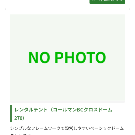
利用者層
ソロ
カップル
グループ
ファミリー
20
%
25
%
10
%
45
%
連休・GW・夏休みは子供連れのファミリー層が多いです
が、それ以外は少人数のキャンパーでのんびりとお過ごしい
ただけます。
特徴タグ
#
上級者向け
#
初心者歓迎
#
カップルにおすすめ
#
ファミリーにおすすめ
#
釣り堀
#
グループにおすすめ
#
虫捕り
#
夜景
#
川遊び
#
レンタサイクル
#
レンタルあり
#
ソロにおすすめ
#
天体観測
#
星空撮影
#
携帯電波あり
レンタルテント（コールマンBCクロスドーム
270）
クチコミ
シンプルなフレームワークで設営しやすいベーシックドーム
総合評価