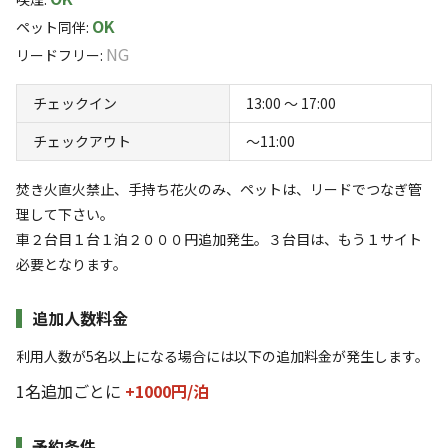
宿泊
日帰り
OK
ペット同伴
:
NG
チェックイン
チェックアウト
リードフリー
:
チェックイン
13:00 〜 17:00
利用人数
チェックアウト
〜11:00
検索対象
焚き火直火禁止、手持ち花火のみ、ペットは、リードでつなぎ管
理して下さい。
検索
車２台目１台１泊２０００円追加発生。３台目は、もう１サイト
必要となります。
追加人数料金
キャンプサイト（
6
件）
利用人数が5名以上になる場合には以下の追加料金が発生します。
1名追加ごとに
+1000円/
泊
予約条件