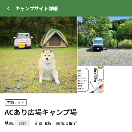
キャンプサイト
詳細
ログイン
メニュー
+
15
プ
サイト・宿泊施設
クチコミ
キャンプ場情報
区画サイト
ACあり広場キャンプ場
クーポン利用可
WEB予約可能
キャンプサイト
地面
:
定員
:
6名
面積
:
50m²
砂利
316
人