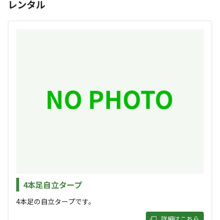
レンタル
人数や用途に合わせて、川沿い・林間・広場の３タイプの
サイトが選べます。
初心者から経験者、ソロからファミリーまで幅広くご利用
すべて表示する
いただけます。
レンタル品も豊富なので安心してご来場下さい。
季節によって、ホタル観賞やカブトムシ・クワガタ採取、
このキャンプ場の特徴
川遊び、星座観賞、紅葉など、様々な自然を思う存分お楽
ロケーション
しみいただければと思います。天子ヶ岳登山のベースとし
てもご利用ください。
林間
川
標高
604.5m
雰囲気
4本足自立タープ
4本足の自立タープです。
まったり
ワイワイ
落ち着く
にぎやか
詳細はこちら