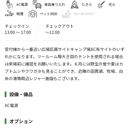
天子の森オートキャンプ場
AC電源
車両乗り入れ
たき火
花火
喫煙
ペット同伴
リードフリー
4.5
（
28
件）
〒418-0107
静岡県
富士宮市
佐折631
天子の森オートキャンプ場
チェックイン
チェックアウト
Googleマップで見る
13:00 〜 17:00
〜11:00
灰捨て場
水洗トイレ
受付棟から一番近い広場区画サイトキャンプ場AC有サイトのいず
れかになります。ツールーム等大き目のテントを使用される場合
ゴミ捨て場
駐車場
は来場前に確認をお願いいたします。６月には野生の蛍や夏はカ
売店
コインシャワー
ブトムシやクワガタも見ることができ、近隣の田貫湖、牧場、白
糸の滝等周辺レジャー施設もございます。
※詳しくは「
キャンプ場情報
」をご確認ください。
施設詳細
設備・備品
田貫湖近く！天子ヶ岳の裾野に広がる自然豊か
なキャンプ場！
AC電源
天子ヶ岳の裾野、西沢川の流れる自然豊かなキャンプ場で
オプション
す。