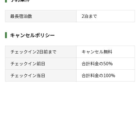
最長宿泊数
2
泊まで
宿泊
区画サイト
キャンセルポリシー
ACあり広場キャンプ場
チェックイン2日前まで
キャンセル無料
AC電
車両乗り
たき
ペット同
リードフ
花火
喫煙
源
入れ
火
伴
リー
チェックイン前日
合計料金の50%
地面
:
定員
:
6名
面積
:
50m²
砂利
チェックイン当日
合計料金の100%
5,500
料金目安：
円/
泊
※利用日、人数によって変動する場合があります。
詳細・空き確認