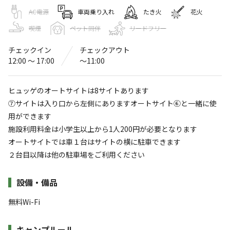
ヒュッゲ湖西市民キャンプ場
AC電源
車両乗り入れ
たき火
花火
〒431-0441
静岡県
湖西市
吉美2571
Googleマップで見る
喫煙
ペット同伴
リードフリー
チェックイン
チェックアウト
アスレチック
水洗トイレ
・遊具
12:00 〜 17:00
〜11:00
コインシャワー
ヒュッゲのオートサイトは8サイトあります
※詳しくは「
キャンプ場情報
」をご確認ください。
⑦サイトは入り口から左側にありますオートサイト⑥と一緒に使
用ができます
ヒュッゲ＆ライフ
施設利用料金は小学生以上から1人200円が必要となります
オートサイトでは車１台はサイトの横に駐車できます
人生の楽園 「ヒュッケ（HYGGE)とは、デンマークの言
２台目以降は他の駐車場をご利用ください
葉で「居心地の良い空間」と言う意味です。
施設詳細
設備・備品
老後の楽しみでヒュッケの里を作ります。
無料Wi-Fi
すべて表示する
皆さんの憩いの場になればいいと考え、人生最後の個人投
キャンプルール