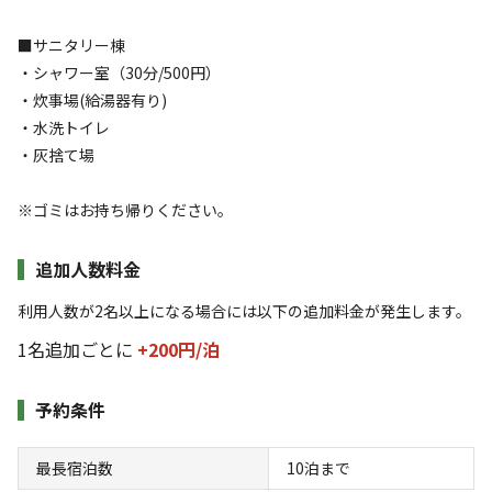
家族（子供連れ）の方や、会社の同僚、ソロでキャンプする
https://www.youtube.com/@hyggekosai/videos
方が多いです
■サニタリー棟
・シャワー室（30分/500円）
特徴タグ
・炊事場(給湯器有り)
・水洗トイレ
#
アスレチック・遊具
#
初心者歓迎
#
直火OK
・灰捨て場
#
ファミリーにおすすめ
#
グループにおすすめ
#
夜景
#
天体観測
#
無料Wi-Fi
※ゴミはお持ち帰りください。
追加人数料金
キャンペーン
利用人数が2名以上になる場合には以下の追加料金が発生します。
1名追加ごとに
+200円/
泊
予約条件
最長宿泊数
10
泊まで