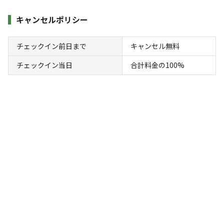
キャンプ場からのお知らせ
2024.5.28
更新
キャンセルポリシー
これから毎日暑い日が続きます　でも大丈夫　フリーサイト
チェックイン前日まで
キャンセル無料
でも木の下で涼しいサイトがあります　またオートサイトの
チェックイン当日
合計料金の100%
5番サイト6番サイト9番サイトが木の下でとても涼しいです
また雨の日には10番サイトの屋根付きがあります夏も楽しい
ヒュッゲキャンプ場でお楽しみ下さい
空き状況検索
利用タイプ
宿泊
日帰り
チェックイン
チェックアウト