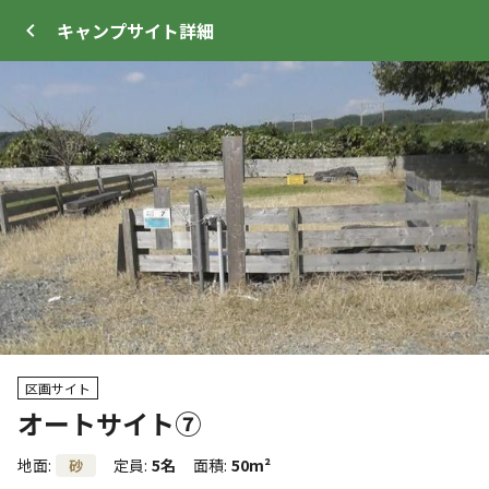
キャンプサイト
詳細
ログイン
メニュー
+
6
トップ
サイト・宿泊施設
クチコミ
キャンプ場
区画サイト
オートサイト⑦
クーポン利用可
WEB予約可能
キャンプサイト
地面
:
定員
:
5名
面積
:
50m²
砂
73
人