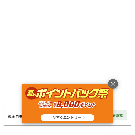
宿泊
区画サイト
屋根付きサイト【電源あり】
AC電
車両乗り
たき
ペット同
リードフ
花火
喫煙
源
入れ
火
伴
リー
地面
:
定員
:
5名
面積
:
36m²
砂
8,000
料金目安：
円/
泊
※利用日、人数によって変動する場合があります。
詳細・空き確認
クチコミ（
2
件）
3,000
円/
泊
空室確認
料金見積もり
料金目安
総合評価
3