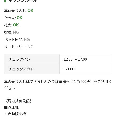
資をします。
このキャンプ場の特徴
OK
車両乗り入れ
:
花を植えたり、トイレを作ったり、ベンチを置いたり、蠣
OK
たき火
:
ロケーション
殻を使って白い道を作ったりと
OK
花火
:
草原
湖
川
海
NG
喫煙
:
このヒュッゲの里が笑顔溢れ、
NG
ペット同伴
:
標高
NG
リードフリー
:
人に喜んでもらえる場所になったらいいなと考え頑張って
6m
チェックイン
12:00 〜 17:00
います。
雰囲気
チェックアウト
〜11:00
その過程を発信していこうと考えました。
まったり
ワイワイ
車の乗り入れはできませんので駐車場を（１泊200円）をご利用く
落ち着く
にぎやか
ださい
元気なシニアのチャレンジをお楽しみください。
利用者層
《場内共有設備》
またYouTubeでも発信していますので、チェックしてみ
ソロ
カップル
グループ
ファミリー
■管理棟
25
%
25
%
25
%
25
%
てください
・自動販売機