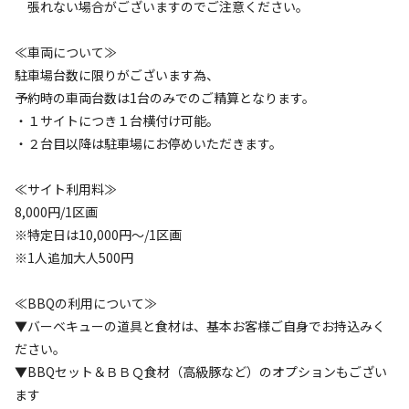
コンパクトでリーズナブルな価格設定、ロケーションと楽
張れない場合がございますのでご注意ください。
ソロ
カップル
グループ
ファミリー
25
%
25
%
25
%
25
%
しみはプライスレス
≪車両について≫
特徴タグ
駐車場台数に限りがございます為、
海を見ながら。冬場は富士山も見える最高の眺望です。
予約時の車両台数は1台のみでのご精算となります。
#
ドッグラン
#
海水浴
#
初心者歓迎
#
カップルにおすすめ
・１サイトにつき１台横付け可能。
当施設の草刈りスタッフのヤギちゃん達（ドリ―ちゃん・
#
ファミリーにおすすめ
#
グループにおすすめ
・２台目以降は駐車場にお停めいただきます。
カブくん）
#
ソロにおすすめ
#
絶景
#
天体観測
#
携帯電波あり
看板犬のナボナとマイロもお待ちしています。
≪サイト利用料≫
8,000円/1区画
キャンペーン
※特定日は10,000円～/1区画
※1人追加大人500円
≪BBQの利用について≫
▼バーベキューの道具と食材は、基本お客様ご自身でお持込みく
ださい。
▼BBQセット＆ＢＢＱ食材（高級豚など）のオプションもござい
ます
キャンプ場からのお知らせ