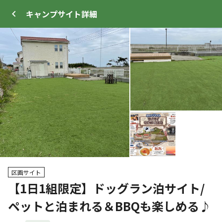
キャンプサイト
詳細
ログイン
メニュー
+
17
プ
サイト・宿泊施設
クチコミ
キャンプ場情報
区画サイト
【1日1組限定】ドッグラン泊サイト/
クーポン利用可
ペットと泊まれる＆BBQも楽しめる♪
WEB予約可能
キャンプサイト
99
人
宿泊施設