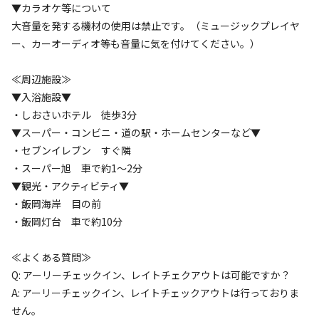
▼カラオケ等について
利用人数
大音量を発する機材の使用は禁止です。（ミュージックプレイヤ
ー、カーオーディオ等も音量に気を付けてください。）
検索対象
≪周辺施設≫
▼入浴施設▼
・しおさいホテル 徒歩3分
検索
▼スーパー・コンビニ・道の駅・ホームセンターなど▼
・セブンイレブン すぐ隣
・スーパー旭 車で約1～2分
キャンプサイト（
2
件）
▼観光・アクティビティ▼
・飯岡海岸 目の前
・飯岡灯台 車で約10分
≪よくある質問≫
Q: アーリーチェックイン、レイトチェクアウトは可能ですか？
A: アーリーチェックイン、レイトチェックアウトは行っておりま
せん。