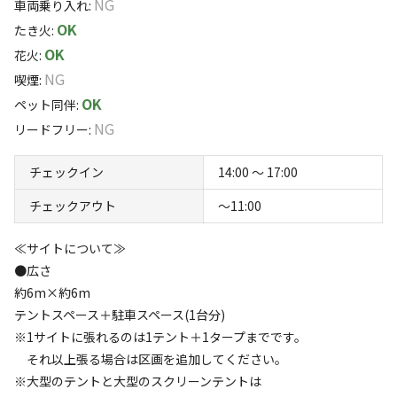
NG
お1人様3,300円お支払いいただくとBBQセット＆ＢＢＱ食材をご
車両乗り入れ
:
サーフィン・BBQはもちろん
すべて表示する
用意いたします。
OK
たき火
:
ワンちゃんと泊まれるナボナビーチハウス（コテージ）ド
食材は限定食材の高級豚などご用意いたします。
OK
花火
:
ッグラン付き
※ご希望のお客様は、ご予約時コメント欄にその旨ご記入くださ
NG
喫煙
:
サーフィンの際玄関から直接入れるシャワー完備
このキャンプ場の特徴
い。
OK
ペット同伴
:
ロケーション
NG
リードフリー
:
MUSUBIはキャンプワイワイが保有する特別宿泊施設。
夫婦やカップルの記念日に花を添えるゴージャスなお部屋
海
チェックイン
14:00 〜 17:00
ご用意。 施設から望む九十九里浜の180℃水平線からの夕
標高
日や日の出の景色は圧巻の一言。 天候が良ければ富士山
チェックアウト
〜11:00
も望めますよ。 当施設ご利用のお客様だけの特別な景色
4.9m
≪サイトについて≫
をお楽しみいただけます。 大晦日には眼前のビーチでカ
●広さ
雰囲気
ウントダウン花火も打ち上げられます。一棟貸し、一階の
約6m×約6m
みワンコOK。夕食はBBQ,朝食は旭のお米を土鍋で炊いて
テントスペース＋駐車スペース(1台分)
まったり
ワイワイ
提供。
落ち着く
にぎやか
※1サイトに張れるのは1テント＋1タープまでです。
それ以上張る場合は区画を追加してください。
利用者層
オートサイト
※大型のテントと大型のスクリーンテントは