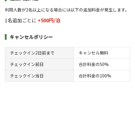
利用人数が2名以上になる場合には以下の追加料金が発生します。
宿泊
区画サイト
1名追加ごとに
+500円/
泊
オートキャンプサイト：約6m×約6m/定員5
名まで/1テント＋1タープ
キャンセルポリシー
AC電
車両乗り
たき
ペット同
リードフ
チェックイン2日前まで
キャンセル無料
花火
喫煙
源
入れ
火
伴
リー
チェックイン前日
合計料金の50%
地面
:
定員
:
5名
面積
:
36m²
土
3,500
料金目安：
チェックイン当日
合計料金の100%
円/
泊
※利用日、人数によって変動する場合があります。
詳細・空き確認
宿泊施設（
2
件）