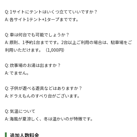
宿泊
区画サイト
【1日1組限定】ドッグラン泊サイト/ペット
Q: 1サイトにテントはいくつ立てていいですか？
A: 各サイト1テント+1タープまでです。
と泊まれる＆BBQも楽しめる♪
Q: 車は何台でも可能でしょうか？
AC電
車両乗り
たき
ペット同
リードフ
花火
喫煙
A: 原則、1予約1台までです。2台以上ご利用の場合は、駐車場をご
源
入れ
火
伴
リー
利用いただけます。（1,000円）
地面
:
定員
:
5名
面積
:
36m²
芝生
8,500
料金目安：
円/
泊
Q: 炊事場のお湯は出ますか？
※利用日、人数によって変動する場合があります。
A: でません。
詳細・空き確認
Q: 子供が遊べる遊具などはありますか？
A: ドラえもんのすべり台がございます。
Q: 気温について
A: 海風が夏涼しく、冬は温かいのが特徴です。
追加人数料金