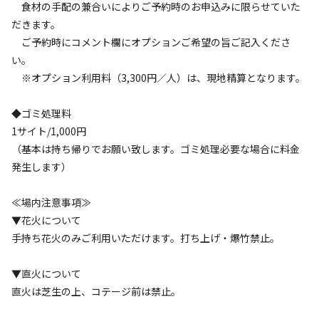
食材の手配の兼合いによりご予約時のお申込みに限らせていた
2025.11.16
更新
だきます。
ご予約時にコメント欄にオプションご希望の旨ご記入くださ
2026年1月1日午前0時に、キャンプワイワイの眼前飯岡ビー
い。
チで、カウントダウン花火が打ち上げられます！

※オプション利用料（3,300円／人）は、現地精算となります。
午年になった瞬間を、いっしょにお祝いしましょう❣

飯岡灯台からの初日の出も拝めますよ。

◆ゴミ処理料
みなさまのお越しをお待ちしております。
1サイト/1,000円
（基本は持ち帰りでお願い致します。ゴミ処理必要な場合に料金
発生します）
≪場内注意事項≫
▼花火について
空き状況検索
手持ち花火のみご利用いただけます。打ち上げ・爆竹禁止。
利用タイプ
▼直火について
宿泊
日帰り
直火は芝生の上、コテージ前は禁止。
チェックイン
チェックアウト