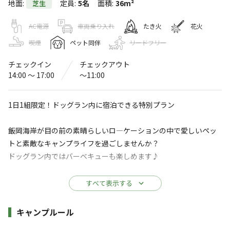
地面
:
定員
:
5名
面積
:
36m²
芝生
キャンプ ワイワイ
AC電源
車両乗り入れ
たき火
花火
〒289-2712
千葉県
旭市
横根１３３３−６
Googleマップで見る
喫煙
ペット同伴
リードフリー
チェックイン
チェックアウト
ドッグラン
水洗トイレ
14:00 〜 17:00
〜11:00
駐車場
1日1組限定！ドッグラン内に宿泊できる特別プラン
※詳しくは「
キャンプ場情報
」をご確認ください。
飯岡海岸が目の前の素晴らしいロ―ケーションの中で愛しいペッ
キャンプワイワイで Waii Wai しよう！！ ワイワ
トと素敵なキャンプライフを過ごしませんか？
イ CAMP&BBQ
ドッグラン内ではバーベキューも楽しめます♪
飯岡海岸を目の前。
※バーベキューの道具と食材は、基本お客様ご自身でお持込みく
すべて表示する
海風は夏は涼しく、冬暖かいのが特徴。
ださい。
シーブリーズを感じながら自然の中のひと時を過ごしませ
施設詳細
キャンプルール
んか？
【BBQセット＆食材セットのご案内】