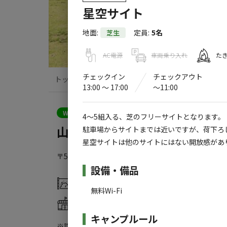
星空サイト
地面
:
定員
:
5名
芝生
AC電源
車両乗り入れ
た
チェックイン
チェックアウト
トップ
サイト・宿泊施設
キャンプ場情
13:00 〜 17:00
〜11:00
WEB予約可能
キャンプサイト
4～5組入る、芝のフリーサイトとなります。
山のハコ-camp studio-
駐車場からサイトまでは近いですが、荷下ろ
星空サイトは他のサイトにはない開放感があ
〒501-5301
岐阜県
郡上市
高鷲町ひるがの4673
Go
施設詳細
設備・備品
灰捨て場
水洗トイレ
無料Wi-Fi
売店
コインシャワー
キャンプルール
※詳しくは「
キャンプ場情報
」をご確認ください。