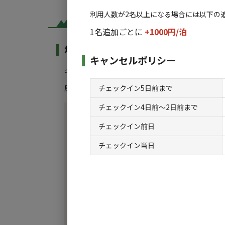
利用人数が2名以上になる場合には以下の
1名追加ごとに
+1000円/
泊
場内共用施設・設備
キャンセルポリシー
キャンプ場利用者が利用できる施設・設備:
チェックイン5日前まで
灰捨て場
水洗トイレ
ゴミ捨て場
給湯設備
炊
/
/
/
/
チェックイン4日前〜2日前まで
■管理棟 9:00~17:00
チェックイン前日
・受付
・売店
チェックイン当日
・レンタルルーム
■水屋棟
・炊事場（温水あり）
・シャワー室(宿泊者無料)
・お手洗い