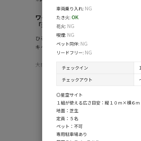
NG
車両乗り入れ
:
ワイルドな自然の中で自分だけの心地良
OK
たき火
:
「遊びの拠点」。
NG
花火
:
NG
喫煙
:
ひるがの高原にある「山のハコ」は、
NG
ペット同伴
:
キャンプ大好きな管理人が、理想を詰め込んだ
NG
リードフリー
:
大自然の良さを思いっきり楽しめるのはもちろ
チェックイン
全エリアWi-Fi完備のため、作業や調べものを
すべ
チェックアウト
管理⼈も常駐しているので安⼼感を感じていた
◎星空サイト
ひるがの⾼原は⽇本の中でも四季が豊かだと
１組が使える広さ目安：縦１０ｍ×横６ｍ
特に冬期は周辺にスキー場もたくさんあるためウ
地面：芝生
す。
定員：５名
ペット：不可
専用駐車場あり
夏には蛍を⾒たり、冬にはスノーキャンドル作