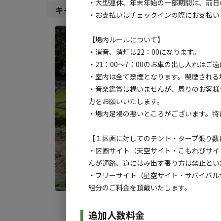
・⼤型連休、年末年始の⼀部期間は、前⽇
キャンプサイト（
1
件）
・お⽀払いはチェックインの際にお⽀払い
宿泊
【場内ルールについて】
星空
・消⾳、消灯は22：00になります。
・21：00〜7：00のお⾞の出し⼊れはご
AC
・室内は全て禁煙となります。喫煙される
地面
:
・⾳楽鑑賞は構いませんが、周りのお客様
料金目
⼒をお願いいたします。
・場内⾜場の悪いところがございます。特
【１区画に対してのテント・タープ張り数
・区画サイト（天空サイト・こもれびサイ
んが通路、道にはみ出す張り方は禁止とい
・フリーサイト（星空サイト・サバイバル
組分のご料金を頂戴いたします。
追加人数料金