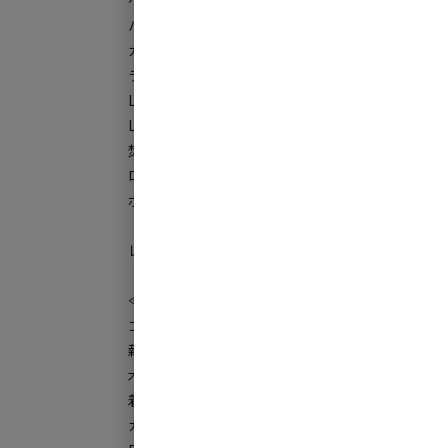
ペグ（５本）・・・￥250
ハンマー・・・¥300
ガスコンロ（ガスなし）・・・¥1200
ランタン（灯油入り）・・・¥1000
LEDライト・・・￥500
LEDライト・・・￥500
焚火台・・・¥800
ローチェア・・・¥800
ポール（１本）・・・￥500
レンタル品の在庫に限りがありますので、事前に
≪販売品≫
ゴミ袋
薪
木炭
着火剤
ガス缶