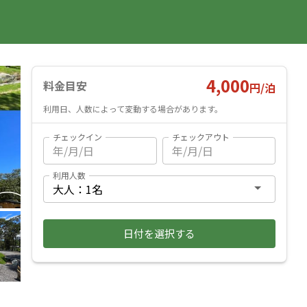
国内旅行
海外旅行
レンタカー
遊び・体験
旅行ガイド
お気に入り
予約確認
ヘルプ
ログイン
料金見積もり
4,000
料金目安
円/
泊
利用日、人数によって変動する場合があります。
チェックイン
チェックアウト
利用人数
日付を選択する