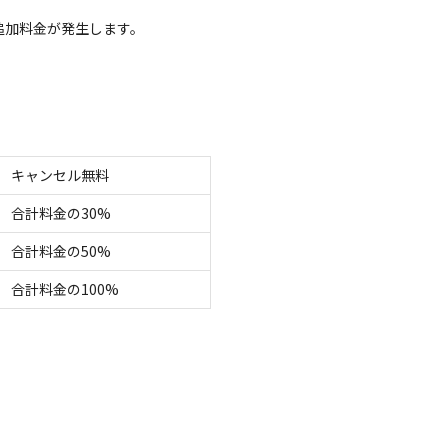
追加料金が発生します。
キャンプ場情報
キャンセル無料
事場
駐車場
売店
コインシャワー
/
/
/
合計料金の30%
合計料金の50%
合計料金の100%