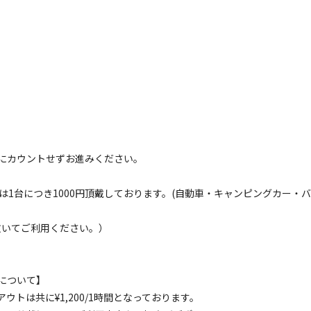
きる「⼭のハコ」を拠点に、
い。
空き状況検索
ェックアウト
利用人数
にカウントせずお進みください。
は1台につき1000円頂戴しております。(自動車・キャンピングカー・
敷いてご利用ください。）
イトのみ
宿泊施設のみ
について】
トは共に¥1,200/1時間となっております。