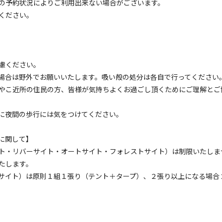
の予約状況によりご利⽤出来ない場合がございます。
ください。
フリーサイト
サイト
遠慮ください。
電源
車両乗り入れ
たき火
花火
喫煙
ペット同
場合は野外でお願いいたします。吸い殻の処分は各⾃で⾏ってください
定員
:
5名
芝生
やこ近所の住⺠の⽅、皆様が気持ちよくお過ごし頂くためにご理解とご
4,000
安：
円/
泊
※利用日、人数によって変動する場合があります。
に夜間の歩⾏には気をつけてください。
に関して】
ト・リバーサイト・オートサイト・フォレストサイト）は制限いたしま
たします。
サイト）は原則１組１張り（テント＋タープ）、２張り以上になる場合