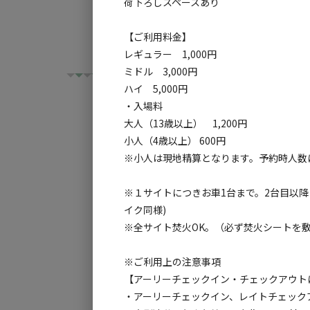
荷下ろしスペースあり
おります。
【ご利用料金】
いろんなスタイルの過ごし⽅、遊び⽅がで
レギュラー 1,000円
ひるがの⾼原の⼤⾃然をぜひ満喫してくださ
ミドル 3,000円
ハイ 5,000円
・入場料
大人（13歳以上） 1,200円
小人（4歳以上） 600円
チェックイン
チ
※小人は現地精算となります。予約時人数
利用タイプ:
※１サイトにつきお車1台まで。2台目以降
イク同様)
宿泊
日帰り
※全サイト焚火OK。（必ず焚火シートを
検索対象:
※ご利⽤上の注意事項
すべて
キャンプサ
【アーリーチェックイン・チェックアウト
・アーリーチェックイン、レイトチェックアウ