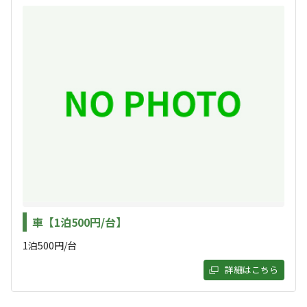
まったり
ワイワイ
地元養豚会社の「はるのポーク」を利用したホットドッグ
落ち着く
にぎやか
も販売するなど、魅力的なラインナップとなっておりま
利用者層
す！🍔🍻
ソロ
カップル
グループ
ファミリー
40
%
10
%
30
%
20
%
毎月第1土曜日に地元魚屋が各種お刺身やハマグリ、アワ
ビなどを配達してくれる海鮮配達イベントといった嬉しい
特徴タグ
ユニークなサービスも行っております🐟☀️
#
体験アクティビティ
#
上級者向け
#
初心者歓迎
#
直火OK
#
カップルにおすすめ
#
サイクリング
#
ドローンOK
#
ファミリーにおすすめ
#
釣り
#
グループにおすすめ
#
虫捕り
#
夜景
#
川遊び
#
ソロにおすすめ
#
絶景
車【1泊500円/台】
#
天体観測
#
星空撮影
#
携帯電波あり
#
無料Wi-Fi
1泊500円/台
クチコミ
詳細はこちら
総合評価
4.5