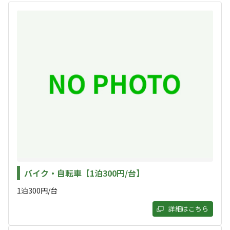
◆平日・連休初日 AM9時チェックイン可◆
◆トイレ(ウォシュレット機能付き)・シャワー(温水)設置
◆
◆ほぼ全域で高速フリーWi-Fiが使用可能◆
すべて表示する
◆毎週土曜日はハンバーガー屋(BAR)出店🍔◆
◆毎月第一土曜日は海鮮配達🐟◆
◆話題のオフロードラジコンWPLの販売や専用コース有り
このキャンプ場の特徴
🚙◆
ロケーション
◆貸切(一部貸切)利用も受付可◆
林間
公園
川
Ogawa. Camp Filed(オガワキャンプフィールド)は、静岡
標高
県浜松市天竜区を流れる天竜川水系の一級河川：気田川に
バイク・自転車【1泊300円/台】
隣接した、自然美を堪能できるオートキャンプ場です🏕✨
85.6m
1泊300円/台
詳細はこちら
雰囲気
毎週土曜日や一部祝日で「ハンバーガー屋：もぐもぐバー
ガー」が出店しており、生ビールなどのアルコール類や、