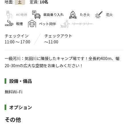
地面
:
定員
:
10名
土
Ogawa. Camp Field（オガワキャン
プフィールド）
AC電源
車両乗り入れ
たき火
花火
喫煙
ペット同伴
リードフリー
4.5
（
8
件）
〒431-3752
静岡県
浜松市
天竜区小川1170-1
チェックイン
チェックアウト
Googleマップで見る
11:00 〜 17:00
〜11:00
灰捨て場
水洗トイレ
一級河川：気田川に隣接したキャンプ場です！全長約400m、幅
20-30mの広大な空間をお楽しみください！
駐車場
売店
コインシャワー
施設詳細
設備・備品
※詳しくは「
キャンプ場情報
」をご確認ください。
無料Wi-Fi
【2023年12月Open！】清流：気田川が隣接、
オプション
大自然を堪能できるキャンプ場！
その他
◆大自然を活かした全面オートフリーサイト◆