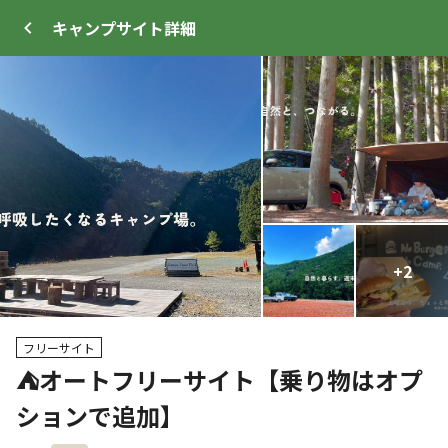
キャンプサイト
詳細
ログイン
メニュー
+
+
11
2
プ
サイト・宿泊施設
クチコミ
キャンプ場情報
フリーサイト
⛺オートフリーサイト【乗り物はオプ
クーポン利用可
ションで追加】
WEB予約可能
キャンプサイト
192
人