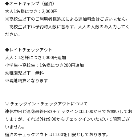
◆オートキャンプ（宿泊）
（けたがわ）に隣接した、大自然を堪能できるオートキャン
大人1名様につき：2,000円
プ場です🏕✨

※高校生以下のご利用者様追加による追加料金はございません。
高校生以下は予約時人数に含めず、大人の人数のみ入力してく
設備は地下水(深井戸)を利用した洗い場や、トイレ(ウォシュ
ださい。
レット機能付き)・シャワー(温水)を設置しており、敷地のほ
ぼ全域で高速フリーWi-Fiが使用可能です！

◆レイトチェックアウト
大人：1名様につき1,000円追加
毎週土曜日や一部祝日で「ハンバーガー屋：もぐもぐバーガ
小学生〜高校生：1名様につき200円追加
ー」が出店しており、生ビールな

幼稚園児以下：無料
※現地精算となります
開拓などのリアルタイムの情報について、Instagramか
Twitterをご確認ください。

Instagramアカウント：@ogawa.campfield

▽ チェックイン・チェックアウトについて
Twitterアカウント：@ogawano_sato
連休中日と連休最終日のチェックインは11:00からでお願いしてお
りますが、それ以外は9:00からチェックインいただいて問題ござ
いません。
宿泊のチェックアウトは11:00を目安としております。