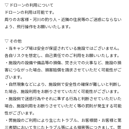
▽ ドローンの利用について​
ドローンの利用は可能です。
周りのお客様・河川の釣り人・近隣の住民等のご迷惑にならない
よう、飛行操作をお願いいたします。
▽ その他
・当キャンプ場は安全が保証されている施設ではございません。
各自リスクを想定し、自己責任でのご利用をお願いいたします。
・施設内の設備や備品等の損傷、焚き火での火事など、施設の損
日帰り
フリーサイト
⛺デイキャンプ【乗り物はオプションで追
害につながった場合、損害賠償を請求させていただく可能性がご
ざいます。
加】
・自然現象などにより、施設側で安全性の確保が難しいと判断し
た場合、施設利用をお断りさせていただく可能性がございます。
AC電
車両乗り
たき
ペット同
リードフ
花火
喫煙
・施設側で迷惑行為やそれに準ずる行為と判断させていただいた
源
入れ
火
伴
リー
場合、施設利用をお断りさせていただく等の罰則が発生する可能
地面
:
定員
:
10名
土
性がございます。
1,000
料金目安：
円/
日
・弊施設のご利用により生じたトラブル、お客様間・お客様と第
※利用日、人数によって変動する場合があります。
三者間において生じたトラブル等による損害等につきまして、弊