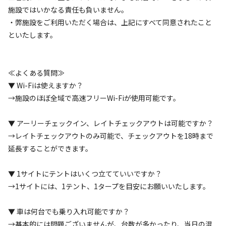
施設ではいかなる責任も負いません。
詳細・空き確認
・弊施設をご利用いただく場合は、上記にすべて同意されたこと
といたします。
クチコミ（
8
件）
≪よくある質問≫
▼ Wi-Fiは使えますか？
総合評価
5
→施設のほぼ全域で高速フリーWi-Fiが使用可能です。
自然・環境・雰囲気
5
▼ アーリーチェックイン、レイトチェックアウトは可能ですか？
管理
5
→レイトチェックアウトのみ可能で、チェックアウトを18時まで
設備
5
延長することができます。
アクセスのよさ
4
▼ 1サイトにテントはいくつ立てていいですか？
こちらのキャンプ場は今回で2回目の宿泊での利用で
→1サイトには、1テント、1タープを目安にお願いいたします。
す。前回は林間サイトで、今回はキャンプ場中央辺りの
細石エリアを使用しました。トイレが清潔に保たれてお
▼ 車は何台でも乗り入れ可能ですか？
→基本的には問題ございませんが、台数が多かったり、当日の混
りウォシュレット付きなのも嬉しいです。山間で目の前