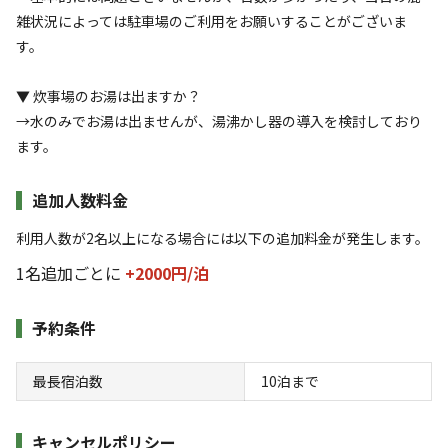
雑状況によっては駐車場のご利用をお願いすることがございま
に
...もっと見る
す。
同伴者
ソロ
利用日
2026年05月25日
▼ 炊事場のお湯は出ますか？
利用区画
フリーサイト
→水のみでお湯は出ませんが、湯沸かし器の導入を検討しており
ます。
参考になった
0
追加人数料金
利用人数が2名以上になる場合には以下の追加料金が発生します。
総合評価
5
1名追加ごとに
+2000円/
泊
自然・環境・雰囲気
5
管理
5
予約条件
設備
5
アクセスのよさ
5
最長宿泊数
10
泊まで
浜松にもこんなに自然に溢れる場所があったことに驚か
キャンセルポリシー