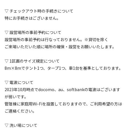
空き状況検索
▽ チェックアウト時の手続きについて​
​特にお手続きはございません。
利用タイプ
宿泊
日帰り
▽ 設営場所の事前予約について​
チェックイン
チェックアウト
設営場所の事前予約は行なっておりません。※貸切を除く
ご来場いただいた順に場所の確保・設営をお願いいたします。
利用人数
▽ 1区画のサイズ規定について
8m×8mでテント1つ、タープ1つ、車1台を基準としております。
検索対象
▽ 電波について​
2023年10月時点でdocomo、au、softbankの電波はございます
検索
が弱いです。
管理棟に家庭用Wi-Fiを設置しておりますので、ご利用希望の方は
ご連絡ください。
キャンプサイト（
2
件）
▽ 洗い場について