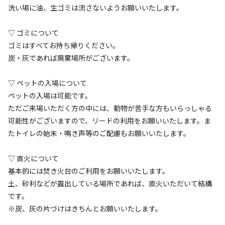
洗い場に油、生ゴミは流さないようお願いいたします。
▽ ゴミについて​
ゴミはすべてお持ち帰りください。
炭・灰であれば廃棄場所がございます。
▽ ペットの入場について​
宿泊
フリーサイト
ペットの入場は可能です。
⛺オートフリーサイト【乗り物はオプション
ただご来場いただく方の中には、動物が苦手な方もいらっしゃる
で追加】
可能性がございますので、リードの利用をお願いいたします。ま
たトイレの始末・鳴き声等のご配慮もお願いいたします。
AC電
車両乗り
たき
ペット同
リードフ
花火
喫煙
源
入れ
火
伴
リー
▽ 直火について
地面
:
定員
:
10名
土
基本的には焚き火台のご利用をお願いいたします。
2,000
料金目安：
円/
泊
土、砂利などが露出している場所であれば、直火いただいて結構
※利用日、人数によって変動する場合があります。
です。
※炭、灰の片づけはきちんとお願いいたします。
詳細・空き確認