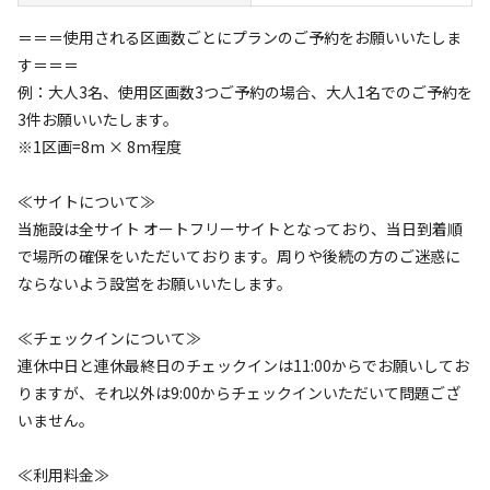
＝＝＝使用される区画数ごとにプランのご予約をお願いいたしま
す＝＝＝
例：大人3名、使用区画数3つご予約の場合、大人1名でのご予約を
キャンプ場からのお知らせ
3件お願いいたします。
2025.12.15
更新
※1区画=8m × 8m程度
≪サイトについて≫
◆大自然を活かした全面オートフリーサイト◆

当施設は全サイト オートフリーサイトとなっており、当日到着順
◆平日・連休初日 AM9時チェックイン可◆

で場所の確保をいただいております。周りや後続の方のご迷惑に
◆トイレ(ウォシュレット機能付き)・シャワー(温水)設置◆

ならないよう設営をお願いいたします。
◆ほぼ全域で高速フリーWi-Fiが使用可能◆

◆毎週土曜日はハンバーガー屋(BAR)出店🍔◆

≪チェックインについて≫
◆話題のオフロードラジコンWPLの販売や専用コース有り🚙
連休中日と連休最終日のチェックインは11:00からでお願いしてお
◆

りますが、それ以外は9:00からチェックインいただいて問題ござ
◆貸切(一部貸切)利用も受付可◆

いません。
Ogawa. Camp Filed(オガワキャンプフィールド)は、静岡県
≪利用料金≫
浜松市天竜区を流れる天竜川水系の一級河川 清流：気田川