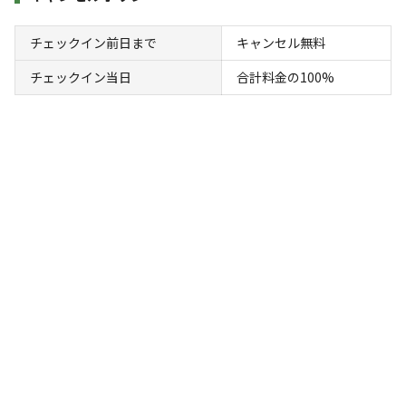
されました。綺麗な気田川、鳥や鹿の鳴き声、とても心
地良かったです。オシャレなBARもあり、友人と楽しく
チェックイン前日まで
キャンセル無料
過ごせました。
チェックイン当日
合計料金の100%
同伴者
グループ
利用日
2026年06月06日
利用区画
フリーサイト
参考になった
0
総合評価
5
自然・環境・雰囲気
5
管理
5
設備
5
アクセスのよさ
2