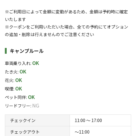
※ご利用日によって金額に変動があるため、金額は予約時に確定
いたします
アクセス
自然・環境
3.4
5.0
※クーポンをご利用いただいた場合、全ての予約にてオプション
の追加・削除は行えませんのでご注意ください
キャンプルール
OK
車両乗り入れ
:
設備
管理
OK
4.7
4.9
たき火
:
OK
花火
:
クチコミ（
8
件）を見る
OK
喫煙
:
OK
ペット同伴
:
NG
キャンペーン
リードフリー
:
チェックイン
11:00 〜 17:00
チェックアウト
〜11:00