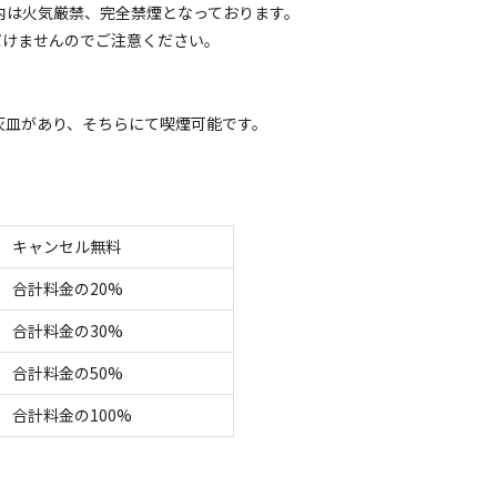
内は火気厳禁、完全禁煙となっております。
グランピング
だけませんのでご注意ください。
ームテントA（2名様）・2食付】厳選食材のBBQデ
灰皿があり、そちらにて喫煙可能です。
電源
車両乗り入れ
たき火
花火
喫煙
ペット同
名
面積
:
170m²
寝室
:
1室
寝具
:
2組
浴室
:
1室
37,400
安：
円/
泊
※利用日、人数によって変動する場合があります。
キャンセル無料
グランピング
合計料金の20%
ームテントA（2名様）・素泊まり】食材の持ち込みO
合計料金の30%
ンプルステイ
合計料金の50%
電源
車両乗り入れ
たき火
花火
喫煙
ペット同
合計料金の100%
名
面積
:
170m²
寝室
:
1室
寝具
:
2組
浴室
:
1室
19,800
安：
円/
泊
※利用日、人数によって変動する場合があります。