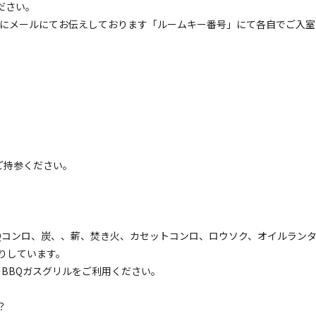
ださい。
にメールにてお伝えしております「ルームキー番号」にて各自でご入室
空き状況検索
ェックアウト
利用人数
ご持参ください。
。
コンロ、炭、、薪、焚き火、カセットコンロ、ロウソク、オイルラン
イトのみ
宿泊施設のみ
りしています。
BBQガスグリルをご利用ください。
？