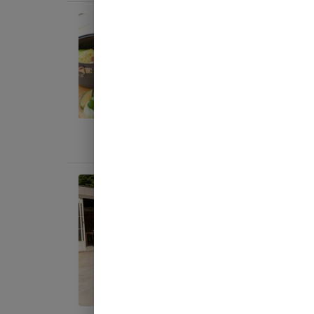
宿泊
【ド
喫
AC
定員
:
3
料金目
宿泊
【ド
なシ
AC
定員
:
3
料金目