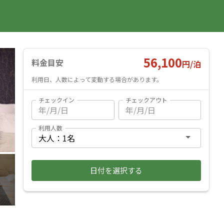
国内旅行
海外旅行
レンタカー
遊び・体験
旅行ガイド
お気に入り
予約確認
ヘルプ
ログイン
料金見積もり
56,100
料金目安
円/
泊
利用日、人数によって変動する場合があります。
チェックイン
チェックアウト
利用人数
日付を選択する