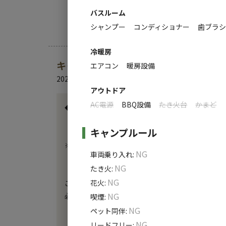
●全室専用のジャグジーバス・トイレ完備
バスルーム
ReFa FINE BUBBLESで快適なバスタイム
シャンプー
コンディショナー
歯ブラ
●雨に日でも安心！全天候型の専用食事スペー
●女性に嬉しい充実のアメニティ
冷暖房
メルボルン発のコスメブランド＜Aesop＞て
キャンプ場からのお知らせ
エアコン
暖房設備
ドライヤーなどのヘアケア用品は＜ReFa＞を
2024.6.19
更新
●快適な眠りとやすらぎを届ける＜SIMMON
アウトドア
AC電源
BBQ設備
たき火台
かまど
◆一部改装中につき、内装の仕様に変更が生じる場
キャンプルール
【ご予約について】

※未就学児は無料ですが、添い寝・食事なしでの対
NG
車両乗り入れ
:
NG
たき火
:
【チェックインについて】

NG
花火
:
ご予約完了後、事前に「ルームキー番号」をメール
NG
必ずメールをご確認ください

喫煙
:
NG
ペット同伴
:
【チェックイン／チェックアウト時間】

NG
リードフリー
: