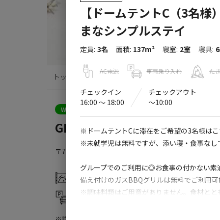
【ドームテントC（3名様
まなシンプルステイ
定員
:
3名
面積
:
137m²
寝室
:
2室
寝具
:
AC電源
車両乗り入れ
た
トップ
サイト・宿泊施設
クチコミ
チェックイン
チェックアウト
16:00 〜 18:00
〜10:00
クーポン利用可
WEB予約可能
宿泊施設
GLAM BASE 竹原
※ドームテントCに滞在をご希望の3名様は
※未就学児は無料ですが、添い寝・食事なし
〒725-0001
広島県
竹原市
田万里町字大門3668-2
GL
グループでのご利用に◎お食事の付かない素
灰捨て場
温浴施設
備え付けのガスBBQグリルは無料でご利用
※調味料類はご用意がありません。食材とと
駐車場
サウナ
※お持込み食材についての衛生管理について
※火気の持ち込みは出来ませんので備え付け
※詳しくは「
キャンプ場情報
」をご確認ください。