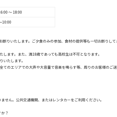
ーズしているため、

16:00 〜 18:00
ご入室ください

〜10:00
お断りいたします。ご夕食のみの参加、食材の提供等も一切お断りして
現地決済不可）

たします。また、満18歳であっても高校生は不可となります。
断りいたします。
他全てのエリアでの大声や大音量で音楽を鳴らす等、周りのお客様のご迷
。
えません。決済エラーや２重引き落としなどの障害が生じる場合があり
りません。公共交通機関、またはレンタカーをご利用ください。
すか？