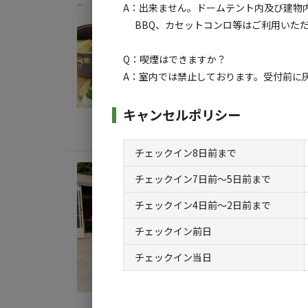
A：出来ません。ドームテント内及び建物
宿泊
BBQ、カセットコンロ等はご利用いた
【ド
喫
Q：喫煙はできますか？
A：室内では禁止しております。受付前に
AC
定員
:
2
キャンセルポリシー
料金目
チェックイン8日前まで
宿泊
チェックイン7日前〜5日前まで
【ド
チェックイン4日前〜2日前まで
なシ
チェックイン前日
AC
チェックイン当日
定員
:
2
料金目