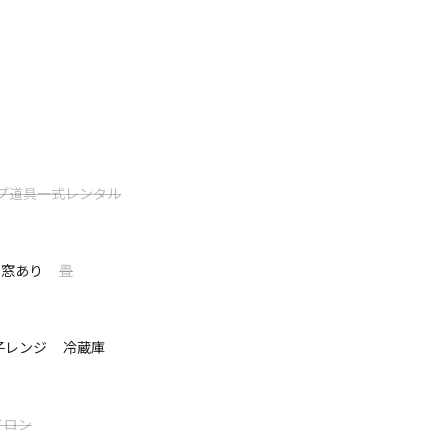
グランピング。日々の喧騒から離れて穏やかで
▼△▼△▼△
プ、ドライヤー、洗顔料、化粧水、乳液、タオル類、歯ブラシ等
゙施設
プ道具一式レンタル
方でも
みとなります。２階への立入りはご遠慮ください
空間
て表示する
窓あり
畳
ネタリウム
い
子レンジ
冷蔵庫
キ
▼△▼△
イロン