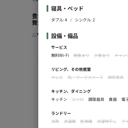
施設詳細
寝具・ベッド
【設備（4ⅿドームテント＋別棟）】
豊かな自然の中で楽しむ開放感溢れる
・ダブルベット4台+セミダブルベッド2台
ダブル
:
4
シングル
:
2
/
贅沢な時間を◎
テレビ、無料Wi-Fi、冷暖房
・ジャグジーバス／信楽焼露天風呂／トイレ
△▼△▼△▼△▼ GLAM BASE 竹原 ▼△
設備・備品
シャンプー、コンディショナー、ボディソー
サービス
・プライベートデッキ
広島 竹原にある開放感溢れるグランピンク
・屋外流し台／ガス式BBQコンロ
無料Wi-Fi
朝食あり
夕食あり
キャン
こだわりの設備を揃え、女性の方や初めての
※2階がございますが、ご利用は1階部分の
安心して楽しめるくつろぎと癒しの非日常
すべ
リビング、その他居室
テレビ
机・ワークスペース
掃除用具
晴れた日の夜は満天の星空の下で天然のプラ
時間を忘れてのんびりとお過ごしくださ
キッチン、ダイニング
キッチン
コンロ
調理器具
食器
電
△▼△▼△▼△▼△▼△▼△▼△▼△▼△▼△
ランドリー
洗剤
洗濯機
乾燥機
洗濯物干し
ア
【こだわりの設備・アメニティ】