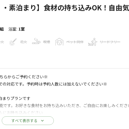
）・素泊まり】食材の持ち込みOK！自由
6組
浴室
:
1室
き火
花火
喫煙
ペット同伴
リードフリー
キャンプ場情報
こちらからご予約ください※
30
人
での対応です。予約時は予約人数には加えないでください※
AM BASE 竹原
Googleマップで見る
泊まりプランです
水洗トイレ
ゴミ捨て場
給湯設備
可能です。お好きな食材をお持ち込みいただき、ご自由にお楽しみくださ
もにお持ち込みください
施設側は責任を負いかねますので予めご了承ください
すべて表示する
のガスBBQグリル（無料）をご使用ください