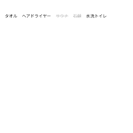
シ
タオル
ヘアドライヤー
サウナ
石鹸
水洗トイレ
ス
゙揃えています
ご用意
S＞の寝具
合がございます。予めご了承のほどお願い申し上げます

応です。予約時は予約人数には加えないでください

にてお送りいたします。
