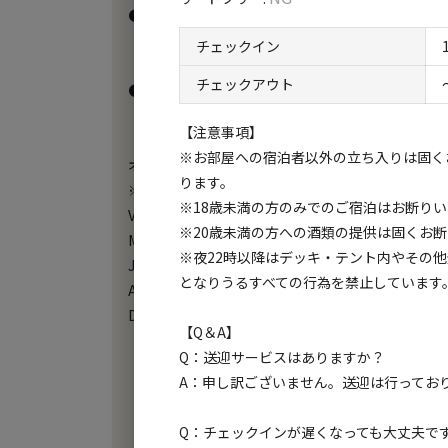
●チェックイン：16:00～18:00

　チェックインが18時を過ぎる場合は、受付がクロ
チェックイン
　お知らせしている「ルームキー番号」にて各自で
チェックアウト
●チェックアウト：8:00～10:00

【注意事項】
【お支払いについて】

※お部屋への宿泊者以外の立ち入りは固く
オンラインにてクレジット決済のみとなります。（
ります。
※利用可能なクレジットカード

※18歳未満の方のみでのご宿泊はお断りい
Visa

※20歳未満の方への酒類の提供は固くお
Mastercard

※夜22時以降はデッキ・テント内やその
JCB

となりうるすべての行為を禁止しています
AMEX

Dinners

【Q＆A】
【重要】デビットカード、プリペイド式カードは使
Q：送迎サービスはありますか？
A：申し訳ございません。送迎は行ってお
【サウナについて】

　サウナはドームテントのみにございます

Q：チェックインが遅くなっても大丈夫で
　ヴィラ棟にはございませんのでご注意ください