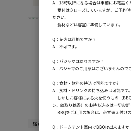
A：18時以降になる場合は事前にお電話く
受付はクローズしていますが、ご予約時
ださい。
食材などは客室に準備しています。
Q：花火は可能ですか？
A：不可です。
チェックイン
チ
Q：パジャマはありますか？
利用タイプ:
A：パジャマのご用意はございませんので
宿泊
日帰り
Q：食材・飲料の持込は可能ですか?
検索対象:
A：食材・ドリンクの持ち込みは可能です
しかしお客様による火を使うもの（BBQ
すべて
キャンプサ
ン、蚊取り線香）のお持ち込みは一切お断
BBQをご利用の場合は、必ず備え付けの
宿泊施設（
26
件）
Q：ドームテント室内でBBQは出来ますか