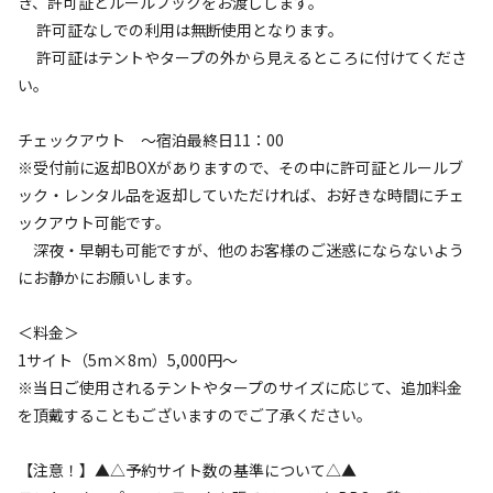
き、許可証とルールブックをお渡しします。
ソロ
カップル
グループ
ファミリー
許可証なしでの利用は無断使用となります。
25
%
25
%
25
%
25
%
許可証はテントやタープの外から見えるところに付けてくださ
特徴タグ
い。
#
カップルにおすすめ
#
ファミリーにおすすめ
#
釣り
チェックアウト ～宿泊最終日11：00
#
グループにおすすめ
#
レンタルあり
#
ソロにおすすめ
※受付前に返却BOXがありますので、その中に許可証とルールブ
ック・レンタル品を返却していただければ、お好きな時間にチェ
#
絶景
#
天体観測
#
携帯電波あり
ックアウト可能です。
クチコミ
深夜・早朝も可能ですが、他のお客様のご迷惑にならないよう
にお静かにお願いします。
総合評価
4.7
＜料金＞
1サイト（5m×8m）5,000円～
※当日ご使用されるテントやタープのサイズに応じて、追加料金
アクセス
自然・環境
を頂戴することもございますのでご了承ください。
4.3
4.7
【注意！】▲△予約サイト数の基準について△▲