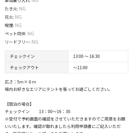
車両乗り入れ
:
オープンは平成29年4月1日でした。
NG
たき火
:
NG
花火
:
NG
喫煙
:
このキャンプ場の特徴
NG
ペット同伴
:
ロケーション
NG
リードフリー
:
高台
公園
海
チェックイン
13:00 〜 16:30
標高
チェックアウト
〜11:00
52.5m
広さ：5ｍ×８ｍ
場内お好きなエリアにテントを張ってお過ごしください。
雰囲気
【宿泊の場合】
まったり
ワイワイ
落ち着く
にぎやか
チェックイン 13：00～16：30
※受付で予約画面の確認をさせていただきますのでご用意をお願
利用者層
いいたします。確認が取れましたら利用申請書にご記入いただ