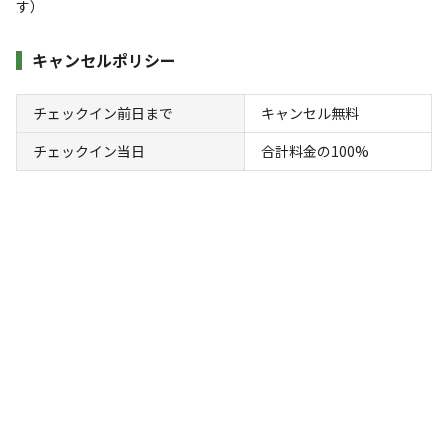
す）
⚠️⚠️重要なお知らせ⚠️⚠️◎林野火災警報が発令された場合は
たき火などが禁止されますのでご注意ください。詳しくは公
キャンセルポリシー
式HP、インスタグラムをご覧ください。

チェックイン前日まで
キャンセル無料
☆★R8.4月～料金改定することになりました。詳しくは公式
チェックイン当日
合計料金の100%
HP、インスタグラムをご覧ください★☆

⚠利用する際の注意事項⚠

1.直火・花火全面禁止。地面が焦げない対策必須。

2.ペットの同伴禁止。（盲導犬や介助犬に限り可）

3.ゴミは全て持ち帰り。（灰捨て場は利用可）

【予約枠のない日について】

定休日(12/28-1/4)・貸切日以外で予約枠のない場合は満員御
礼もしくは、電話予約優先日となりますのでお手数ですが、
当キャンプ場へ直接、お問い合わせください。TEL：0531-