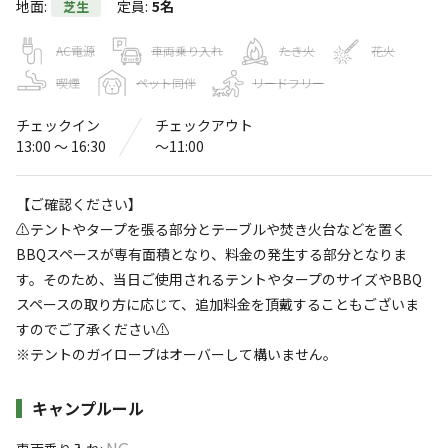
地面
:
定員
:
5名
芝生
表浜ほうべの森キャンプ場
4.7
AC電源
車両乗り入れ
たき火
花火
（
34
件）
〒441-3424
愛知県
田原市
南神戸町南中島1番地
喫煙
ペット同伴
リードフリー
Googleマップで見る
チェックイン
チェックアウト
13:00 〜 16:30
〜11:00
灰捨て場
水洗トイレ
給湯設備
駐車場
【ご確認ください】
⚠️テントやタープを張る部分とテーブルや焚き火台などを置く
コインシャワー
自動販売機
BBQスペースが専有面積となり、料金の発生する部分となりま
す。そのため、当日ご使用されるテントやタープのサイズやBBQ
※詳しくは「
キャンプ場情報
」をご確認ください。
スペースの取り方に応じて、追加料金を頂戴することもございま
すのでご了承ください⚠️
太平洋を臨む公園でまったりキャンプ♪
※テントのガイロープはオーバーして構いません。
太平洋を臨む表浜海岸のすぐ近くに立地する公園です。
施設詳細
豊かな自然の中でキャンプやバーベキューなどを楽しむこ
キャンプルール
とができます。
NG