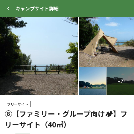
キャンプサイト
詳細
ログイン
メニュー
+
+
47
7
プ
サイト・宿泊施設
クチコミ
キャンプ場情報
フリーサイト
➇【ファミリー・グループ向け🏕️】フ
クーポン利用可
リーサイト（40㎡）
WEB予約可能
キャンプサイト
125
人