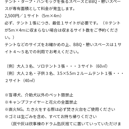
テント・タープ・ハンモックを張るスペースとBBQ・憩いスペー
スが専有面積として料金が発生します。
2,500円／１サイト（5ｍ×4ｍ）
設備
管理
必ず、テント１張につき、最低１サイトが必要です。（※テント
4.6
4.7
が5ｍ×4ｍに収まらない場合は収まるサイト数をご予約くださ
クチコミ（
34
件）を見る
い。）
テントなどのサイズをお確かめの上、BBQ・憩いスペースは１サ
イト４～５名での利用でお考えください。
キャンペーン
〔例〕大人３名、ソロテント３張・・・３サイト（60㎡）
〔例〕大人２名・子供３名、3.5×5.5ｍ２ルームテント１張・・・
２サイト（40㎡）
※盲導犬、介助犬以外のペット類禁止
※キャンプファイヤーと花火の全面禁止
※直火NG。たき火をする際は必ず焚き火台をご使用ください
キャンプ場からのお知らせ
※ゴミは生ごみを含め、すべてお持ち帰りください
2026.5.6
更新
（炭や灰は炊事棟のドラム缶灰捨てに置いていっていただけま