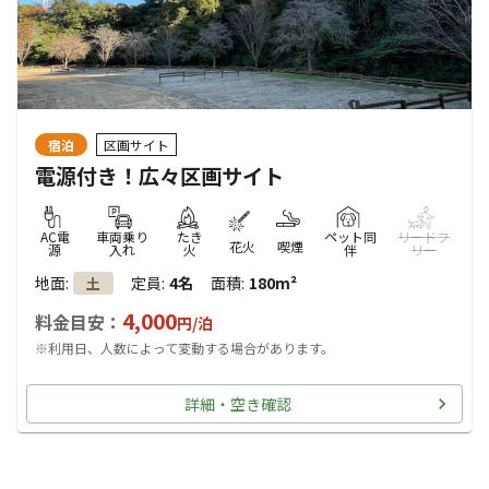
宿泊
区画サイト
電源付き！広々区画サイト
AC電
車両乗り
たき
ペット同
リードフ
花火
喫煙
源
入れ
火
伴
リー
地面
:
定員
:
4名
面積
:
180m²
土
4,000
料金目安：
円/
泊
※利用日、人数によって変動する場合があります。
詳細・空き確認