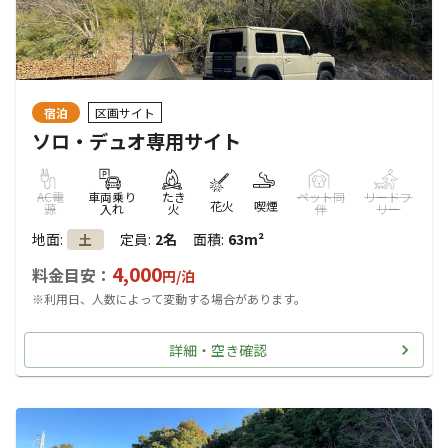
宿泊
区画サイト
ソロ・デュオ専用サイト
AC電
車両乗り
たき
ペット同
リードフ
花火
喫煙
源
入れ
火
伴
リー
地面
:
定員
:
2名
面積
:
63m²
土
4,000
料金目安：
円/
泊
※利用日、人数によって変動する場合があります。
詳細・空き確認