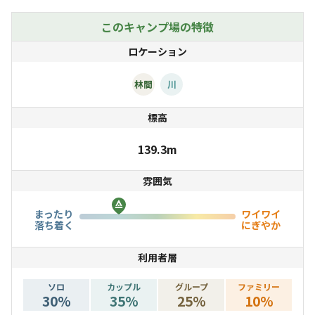
な自然体験を楽しみ、ゆったりとリラックスすることがで
きます。
このキャンプ場の特徴
自然の美しさに囲まれ、心地よいひとときをお過ごしくだ
ロケーション
さい。
林間
川
標高
≪料金≫サイト料＋入場料
139.3m
雰囲気
電源付き！広々区画サイト
◆サイト料
まったり
ワイワイ
レギュラーシーズン 3000円
落ち着く
にぎやか
ハイシーズン 5000円
利用者層
トップシーズン 6000円
◆入場料
ソロ
カップル
グループ
ファミリー
30
%
35
%
25
%
10
%
中学生以上 1000円