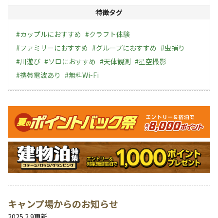
小学生 500円
特徴タグ
※小学生は現地精算となります。
予約時人数に含めず、大人の人数のみ入力しお進みくだ
#
カップルにおすすめ
#
クラフト体験
さい。
#
ファミリーにおすすめ
#
グループにおすすめ
#
虫捕り
◆駐車代
#
川遊び
#
ソロにおすすめ
#
天体観測
#
星空撮影
サイト内駐車 無料(サイト外1台につき 1000円)
#
携帯電波あり
#
無料Wi-Fi
ソロデュオサイト
キャンペーン
◆サイト料
レギュラーシーズン 3000円
ハイシーズン 4000円
トップシーズン 5000円
◆入場料
中学生以上 1000円
※ペット・小学生以下 入場不◆駐車代
キャンプ場からのお知らせ
お車1台まで(2台目不可)
2025.2.9
更新