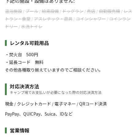
下記の施設・設備はありません:
温浴施設
プール
給湯設備
ドッグラン
売店
自動販売機
レス
/
/
/
/
/
/
トラン・食堂
アスレチック・遊具
コインシャワー
コインラン
/
/
/
ドリー
水洗トイレ
/
レンタル可能用品
・焚火台 500円 ‌
・延長コード ‌無料
その他各種取り揃えていますのでご相談ください。
対応決済方法
キャンプ場でお支払いが必要になった際の対応決済方法
現金
クレジットカード
電子マネー
QRコード決済
/
/
/
PayPay、QUICPay、Suica、IDなど
営業情報