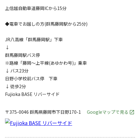
上信越自動車道藤岡ICから15分
◆電車でお越しの方(群馬藤岡駅から25分)
JR八高線「群馬藤岡駅」下車
↓
群馬藤岡駅バス停
※路線「藤岡〜上平線(あゆかわ号)」乗車
↓ バス23分
日野小学校前バス停 下車
↓ 徒歩2分
Fujioka BASE リバーサイド
〒375-0046
群馬県
藤岡市
下日野170-1
Googleマップで見る