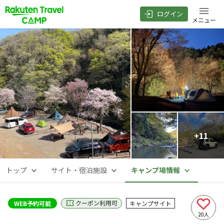
ログイン
メニュー
+
11
トップ
サイト・宿泊施設
キャンプ場情報
クーポン利用可
WEB予約可能
キャンプサイト
20
人