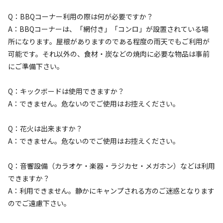
Q：BBQコーナー利用の際は何が必要ですか？
宿泊
区画サイト
A：BBQコーナーは、「網付き」「コンロ」が設置されている場
区画サイト③【15.75㎡】
所になります。屋根がありますのである程度の雨天でもご利用が
可能です。それ以外の、食材・炭などの焼肉に必要な物品は事前
にご準備下さい。
AC電
車両乗り
たき
ペット同
リードフ
花火
喫煙
源
入れ
火
伴
リー
地面
:
定員
:
6名
面積
:
15.75m²
デッキ
Q：キックボードは使用できますか？
A：できません。危ないのでご使用はお控えください。
4,400
料金目安：
円/
泊
※利用日、人数によって変動する場合があります。
Q：花火は出来ますか？
A：できません。危ないのでご使用はお控えください。
詳細・空き確認
Q：音響設備（カラオケ・楽器・ラジカセ・メガホン）などは利用
できますか？
A：利用できません。静かにキャンプされる方のご迷惑となります
のでご遠慮下さい。