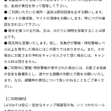
合、各自が責任を持って管理して下さい。
設備
管理
⚫ ご利用いただいた場所・道具は原状回復を必ずお願いします。
4.8
4.4
⚫ テントの撤収後、サイトの清掃をお願いします。特にペグの確
認を忘れないで下さい。
クチコミ（
8
件）を見る
⚫ 樹木を傷つける行為、又は、みだりに植物を採取することは禁
止です。
キャンペーン
⚫ 雨天時も営業いたします。但し、気象庁が警報・特別警報レベ
ル以上を発令した場合にはこの限りではありません。また、その
場合にお客さまの予約をキャンセルさせて頂く場合には、キャン
セル料は頂きません。
⚫ご利用中に警報･特別警報が発令された場合には、お客さま自身
の安全を最優先とし、速やかな避難の判断と行動をお願いいたし
ます。なお、避難時の責任について負いかねることをご了承くだ
さい。
キャンプ場からのお知らせ
【ご利用規約】
2026.8.5
更新
La Vilaでは安心・安全なキャンプ場運営の為、いくつかのルール
を定めております。