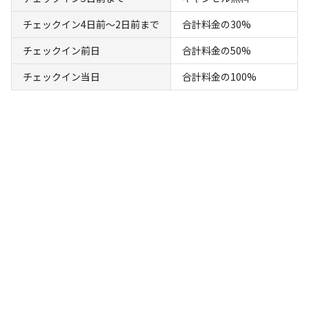
チェックイン4日前〜2日前まで
合計料金の30%
チェックイン前日
合計料金の50%
宿泊
区画サイト
チェックイン当日
合計料金の100%
区画サイト⑤【35.75㎡】
AC電
車両乗り
たき
ペット同
リードフ
花火
喫煙
源
入れ
火
伴
リー
地面
:
定員
:
6名
面積
:
35.75m²
デッキ
4,400
料金目安：
円/
泊
※利用日、人数によって変動する場合があります。
詳細・空き確認