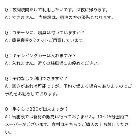
Q：夜間焼肉だけで利用したいです。深夜に帰ります。
宿泊
区画サイト
A：できません。 当施設は、宿泊の方の優先となります。
区画サイト②【15.75㎡】
Q：コテージに、寝具は付いていますか？
AC電
車両乗り
たき
ペット同
リードフ
花火
喫煙
A：簡易寝具を2セットご用意しています。
源
入れ
火
伴
リー
地面
:
定員
:
6名
面積
:
15.75m²
デッキ
Q：キャンピングカーは入れますか？
4,400
料金目安：
円/
泊
A：入れません。近くの駐車場にお停めください。
※利用日、人数によって変動する場合があります。
Q：予約なしで利用できますか？
詳細・空き確認
A：空きがあれば可能ですが、予約で埋まる場合もありますのでご
予約をお勧めしております。
Q：手ぶらでBBQが出来ますか？
A：当施設では食材の販売は行っておりません。10～15分圏内で
スーパーがございます。食材はそちらでご購入の上お越しくださ
い。