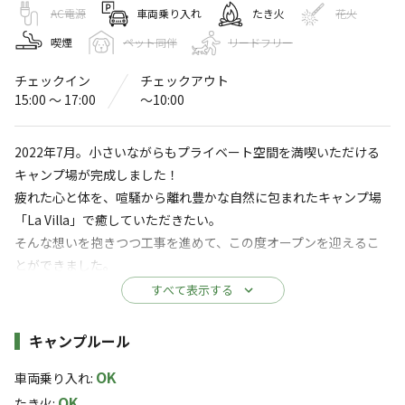
LaVilla
AC電源
車両乗り入れ
たき火
花火
喫煙
ペット同伴
リードフリー
4.7
（
8
件）
〒869-3602
熊本県
上天草市
大矢野町上598−1
チェックイン
チェックアウト
Googleマップで見る
15:00 〜 17:00
〜10:00
水洗トイレ
コインランドリー
2022年7月。小さいながらもプライベート空間を満喫いただける
キャンプ場が完成しました！
駐車場
コインシャワー
疲れた心と体を、喧騒から離れ豊かな自然に包まれたキャンプ場
「La Villa」で癒していただきたい。
※詳しくは「
キャンプ場情報
」をご確認ください。
そんな想いを抱きつつ工事を進めて、この度オープンを迎えるこ
とができました。
プライベートな空間で心休まる時間
ゆっくりと流れる時間の中で心が和むひと時を過ごしていたくこ
すべて表示する
ご家族やご友人と普段できないような話をしたくなる場
とが可能です。
ぜひお楽しみください。
施設詳細
所。喧騒から離れ、ゆったりとした時間をお過ごしくださ
キャンプルール
い。
OK
～プライベートな空間で心休まる時間～
車両乗り入れ
:
ご家族やご友人と普段できないような話をしたくなる場所。
OK
たき火
: