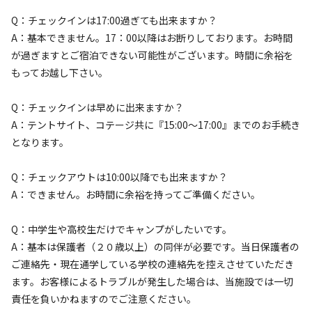
宿泊
区画サイト
Q：チェックインは17:00過ぎても出来ますか？
区画サイト①【15.75㎡】
A：基本できません。17：00以降はお断りしております。お時間
が過ぎますとご宿泊できない可能性がございます。時間に余裕を
AC電
車両乗り
たき
ペット同
リードフ
もってお越し下さい。
花火
喫煙
源
入れ
火
伴
リー
地面
:
定員
:
6名
面積
:
15.75m²
デッキ
Q：チェックインは早めに出来ますか？
4,400
料金目安：
円/
泊
A：テントサイト、コテージ共に『15:00～17:00』までのお手続き
※利用日、人数によって変動する場合があります。
となります。
詳細・空き確認
Q：チェックアウトは10:00以降でも出来ますか？
A：できません。お時間に余裕を持ってご準備ください。
Q：中学生や高校生だけでキャンプがしたいです。
A：基本は保護者（２０歳以上）の同伴が必要です。当日保護者の
ご連絡先・現在通学している学校の連絡先を控えさせていただき
ます。お客様によるトラブルが発生した場合は、当施設では一切
責任を負いかねますのでご注意ください。