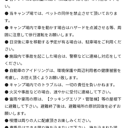
ソロ
カップル
グループ
ファミリー
い。
25
%
25
%
25
%
25
%
⚫ 当キャンプ場では、ペットの同伴を禁止させて頂いておりま
す。
特徴タグ
⚫ キャンプ場内で車を動かす場合はハザードを点滅させる等、周
囲に注意して徐行運転をお願いします。
#
カップルにおすすめ
#
ファミリーにおすすめ
⚫ 日没後に車を移動する予定が有る場合は、駐車場をご利用くだ
#
グループにおすすめ
#
ソロにおすすめ
#
絶景
さい。
⚫ 施設内で事故を起こした場合は、警察などに連絡し対応をして
クチコミ
ください。
総合評価
⚫ 自動車のアイドリングは、環境保護や周辺利用者の健康被害を
4.7
考慮し、お控え頂くようお願い致します。
⚫ キャンプ場内でのトラブルは、一切の責任を負いかねます。
⚫ 火災や事故などの場合、速やかに受付に連絡して下さい。
アクセス
自然・環境
⚫ 雷雨や豪雨の際は、【クッキングエリア・管理棟】等の屋根下
4.4
4.8
に避難して下さい。避難終了後は、避難場所の原状回復を必ずお
願いします。
⚫ 喫煙は周りの人に配慮頂きお楽しみください。
⚫ 貴重品はできる限り持ち込まないで下さい。持ち込まれた場