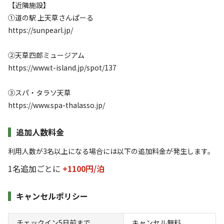
【近隣施設】
①道の駅 上天草さんぱーる
https://sunpearl.jp/
宿泊
区画サイト
区画サイト④【22.75㎡】
②天草四郎ミュージアム
https://www.t-island.jp/spot/137
AC電
車両乗り
たき
ペット同
リードフ
花火
喫煙
源
入れ
火
伴
リー
③スパ・タラソ天草
地面
:
定員
:
6名
面積
:
22.75m²
デッキ
https://www.spa-thalasso.jp/
4,400
料金目安：
円/
泊
※利用日、人数によって変動する場合があります。
追加人数料金
利用人数が3名以上になる場合には以下の追加料金が発生します。
詳細・空き確認
1名追加ごとに
+1100円/
泊
キャンセルポリシー
チェックイン5日前まで
キャンセル無料