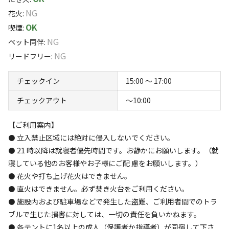
コテージ内はエアコン、簡易寝具を2セットご用意してい
すべて表示する
喧騒から離れ、ゆったりとした時間をお過ごしください。
NG
花火
:
ます。
OK
喫煙
:
近隣施設に「スパ・タラソ天草」がございます。温泉施設
【料金】
NG
ペット同伴
:
で日帰り入浴（有料）が利用できます。
このキャンプ場の特徴
テント(1泊)
NG
リードフリー
:
4,400円（税込）2名様含む
ロケーション
3名様以上から1,100円（税込）/1名
チェックイン
15:00 〜 17:00
※未就学児は無料となります。人数カウントせずにご予約を進め
高台
てください。
チェックアウト
〜10:00
※利用料金は、時期によって変動いたします。詳細はカレンダー
標高
【ご利用案内】
にてご確認ください。
33m
⚫ 立入禁止区域には絶対に侵入しないでください。
⚫ 21 時以降は就寝者優先時間です。お静かにお願いします。（就
【その他料金】
雰囲気
寝している他のお客様やお子様にご配 慮をお願いします。）
⚫ その他の利用料金【グラウンド利用料・入浴料・薪】などの料
⚫ 花火や打ち上げ花火はできません。
金はその都度、受付にてお支払い頂くか、予めご利用予定がある
まったり
ワイワイ
⚫ 直火はできません。必ず焚き火台をご利用ください。
場合は、事前に直接ご連絡をお願い致します。
落ち着く
にぎやか
⚫ 施設内および駐車場などで発生した盗難、ご利用者間でのトラ
ブルで生じた損害に対しては、一切の責任を負いかねます。
利用者層
⚫ 各テントに1名以上の成人（保護者か指導者）が同宿して下さ