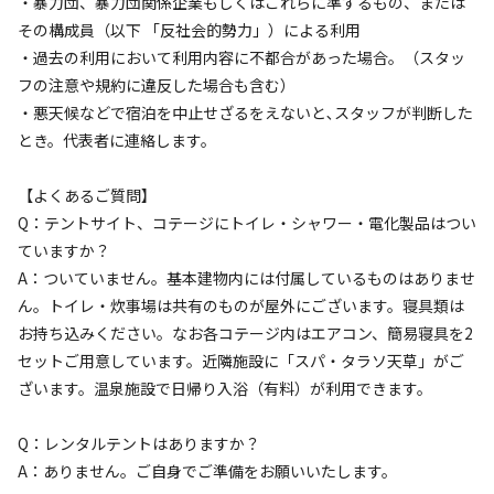
・暴力団、暴力団関係企業もしくはこれらに準ずるもの、または
その構成員（以下 「反社会的勢力」）による利用
利用人数
・過去の利用において利用内容に不都合があった場合。（スタッ
フの注意や規約に違反した場合も含む）
検索対象
・悪天候などで宿泊を中止せざるをえないと､スタッフが判断した
とき。代表者に連絡します。
検索
【よくあるご質問】
Q：テントサイト、コテージにトイレ・シャワー・電化製品はつい
ていますか？
A：ついていません。基本建物内には付属しているものはありませ
キャンプサイト（
6
件）
ん。トイレ・炊事場は共有のものが屋外にございます。寝具類は
お持ち込みください。なお各コテージ内はエアコン、簡易寝具を2
セットご用意しています。近隣施設に「スパ・タラソ天草」がご
ざいます。温泉施設で日帰り入浴（有料）が利用できます。
Q：レンタルテントはありますか？
A：ありません。ご自身でご準備をお願いいたします。