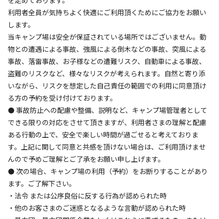
7月28日に発生した地震について

利用者全員が気持ちよく快適にご利用頂くためにご協力をお願い
地震によるキャンプ場施設の被害はなく、通常どおりご宿泊
します。
いただけます。

当キャンプ場は安全が保証されている場所ではございません。動
ただ夜間断水【午後9時～翌日午前11時】のため、日中しか
物との遭遇による事故、強風による倒木などの事故、突風による
水道が使えません。

事故、落雷事故、お子様などの遭難リスク、自動車による事故、
詳しい状況の確認は　09015180657　までご連絡ください。

盗難のリスクなど、様々なリスクが考えられます。自然と寄り添
また、現在も余震が続いておりますので、ご来場の際は十分
いながら、リスクを想定した自己責任の範囲での利用に同意頂け
る方の予約を受け付けております。
⚫ 事故防止への配慮や整備、説明など、キャンプ場管理者として
できる限りの対応をさせて頂きますが、利用者さまの理解と配慮
ある行動の上で、安全で楽しい時間が過ごせると考えておりま
す。上記に関して同意と共感を頂けない場合は、ご利用頂けませ
空き状況検索
んので予めご理解とご了承をお願い申し上げます。
⚫ 次の場合、キャンプ場の利用（予約）をお断りすることがあり
利用タイプ
ます。ご了解下さい。
宿泊
日帰り
・法令 または公序良俗に反する行為が認められた時
・他のお客さまのご迷惑となるような言動が認められた時
チェックイン
チェックアウト