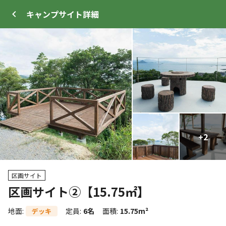
キャンプサイト
詳細
ログイン
メニュー
+
+
17
2
プ
サイト・宿泊施設
クチコミ
キャンプ場情報
区画サイト
区画サイト②【15.75㎡】
クーポン利用可
WEB予約可能
キャンプサイト
地面
:
定員
:
6名
面積
:
15.75m²
デッキ
91
人
宿泊施設