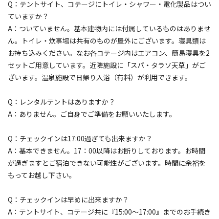
Q：テントサイト、コテージにトイレ・シャワー・電化製品はつい
ていますか？
宿泊
区画サイト
A：ついていません。基本建物内には付属しているものはありませ
区画サイト②【15.75㎡】
ん。トイレ・炊事場は共有のものが屋外にございます。寝具類は
お持ち込みください。なお各コテージ内はエアコン、簡易寝具を2
AC電
車両乗り
たき
ペット同
リードフ
花火
喫煙
源
入れ
火
伴
リー
セットご用意しています。近隣施設に「スパ・タラソ天草」がご
ざいます。温泉施設で日帰り入浴（有料）が利用できます。
地面
:
定員
:
6名
面積
:
15.75m²
デッキ
4,400
料金目安：
円/
泊
Q：レンタルテントはありますか？
※利用日、人数によって変動する場合があります。
A：ありません。ご自身でご準備をお願いいたします。
詳細・空き確認
Q：チェックインは17:00過ぎても出来ますか？
A：基本できません。17：00以降はお断りしております。お時間
が過ぎますとご宿泊できない可能性がございます。時間に余裕を
もってお越し下さい。
Q：チェックインは早めに出来ますか？
A：テントサイト、コテージ共に『15:00～17:00』までのお手続き