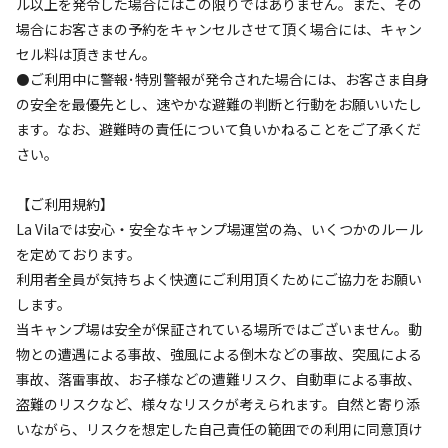
ル以上を発令した場合にはこの限りではありません。また、その
場合にお客さまの予約をキャンセルさせて頂く場合には、キャン
利用人数
セル料は頂きません。
⚫ご利用中に警報･特別警報が発令された場合には、お客さま自身
検索対象
の安全を最優先とし、速やかな避難の判断と行動をお願いいたし
ます。なお、避難時の責任について負いかねることをご了承くだ
さい。
検索
【ご利用規約】
La Vilaでは安心・安全なキャンプ場運営の為、いくつかのルール
を定めております。
キャンプサイト（
6
件）
利用者全員が気持ちよく快適にご利用頂くためにご協力をお願い
します。
当キャンプ場は安全が保証されている場所ではございません。動
物との遭遇による事故、強風による倒木などの事故、突風による
事故、落雷事故、お子様などの遭難リスク、自動車による事故、
盗難のリスクなど、様々なリスクが考えられます。自然と寄り添
いながら、リスクを想定した自己責任の範囲での利用に同意頂け