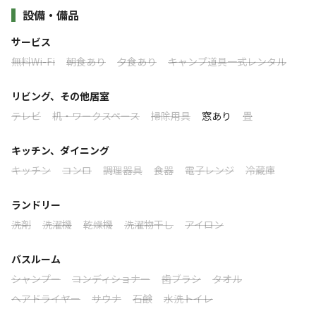
コテージ内はエアコン、簡易寝具を2セットご用意してい
すべて表示する
設備・備品
お食事等はお近くのお店でご準備をお願いいたします。
ます。
サービス
近隣施設に「スパ・タラソ天草」がございます。温泉施設
【料金】
無料Wi-Fi
朝食あり
夕食あり
キャンプ道具一式レンタル
で日帰り入浴（有料）が利用できます。
このキャンプ場の特徴
コテージ(1泊)
11,000円（税込）2名様含む
ロケーション
リビング、その他居室
3名様以上から3,300円（税込）/1名
テレビ
机・ワークスペース
掃除用具
窓あり
畳
※未就学児は無料となります。人数カウントせずにご予約を進め
高台
てください。
キッチン、ダイニング
※利用料金は、時期によって変動いたします。詳細はカレンダー
標高
キッチン
コンロ
調理器具
食器
電子レンジ
冷蔵庫
にてご確認ください。
33m
ランドリー
【その他料金】
雰囲気
洗剤
洗濯機
乾燥機
洗濯物干し
アイロン
⚫ その他の利用料金【グラウンド利用料・入浴料・薪】などの料
金はその都度、受付にてお支払い頂くか、予めご利用予定がある
まったり
ワイワイ
バスルーム
場合は、事前に直接ご連絡をお願い致します。
落ち着く
にぎやか
シャンプー
コンディショナー
歯ブラシ
タオル
利用者層
ヘアドライヤー
サウナ
石鹸
水洗トイレ