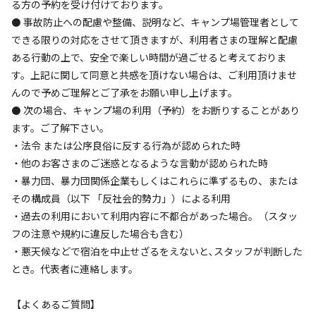
る方の予約を受け付けております。
宿泊
区画サイト
⚫ 事故防止への配慮や整備、説明など、キャンプ場管理者として
区画サイト①【15.75㎡】
できる限りの対応をさせて頂きますが、利用者さまの理解と配慮
ある行動の上で、安全で楽しい時間が過ごせると考えておりま
AC電
車両乗り
たき
ペット同
リードフ
す。上記に関して同意と共感を頂けない場合は、ご利用頂けませ
花火
喫煙
源
入れ
火
伴
リー
んので予めご理解とご了承をお願い申し上げます。
地面
:
定員
:
6名
面積
:
15.75m²
デッキ
⚫ 次の場合、キャンプ場の利用（予約）をお断りすることがあり
4,400
料金目安：
円/
泊
ます。ご了解下さい。
※利用日、人数によって変動する場合があります。
・法令 または公序良俗に反する行為が認められた時
・他のお客さまのご迷惑となるような言動が認められた時
詳細・空き確認
・暴力団、暴力団関係企業もしくはこれらに準ずるもの、または
その構成員（以下 「反社会的勢力」）による利用
・過去の利用において利用内容に不都合があった場合。（スタッ
フの注意や規約に違反した場合も含む）
・悪天候などで宿泊を中止せざるをえないと､スタッフが判断した
とき。代表者に連絡します。
【よくあるご質問】