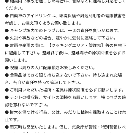
⚫ 施設内で事故を起こした場合は、警察などに連絡し対応をして
7月28日に発生した地震について

ください。
地震によるキャンプ場施設の被害はなく、通常どおりご宿泊
⚫ 自動車のアイドリングは、環境保護や周辺利用者の健康被害を
いただけます。

考慮し、お控え頂くようお願い致します。
ただ夜間断水【午後9時～翌日午前11時】のため、日中しか
⚫ キャンプ場内でのトラブルは、一切の責任を負いかねます。
水道が使えません。

⚫ 火災や事故などの場合、速やかに受付に連絡して下さい。
詳しい状況の確認は　09015180657　までご連絡ください。

⚫ 雷雨や豪雨の際は、【クッキングエリア・管理棟】等の屋根下
また、現在も余震が続いておりますので、ご来場の際は十分
に避難して下さい。避難終了後は、避難場所の原状回復を必ずお
願いします。
⚫ 喫煙は周りの人に配慮頂きお楽しみください。
⚫ 貴重品はできる限り持ち込まないで下さい。持ち込まれた場
合、各自が責任を持って管理して下さい。
⚫ ご利用いただいた場所・道具は原状回復を必ずお願いします。
空き状況検索
⚫ テントの撤収後、サイトの清掃をお願いします。特にペグの確
認を忘れないで下さい。
利用タイプ
⚫ 樹木を傷つける行為、又は、みだりに植物を採取することは禁
宿泊
日帰り
止です。
⚫ 雨天時も営業いたします。但し、気象庁が警報・特別警報レベ
チェックイン
チェックアウト