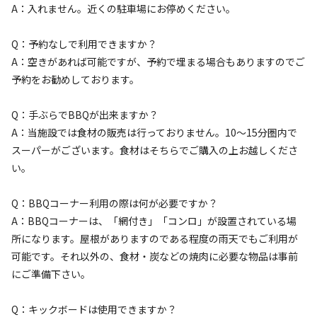
A：入れません。近くの駐車場にお停めください。
Q：予約なしで利用できますか？
宿泊
区画サイト
A：空きがあれば可能ですが、予約で埋まる場合もありますのでご
区画サイト④【22.75㎡】
予約をお勧めしております。
AC電
車両乗り
たき
ペット同
リードフ
Q：手ぶらでBBQが出来ますか？
花火
喫煙
源
入れ
火
伴
リー
A：当施設では食材の販売は行っておりません。10～15分圏内で
地面
:
定員
:
6名
面積
:
22.75m²
デッキ
スーパーがございます。食材はそちらでご購入の上お越しくださ
4,400
料金目安：
い。
円/
泊
※利用日、人数によって変動する場合があります。
Q：BBQコーナー利用の際は何が必要ですか？
詳細・空き確認
A：BBQコーナーは、「網付き」「コンロ」が設置されている場
所になります。屋根がありますのである程度の雨天でもご利用が
可能です。それ以外の、食材・炭などの焼肉に必要な物品は事前
にご準備下さい。
Q：キックボードは使用できますか？