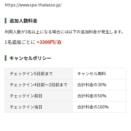
https://www.spa-thalasso.jp/
追加人数料金
利用人数が3名以上になる場合には以下の追加料金が発生します。
宿泊
区画サイト
手ぶらでテントプラン
1名追加ごとに
+3300円/
泊
キャンセルポリシー
AC電
車両乗り
たき
ペット同
リードフ
花火
喫煙
源
入れ
火
伴
リー
地面
:
定員
:
4名
面積
:
14.8m²
デッキ
チェックイン5日前まで
キャンセル無料
11,000
料金目安：
円/
泊
チェックイン4日前〜2日前まで
合計料金の30%
※利用日、人数によって変動する場合があります。
チェックイン前日
合計料金の50%
詳細・空き確認
チェックイン当日
合計料金の100%
宿泊施設（
4
件）