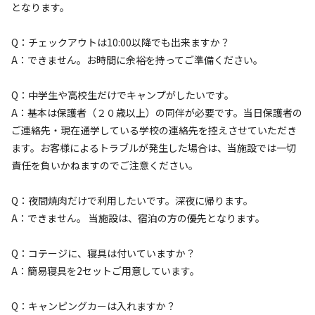
となります。
宿泊
区画サイト
Q：チェックアウトは10:00以降でも出来ますか？
区画サイト③【15.75㎡】
A：できません。お時間に余裕を持ってご準備ください。
Q：中学生や高校生だけでキャンプがしたいです。
AC電
車両乗り
たき
ペット同
リードフ
花火
喫煙
源
入れ
火
伴
リー
A：基本は保護者（２０歳以上）の同伴が必要です。当日保護者の
地面
:
定員
:
6名
面積
:
15.75m²
デッキ
ご連絡先・現在通学している学校の連絡先を控えさせていただき
ます。お客様によるトラブルが発生した場合は、当施設では一切
4,400
料金目安：
円/
泊
責任を負いかねますのでご注意ください。
※利用日、人数によって変動する場合があります。
Q：夜間焼肉だけで利用したいです。深夜に帰ります。
詳細・空き確認
A：できません。 当施設は、宿泊の方の優先となります。
Q：コテージに、寝具は付いていますか？
A：簡易寝具を2セットご用意しています。
Q：キャンピングカーは入れますか？