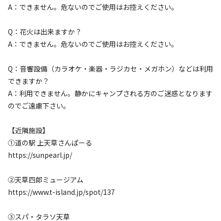
A：できません。危ないのでご使用はお控えください。
Q：花火は出来ますか？
A：できません。危ないのでご使用はお控えください。
宿泊
区画サイト
区画サイト⑤【35.75㎡】
Q：音響設備（カラオケ・楽器・ラジカセ・メガホン）などは利用
できますか？
AC電
車両乗り
たき
ペット同
リードフ
花火
喫煙
A：利用できません。静かにキャンプされる方のご迷惑となります
源
入れ
火
伴
リー
のでご遠慮下さい。
地面
:
定員
:
6名
面積
:
35.75m²
デッキ
4,400
料金目安：
円/
泊
【近隣施設】
※利用日、人数によって変動する場合があります。
①道の駅 上天草さんぱーる
https://sunpearl.jp/
詳細・空き確認
②天草四郎ミュージアム
https://www.t-island.jp/spot/137
③スパ・タラソ天草