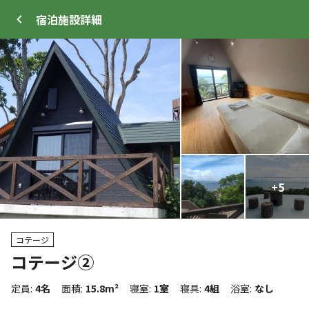
宿泊施設
詳細
ログイン
メニュー
+
+
17
5
プ
サイト・宿泊施設
クチコミ
キャンプ場情報
コテージ
コテージ②
クーポン利用可
WEB予約可能
キャンプサイト
定員
:
4名
面積
:
15.8m²
寝室
:
1室
寝具
:
4組
浴室
:
なし
91
人
宿泊施設