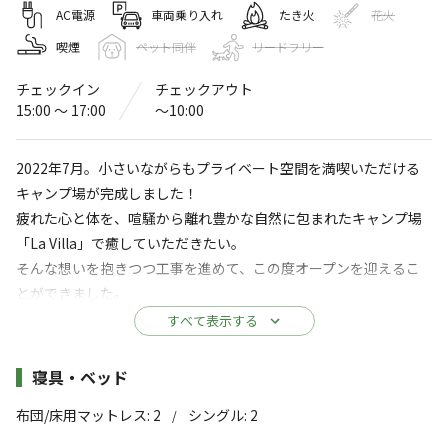
LaVilla
AC電源
車両乗り入れ
たき火
花火
喫煙
ペット同伴
リードフリー
4.7
（
8
件）
〒869-3602
熊本県
上天草市
大矢野町上598−1
チェックイン
チェックアウト
Googleマップで見る
15:00 〜 17:00
〜10:00
水洗トイレ
コインランドリー
2022年7月。小さいながらもプライベート空間を満喫いただける
キャンプ場が完成しました！
駐車場
コインシャワー
疲れた心と体を、喧騒から離れ豊かな自然に包まれたキャンプ場
「La Villa」で癒していただきたい。
※詳しくは「
キャンプ場情報
」をご確認ください。
そんな想いを抱きつつ工事を進めて、この度オープンを迎えるこ
とができました。
プライベートな空間で心休まる時間
ゆっくりと流れる時間の中で心が和むひと時を過ごしていたくこ
すべて表示する
ご家族やご友人と普段できないような話をしたくなる場
とが可能です。
ぜひお楽しみください。
施設詳細
所。喧騒から離れ、ゆったりとした時間をお過ごしくださ
寝具・ベッド
い。
布団/床用マットレス
:
2
シングル
:
2
/
～プライベートな空間で心休まる時間～
コテージで宿泊するのみのプランです。