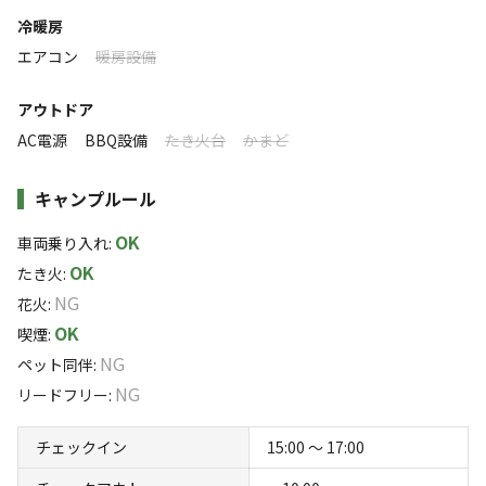
ソロ
カップル
グループ
ファミリー
冷暖房
25
%
25
%
25
%
25
%
エアコン
暖房設備
特徴タグ
アウトドア
#
カップルにおすすめ
#
ファミリーにおすすめ
AC電源
BBQ設備
たき火台
かまど
#
グループにおすすめ
#
ソロにおすすめ
#
絶景
キャンプルール
クチコミ
OK
車両乗り入れ
:
総合評価
OK
4.7
たき火
:
NG
花火
:
OK
喫煙
:
NG
ペット同伴
:
アクセス
自然・環境
4.4
4.8
NG
リードフリー
:
チェックイン
15:00 〜 17:00