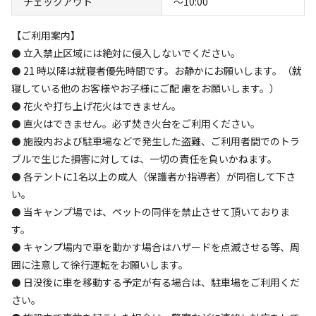
チェックアウト
〜10:00
設備
管理
【ご利用案内】
4.8
4.4
⚫ 立入禁止区域には絶対に侵入しないでください。
⚫ 21 時以降は就寝者優先時間です。お静かにお願いします。（就
クチコミ（
8
件）を見る
寝している他のお客様やお子様にご配 慮をお願いします。）
⚫ 花火や打ち上げ花火はできません。
キャンペーン
⚫ 直火はできません。必ず焚き火台をご利用ください。
⚫ 施設内および駐車場などで発生した盗難、ご利用者間でのトラ
ブルで生じた損害に対しては、一切の責任を負いかねます。
⚫ 各テントに1名以上の成人（保護者か指導者）が同宿して下さ
い。
⚫ 当キャンプ場では、ペットの同伴を禁止させて頂いておりま
す。
⚫ キャンプ場内で車を動かす場合はハザードを点滅させる等、周
キャンプ場からのお知らせ
囲に注意して徐行運転をお願いします。
2026.8.5
更新
⚫ 日没後に車を移動する予定が有る場合は、駐車場をご利用くだ
さい。