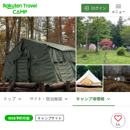
ログイン
メニュー
+
9
トップ
サイト・宿泊施設
キャンプ場情報
WEB予約可能
キャンプサイト
5
人