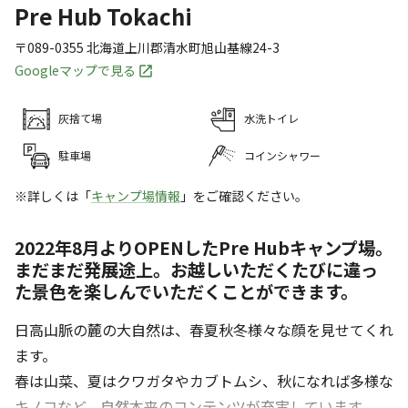
Pre Hub Tokachi
〒089-0355
北海道
上川郡
清水町旭山基線24-3
Googleマップで見る
灰捨て場
水洗トイレ
駐車場
コインシャワー
※詳しくは「
キャンプ場情報
」をご確認ください。
2022年8月よりOPENしたPre Hubキャンプ場。
まだまだ発展途上。お越しいただくたびに違っ
た景色を楽しんでいただくことができます。
日高山脈の麓の大自然は、春夏秋冬様々な顔を見せてくれ
ます。
春は山菜、夏はクワガタやカブトムシ、秋になれば多様な
キノコなど、自然本来のコンテンツが充実しています。