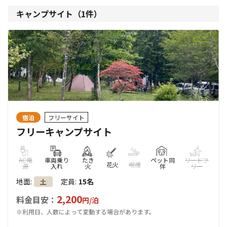
キャンプサイト（
1
件）
宿泊
フリーサイト
フリーキャンプサイト
AC電
車両乗り
たき
ペット同
リードフ
花火
喫煙
源
入れ
火
伴
リー
地面
:
定員
:
15名
土
2,200
料金目安：
円/
泊
※利用日、人数によって変動する場合があります。