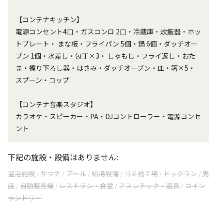
【コンテナキッチン】
電源コンセント4口・ガスコンロ 2口・冷蔵庫・炊飯器・ホッ
トプレート・ まな板・フライパン 5個・鍋 6個・ダッチオー
ブン 1個・水差し・包丁×3・ しゃもじ・フライ返し・おた
ま・擦り下ろし器・はさみ・ダッチオーブン・皿・箸×5・
スプーン・コップ
【コンテナ音楽スタジオ】
カラオケ・スピーカー・PA・DJコントローラー・電源コンセ
ント
下記の施設・設備はありません:
温浴施設
サウナ
プール
給湯設備
ゴミ捨て場
ドッグラン
売
/
/
/
/
/
/
店
自動販売機
レストラン・食堂
アスレチック・遊具
コイン
/
/
/
/
ランドリー