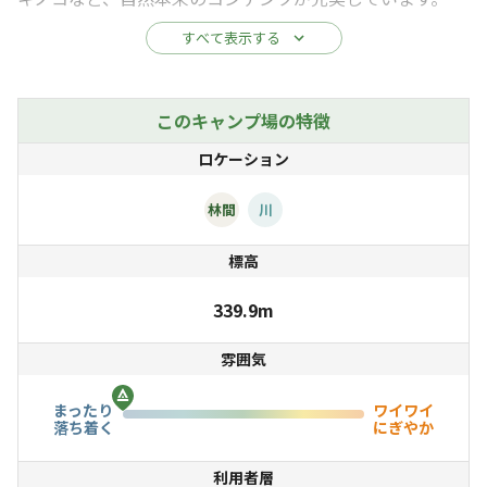
すべて表示する
針葉樹と紅葉樹がいい塩梅で共存するこの森では、様々な
種類の木々と対話をすることができます。
近くを流れる小さな小川には、生ワサビが自生していたり
このキャンプ場の特徴
と、手付かずの美しい自然に触れ合うことができます。
ロケーション
夜になれば満点の星空。晴れの日には流れ星のシャワーを
見ることができるでしょう。
林間
川
標高
339.9m
雰囲気
まったり
ワイワイ
落ち着く
にぎやか
利用者層