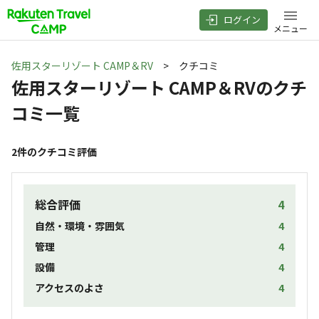
ログイン
メニュー
佐用スターリゾート CAMP＆RV
> クチコミ
佐用スターリゾート CAMP＆RV
のクチ
コミ一覧
2
件のクチコミ評価
総合評価
4
自然・環境・雰囲気
4
管理
4
設備
4
アクセスのよさ
4