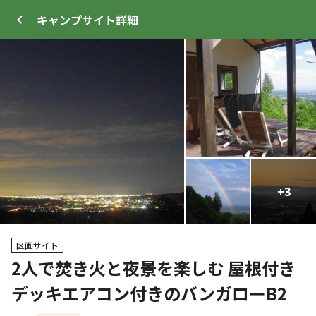
キャンプサイト
詳細
ログイン
メニュー
+
+
18
3
トップ
サイト・宿泊施設
キャンプ場情報
区画サイト
2人で焚き火と夜景を楽しむ 屋根付き
クーポン利用可
デッキエアコン付きのバンガローB2
WEB予約可能
キャンプサイト
24
人