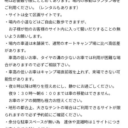
明は必要最小限にとどめてあります。場内の移動はランタン等を
ご利用ください。（レンタルもあります）
・サイトは全て区画サイトです。
キャンプ場からのお知らせ
・場内の小道などはご自由に散歩できますが、
2026.7.25
更新
お子様が他のお客様のサイト内に入って騒いだりすることの無
いようお願いします。
現在、公式サイトからもお申し込みを受け付けております。

・場内の車道は未舗装で、通常のオートキャンプ場に比べ高低差
【はじめに】

があります。
当キャンプ場は、家族、ソロの方などが 落ち着いて過ごせる
車高の低いお車、タイヤの溝の少ないお車では利用が困難な場
キャンプ場を目指しています。

合がありますので必ずご相談下さい。
・車高の低いお車はキャンプ場直前坂を上れず、来場できない可
そのため大人グループ、複数家族でのご利用はできません。

能性があります。
1家族または大人だけの場合は2人までのご利用となります。

・夜８時以降は明りを控えめにし、静かにお過ごしください。
夜９：３０時～朝６：００までは車の移動はできません。
お車のドアの開閉も極力お控えください。
・場内の車道は未舗装で、通常のオートキャンプ場に比べ高
・地形の都合上、大きなテントの場合はご利用できるサイトが限
低差があります。

られますので必ず予約前にご確認ください。
　車高の低いお車では利用が困難な場合がありますので

・余分な駐車スペースが無い為 連休や混雑時は１サイトにつき
　必ずご相談下さい。
