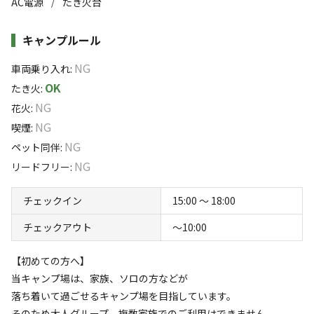
AC電源
たき火台
/
ご家族でご利用の場合は、公式サイトのファミリープランをご利
とができます。
用ください。
関東平野を見下ろす景色と夕焼け、そしてすべてのバンガ
すべて表示する
キャンプルール
ローから夜景を見ることが可能で、バンガロー利用の宿泊
【広さ】
NG
者は無料で日の出工学の双眼鏡をレンタル可能で、また違
車両乗り入れ
:
室内4.5畳＋屋根付きデッキ
OK
った夜景を楽しんでいただけます。バンガローには冷房専
このキャンプ場の特徴
たき火
:
NG
用エアコン、デッキ扇風機があり快適にお過ごしいただけ
花火
:
【設備・サービス】
ロケーション
NG
ます。
室内照明
喫煙
:
コンセント
NG
林間
高台
ペット同伴
:
ローテーブル
NG
リードフリー
:
ローチェア（2名分）
標高
日の出光学製双眼鏡
チェックイン
15:00 〜 18:00
489.3m
換気扇
チェックアウト
〜10:00
ハンモック無料貸し出し
雰囲気
デッキ扇風機
【初めての方へ】
冷房専用エアコン
まったり
ワイワイ
当キャンプ場は、家族、ソロの方などが
【料金】
落ち着く
にぎやか
落ち着いて過ごせるキャンプ場を目指しています。
14,000円～（平日）
そのため大人グループ、複数家族でのご利用はできません。