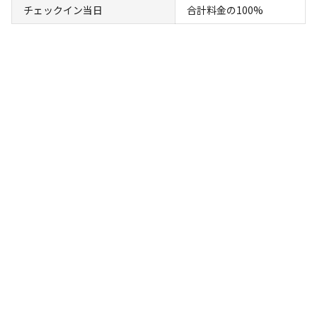
チェックイン当日
合計料金の100%
検索
キャンプサイト（
6
件）
宿泊
区画サイト
2人で焚き火と夜景を楽しむ 屋根付きデッキ
エアコン付きのバンガローB2
AC電
車両乗り
たき
ペット同
リードフ
花火
喫煙