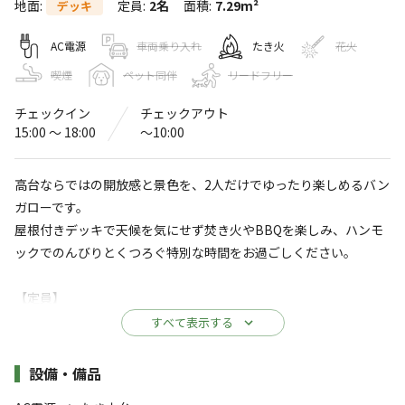
地面
:
定員
:
2名
面積
:
7.29m²
デッキ
くりの木キャンプ場
〒377-0202
群馬県
渋川市
中郷２６９４−１９７
AC電源
車両乗り入れ
たき火
花火
Googleマップで見る
喫煙
ペット同伴
リードフリー
チェックイン
チェックアウト
水洗トイレ
駐車場
15:00 〜 18:00
〜10:00
売店
コインシャワー
高台ならではの開放感と景色を、2人だけでゆったり楽しめるバン
自動販売機
ガローです。
屋根付きデッキで天候を気にせず焚き火やBBQを楽しみ、ハンモ
※詳しくは「
キャンプ場情報
」をご確認ください。
ックでのんびりとくつろぐ特別な時間をお過ごしください。
赤城山の眺望と関東平野を見下ろす景色・夜景
【定員】
は圧巻
大人2名まで（ペット不可）
すべて表示する
キャンプ場の東と西に高台があり、中央付近の低地を利用
※こちらは2名様限定プランです。
したキャンプ場。
施設詳細
設備・備品
お子様を含むご家族でのご利用はできません。
季節ごとに野草の花や谷に響く野鳥のさえずりを楽しむこ