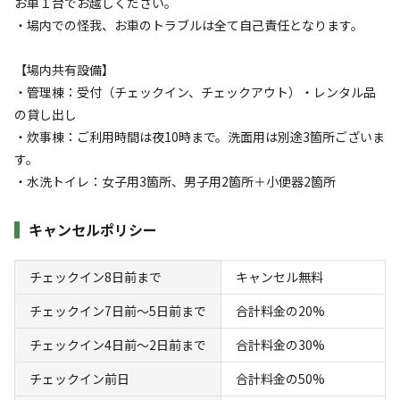
お車１台でお越しください。
・車高の低すぎるお車はキャンプ場直前坂を上れず、来場で
・場内での怪我、お車のトラブルは全て自己責任となります。
きない可能性があります。
【場内共有設備】
・管理棟：受付（チェックイン、チェックアウト）・レンタル品
の貸し出し
・炊事棟：ご利用時間は夜10時まで。洗面用は別途3箇所ございま
空き状況検索
す。
・水洗トイレ：女子用3箇所、男子用2箇所＋小便器2箇所
利用タイプ
宿泊
日帰り
キャンセルポリシー
チェックイン
チェックアウト
チェックイン8日前まで
キャンセル無料
チェックイン7日前〜5日前まで
合計料金の20%
利用人数
チェックイン4日前〜2日前まで
合計料金の30%
検索対象
チェックイン前日
合計料金の50%