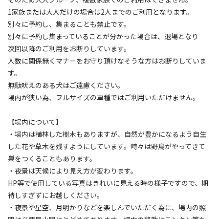
利用者層
1家族または大人だけの場合は2人までのご利用となります。
※曜日・シーズンにより料金が変動します。
別々に予約し、集まることも禁止です。
ソロ
カップル
グループ
ファミリー
35
%
35
%
0
%
30
%
別々に予約し集まっていることが分かった場合は、退場となり
【駐車場】
次回以降のご利用をお断りしています。
建物から約40m
特徴タグ
人数に関係無くマナーをお守り頂けなそうな方はお断りしていま
す。
※荷物の積み下ろしは建物近くまでお車でお越しいただけます。
#
初心者歓迎
#
直火OK
#
カップルにおすすめ
無駄吠えのある犬はご遠慮ください。
#
ファミリーにおすすめ
#
虫捕り
#
夜景
#
レンタルあり
場内が狭い為、フルサイズの車種ではご利用いただけません。
【BBQ・焚き火】
#
ソロにおすすめ
#
絶景
#
天体観測
#
星空撮影
BBQコンロはお持ち込みください（レンタルあり）
#
携帯電波あり
【場内について】
デッキ上の指定場所でBBQコンロ・焚き火台をご利用いただけま
・場内は植林した樹木もありますが、自然が豊かになるよう自生
す。
した花や草木を残すようにしています。時々は野鳥がやってきて
キャンペーン
直火は禁止です。
巣をつくることもあります。
【ご案内】
・夜景は天候により見え方が変わります。
チェックアウトは10:00です。
HP等で使用している写真はきれいに見える時の様子ですので、期
待しすぎずにお越しください。
・夜景や星空、月明かりなどを楽しんでいただく為に、場内の照