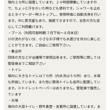
場内２カ所に設置しています。２４時間稼働していますの
で、ちょっと汗をかいた時なども便利です。シャワーを止め
るとタイマーが一時ストップし、使用時毎に自動洗浄を行い
ます。中に更衣室もあり、施錠できますので、女性の方も安
心してご利用戴けます。
・プール（利用可能時期:７月下旬～８月末日）
川の流れがない分、小さなお子様でも水遊びを存分に楽しむ
ことができます。ご自由にご使用下さい。
・集会所
団体の方などが会議等で使用出来ます。ご使用等に際しては
管理棟までご相談下さい
・トイレ
場内に大きなトイレは７カ所（内水洗は５カ所）あり、水場
も併設しています。また他に簡易トイレも各所に配置してい
ます。※トイレットペーパーはありません。管理棟で販売し
ています
・水場
場内の大型トイレ・野外食堂・各要所に設置しています。ま