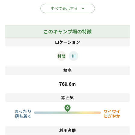
自然を満喫し、訪れるたびに違う自然に出会えます。親し
すべて表示する
い友人たちや一人など、皆様のお好みにあったアウトドア
ライフを心ゆくまでお楽しみください。
このキャンプ場の特徴
ロケーション
林間
川
標高
769.6m
雰囲気
まったり
ワイワイ
落ち着く
にぎやか
利用者層