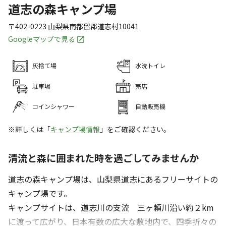
道志の森キャンプ場
〒402-0223
山梨県
南都留郡
道志村10041
Googleマップで見る
灰捨て場
水洗トイレ
駐車場
売店
コインシャワー
自動販売機
※詳しくは「
キャンプ場情報
」をご確認ください。
清流と森に囲まれた時を過ごしてみませんか
道志の森キャンプ場は、山梨県道志にあるフリーサイトの
キャンプ場です。
キャンプサイトは、道志川の支流 三ヶ頼川沿い約２km
に渡って広がり、日本有数の広大な敷地内で、四季折々の