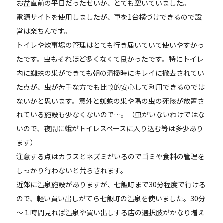
お盆直前の平日だったせいか、とても空いていました。

電源サイトを使用しましたが、車を1台横づけできるので設
営は楽ちんです。

トイレや炊事場の管理はとても行き届いていて使いやすかっ
たです。虫もそれほど多くなくて良かったです。特にトイレ
内に蜘蛛の巣ができても朝の清掃時にキレイに撤去されてい
た点が、虫が苦手な方でも比較的安心して利用できるのでは
ないかと思います。意外と蜘蛛の巣や隅の虫の死骸が放置さ
れている施設も少なくないので…。（虫がいないわけではな
いので、夜間に蛾がトイレスペースに入り込む等は多少あり
ます）

注意する点はカラスとネズミがいるのでゴミや食料の管理を
しっかり行わないと荒らされます。

近郊に温泉施設がありますが、七飯町まで30分程度で行ける
ので、軽い買い出しがてら七飯町の温泉を使いました。30分
～１時間見れば温泉や買い出しする店の選択肢がかなり増え