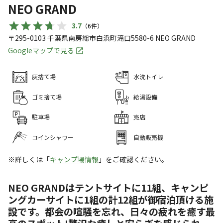
NEO GRAND
3.7
（
6
件）
〒295-0103
千葉県
南房総市
白浜町滝口5580-6
NEO GRAND
Googleマップで見る
灰捨て場
水洗トイレ
ゴミ捨て場
給湯設備
駐車場
売店
コインシャワー
自動販売機
※詳しくは「
キャンプ場情報
」をご確認ください。
NEO GRANDはテントサイトに11組、キャンピ
ングカーサイトに1組の計12組が御宿泊頂ける施
設です。都会の喧騒を忘れ、日々の疲れを癒す最