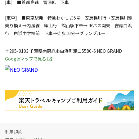
[車] ■首都高速 冨浦IC 下車
[電車] ■東京駅発 特急わかしお5号 安房鴨川行→安房鴨川駅
乗り換え→内房線 館山行 館山駅下車→JRバス関東 安房白浜
行 白浜中学校前 下車→徒歩10分→グランブルー
〒295-0103
千葉県
南房総市
白浜町滝口5580-6
NEO GRAND
Googleマップで見る
キャンペーン
利用規約