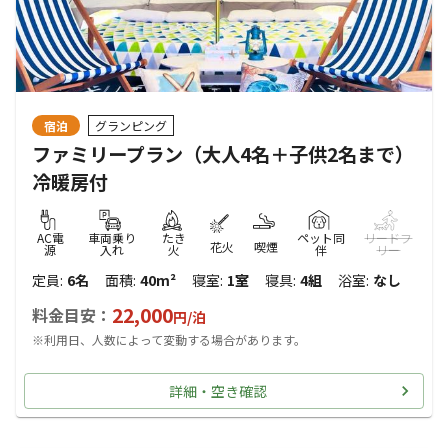
宿泊
グランピング
ファミリープラン（大人4名＋子供2名まで）
冷暖房付
AC電
車両乗り
たき
ペット同
リードフ
花火
喫煙
源
入れ
火
伴
リー
定員
:
6名
面積
:
40m²
寝室
:
1室
寝具
:
4組
浴室
:
なし
22,000
料金目安：
円/
泊
※利用日、人数によって変動する場合があります。
詳細・空き確認