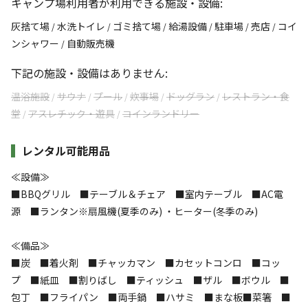
キャンプ場利用者が利用できる施設・設備:
灰捨て場
水洗トイレ
ゴミ捨て場
給湯設備
駐車場
売店
コイ
/
/
/
/
/
/
ンシャワー
自動販売機
/
下記の施設・設備はありません:
温浴施設
サウナ
プール
炊事場
ドッグラン
レストラン・食
/
/
/
/
/
堂
アスレチック・遊具
コインランドリー
/
/
レンタル可能用品
≪設備≫
■BBQグリル ■テーブル＆チェア ■室内テーブル ■AC電
源 ■ランタン※扇風機(夏季のみ) ・ヒーター(冬季のみ)
≪備品≫
■炭 ■着火剤 ■チャッカマン ■カセットコンロ ■コッ
プ ■紙皿 ■割りばし ■ティッシュ ■ザル ■ボウル ■
包丁 ■フライパン ■両手鍋 ■ハサミ ■まな板■菜箸 ■