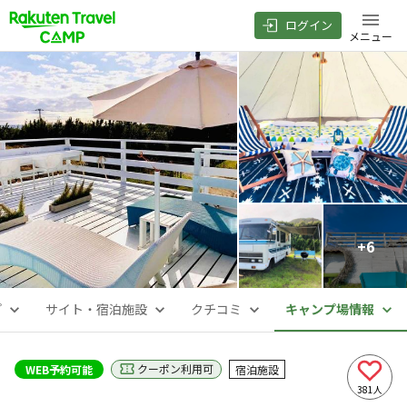
ログイン
メニュー
+
6
プ
サイト・宿泊施設
クチコミ
キャンプ場情報
クーポン利用可
WEB予約可能
宿泊施設
381
人