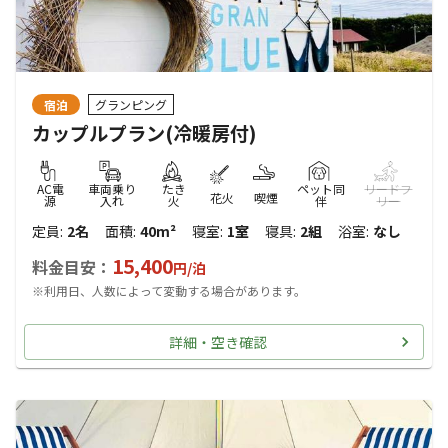
宿泊
グランピング
カップルプラン(冷暖房付)
AC電
車両乗り
たき
ペット同
リードフ
花火
喫煙
源
入れ
火
伴
リー
定員
:
2名
面積
:
40m²
寝室
:
1室
寝具
:
2組
浴室
:
なし
15,400
料金目安：
円/
泊
※利用日、人数によって変動する場合があります。
詳細・空き確認