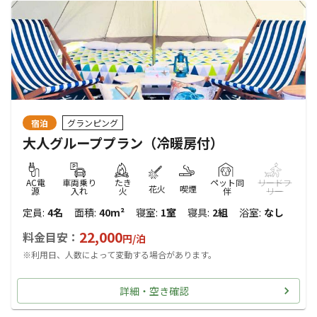
宿泊
グランピング
大人グループプラン（冷暖房付）
AC電
車両乗り
たき
ペット同
リードフ
花火
喫煙
源
入れ
火
伴
リー
定員
:
4名
面積
:
40m²
寝室
:
1室
寝具
:
2組
浴室
:
なし
22,000
料金目安：
円/
泊
※利用日、人数によって変動する場合があります。
詳細・空き確認