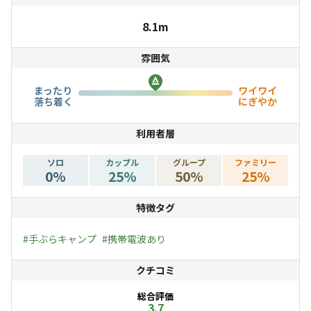
・利用料金 2,200円
【時間】
8.1m
①15:30~17:00
雰囲気
②17:00~18:30
③18:30~20:00
まったり
ワイワイ
落ち着く
にぎやか
・上記時間帯枠が埋まり次第、ご案内は終了です。
利用者層
ご利用希望の場合は、一度必ずご連絡ください。
・薪はご持参下さい。
ソロ
カップル
グループ
ファミリー
0
%
25
%
50
%
25
%
お時間を守ってご利用くださいますようお願い申し上げま
特徴タグ
す。
#
手ぶらキャンプ
#
携帯電波あり
クチコミ
総合評価
3.7