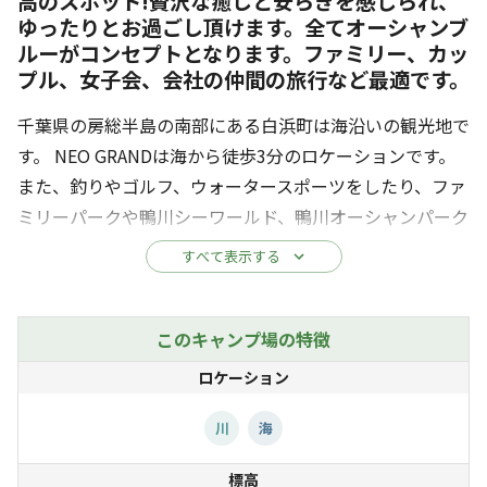
高のスポット!贅沢な癒しと安らぎを感じられ、
ゆったりとお過ごし頂けます。全てオーシャンブ
ルーがコンセプトとなります。ファミリー、カッ
プル、女子会、会社の仲間の旅行など最適です。
千葉県の房総半島の南部にある白浜町は海沿いの観光地で
す。 NEO GRANDは海から徒歩3分のロケーションです。
また、釣りやゴルフ、ウォータースポーツをしたり、ファ
ミリーパークや鴨川シーワールド、鴨川オーシャンパーク
で遊んだりするなど、アクティビティー好きな方にとても
すべて表示する
人気です。
気候が比較的穏やかで、都内から車でたった90分の好アク
セス、1年を通して多くの家族、カップル、グループ旅行
このキャンプ場の特徴
の方が訪れます。
ロケーション
◆3組様限定でサウナ利用ができます
川
海
・ご利用時間は1組1時間半です。
標高