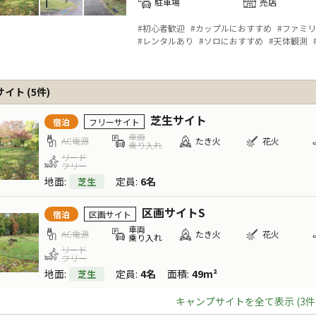
駐車場
売店
#
初心者歓迎
#
カップルにおすすめ
#
ファミリ
#
レンタルあり
#
ソロにおすすめ
#
天体観測
サイト
(
5
件)
芝生サイト
宿泊
フリーサイト
車両
AC電源
たき火
花火
乗り入れ
リード
フリー
地面
:
定員
:
6名
芝生
区画サイトS
宿泊
区画サイト
車両
AC電源
たき火
花火
乗り入れ
リード
フリー
地面
:
定員
:
4名
面積
:
49m²
芝生
キャンプサイトを全て表示 (3件