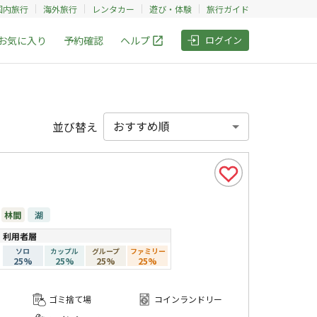
国内旅行
海外旅行
レンタカー
遊び・体験
旅行ガイド
お気に入り
予約確認
ヘルプ
ログイン
並び替え
林間
湖
利用者層
ソロ
カップル
グループ
ファミリー
25
%
25
%
25
%
25
%
ゴミ捨て場
コインランドリー