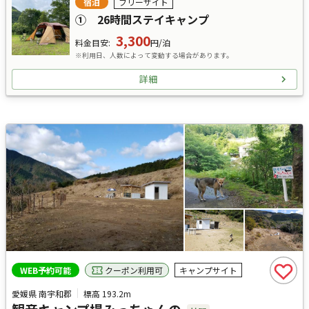
宿泊
フリーサイト
① 26時間ステイキャンプ
3,300
料金目安
:
円/泊
※利用日、人数によって変動する場合があります。
詳細
クーポン利用可
WEB予約可能
キャンプサイト
愛媛県 南宇和郡
標高
193.2m