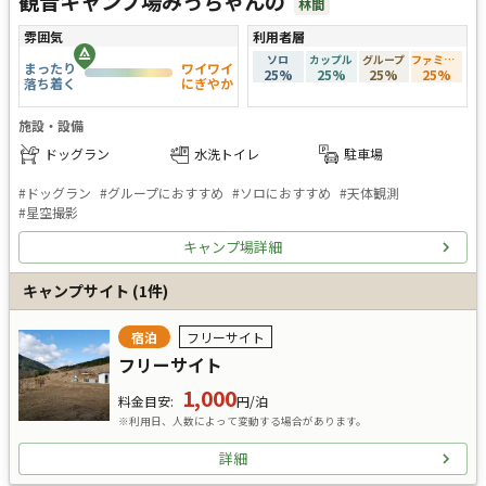
観音キャンプ場みっちゃんの
林間
雰囲気
利用者層
ソロ
カップル
グループ
ファミリー
まったり
ワイワイ
25
%
25
%
25
%
25
%
落ち着く
にぎやか
施設・設備
ドッグラン
水洗トイレ
駐車場
#
ドッグラン
#
グループにおすすめ
#
ソロにおすすめ
#
天体観測
#
星空撮影
キャンプ場詳細
キャンプサイト
(
1
件)
宿泊
フリーサイト
フリーサイト
1,000
料金目安
:
円/泊
※利用日、人数によって変動する場合があります。
詳細