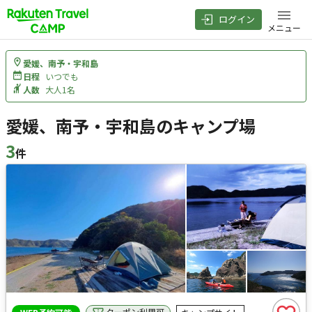
ログイン
メニュー
愛媛、南予・宇和島
日程
いつでも
人数
大人1名
愛媛、南予・宇和島のキャンプ場
3
件
検索結果
クーポン利用可