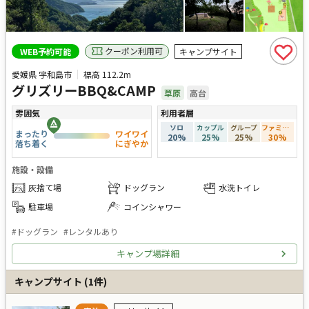
クーポン利用可
WEB予約可能
キャンプサイト
愛媛県 宇和島市
標高
112.2m
グリズリーBBQ&CAMP
草原
高台
雰囲気
利用者層
ソロ
カップル
グループ
ファミリー
まったり
ワイワイ
20
%
25
%
25
%
30
%
落ち着く
にぎやか
施設・設備
灰捨て場
ドッグラン
水洗トイレ
駐車場
コインシャワー
#
ドッグラン
#
レンタルあり
キャンプ場詳細
キャンプサイト
(
1
件)