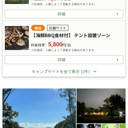
※利用日、人数によって変動する場合があります。
詳細
宿泊
区画サイト
【海鮮BBQ食材付】 テント設置ゾーン
5,800
料金目安
:
円/泊
※利用日、人数によって変動する場合があります。
詳細
キャンプサイトを全て表示 (1件)