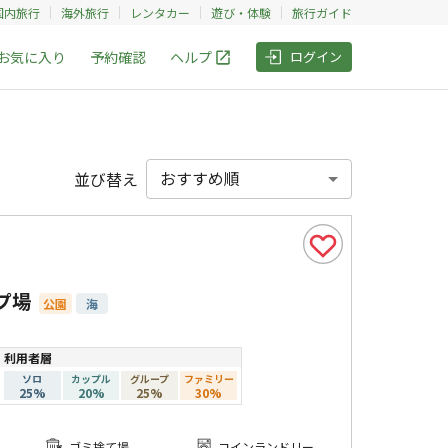
国内旅行
海外旅行
レンタカー
遊び・体験
旅行ガイド
お気に入り
予約確認
ヘルプ
ログイン
並び替え
゚場
公園
海
利用者層
ソロ
カップル
グループ
ファミリー
25
%
20
%
25
%
30
%
ゴミ捨て場
コインランドリー