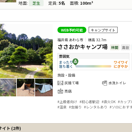
地面
:
定員
:
5名
面積
:
100m²
芝生
WEB予約可能
キャンプサイト
福井県 あわら市
標高
32.7m
ささおかキャンプ場
林間
高台
雰囲気
まったり
ワイワイ
落ち着く
にぎやか
施設・設備
灰捨て場
水洗トイレ
売店
#
上級者向け
#
初心者歓迎
#
直火OK
#
カップ
#
温泉
#
虫捕り
#
レンタルあり
#
ソロにおす
サイト
(
2
件)