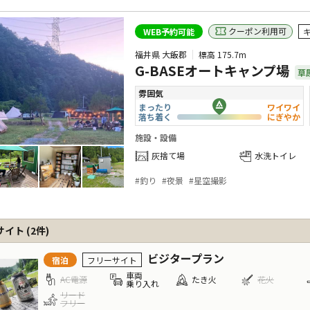
クーポン利用可
WEB予約可能
福井県 大飯郡
標高
175.7m
G-BASEオートキャンプ場
草
雰囲気
まったり
ワイワイ
落ち着く
にぎやか
施設・設備
灰捨て場
水洗トイレ
#
釣り
#
夜景
#
星空撮影
サイト
(
2
件)
ビジタープラン
宿泊
フリーサイト
車両
AC電源
たき火
花火
乗り入れ
リード
フリー