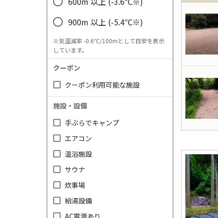
600m 以上 (-3.6℃※)
900m 以上 (-5.4℃※)
※気温減率 -0.6℃/100mとして目安を表示
しています。
クーポン
クーポン利用可能な施設
施設・設備
手ぶらでキャンプ
エアコン
温浴施設
サウナ
炊事場
給湯設備
AC電源あり