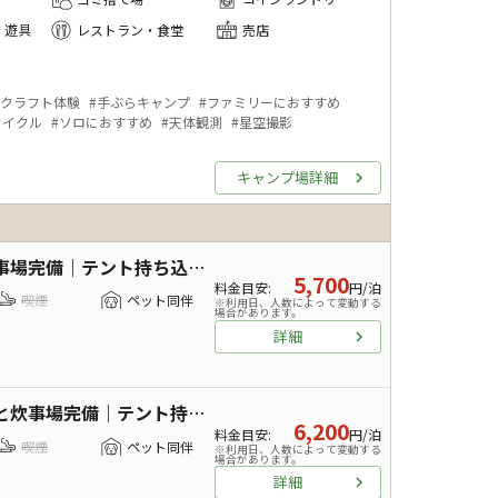
・遊具
レストラン・食堂
売店
クラフト体験
#
手ぶらキャンプ
#
ファミリーにおすすめ
サイクル
#
ソロにおすすめ
#
天体観測
#
星空撮影
キャンプ場詳細
テント持ち込み・駐車スペース有
5,700
料金目安
:
円/泊
喫煙
ペット同伴
※利用日、人数によって変動する
場合があります。
詳細
・駐車スペース有（キャンピングカーOK）
6,200
料金目安
:
円/泊
喫煙
ペット同伴
※利用日、人数によって変動する
場合があります。
詳細