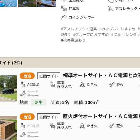
駐車場
アスレチック
コインシャワー
#
アスレチック・遊具
#
カップルにおすすめ
#
#
釣り
#
グループにおすすめ
#
温泉
#
レンタ
#
携帯電波あり
サイト
(
2
件)
標準オートサイト・ＡＣ電源と炊事場完備｜
宿泊
区画サイト
車両
AC電源
たき火
花火
乗り入れ
リード
フリー
地面
:
定員
:
5名
面積
:
100m²
芝生
直火炉付オートサイト・ＡＣ電源と炊事場完備｜テント持ち込み
宿泊
区画サイト
車両
AC電源
たき火
花火
乗り入れ
リード
フリー