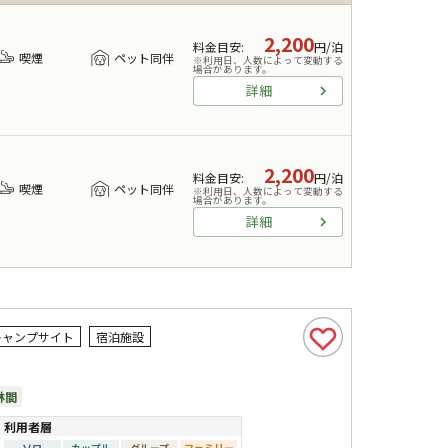
2,200
料金目安
:
円/泊
喫煙
ペット同伴
※利用日、人数によって変動する
場合があります。
詳細
2,200
料金目安
:
円/泊
喫煙
ペット同伴
※利用日、人数によって変動する
場合があります。
詳細
キャンプサイト
宿泊施設
林間
利用者層
ソロ
カップル
グループ
ファミリー