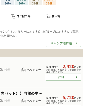
20
%
20
%
30
%
30
%
ゴミ捨て場
駐車場
ャンプ
#
ファミリーにおすすめ
#
グループにおすすめ
#
温泉
#
携帯電波あり
キャンプ場詳細
2,420
料金目安
:
円/泊
喫煙
ペット同伴
※利用日、人数によって変動する
場合があります。
詳細
ト）】自然の中でキャンプ飯♪
5,720
料金目安
:
円/泊
喫煙
ペット同伴
※利用日、人数によって変動する
場合があります。