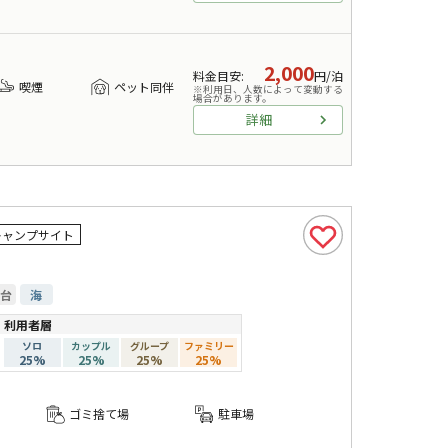
2,000
料金目安
:
円/泊
喫煙
ペット同伴
※利用日、人数によって変動する
場合があります。
詳細
キャンプサイト
台
海
利用者層
ソロ
カップル
グループ
ファミリー
25
%
25
%
25
%
25
%
ゴミ捨て場
駐車場