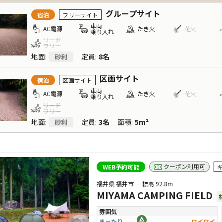
グループサイト
宿泊
フリーサイト
車両
AC電源
たき火
花火
乗り入れ
リード
フリー
地面
:
定員
:
8名
砂利
区画サイト
宿泊
区画サイト
車両
AC電源
たき火
花火
乗り入れ
リード
フリー
地面
:
定員
:
3名
面積
:
5m²
砂利
クーポン利用可
WEB予約可能
福井県 福井市
標高
92.8m
MIYAMA CAMPING FIELD
雰囲気
まったり
ワイワイ