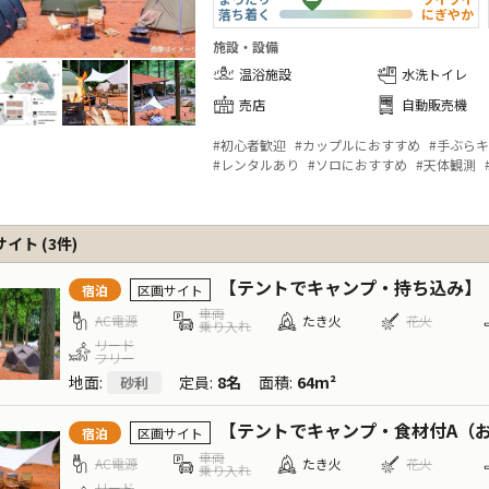
落ち着く
にぎやか
施設・設備
温浴施設
水洗トイレ
売店
自動販売機
#
初心者歓迎
#
カップルにおすすめ
#
手ぶらキ
#
レンタルあり
#
ソロにおすすめ
#
天体観測
サイト
(
3
件)
【テントでキャンプ・持ち込み】
宿泊
区画サイト
車両
AC電源
たき火
花火
乗り入れ
リード
フリー
地面
:
定員
:
8名
面積
:
64m²
砂利
【テントでキャンプ・食材付A（お肉セッ
宿泊
区画サイト
車両
AC電源
たき火
花火
乗り入れ
リード