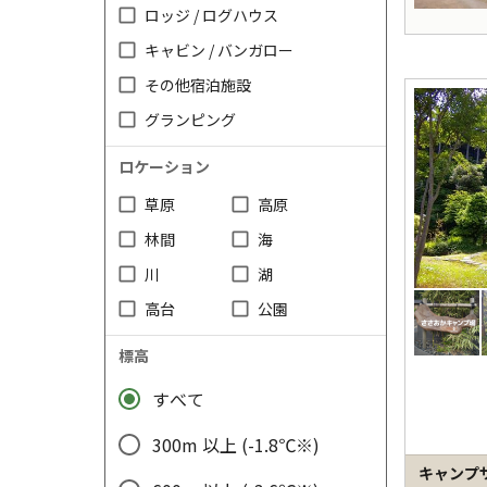
ロッジ / ログハウス
キャビン / バンガロー
その他宿泊施設
グランピング
ロケーション
草原
高原
林間
海
川
湖
高台
公園
標高
すべて
300m 以上 (-1.8℃※)
キャンプ