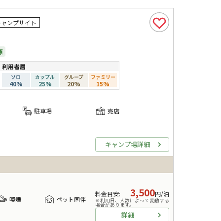
キャンプサイト
原
利用者層
ソロ
カップル
グループ
ファミリー
40
%
25
%
20
%
15
%
駐車場
売店
キャンプ場詳細
3,500
料金目安
:
円/泊
喫煙
ペット同伴
※利用日、人数によって変動する
場合があります。
詳細