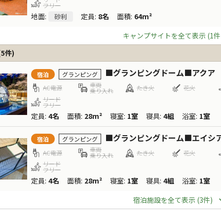
フリー
地面
:
定員
:
8名
面積
:
64m²
砂利
キャンプサイトを全て表示 (1件
(
5
件)
■グランピングドーム■アクア
宿泊
グランピング
車両
AC電源
たき火
花火
乗り入れ
リード
フリー
定員
:
4名
面積
:
28m²
寝室
:
1室
寝具
:
4組
浴室
:
1室
■グランピングドーム■エイシ
宿泊
グランピング
車両
AC電源
たき火
花火
乗り入れ
リード
フリー
定員
:
4名
面積
:
28m²
寝室
:
1室
寝具
:
4組
浴室
:
1室
宿泊施設を全て表示 (3件)