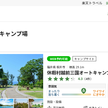
楽天トラベル
キャンプ場
WEB予約可能
キャンプサイト
福井県 坂井市
標高
29.1m
休暇村越前三国オートキャンフ
4.3
（
4
件）
雰囲気
まったり
ワイワイ
落ち着く
にぎやか
施設・設備
温浴施設
水洗トイレ