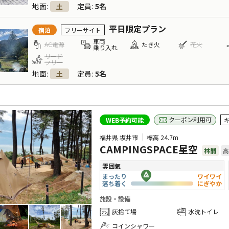
地面
:
定員
:
5名
土
平日限定プラン
宿泊
フリーサイト
車両
AC電源
たき火
花火
乗り入れ
リード
フリー
地面
:
定員
:
5名
土
クーポン利用可
WEB予約可能
福井県 坂井市
標高
24.7m
CAMPINGSPACE星空
林間
高
雰囲気
まったり
ワイワイ
落ち着く
にぎやか
施設・設備
灰捨て場
水洗トイレ
コインシャワー