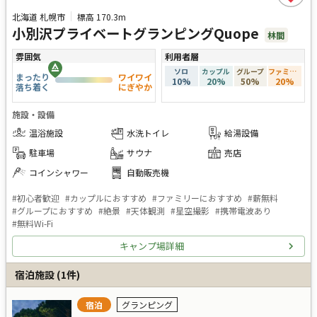
北海道 札幌市
標高
170.3m
小別沢プライベートグランピングQuope
林間
雰囲気
利用者層
ソロ
カップル
グループ
ファミリー
まったり
ワイワイ
10
%
20
%
50
%
20
%
落ち着く
にぎやか
施設・設備
温浴施設
水洗トイレ
給湯設備
駐車場
サウナ
売店
コインシャワー
自動販売機
#
初心者歓迎
#
カップルにおすすめ
#
ファミリーにおすすめ
#
薪無料
#
グループにおすすめ
#
絶景
#
天体観測
#
星空撮影
#
携帯電波あり
#
無料Wi-Fi
キャンプ場詳細
宿泊施設
(
1
件)
宿泊
グランピング