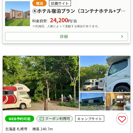
宿泊
区画サイト
④ホテル宿泊プラン（コンテナホテル+プライベートサウナ+キャンプサイトB）
24,200
料金目安
:
円/泊
※利用日、人数によって変動する場合があります。
詳細
クーポン利用可
WEB予約可能
キャンプサイト
北海道 札幌市
標高
240.7m