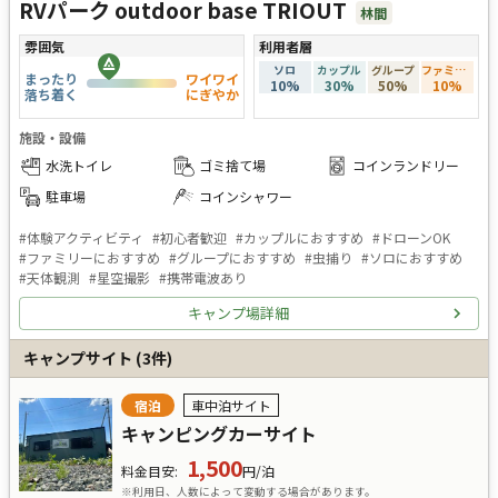
RVパーク outdoor base TRIOUT
林間
雰囲気
利用者層
ソロ
カップル
グループ
ファミリー
まったり
ワイワイ
10
%
30
%
50
%
10
%
落ち着く
にぎやか
施設・設備
水洗トイレ
ゴミ捨て場
コインランドリー
駐車場
コインシャワー
#
体験アクティビティ
#
初心者歓迎
#
カップルにおすすめ
#
ドローンOK
#
ファミリーにおすすめ
#
グループにおすすめ
#
虫捕り
#
ソロにおすすめ
#
天体観測
#
星空撮影
#
携帯電波あり
キャンプ場詳細
キャンプサイト
(
3
件)
宿泊
車中泊サイト
キャンピングカーサイト
1,500
料金目安
:
円/泊
※利用日、人数によって変動する場合があります。