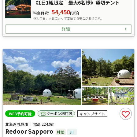
《1日1組限定｜最大6名様》貸切テント
54,450
料金目安
:
円/泊
※利用日、人数によって変動する場合があります。
詳細
クーポン利用可
WEB予約可能
キャンプサイト
北海道 札幌市
標高
224.9m
Redoor Sapporo
林間
川