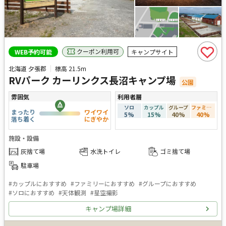
クーポン利用可
WEB予約可能
キャンプサイト
北海道 夕張郡
標高
21.5m
RVパーク カーリンクス長沼キャンプ場
公園
雰囲気
利用者層
ソロ
カップル
グループ
ファミリー
まったり
ワイワイ
5
%
15
%
40
%
40
%
落ち着く
にぎやか
施設・設備
灰捨て場
水洗トイレ
ゴミ捨て場
駐車場
#
カップルにおすすめ
#
ファミリーにおすすめ
#
グループにおすすめ
#
ソロにおすすめ
#
天体観測
#
星空撮影
キャンプ場詳細