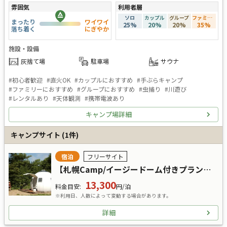
雰囲気
利用者層
ソロ
カップル
グループ
ファミリー
まったり
ワイワイ
25
%
20
%
20
%
35
%
落ち着く
にぎやか
施設・設備
灰捨て場
駐車場
サウナ
#
初心者歓迎
#
直火OK
#
カップルにおすすめ
#
手ぶらキャンプ
#
ファミリーにおすすめ
#
グループにおすすめ
#
虫捕り
#
川遊び
#
レンタルあり
#
天体観測
#
携帯電波あり
キャンプ場詳細
キャンプサイト
(
1
件)
宿泊
フリーサイト
【札幌Camp/イージードーム付きプラン】ドーム定員2名
13,300
料金目安
:
円/泊
※利用日、人数によって変動する場合があります。
詳細