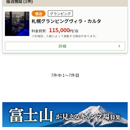
宿泊施設
(
1
件)
宿泊
グランピング
札幌グランピングヴィラ・カルタ
115,000
料金目安
:
円/泊
※利用日、人数によって変動する場合があります。
詳細
7
件中
1
〜
7
件目
キャンペーン