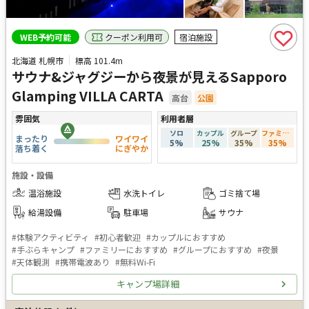
クーポン利用可
WEB予約可能
宿泊施設
北海道 札幌市
標高
101.4m
サウナ&ジャグジーから夜景が見えるSapporo
Glamping VILLA CARTA
高台
公園
雰囲気
利用者層
ソロ
カップル
グループ
ファミリー
まったり
ワイワイ
5
%
25
%
35
%
35
%
落ち着く
にぎやか
施設・設備
温浴施設
水洗トイレ
ゴミ捨て場
給湯設備
駐車場
サウナ
#
体験アクティビティ
#
初心者歓迎
#
カップルにおすすめ
#
手ぶらキャンプ
#
ファミリーにおすすめ
#
グループにおすすめ
#
夜景
#
天体観測
#
携帯電波あり
#
無料Wi-Fi
キャンプ場詳細