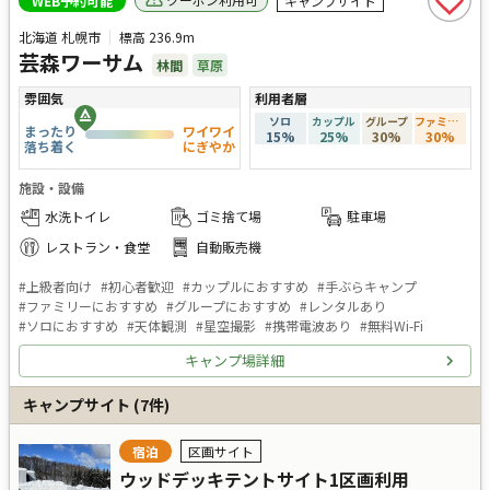
WEB予約可能
キャンプサイト
北海道 札幌市
標高
236.9m
芸森ワーサム
林間
草原
雰囲気
利用者層
ソロ
カップル
グループ
ファミリー
まったり
ワイワイ
15
%
25
%
30
%
30
%
落ち着く
にぎやか
施設・設備
水洗トイレ
ゴミ捨て場
駐車場
レストラン・食堂
自動販売機
#
上級者向け
#
初心者歓迎
#
カップルにおすすめ
#
手ぶらキャンプ
#
ファミリーにおすすめ
#
グループにおすすめ
#
レンタルあり
#
ソロにおすすめ
#
天体観測
#
星空撮影
#
携帯電波あり
#
無料Wi-Fi
キャンプ場詳細
キャンプサイト
(
7
件)
宿泊
区画サイト
ウッドデッキテントサイト1区画利用