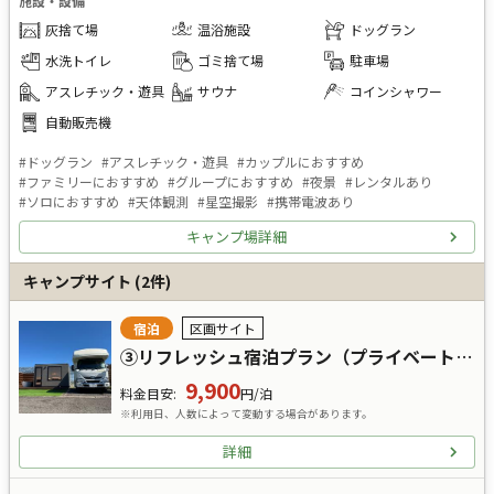
施設・設備
灰捨て場
温浴施設
ドッグラン
水洗トイレ
ゴミ捨て場
駐車場
アスレチック・遊具
サウナ
コインシャワー
自動販売機
#
ドッグラン
#
アスレチック・遊具
#
カップルにおすすめ
#
ファミリーにおすすめ
#
グループにおすすめ
#
夜景
#
レンタルあり
#
ソロにおすすめ
#
天体観測
#
星空撮影
#
携帯電波あり
キャンプ場詳細
キャンプサイト
(
2
件)
宿泊
区画サイト
③リフレッシュ宿泊プラン（プライベートサウナ＋キャンプサイト）
9,900
料金目安
:
円/泊
※利用日、人数によって変動する場合があります。
詳細