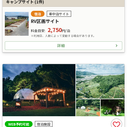
キャンプサイト
(
1
件)
宿泊
車中泊サイト
RV区画サイト
2,750
料金目安
:
円/泊
※利用日、人数によって変動する場合があります。
詳細
WEB予約可能
宿泊施設