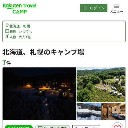
ログイン
メニュー
北海道、札幌
日程
いつでも
人数
大人1名
北海道、札幌のキャンプ場
7
件
検索結果
クーポン利用可