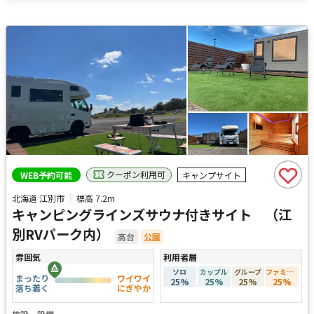
クーポン利用可
WEB予約可能
キャンプサイト
北海道 江別市
標高
7.2m
キャンピングラインズサウナ付きサイト （江
別RVパーク内）
高台
公園
雰囲気
利用者層
ソロ
カップル
グループ
ファミリー
まったり
ワイワイ
25
%
25
%
25
%
25
%
落ち着く
にぎやか