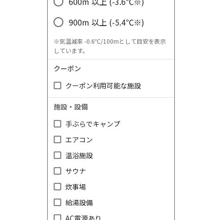
600m 以上 (-3.6℃※)
900m 以上 (-5.4℃※)
※気温減率 -0.6℃/100mとして目安を表示
しています。
クーポン
クーポン利用可能な施設
施設・設備
手ぶらでキャンプ
エアコン
温浴施設
サウナ
炊事場
給湯設備
AC電源あり