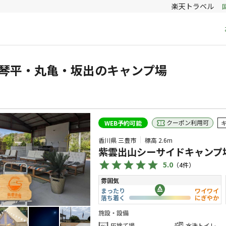
楽天トラベル
琴平・丸亀・坂出のキャンプ場
クーポン利用可
WEB予約可能
香川県 三豊市
標高
2.6m
紫雲出山シーサイドキャンプ
5.0
（
4
件）
雰囲気
まったり
ワイワイ
落ち着く
にぎやか
施設・設備
灰捨て場
水洗トイレ