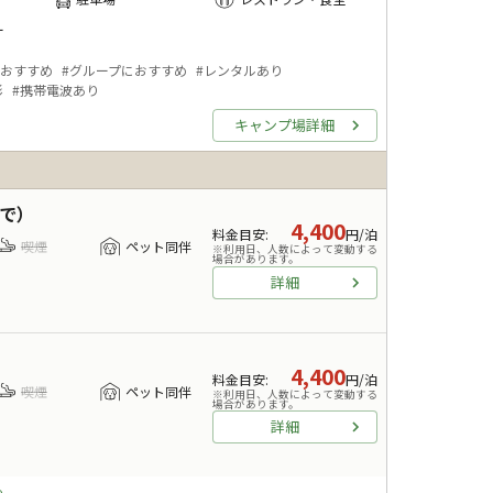
ー
おすすめ
#
グループにおすすめ
#
レンタルあり
影
#
携帯電波あり
キャンプ場詳細
で）
4,400
料金目安
:
円/泊
喫煙
ペット同伴
※利用日、人数によって変動する
場合があります。
詳細
4,400
料金目安
:
円/泊
喫煙
ペット同伴
※利用日、人数によって変動する
場合があります。
詳細