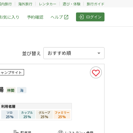
国内旅行
海外旅行
レンタカー
遊び・体験
旅行ガイド
お気に入り
予約確認
ヘルプ
ログイン
並び替え
キャンプサイト
場
林間
海
利用者層
ソロ
カップル
グループ
ファミリー
25
%
25
%
25
%
25
%
駐車場
レストラン・食堂