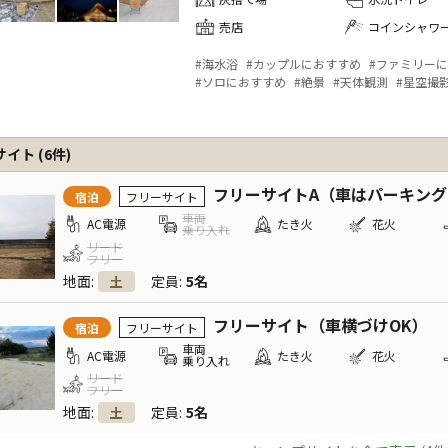
売店
コインシャワ
#
海水浴
#
カップルにおすすめ
#
ファミリーに
#
ソロにおすすめ
#
絶景
#
天体観測
#
星空撮
サイト
(
6
件)
フリーサイトA（車はパーキング
宿泊
フリーサイト
車両
AC電源
たき火
花火
乗り入れ
リード
フリー
地面
:
定員
:
5名
土
フリーサイト（車横づけOK）
宿泊
フリーサイト
車両
AC電源
たき火
花火
乗り入れ
リード
フリー
地面
:
定員
:
5名
土