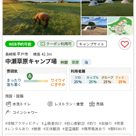
クーポン利用可
WEB予約可能
キャンプサイト
長崎県 平戸市
標高
42.3m
中瀬草原キャンプ場
林間
草原
海
雰囲気
利用者層
ソロ
カップル
グループ
ファミリー
まったり
ワイワイ
25
%
25
%
25
%
25
%
落ち着く
にぎやか
施設・設備
水洗トイレ
レストラン・食堂
売店
コインシャワー
#
体験アクティビティ
#
上級者向け
#
初心者歓迎
#
釣り
#
虫捕り
#
夜景
#
レンタルあり
#
絶景
#
天体観測
#
星空撮影
#
携帯電波あり
#
無料Wi-Fi