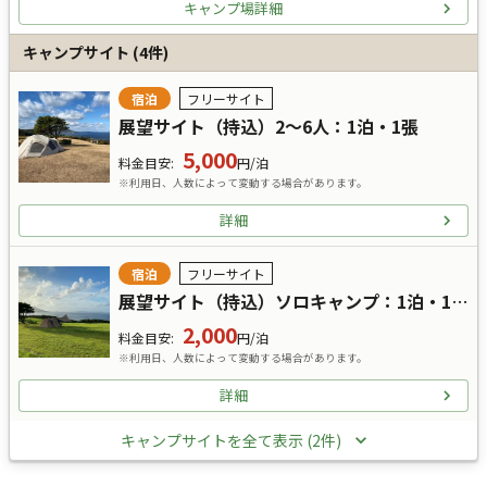
キャンプ場詳細
キャンプサイト
(
4
件)
宿泊
フリーサイト
展望サイト（持込）2～6人：1泊・1張
5,000
料金目安
:
円/泊
※利用日、人数によって変動する場合があります。
詳細
宿泊
フリーサイト
展望サイト（持込）ソロキャンプ：1泊・1張：長辺及び直径2.5m未満
2,000
料金目安
:
円/泊
※利用日、人数によって変動する場合があります。
詳細
キャンプサイトを全て表示 (2件)