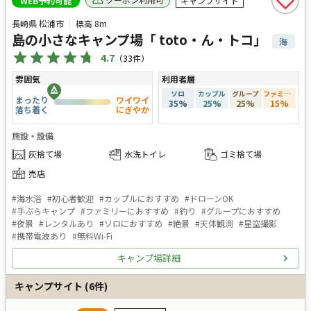
WEB予約可能
キャンプサイト
長崎県 松浦市
標高
8m
島の小さなキャンプ場「 toto・ん・トコ」
海
4.7
（
33
件）
雰囲気
利用者層
ソロ
カップル
グループ
ファミリー
まったり
ワイワイ
35
%
25
%
25
%
15
%
落ち着く
にぎやか
施設・設備
灰捨て場
水洗トイレ
ゴミ捨て場
売店
#
海水浴
#
初心者歓迎
#
カップルにおすすめ
#
ドローンOK
#
手ぶらキャンプ
#
ファミリーにおすすめ
#
釣り
#
グループにおすすめ
#
夜景
#
レンタルあり
#
ソロにおすすめ
#
絶景
#
天体観測
#
星空撮影
#
携帯電波あり
#
無料Wi-Fi
キャンプ場詳細
キャンプサイト
(
6
件)