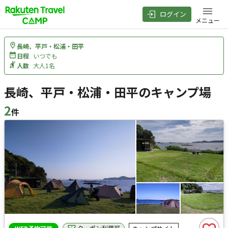
ログイン
メニュー
長崎、平戸・松浦・田平
日程
いつでも
人数
大人1名
長崎、平戸・松浦・田平のキャンプ場
2
件
検索結果
クーポン利用可