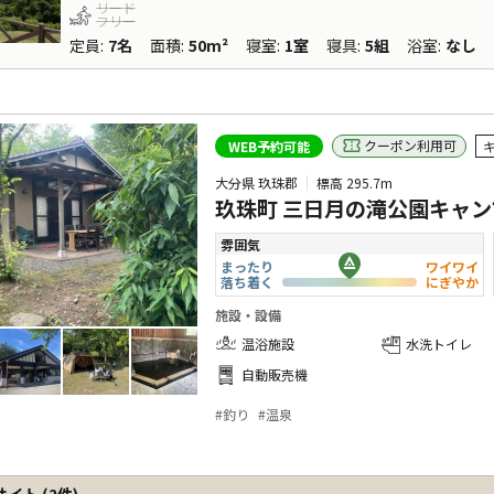
リード
フリー
定員
:
7名
面積
:
50m²
寝室
:
1室
寝具
:
5組
浴室
:
なし
クーポン利用可
WEB予約可能
大分県 玖珠郡
標高
295.7m
玖珠町 三日月の滝公園キャン
雰囲気
まったり
ワイワイ
落ち着く
にぎやか
施設・設備
温浴施設
水洗トイレ
自動販売機
#
釣り
#
温泉