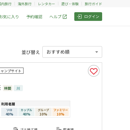
国内旅行
海外旅行
レンタカー
遊び・体験
旅行ガイド
お気に入り
予約確認
ヘルプ
ログイン
並び替え
キャンプサイト
荘
林間
川
利用者層
ソロ
カップル
グループ
ファミリー
40
%
40
%
10
%
10
%
ゴミ捨て場
駐車場