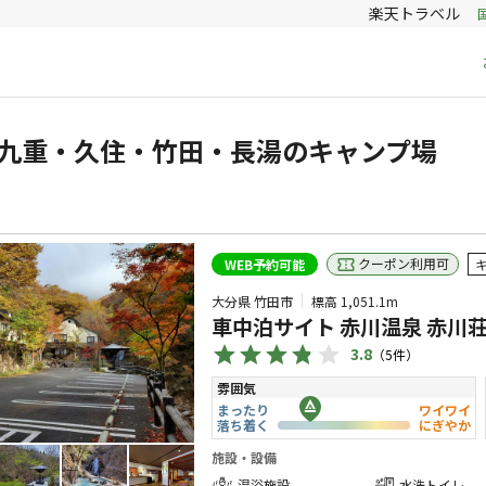
楽天トラベル
九重・久住・竹田・長湯のキャンプ場
クーポン利用可
WEB予約可能
大分県 竹田市
標高
1,051.1m
車中泊サイト 赤川温泉 赤川
3.8
（
5
件）
雰囲気
まったり
ワイワイ
落ち着く
にぎやか
施設・設備
温浴施設
水洗トイレ