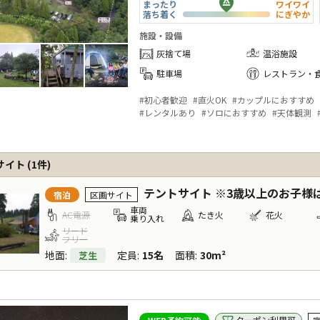
まったり
ワイワイ
落ち着く
にぎやか
施設・設備
灰捨て場
温浴施設
駐車場
レストラン・
#
初心者歓迎
#
直火OK
#
カップルにおすすめ
#
レンタルあり
#
ソロにおすすめ
#
天体観測
サイト
(
1
件)
テントサイト ※3歳以上のお子様は
宿泊
区画サイト
車両
AC電源
たき火
花火
乗り入れ
リード
フリー
地面
:
定員
:
15名
面積
:
30m²
芝生
クーポン利用可