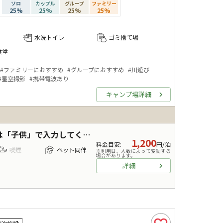
ソロ
カップル
グループ
ファミリー
25
%
25
%
25
%
25
%
水洗トイレ
ゴミ捨て場
食堂
#
ファミリーにおすすめ
#
グループにおすすめ
#
川遊び
#
星空撮影
#
携帯電波あり
キャンプ場詳細
「子供」で入力してください
1,200
料金目安
:
円/泊
喫煙
ペット同伴
※利用日、人数によって変動する
場合があります。
詳細