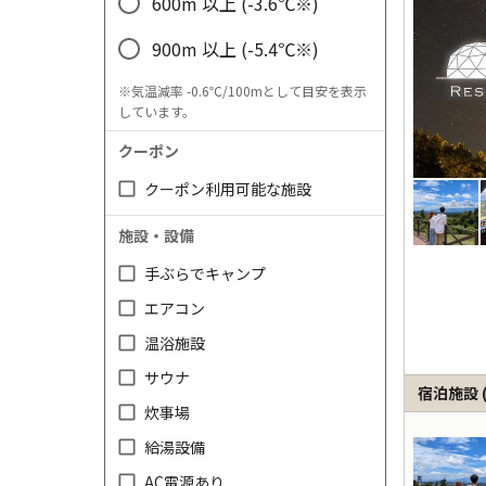
600m 以上 (-3.6℃※)
900m 以上 (-5.4℃※)
※気温減率 -0.6℃/100mとして目安を表示
しています。
クーポン
クーポン利用可能な施設
施設・設備
手ぶらでキャンプ
エアコン
温浴施設
サウナ
宿泊施設
炊事場
給湯設備
AC電源あり