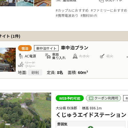
#
カップルにおすすめ
#
ファミリーにおすすめ
#
携帯電波あり
#
無料Wi-Fi
サイト
(
1
件)
車中泊プラン
宿泊
車中泊サイト
車両
AC電源
たき火
花火
乗り入れ
リード
フリー
地面
:
定員
:
8名
面積
:
60m²
砂利
クーポン利用可
WEB予約可能
大分県 玖珠郡
標高
886.1m
くじゅうエイドステーション
雰囲気