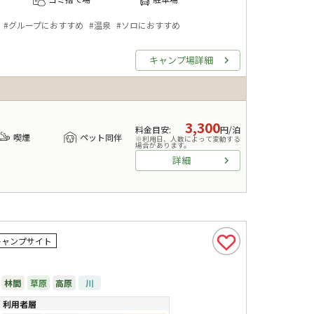
#
グループにおすすめ
#
温泉
#
ソロにおすすめ
キャンプ場詳細
3,300
料金目安
:
円/泊
喫煙
ペット同伴
※利用日、人数によって変動する
場合があります。
詳細
キャンプサイト
林間
草原
高原
川
利用者層