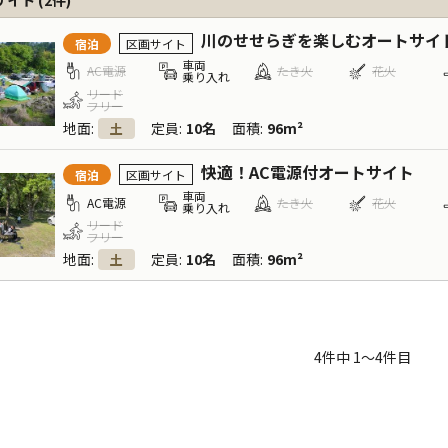
サイト
(
2
件)
川のせせらぎを楽しむオートサイト
宿泊
区画サイト
車両
AC電源
たき火
花火
乗り入れ
リード
フリー
地面
:
定員
:
10名
面積
:
96m²
土
快適！AC電源付オートサイト
宿泊
区画サイト
車両
AC電源
たき火
花火
乗り入れ
リード
フリー
地面
:
定員
:
10名
面積
:
96m²
土
4
件中
1
〜
4
件目