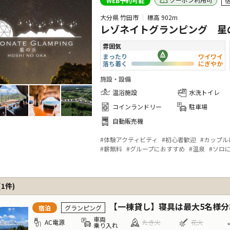
WEB予約可能
大分県 竹田市
標高
902m
レゾネイトグランピング 
雰囲気
まったり
ワイワイ
落ち着く
にぎやか
施設・設備
温浴施設
水洗トイレ
コインランドリー
駐車場
自動販売機
#
体験アクティビティ
#
初心者歓迎
#
カップル
#
薪無料
#
グループにおすすめ
#
温泉
#
ソロ
(
1
件)
【一棟貸し】寝具は最大5名様分準
宿泊
グランピング
車両
AC電源
たき火
花火
乗り入れ