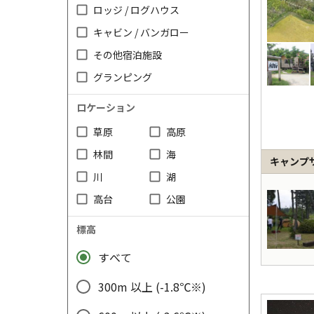
ロッジ / ログハウス
キャビン / バンガロー
その他宿泊施設
グランピング
ロケーション
草原
高原
林間
海
キャンプ
川
湖
高台
公園
標高
すべて
300m 以上 (-1.8℃※)