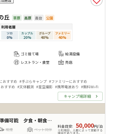
宿泊施設
星の丘
草原
高原
高台
公園
利用者層
ソロ
カップル
グループ
ファミリー
0
%
20
%
40
%
40
%
ゴミ捨て場
給湯設備
レストラン・食堂
売店
におすすめ
#
手ぶらキャンプ
#
ファミリーにおすすめ
におすすめ
#
天体観測
#
星空撮影
#
携帯電波あり
#
無料Wi-Fi
キャンプ場詳細
備可能 夕食・朝食なし
50,000
料金目安
:
円/泊
喫煙
ペット同伴
※利用日、人数によって変動する
場合があります。