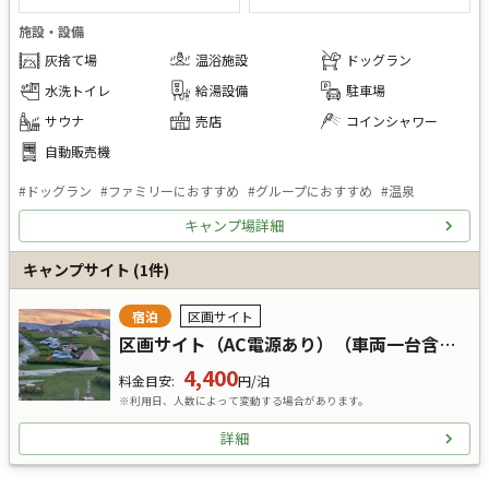
施設・設備
灰捨て場
温浴施設
ドッグラン
水洗トイレ
給湯設備
駐車場
サウナ
売店
コインシャワー
自動販売機
#
ドッグラン
#
ファミリーにおすすめ
#
グループにおすすめ
#
温泉
キャンプ場詳細
キャンプサイト
(
1
件)
宿泊
区画サイト
区画サイト（AC電源あり）（車両一台含む）ペット不可・キャンピングカー5Mまで可：E-1～E-6
4,400
料金目安
:
円/泊
※利用日、人数によって変動する場合があります。
詳細