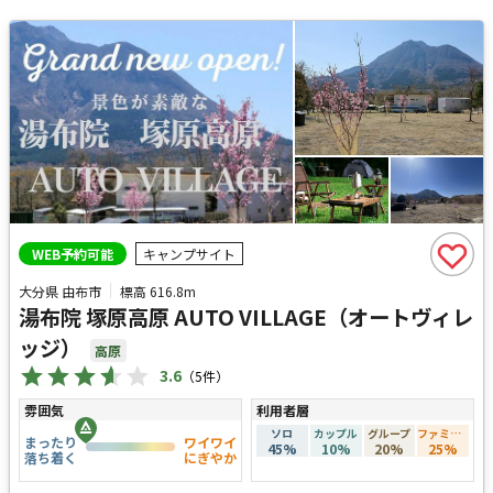
WEB予約可能
キャンプサイト
大分県 由布市
標高
616.8m
湯布院 塚原高原 AUTO VILLAGE（オートヴィレ
ッジ）
高原
3.6
（
5
件）
雰囲気
利用者層
ソロ
カップル
グループ
ファミリー
まったり
ワイワイ
45
%
10
%
20
%
25
%
落ち着く
にぎやか