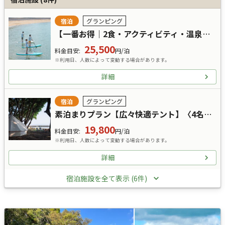
宿泊
グランピング
【一番お得｜2食・アクティビティ・温泉付】アクティビティ使い放題プラン【広々快適テント】
25,500
料金目安
:
円/泊
※利用日、人数によって変動する場合があります。
詳細
宿泊
グランピング
素泊まりプラン【広々快適テント】〈4名定員〉
19,800
料金目安
:
円/泊
※利用日、人数によって変動する場合があります。
詳細
宿泊施設を全て表示 (6件)