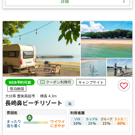
詳細
クーポン利用可
WEB予約可能
キャンプサイト
宿泊施設
大分県 豊後高田市
標高
4.3m
長崎鼻ビーチリゾート
海
雰囲気
利用者層
ソロ
カップル
グループ
ファミリー
まったり
ワイワイ
10
%
15
%
15
%
60
%
落ち着く
にぎやか