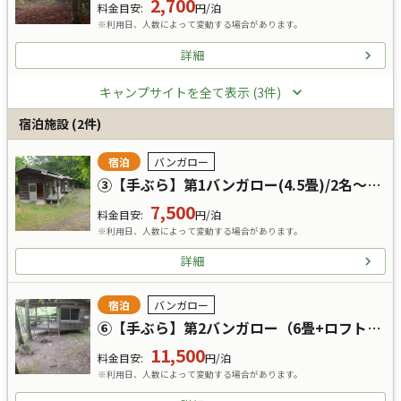
2,700
料金目安
:
円/泊
※利用日、人数によって変動する場合があります。
詳細
キャンプサイトを全て表示 (3件)
宿泊施設
(
2
件)
宿泊
バンガロー
③【手ぶら】第1バンガロー(4.5畳)/2名～利用/山沿い/寝具付き
7,500
料金目安
:
円/泊
※利用日、人数によって変動する場合があります。
詳細
宿泊
バンガロー
⑥【手ぶら】第2バンガロー（6畳+ロフト2畳）/4名～利用/川沿い/寝具付き
11,500
料金目安
:
円/泊
※利用日、人数によって変動する場合があります。