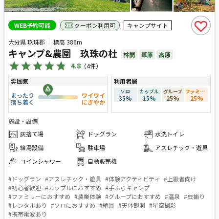
クーポン利用可
WEB予約可能
キャンプサイト
大分県 玖珠郡
標高
386m
キャンプ&農園 玖珠の杜
林間
草原
高原
4.8
（
4
件）
雰囲気
利用者層
ソロ
カップル
グループ
ファミリー
まったり
ワイワイ
35
%
15
%
25
%
25
%
落ち着く
にぎやか
施設・設備
灰捨て場
ドッグラン
水洗トイレ
給湯設備
駐車場
アスレチック・遊具
コインシャワー
自動販売機
#
ドッグラン
#
アスレチック・遊具
#
体験アクティビティ
#
上級者向け
#
初心者歓迎
#
カップルにおすすめ
#
手ぶらキャンプ
#
ファミリーにおすすめ
#
農業体験
#
グループにおすすめ
#
温泉
#
虫捕り
#
レンタルあり
#
ソロにおすすめ
#
絶景
#
天体観測
#
星空撮影
#
携帯電波あり