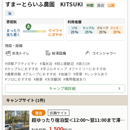
すまーとらいふ農園 KITSUKI
林間
高台
公園
海
雰囲気
利用者層
ソロ
カップル
グループ
ファミリー
まったり
ワイワイ
25
%
25
%
25
%
25
%
落ち着く
にぎやか
施設・設備
水洗トイレ
給湯設備
コインシャワー
#
体験アクティビティ
#
海水浴
#
初心者歓迎
#
直火OK
#
カップルにおすすめ
#
手ぶらキャンプ
#
ファミリーにおすすめ
#
農業体験
#
グループにおすすめ
#
虫捕り
#
夜景
#
レンタルあり
#
ソロにおすすめ
#
絶景
#
天体観測
#
携帯電波あり
キャンプ場詳細
キャンプサイト
(
1
件)
宿泊
区画サイト
超ゆったり宿泊型＜12:00～翌11:00まで滞在可＞
1,500
料金目安
:
円/泊