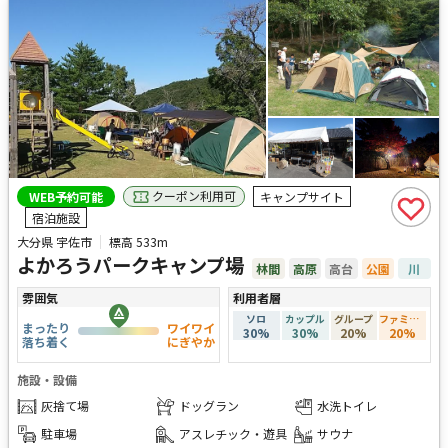
クーポン利用可
WEB予約可能
キャンプサイト
宿泊施設
大分県 宇佐市
標高
533m
よかろうパークキャンプ場
林間
高原
高台
公園
川
雰囲気
利用者層
ソロ
カップル
グループ
ファミリー
まったり
ワイワイ
30
%
30
%
20
%
20
%
落ち着く
にぎやか
施設・設備
灰捨て場
ドッグラン
水洗トイレ
駐車場
アスレチック・遊具
サウナ