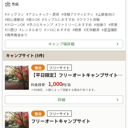
売店
#
ドッグラン
#
アスレチック・遊具
#
体験アクティビティ
#
上級者向け
#
初心者歓迎
#
直火OK
#
カップルにおすすめ
#
クラフト体験
#
ドローンOK
#
手ぶらキャンプ
#
ファミリーにおすすめ
#
虫捕り
#
夜景
#
川遊び
#
レンタルあり
#
ソロにおすすめ
#
絶景
#
天体観測
#
星空撮影
#
携帯電波あり
キャンプ場詳細
キャンプサイト
(
5
件)
宿泊
フリーサイト
【平日限定】フリーオートキャンプサイト／ソロキャン／ 一人一張り
1,000
料金目安
:
円/泊
※利用日、人数によって変動する場合があります。
詳細
宿泊
フリーサイト
フリーオートキャンプサイト