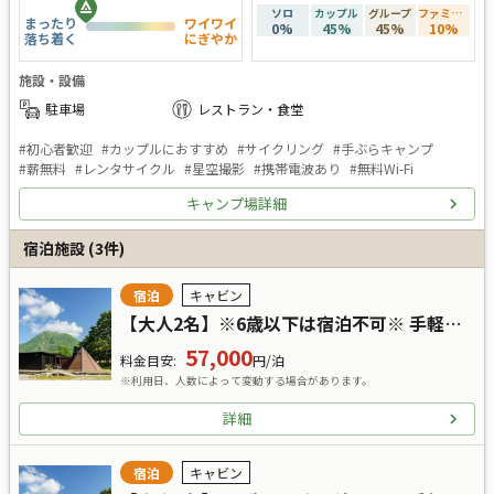
ソロ
カップル
グループ
ファミリー
まったり
ワイワイ
0
%
45
%
45
%
10
%
落ち着く
にぎやか
施設・設備
駐車場
レストラン・食堂
#
初心者歓迎
#
カップルにおすすめ
#
サイクリング
#
手ぶらキャンプ
#
薪無料
#
レンタサイクル
#
星空撮影
#
携帯電波あり
#
無料Wi-Fi
キャンプ場詳細
宿泊施設
(
3
件)
宿泊
キャビン
【大人2名】※6歳以下は宿泊不可※ 手軽に豊かに過ごす贅沢～グランピングステイ＜２食付＞プラン
57,000
料金目安
:
円/泊
※利用日、人数によって変動する場合があります。
詳細
宿泊
キャビン