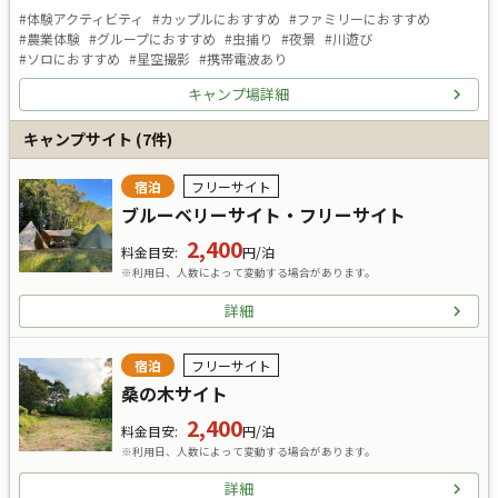
#
体験アクティビティ
#
カップルにおすすめ
#
ファミリーにおすすめ
#
農業体験
#
グループにおすすめ
#
虫捕り
#
夜景
#
川遊び
#
ソロにおすすめ
#
星空撮影
#
携帯電波あり
キャンプ場詳細
キャンプサイト
(
7
件)
宿泊
フリーサイト
ブルーベリーサイト・フリーサイト
2,400
料金目安
:
円/泊
※利用日、人数によって変動する場合があります。
詳細
宿泊
フリーサイト
桑の木サイト
2,400
料金目安
:
円/泊
※利用日、人数によって変動する場合があります。
詳細