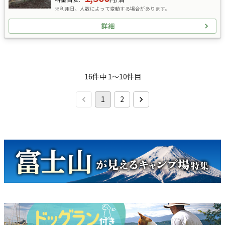
※利用日、人数によって変動する場合があります。
詳細
16
件中
1
〜
10
件目
1
2
キャンペーン