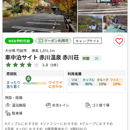
クーポン利用可
WEB予約可能
キャンプサイト
大分県 竹田市
標高
1,051.1m
車中泊サイト 赤川温泉 赤川荘
林間
川
3.8
（
5
件）
雰囲気
利用者層
ソロ
カップル
グループ
ファミリー
まったり
ワイワイ
40
%
40
%
10
%
10
%
落ち着く
にぎやか
施設・設備
温浴施設
水洗トイレ
ゴミ捨て場
駐車場
#
カップルにおすすめ
#
ファミリーにおすすめ
#
グループにおすすめ
#
温泉
#
ソロにおすすめ
#
携帯電波あり
#
無料Wi-Fi