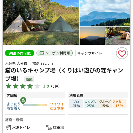
クーポン利用可
WEB予約可能
キャンプサイト
大分県 大分市
標高
392.5m
猫のいるキャンプ場（くりはい遊びの森キャン
プ場）
高原
3.9
（
6
件）
雰囲気
利用者層
ソロ
カップル
グループ
ファミリー
まったり
ワイワイ
45
%
25
%
15
%
15
%
落ち着く
にぎやか
施設・設備
水洗トイレ
駐車場