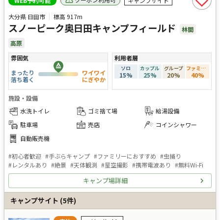
WEB予約可能
キャンプサイト
大分県 日田市
標高
917m
スノーピーク奥日田キャンプフィールド
林間
高原
雰囲気
利用者層
ソロ
カップル
グループ
ファミリー
まったり
ワイワイ
15
%
25
%
20
%
40
%
落ち着く
にぎやか
施設・設備
水洗トイレ
ゴミ捨て場
給湯設備
駐車場
売店
コインシャワー
自動販売機
#
初心者歓迎
#
手ぶらキャンプ
#
ファミリーにおすすめ
#
虫捕り
#
レンタルあり
#
絶景
#
天体観測
#
星空撮影
#
携帯電波あり
#
無料Wi-Fi
キャンプ場詳細
キャンプサイト
(
5
件)