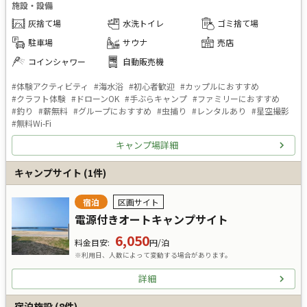
施設・設備
灰捨て場
水洗トイレ
ゴミ捨て場
駐車場
サウナ
売店
コインシャワー
自動販売機
#
体験アクティビティ
#
海水浴
#
初心者歓迎
#
カップルにおすすめ
#
クラフト体験
#
ドローンOK
#
手ぶらキャンプ
#
ファミリーにおすすめ
#
釣り
#
薪無料
#
グループにおすすめ
#
虫捕り
#
レンタルあり
#
星空撮影
#
無料Wi-Fi
キャンプ場詳細
キャンプサイト
(
1
件)
宿泊
区画サイト
電源付きオートキャンプサイト
6,050
料金目安
:
円/泊
※利用日、人数によって変動する場合があります。
詳細
宿泊施設
(
8
件)