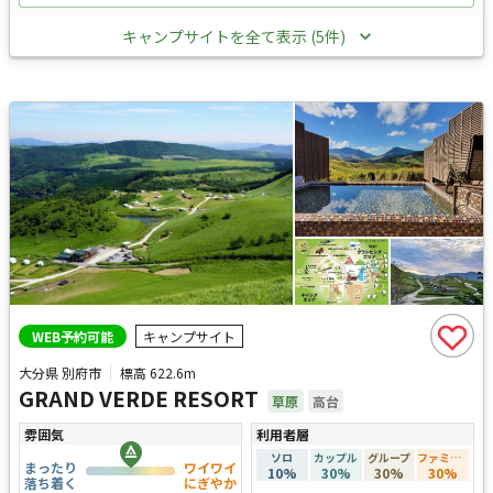
キャンプサイトを全て表示 (5件)
WEB予約可能
キャンプサイト
大分県 別府市
標高
622.6m
GRAND VERDE RESORT
草原
高台
雰囲気
利用者層
ソロ
カップル
グループ
ファミリー
まったり
ワイワイ
10
%
30
%
30
%
30
%
落ち着く
にぎやか