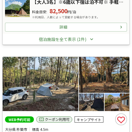
【大人3名】※6歳以下宿は泊不可※ 手軽に豊かに過ごす贅沢～グランピングステイ＜２食付＞プラン
82,500
料金目安
:
円/泊
※利用日、人数によって変動する場合があります。
詳細
宿泊施設を全て表示 (1件)
クーポン利用可
WEB予約可能
キャンプサイト
大分県 杵築市
標高
4.5m