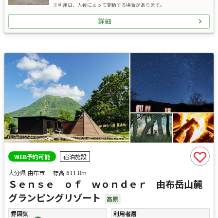
※利用日、人数によって変動する場合があります。
詳細
WEB予約可能
宿泊施設
大分県 由布市
標高
611.8m
Ｓｅｎｓｅ ｏｆ ｗｏｎｄｅｒ 由布岳山麓
グランピングリゾート
高原
雰囲気
利用者層