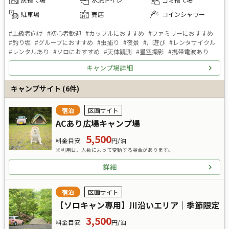
駐車場
売店
コインシャワー
#
上級者向け
#
初心者歓迎
#
カップルにおすすめ
#
ファミリーにおすすめ
#
釣り堀
#
グループにおすすめ
#
虫捕り
#
夜景
#
川遊び
#
レンタサイクル
#
レンタルあり
#
ソロにおすすめ
#
天体観測
#
星空撮影
#
携帯電波あり
キャンプ場詳細
キャンプサイト
(
6
件)
宿泊
区画サイト
ACあり広場キャンプ場
5,500
料金目安
:
円/泊
※利用日、人数によって変動する場合があります。
詳細
宿泊
区画サイト
【ソロキャン専用】川沿いエリア｜季節限定
3,500
料金目安
:
円/泊