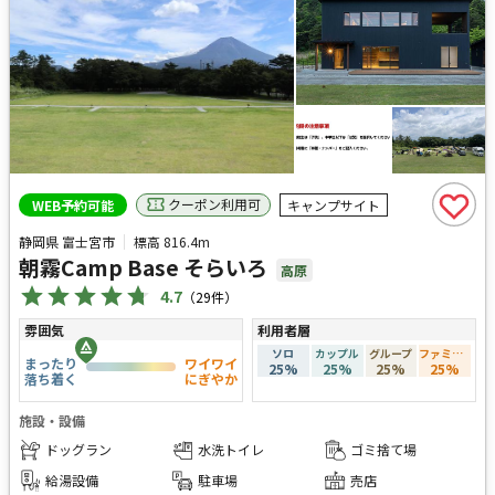
クーポン利用可
WEB予約可能
キャンプサイト
静岡県 富士宮市
標高
816.4m
朝霧Camp Base そらいろ
高原
4.7
（
29
件）
雰囲気
利用者層
ソロ
カップル
グループ
ファミリー
まったり
ワイワイ
25
%
25
%
25
%
25
%
落ち着く
にぎやか
施設・設備
ドッグラン
水洗トイレ
ゴミ捨て場
給湯設備
駐車場
売店