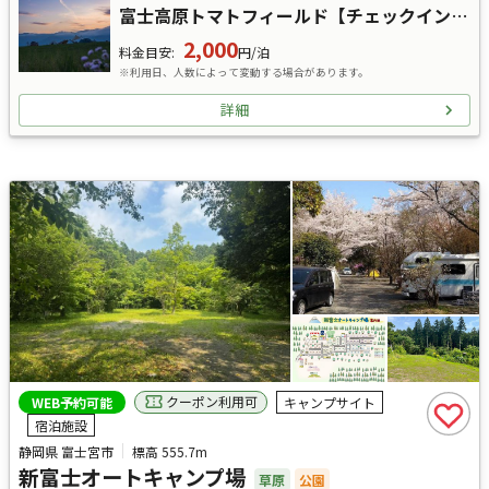
富士高原トマトフィールド【チェックイン9:00～可】
2,000
料金目安
:
円/泊
※利用日、人数によって変動する場合があります。
詳細
クーポン利用可
WEB予約可能
キャンプサイト
宿泊施設
静岡県 富士宮市
標高
555.7m
新富士オートキャンプ場
草原
公園