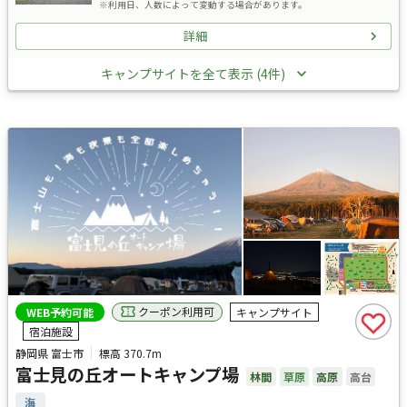
※利用日、人数によって変動する場合があります。
詳細
キャンプサイトを全て表示 (4件)
クーポン利用可
WEB予約可能
キャンプサイト
宿泊施設
静岡県 富士市
標高
370.7m
富士見の丘オートキャンプ場
林間
草原
高原
高台
海