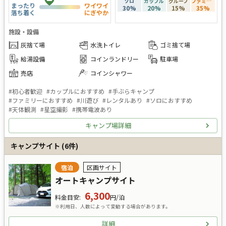
ソロ
カップル
グループ
ファミリー
まったり
ワイワイ
30
%
20
%
15
%
35
%
落ち着く
にぎやか
施設・設備
灰捨て場
水洗トイレ
ゴミ捨て場
給湯設備
コインランドリー
駐車場
売店
コインシャワー
#
初心者歓迎
#
カップルにおすすめ
#
手ぶらキャンプ
#
ファミリーにおすすめ
#
川遊び
#
レンタルあり
#
ソロにおすすめ
#
天体観測
#
星空撮影
#
携帯電波あり
キャンプ場詳細
キャンプサイト
(
6
件)
宿泊
区画サイト
オートキャンプサイト
6,300
料金目安
:
円/泊
※利用日、人数によって変動する場合があります。
詳細