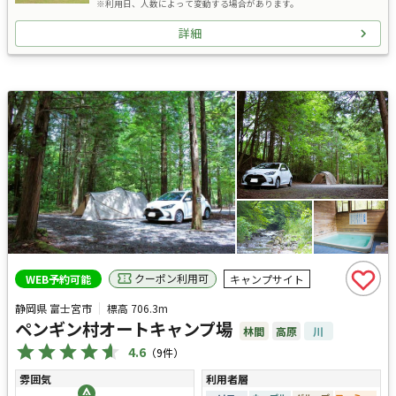
※利用日、人数によって変動する場合があります。
詳細
クーポン利用可
WEB予約可能
キャンプサイト
静岡県 富士宮市
標高
706.3m
ペンギン村オートキャンプ場
林間
高原
川
4.6
（
9
件）
雰囲気
利用者層