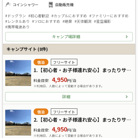
コインシャワー
自動販売機
#
ドッグラン
#
初心者歓迎
#
カップルにおすすめ
#
ファミリーにおすすめ
#
レンタルあり
#
ソロにおすすめ
#
絶景
#
天体観測
#
星空撮影
#
携帯電波あり
キャンプ場詳細
キャンプサイト
(
8
件)
宿泊
フリーサイト
1.【初心者・お子様連れ安心】まったりサイト｜通常期 （高校生は「子供」中学生以下は「幼児」を選択）
4,950
料金目安
:
円/泊
※利用日、人数によって変動する場合があります。
詳細
宿泊
フリーサイト
2.【初心者・お子様連れ安心】まったりサイト｜繁忙期 （高校生は「子供」中学生以下は「幼児」を選択）
4,950
料金目安
:
円/泊
※利用日、人数によって変動する場合があります。