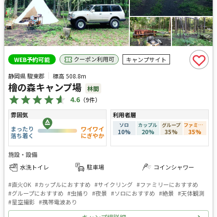
クーポン利用可
WEB予約可能
キャンプサイト
静岡県 駿東郡
標高
508.8m
檜の森キャンプ場
林間
4.6
（
9
件）
雰囲気
利用者層
ソロ
カップル
グループ
ファミリー
まったり
ワイワイ
10
%
20
%
35
%
35
%
落ち着く
にぎやか
施設・設備
水洗トイレ
駐車場
コインシャワー
#
直火OK
#
カップルにおすすめ
#
サイクリング
#
ファミリーにおすすめ
#
グループにおすすめ
#
虫捕り
#
夜景
#
ソロにおすすめ
#
絶景
#
天体観測
#
星空撮影
#
携帯電波あり