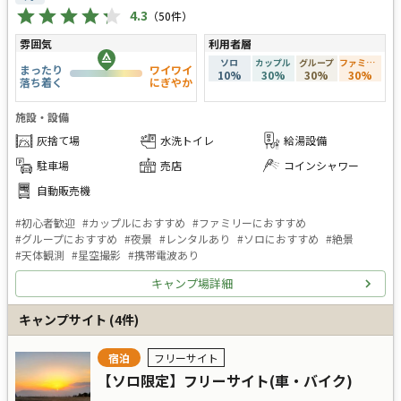
4.3
（
50
件）
雰囲気
利用者層
ソロ
カップル
グループ
ファミリー
まったり
ワイワイ
10
%
30
%
30
%
30
%
落ち着く
にぎやか
施設・設備
灰捨て場
水洗トイレ
給湯設備
駐車場
売店
コインシャワー
自動販売機
#
初心者歓迎
#
カップルにおすすめ
#
ファミリーにおすすめ
#
グループにおすすめ
#
夜景
#
レンタルあり
#
ソロにおすすめ
#
絶景
#
天体観測
#
星空撮影
#
携帯電波あり
キャンプ場詳細
キャンプサイト
(
4
件)
宿泊
フリーサイト
【ソロ限定】フリーサイト(車・バイク)