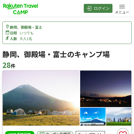
ログイン
メニュー
静岡、御殿場・富士
日程
いつでも
人数
大人1名
静岡、御殿場・富士のキャンプ場
28
件
検索結果
クーポン利用可