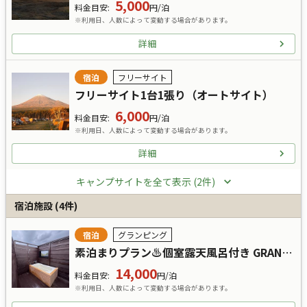
5,000
料金目安
:
円/泊
※利用日、人数によって変動する場合があります。
詳細
宿泊
フリーサイト
フリーサイト1台1張り（オートサイト）
6,000
料金目安
:
円/泊
※利用日、人数によって変動する場合があります。
詳細
キャンプサイトを全て表示 (2件)
宿泊施設
(
4
件)
宿泊
グランピング
素泊まりプラン♨︎個室露天風呂付き GRAND HILLS 富士
14,000
料金目安
:
円/泊
※利用日、人数によって変動する場合があります。