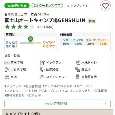
クーポン利用可
WEB予約可能
キャンプサイト
静岡県 富士宮市
標高
518.9m
富士山オートキャンプ場GENSHIJIN
林間
3.9
（
16
件）
雰囲気
利用者層
ソロ
カップル
グループ
ファミリー
まったり
ワイワイ
10
%
30
%
30
%
30
%
落ち着く
にぎやか
施設・設備
灰捨て場
ドッグラン
水洗トイレ
ゴミ捨て場
給湯設備
駐車場
売店
コインシャワー
自動販売機
#
ドッグラン
#
初心者歓迎
#
カップルにおすすめ
#
ドローンOK
#
ファミリーにおすすめ
#
グループにおすすめ
#
レンタルあり
#
天体観測
#
携帯電波あり
#
無料Wi-Fi
キャンプ場詳細
キャンプサイト
(
2
件)