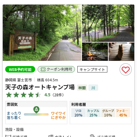
クーポン利用可
WEB予約可能
キャンプサイト
静岡県 富士宮市
標高
604.5m
天子の森オートキャンプ場
林間
川
4.5
（
28
件）
雰囲気
利用者層
ソロ
カップル
グループ
ファミリー
まったり
ワイワイ
20
%
25
%
10
%
45
%
落ち着く
にぎやか
施設・設備
灰捨て場
水洗トイレ
ゴミ捨て場