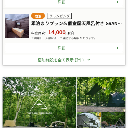
詳細
宿泊
グランピング
素泊まりプラン♨︎個室露天風呂付き GRAND HILLS 駿河
14,000
料金目安
:
円/泊
※利用日、人数によって変動する場合があります。
詳細
宿泊施設を全て表示 (2件)