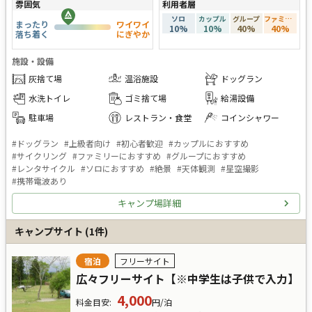
雰囲気
利用者層
ソロ
カップル
グループ
ファミリー
まったり
ワイワイ
10
%
10
%
40
%
40
%
落ち着く
にぎやか
施設・設備
灰捨て場
温浴施設
ドッグラン
水洗トイレ
ゴミ捨て場
給湯設備
駐車場
レストラン・食堂
コインシャワー
#
ドッグラン
#
上級者向け
#
初心者歓迎
#
カップルにおすすめ
#
サイクリング
#
ファミリーにおすすめ
#
グループにおすすめ
#
レンタサイクル
#
ソロにおすすめ
#
絶景
#
天体観測
#
星空撮影
#
携帯電波あり
キャンプ場詳細
キャンプサイト
(
1
件)
宿泊
フリーサイト
広々フリーサイト【※中学生は子供で入力】
4,000
料金目安
:
円/泊