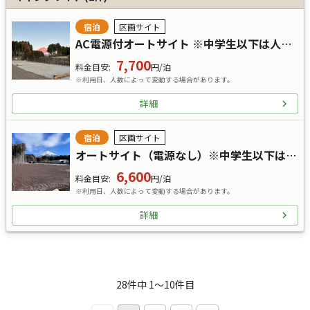
宿泊
区画サイト
AC電源付オートサイト ※中学生以下は人数入力せず現地で精算
7,700
料金目安
:
円/泊
※利用日、人数によって変動する場合があります。
詳細
宿泊
区画サイト
オートサイト（電源なし）※中学生以下は人数入力せず現地で精算
6,600
料金目安
:
円/泊
※利用日、人数によって変動する場合があります。
詳細
28
件中
1
〜
10
件目