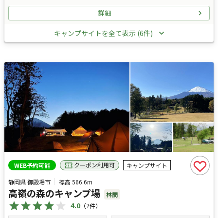
詳細
キャンプサイトを全て表示 (6件)
クーポン利用可
WEB予約可能
キャンプサイト
静岡県 御殿場市
標高
566.6m
高嶺の森のキャンプ場
林間
4.0
（
7
件）