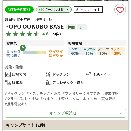
クーポン利用可
WEB予約可能
キャンプサイト
静岡県 富士宮市
標高
91.6m
POPO OOKUBO BASE
林間
川
4.6
（
24
件）
雰囲気
利用者層
ソロ
カップル
グループ
ファミリー
まったり
ワイワイ
60
%
10
%
10
%
20
%
落ち着く
にぎやか
施設・設備
灰捨て場
ドッグラン
水洗トイレ
駐車場
アスレチック・遊具
#
ドッグラン
#
アスレチック・遊具
#
ファミリーにおすすめ
#
農業体験
#
グループにおすすめ
#
虫捕り
#
川遊び
#
ソロにおすすめ
#
天体観測
#
携帯電波あり
キャンプ場詳細
キャンプサイト
(
2
件)