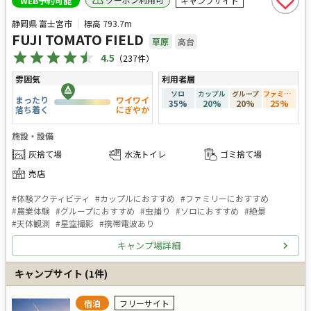
WEB予約可能
キャンプサイト
静岡県 富士宮市
標高
793.7m
FUJI TOMATO FIELD
草原
高台
4.5
（
237
件）
雰囲気
利用者層
ソロ
カップル
グループ
ファミリー
まったり
ワイワイ
35
%
20
%
20
%
25
%
落ち着く
にぎやか
施設・設備
灰捨て場
水洗トイレ
ゴミ捨て場
売店
#
体験アクティビティ
#
カップルにおすすめ
#
ファミリーにおすすめ
#
農業体験
#
グループにおすすめ
#
虫捕り
#
ソロにおすすめ
#
絶景
#
天体観測
#
星空撮影
#
携帯電波あり
キャンプ場詳細
キャンプサイト
(
1
件)
宿泊
フリーサイト