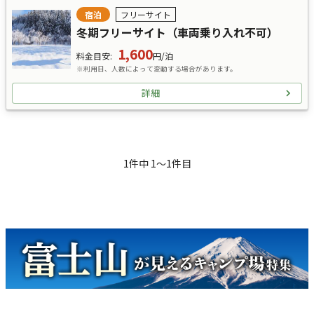
宿泊
フリーサイト
冬期フリーサイト（車両乗り入れ不可）
1,600
料金目安
:
円/泊
※利用日、人数によって変動する場合があります。
詳細
1
件中
1
〜
1
件目
キャンペーン