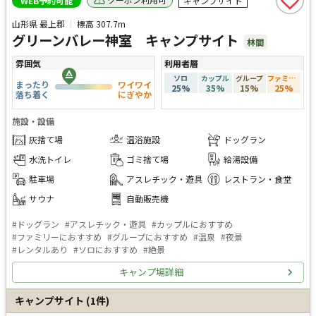
WEB予約可能
キャンプサイト
山形県 最上郡
標高
307.7m
グリーンバレー神室 キャンプサイト
林間
雰囲気
利用者層
ソロ
カップル
グループ
ファミリー
まったり
ワイワイ
25
%
35
%
15
%
25
%
落ち着く
にぎやか
施設・設備
灰捨て場
温浴施設
ドッグラン
水洗トイレ
ゴミ捨て場
給湯設備
駐車場
アスレチック・遊具
レストラン・食堂
サウナ
自動販売機
#
ドッグラン
#
アスレチック・遊具
#
カップルにおすすめ
#
ファミリーにおすすめ
#
グループにおすすめ
#
温泉
#
夜景
#
レンタルあり
#
ソロにおすすめ
#
絶景
キャンプ場詳細
キャンプサイト
(
1
件)