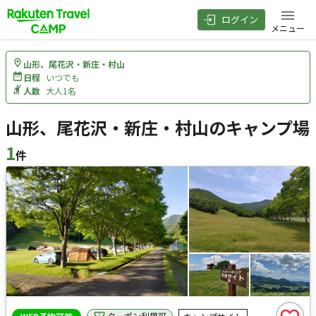
ログイン
メニュー
山形、尾花沢・新庄・村山
日程
いつでも
人数
大人1名
山形、尾花沢・新庄・村山のキャンプ場
1
件
検索結果
クーポン利用可